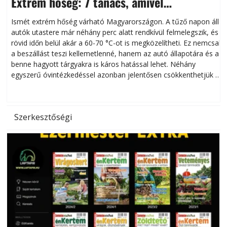
Extrém hőség: 7 tanács, amivel
megóvhatjuk autónkat a nyári károktól
Ismét extrém hőség várható Magyarországon. A tűző napon álló
autók utastere már néhány perc alatt rendkívül felmelegszik, és
rövid időn belül akár a 60-70 °C-ot is megközelítheti. Ez nemcsak
n
a beszállást teszi kellemetlenné, hanem az autó állapotára és a
benne hagyott tárgyakra is káros hatással lehet. Néhány
egyszerű óvintézkedéssel azonban jelentősen csökkenthetjük a
hőség káros hatásait.
l
Szerkesztőségi