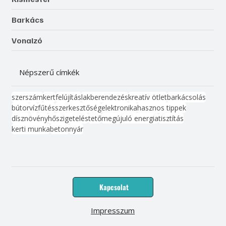
Barkács
Vonalzó
Népszerű címkék
szerszám
kert
felújítás
lakberendezés
kreatív ötlet
barkácsolás
bútor
víz
fűtés
szerkesztőség
elektronika
hasznos tippek
dísznövény
hőszigetelés
tető
megújuló energia
tisztítás
kerti munka
beton
nyár
Kapcsolat
Impresszum