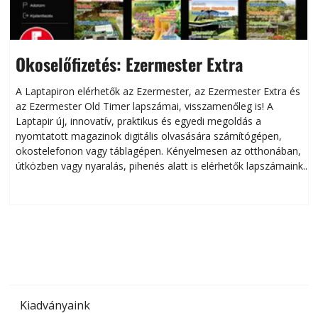
Okoselőfizetés: Ezermester Extra
A Laptapiron elérhetők az Ezermester, az Ezermester Extra és
az Ezermester Old Timer lapszámai, visszamenőleg is! A
Laptapir új, innovatív, praktikus és egyedi megoldás a
L
nyomtatott magazinok digitális olvasására számítógépen,
okostelefonon vagy táblagépen. Kényelmesen az otthonában,
útközben vagy nyaralás, pihenés alatt is elérhetők lapszámaink.
ú
Bárhol, bármikor, akár külföldön élve vagy dolgozva is
B
olvashatók az Ezermester lapszámai. A Laptapir kényelmes
megoldás, mert: – t
Kiadványaink