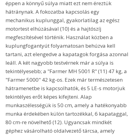
éppen a könnyű súlya miatt ezt nem éreztük 
hátránynak. A fokozatba kapcsolás egy 
mechanikus kuplunggal, gyakorlatilag az egész 
motortest elhúzásával (10) és a hajtószíj 
megfeszítésével történik. Használat közben a 
kuplungfogantyút folyamatosan behúzva kell 
tartani, azt elengedve a kapatagok forgása azonnal 
leáll. A két nagyobb testvérnek már a súlya is 
tekintélyesebb; a "Farmer MH 5001 R" (11) 47 kg, a 
"Farmer 5000" 42 kg-os. Ezek már természetesen 
hátramenetbe is kapcsolhatók, és 5 LE-s motorjuk 
tekintélyes erőt képes kifejteni. Alap 
munkaszélességük is 50 cm, amely a hatékonyabb 
munka érdekében külön tartozékkal, 6 kapataggal, 
80 cm-re növelhető (12). Ugyancsak mindkét 
géphez vásárolható oldalvezető tárcsa, amely 