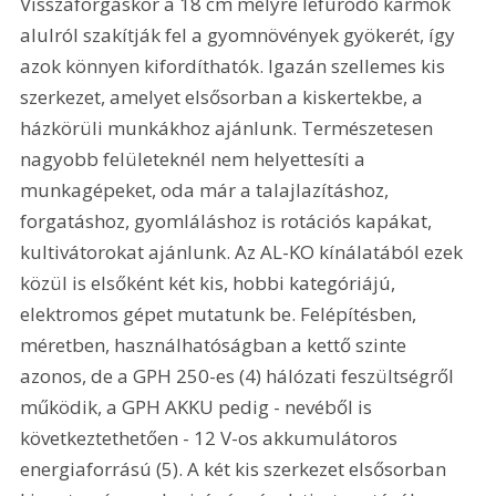
Visszaforgáskor a 18 cm mélyre lefúródó karmok 
alulról szakítják fel a gyomnövények gyökerét, így 
azok könnyen kifordíthatók. Igazán szellemes kis 
szerkezet, amelyet elsősorban a kiskertekbe, a 
házkörüli munkákhoz ajánlunk. Természetesen 
nagyobb felületeknél nem helyettesíti a 
munkagépeket, oda már a talajlazításhoz, 
forgatáshoz, gyomláláshoz is rotációs kapákat, 
kultivátorokat ajánlunk. Az AL-KO kínálatából ezek 
közül is elsőként két kis, hobbi kategóriájú, 
elektromos gépet mutatunk be. Felépítésben, 
méretben, használhatóságban a kettő szinte 
azonos, de a GPH 250-es (4) hálózati feszültségről 
működik, a GPH AKKU pedig - nevéből is 
következtethetően - 12 V-os akkumulátoros 
energiaforrású (5). A két kis szerkezet elsősorban 