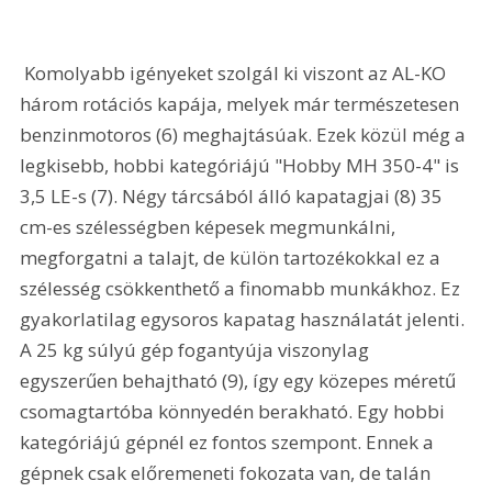
 Komolyabb igényeket szolgál ki viszont az AL-KO 
három rotációs kapája, melyek már természetesen 
benzinmotoros (6) meghajtásúak. Ezek közül még a 
legkisebb, hobbi kategóriájú "Hobby MH 350-4" is 
3,5 LE-s (7). Négy tárcsából álló kapatagjai (8) 35 
cm-es szélességben képesek megmunkálni, 
megforgatni a talajt, de külön tartozékokkal ez a 
szélesség csökkenthető a finomabb munkákhoz. Ez 
gyakorlatilag egysoros kapatag használatát jelenti. 
A 25 kg súlyú gép fogantyúja viszonylag 
egyszerűen behajtható (9), így egy közepes méretű 
csomagtartóba könnyedén berakható. Egy hobbi 
kategóriájú gépnél ez fontos szempont. Ennek a 
gépnek csak előremeneti fokozata van, de talán 