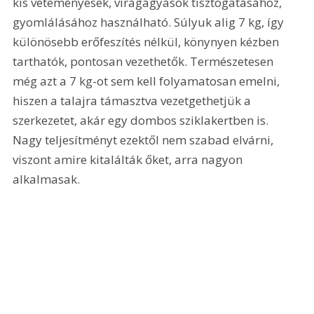
kis veteményesek, virágágyások tisztogatásához, 
gyomlálásához használható. Súlyuk alig 7 kg, így 
különösebb erőfeszítés nélkül, könynyen kézben 
tarthatók, pontosan vezethetők. Természetesen 
még azt a 7 kg-ot sem kell folyamatosan emelni, 
hiszen a talajra támasztva vezetgethetjük a 
szerkezetet, akár egy dombos sziklakertben is. 
Nagy teljesítményt ezektől nem szabad elvárni, 
viszont amire kitalálták őket, arra nagyon 
alkalmasak. 