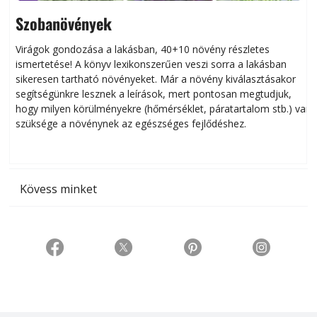
Szobanövények
Virágok gondozása a lakásban, 40+10 növény részletes
ismertetése! A könyv lexikonszerűen veszi sorra a lakásban
s
sikeresen tart­ha­tó növényeket. Már a növény kiválasztásakor
h
segítségünkre lesznek a leírások, mert pontosan megtudjuk,
k
hogy milyen körülményekre (hőmérséklet, páratartalom stb.) van
szüksége a növénynek az egészséges fejlődéshez.
t
Kövess minket