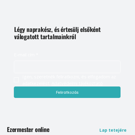
Légy naprakész, és értesülj elsőként
válogatott tartalmainkról
E-mail cím
*
Igen, szeretnék feliratkozni, és elfogadom az 
adatkezelést. 
Adatvédelmi tájékoztató
Feliratkozás
Ezermester online
Lap tetejére