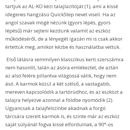
tartjuk az AL-KO kézi talajlazítóját (1), ami a kissé 
idegenes hangzású QuickStep nevet viseli. Ha az 
angol szavak mögé nézünk (gyors lépés, gyors 
lépésű) már sejteni kezdünk valamit az eszköz 
működéséről, de a lényegét igazán mi is csak akkor 
értettük meg, amikor kézbe és használatba vettük.
 Első látásra semmilyen klasszikus kerti szerszámra 
nem hasonlít, talán az ásóra emlékeztet, de aztán 
az alsó felére pillantva világossá válik, hogy nem 
ásó. A karmok közül a két szélső, a vastagabb, 
mereven kapcsolódik a tartórúdhoz, és az eszközt a 
talajra helyezve azonnal a földbe nyomódik (2). 
Ugyancsak a talajfelszínbe akadnak a forgó 
tárcsára szerelt karmok is, és szinte már az eszköz 
saját súlyánál fogva kissé elfordulnak, a 90°-os 