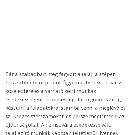
Bár a szabadban még fagyott a talaj, a szépen 
hosszabbodó nappalok figyelmeztetnek a tavasz 
közeledtére és a várható kerti munkák 
esedékességére. Érdemes legalább gondolatilag 
készülni a feladatokra, számba venni a meglévő és 
szükséges szerszámokat, és persze megismerni az 
újdonságokat. A nemsokára esedékessé váló 
talajlazító munkák kapcsán feltétlenül ilyennek 