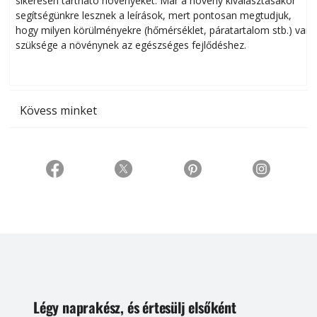
sikeresen tart­ha­tó növényeket. Már a növény kiválasztásakor
h
segítségünkre lesznek a leírások, mert pontosan megtudjuk,
k
hogy milyen körülményekre (hőmérséklet, páratartalom stb.) van
szüksége a növénynek az egészséges fejlődéshez.
t
Kövess minket
Légy naprakész, és értesülj elsőként