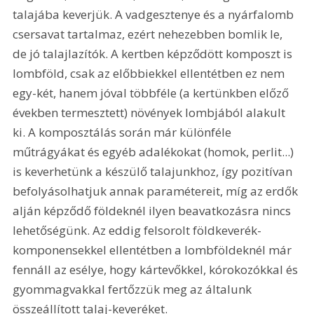
talajába keverjük. A vadgesztenye és a nyárfalomb 
csersavat tartalmaz, ezért nehezebben bomlik le, 
de jó talajlazítók. A kertben képződött komposzt is 
lombföld, csak az előbbiekkel ellentétben ez nem 
egy-két, hanem jóval többféle (a kertünkben előző 
években termesztett) növények lombjából alakult 
ki. A komposztálás során már különféle 
műtrágyákat és egyéb adalékokat (homok, perlit...) 
is keverhetünk a készülő talajunkhoz, így pozitívan 
befolyásolhatjuk annak paramétereit, míg az erdők 
alján képződő földeknél ilyen beavatkozásra nincs 
lehetőségünk. Az eddig felsorolt földkeverék-
komponensekkel ellentétben a lombföldeknél már 
fennáll az esélye, hogy kártevőkkel, kórokozókkal és 
gyommagvakkal fertőzzük meg az általunk 
összeállított talaj-keveréket.