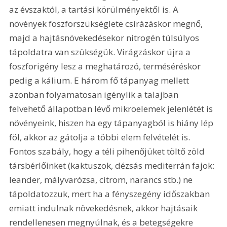
az évszaktól, a tartási körülményektől is. A 
növények foszforszükséglete csírázáskor megnő, 
majd a hajtásnövekedésekor nitrogén túlsúlyos 
tápoldatra van szükségük. Virágzáskor újra a 
foszforigény lesz a meghatározó, terméséréskor 
pedig a kálium. E három fő tápanyag mellett 
azonban folyamatosan igénylik a talajban 
felvehető állapotban lévő mikroelemek jelenlétét is 
növényeink, hiszen ha egy tápanyagból is hiány lép 
föl, akkor az gátolja a többi elem felvételét is. 
Fontos szabály, hogy a téli pihenőjüket töltő zöld 
társbérlőinket (kaktuszok, dézsás mediterrán fajok: 
leander, mályvarózsa, citrom, narancs stb.) ne 
tápoldatozzuk, mert ha a fényszegény időszakban 
emiatt indulnak növekedésnek, akkor hajtásaik 
rendellenesen megnyúlnak, és a betegségekre 