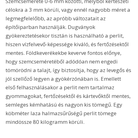
Szemcsemérete 0-6 mm közötti, melyből kertészeti 
célokra a 3 mm körüli, vagy ennél nagyobb méret a 
legmegfelelőbb, az apróbb változatait az 
építőiparban használják. Dugványok 
gyökereztetésekor tisztán is használható a perlit, 
hiszen vízfelvevő-képessége kiváló, és fertőzésektől 
mentes. Földkeverékekbe keverve fontos előnye, 
hogy szemcseméretéből adódóan nem engedi 
tömörödni a talajt, így biztosítja, hogy az levegős és 
jól szellőző legyen a gyökérzónában is. Emellett 
első felhasználásakor a perlit nem tartalmaz 
gyommagokat, fertőzésektől és kártevőktől mentes, 
semleges kémhatású és nagyon kis tömegű. Egy 
köbméter laza halmazsűrűségű perlit tömege 
mindössze 80 kilogramm körüli.