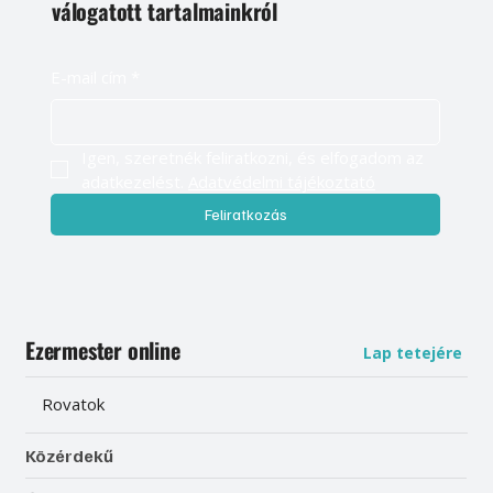
válogatott tartalmainkról
E-mail cím
*
Igen, szeretnék feliratkozni, és elfogadom az 
adatkezelést. 
Adatvédelmi tájékoztató
Feliratkozás
Ezermester online
Lap tetejére
Rovatok
Közérdekű