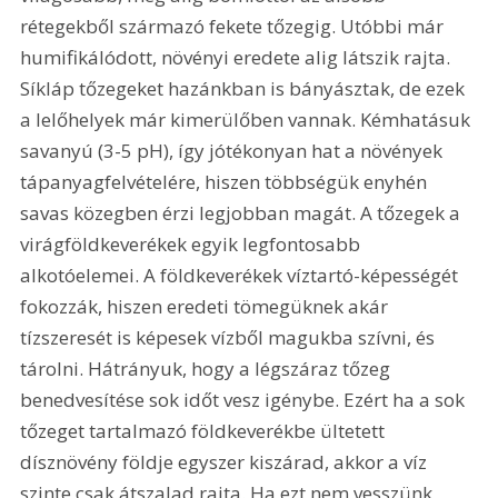
rétegekből származó fekete tőzegig. Utóbbi már 
humifikálódott, növényi eredete alig látszik rajta. 
Síkláp tőzegeket hazánkban is bányásztak, de ezek 
a lelőhelyek már kimerülőben vannak. Kémhatásuk 
savanyú (3-5 pH), így jótékonyan hat a növények 
tápanyagfelvételére, hiszen többségük enyhén 
savas közegben érzi legjobban magát. A tőzegek a 
virágföldkeverékek egyik legfontosabb 
alkotóelemei. A földkeverékek víztartó-képességét 
fokozzák, hiszen eredeti tömegüknek akár 
tízszeresét is képesek vízből magukba szívni, és 
tárolni. Hátrányuk, hogy a légszáraz tőzeg 
benedvesítése sok időt vesz igénybe. Ezért ha a sok 
tőzeget tartalmazó földkeverékbe ültetett 
dísznövény földje egyszer kiszárad, akkor a víz 
szinte csak átszalad rajta. Ha ezt nem vesszünk 