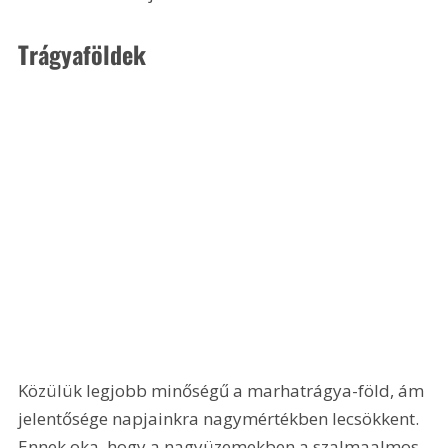
Trágyaföldek
Közülük legjobb minőségű a marhatrágya-föld, ám 
jelentősége napjainkra nagymértékben lecsökkent. 
Ennek oka, hogy a nagyüzemekben a szalmaalmos 