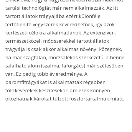
tartási technológiát már nem alkalmazzák. Az itt 
tartott állatok trágyájába ezért különféle 
fertőtlenítő vegyszerek keveredhetnek, így azok 
kertészeti célokra alkalmatlanok. Az extenzíven, 
természetközeli módszerekkel tartott állatok 
trágyája is csak akkor alkalmas növényi közegnek, 
ha már szagtalan, morzsalékos szerkezetű, a benne 
található alom (szalma, faforgács) már szétesőben 
van. Ez pedig több év eredménye. A 
baromfitrágyákat is alkalmazták régebben 
földkeverékek készítésekor, ám ezek könnyen 
okozhatnak károkat túlzott foszfortartalmuk miatt.