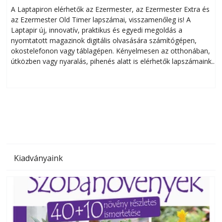
A Laptapiron elérhetők az Ezermester, az Ezermester Extra és
az Ezermester Old Timer lapszámai, visszamenőleg is! A
Laptapir új, innovatív, praktikus és egyedi megoldás a
L
nyomtatott magazinok digitális olvasására számítógépen,
okostelefonon vagy táblagépen. Kényelmesen az otthonában,
útközben vagy nyaralás, pihenés alatt is elérhetők lapszámaink.
ú
Bárhol, bármikor, akár külföldön élve vagy dolgozva is
B
olvashatók az Ezermester lapszámai. A Laptapir kényelmes
megoldás, mert: – t
Kiadványaink