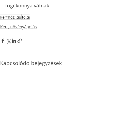
fogékonnyá válnak.
kert
házilag
talaj
Kert, növényápolás
Kapcsolódó bejegyzések