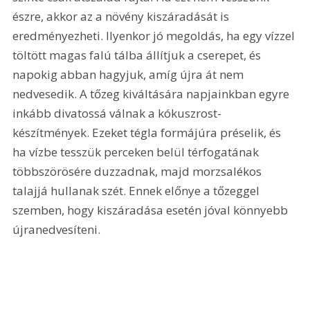
észre, akkor az a növény kiszáradását is 
eredményezheti. Ilyenkor jó megoldás, ha egy vízzel 
töltött magas falú tálba állítjuk a cserepet, és 
napokig abban hagyjuk, amíg újra át nem 
nedvesedik. A tőzeg kiváltására napjainkban egyre 
inkább divatossá válnak a kókuszrost-
készítmények. Ezeket tégla formájúra préselik, és 
ha vízbe tesszük perceken belül térfogatának 
többszörösére duzzadnak, majd morzsalékos 
talajjá hullanak szét. Ennek előnye a tőzeggel 
szemben, hogy kiszáradása esetén jóval könnyebb 
újranedvesíteni.