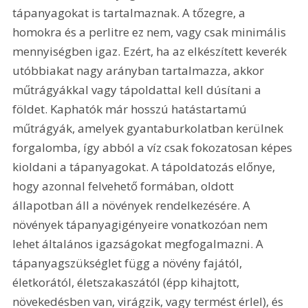
tápanyagokat is tartalmaznak. A tőzegre, a 
homokra és a perlitre ez nem, vagy csak minimális 
mennyiségben igaz. Ezért, ha az elkészített keverék 
utóbbiakat nagy arányban tartalmazza, akkor 
műtrágyákkal vagy tápoldattal kell dúsítani a 
földet. Kaphatók már hosszú hatástartamú 
műtrágyák, amelyek gyantaburkolatban kerülnek 
forgalomba, így abból a víz csak fokozatosan képes 
kioldani a tápanyagokat. A tápoldatozás előnye, 
hogy azonnal felvehető formában, oldott 
állapotban áll a növények rendelkezésére. A 
növények tápanyagigényeire vonatkozóan nem 
lehet általános igazságokat megfogalmazni. A 
tápanyagszükséglet függ a növény fajától, 
életkorától, életszakaszától (épp kihajtott, 
növekedésben van, virágzik, vagy termést érlel), és 