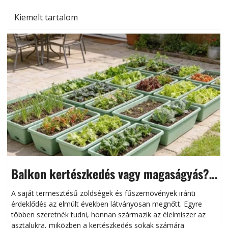
Kiemelt tartalom
Balkon kertészkedés vagy magaságyás?
Helytakarékos kertészkedés
A saját termesztésű zöldségek és fűszernövények iránti
érdeklődés az elmúlt években látványosan megnőtt. Egyre
többen szeretnék tudni, honnan származik az élelmiszer az
l
asztalukra, miközben a kertészkedés sokak számára