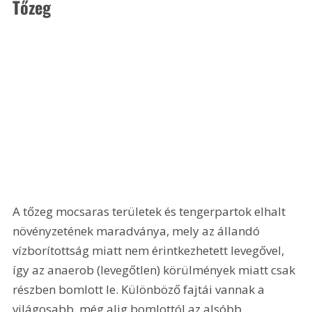
Tőzeg
A tőzeg mocsaras területek és tengerpartok elhalt 
növényzetének maradványa, mely az állandó 
vízborítottság miatt nem érintkezhetett levegővel, 
így az anaerob (levegőtlen) körülmények miatt csak 
részben bomlott le. Különböző fajtái vannak a 
világosabb, még alig bomlottól az alsóbb 