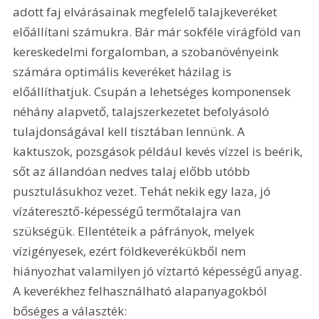
adott faj elvárásainak megfelelő talajkeveréket 
előállítani számukra. Bár már sokféle virágföld van 
kereskedelmi forgalomban, a szobanövényeink 
számára optimális keveréket házilag is 
előállíthatjuk. Csupán a lehetséges komponensek 
néhány alapvető, talajszerkezetet befolyásoló 
tulajdonságával kell tisztában lennünk. A 
kaktuszok, pozsgások például kevés vízzel is beérik, 
sőt az állandóan nedves talaj előbb utóbb 
pusztulásukhoz vezet. Tehát nekik egy laza, jó 
vízáteresztő-képességű termőtalajra van 
szükségük. Ellentéteik a páfrányok, melyek 
vízigényesek, ezért földkeverékükből nem 
hiányozhat valamilyen jó víztartó képességű anyag. 
A keverékhez felhasználható alapanyagokból 
bőséges a választék: