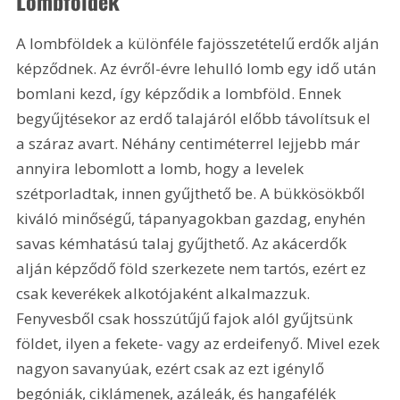
Lombföldek
A lombföldek a különféle fajösszetételű erdők alján 
képződnek. Az évről-évre lehulló lomb egy idő után 
bomlani kezd, így képződik a lombföld. Ennek 
begyűjtésekor az erdő talajáról előbb távolítsuk el 
a száraz avart. Néhány centiméterrel lejjebb már 
annyira lebomlott a lomb, hogy a levelek 
szétporladtak, innen gyűjthető be. A bükkösökből 
kiváló minőségű, tápanyagokban gazdag, enyhén 
savas kémhatású talaj gyűjthető. Az akácerdők 
alján képződő föld szerkezete nem tartós, ezért ez 
csak keverékek alkotójaként alkalmazzuk. 
Fenyvesből csak hosszútűjű fajok alól gyűjtsünk 
földet, ilyen a fekete- vagy az erdeifenyő. Mivel ezek 
nagyon savanyúak, ezért csak az ezt igénylő 
begóniák, ciklámenek, azáleák, és hangafélék 