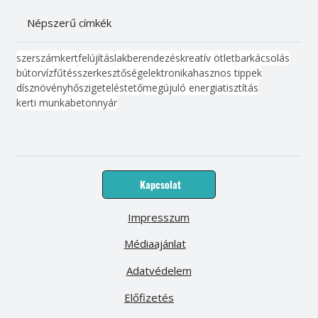
Népszerű címkék
szerszám
kert
felújítás
lakberendezés
kreatív ötlet
barkácsolás
bútor
víz
fűtés
szerkesztőség
elektronika
hasznos tippek
dísznövény
hőszigetelés
tető
megújuló energia
tisztítás
kerti munka
beton
nyár
Kapcsolat
Impresszum
Médiaajánlat
Adatvédelem
Előfizetés