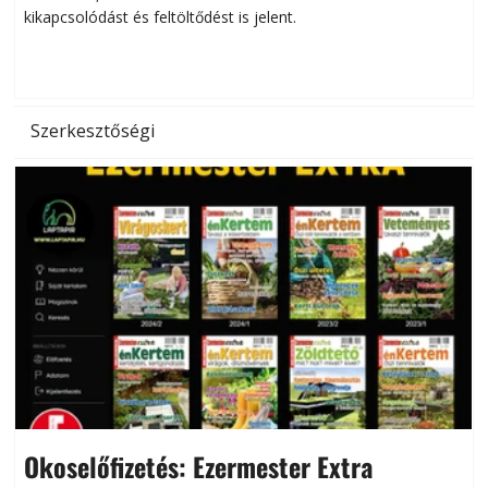
kikapcsolódást és feltöltődést is jelent.
é
d
Szerkesztőségi
Okoselőfizetés: Ezermester Extra