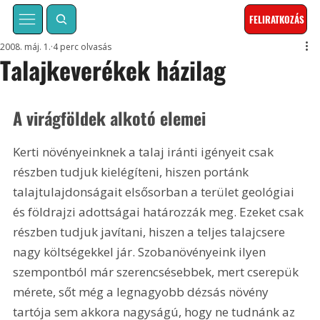
FELIRATKOZÁS
2008. máj. 1.
4 perc olvasás
Talajkeverékek házilag
A virágföldek alkotó elemei
Kerti növényeinknek a talaj iránti igényeit csak 
részben tudjuk kielégíteni, hiszen portánk 
talajtulajdonságait elsősorban a terület geológiai 
és földrajzi adottságai határozzák meg. Ezeket csak 
részben tudjuk javítani, hiszen a teljes talajcsere 
nagy költségekkel jár. Szobanövényeink ilyen 
szempontból már szerencsésebbek, mert cserepük 
mérete, sőt még a legnagyobb dézsás növény 
tartója sem akkora nagyságú, hogy ne tudnánk az 