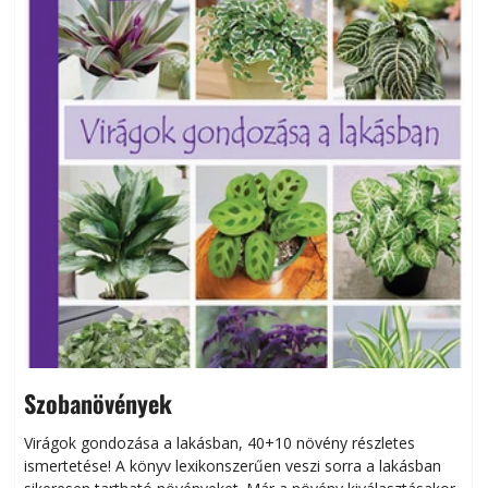
Szobanövények
Virágok gondozása a lakásban, 40+10 növény részletes
ismertetése! A könyv lexikonszerűen veszi sorra a lakásban
s