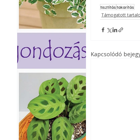
tisztítás
takarítás
Támogatott tarta
Kapcsolódó bejeg