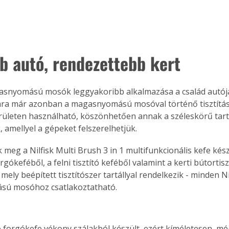
bb autó, rendezettebb kert
asnyomású mosók leggyakoribb alkalmazása a család autój
Mára már azonban a magasnyomású mosóval történő tisztítás
rületen használható, köszönhetően annak a széleskörű tart
, amellyel a gépeket felszerelhetjük.
 meg a Nilfisk Multi Brush 3 in 1 multifunkcionális kefe készl
ókeféből, a felni tisztító keféből valamint a kerti bútortiszt
 mely beépített tisztítószer tartállyal rendelkezik - minden Ni
ú mosóhoz csatlakoztatható.
forgókefe vékony szálakból készült, ezért kíméletesen, mé