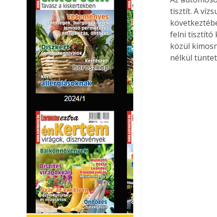
tisztít. A v
következtébe
felni tisztít
közül kimosn
nélkül tünte