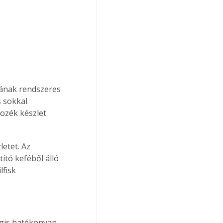
ának rendszeres 
 sokkal 
ozék készlet 
etet. Az 
ító keféből álló 
lfisk 
gis hatékonyan 