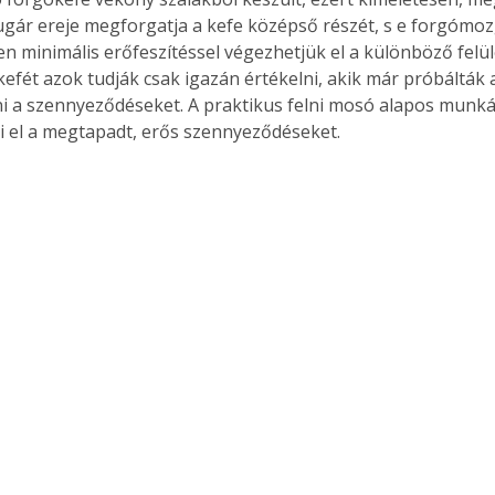
ízsugár ereje megforgatja a kefe középső részét, s e forgómo
n minimális erőfeszítéssel végezhetjük el a különböző felül
ó kefét azok tudják csak igazán értékelni, akik már próbálták 
i a szennyeződéseket. A praktikus felni mosó alapos munká
ti el a megtapadt, erős szennyeződéseket.