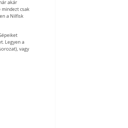
ár akár 
 mindezt csak 
n a Nilfisk 
Gépeiket 
t. Legyen a 
sorozat), vagy 