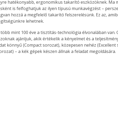
gyre hatékonyabb, ergonomikus takarító eszközöknek. Ma m
sként is felfoghatjuk az ilyen típusú munkavégzést – persze
gvan hozzá a megfelelő takarító felszerelésünk. Ez az, amibe
egítségünkre lehetnek.
r több mint 100 éve a tisztítás-technológia élvonalában van. 
zoknak ajánljuk, akik értékelik a kényelmet és a teljesítmény
eladat könnyű (Compact sorozat), közepesen nehéz (Excellent 
orozat) – a kék gépek készen állnak a feladat megoldására.