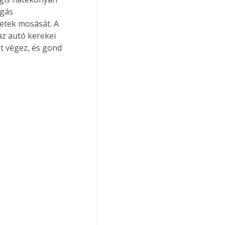
zgás 
etek mosását. A 
az autó kerekei 
t végez, és gond 