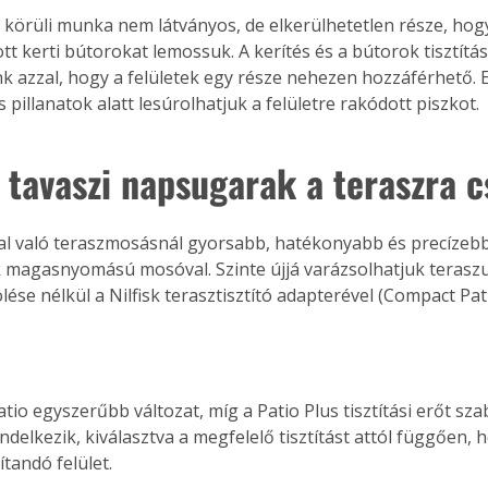
z körüli munka nem látványos, de elkerülhetetlen része, hogy
tt kerti bútorokat lemossuk. A kerítés és a bútorok tisztítá
 azzal, hogy a felületek egy része nehezen hozzáférhető. E
Együtt jobban megéri!
 pillanatok alatt lesúrolhatjuk a felületre rakódott piszkot.
Bővebb információ itt!
k az
Együtt jobban megéri! A
ő tavaszi napsugarak a teraszra 
mester
könyvek tetszőleges
er Old
párosítással kedvezményes
áron, 0 Ft postaköltséggel
gal való teraszmosásnál gyorsabb, hatékonyabb és precízebb 
ptapir új,
megrendelhetők!
magasnyomású mosóval. Szinte újjá varázsolhatjuk teraszun
és egyedi
ése nélkül a Nilfisk terasztisztító adapterével (Compact Pat
tt
lvasására
elefonon
nyelmesen
ben vagy
tio egyszerűbb változat, míg a Patio Plus tisztítási erőt sz
t is
ndelkezik, kiválasztva a megfelelő tisztítást attól függően, 
. Bárhol,
ítandó felület.
ön élve
ashatók az