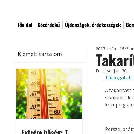
Főoldal
Közérdekű
Újdonságok, érdekességek
Bem
2015. márc. 16.
2 pe
Takarí
Kiemelt tartalom
Frissítve:
jún. 30.
Támogatott 
A takarítást
sikálunk, de
közepéig a 
Persze, azóta
Extrém hőség: 7