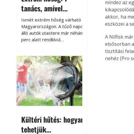
mindez az e
tanács, amivel
kikapcsolódá
megóvhatjuk
akkor, ha me
Ismét extrém hőség várható
eszközei a s
autónkat a nyári
Magyarországon. A tűző napon
álló autók utastere már néhány
károktól
A Nilfisk má
perc alatt rendkívül
elsősorban a
felmelegszik, és rövid időn belül
tisztítási f
akár a 60-70 °C-ot is
nehéz (Pro s
megközelítheti. Ez nemcsak a
beszállást teszi kellemetlenné,
hanem az autó állapotára és a
benne hagyott tárgyakra is
káros hatással lehet. Néhány
egyszerű óvintézkedéssel
azonban jelentősen
csökkenthetjük a hőség káros
hatásait.
Kültéri hűtés: hogyan
tehetjük