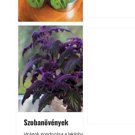
Hogyan válasszunk
fenntartható kert
Szobanövények
Virágoskert: k
teraszon, laká
Virágok gondozása a lakásban,