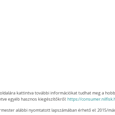
. A
megoldás,
boldalára kattintva további információkat tudhat meg a ho
letve egyéb hasznos kiegészítőkről: 
https://consumer.nilfisk.
ermester alábbi nyomtatott lapszámában érhető el: 2015/már