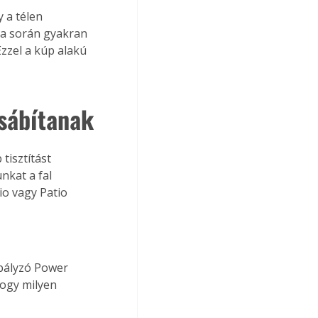
 a télen 
sa során gyakran 
zzel a kúp alakú 
csábítanak
tisztítást 
kat a fal 
io vagy Patio 
abályzó Power 
hogy milyen 