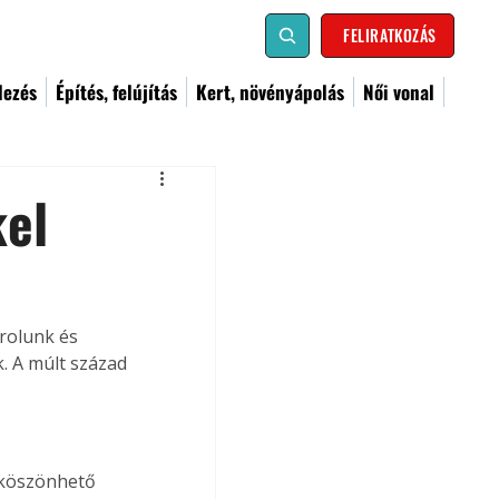
FELIRATKOZÁS
dezés
Építés, felújítás
Kert, növényápolás
Női vonal
kel
rolunk és 
. A múlt század 
, köszönhető 