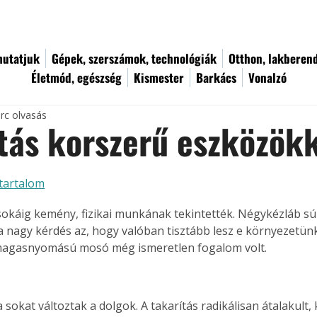
utatjuk
Gépek, szerszámok, technológiák
Otthon, lakberen
Életmód, egészség
Kismester
Barkács
Vonalzó
rc olvasás
tás korszerű eszközök
tartalom
 sokáig kemény, fizikai munkának tekintették. Négykézláb sú
 a nagy kérdés az, hogy valóban tisztább lesz e környezetünk
magasnyomású mosó még ismeretlen fogalom volt.
 sokat változtak a dolgok. A takarítás radikálisan átalakult