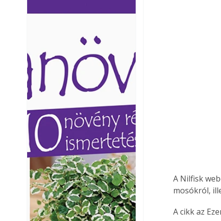
Ezermester lapszámai. A
Ezermester lapszámai
Laptapir kényelmes megoldás,
Laptapir kényelmes 
mert: – t
mert: – t
A Nilfisk we
mosókról, il
A cikk az Ez