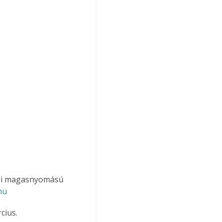
bbi magasnyomású 
hu
cius.