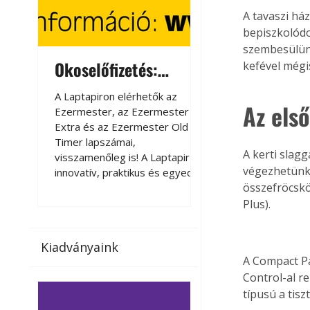
A tavaszi há
bepiszkolódo
szembesülünk
Okoselőfizetés:
Okoselőfizetés
kefével mégis
Ezermester Extra
A Laptapiron elérhetők az
A Laptapiron elérhető
Az els
Ezermester, az Ezermester
Ezermester, az Ezer
Extra és az Ezermester Old
Extra és az Ezermest
Timer lapszámai,
Timer lapszámai,
A kerti slag
visszamenőleg is! A Laptapir új,
visszamenőleg is! A La
végezhetünk 
innovatív, praktikus és egyedi
innovatív, praktikus 
összefröcsköl
megoldás a nyomtatott
megoldás a nyomtato
magazinok digitális olvasására
magazinok digitális o
Plus).
számítógépen, okostelefonon
számítógépen, okost
vagy táblagépen. Kényelmesen
vagy táblagépen. Ké
Kiadványaink
az otthonában, útközben vagy
az otthonában, útköz
A Compact Pa
nyaralás, pihenés alatt is
nyaralás, pihenés alat
Control-al re
elérhetők lapszámaink. Bárhol,
elérhetők lapszámaink
típusú a tiszt
bármikor, akár külföldön élve
bármikor, akár külföld
vagy dolgozva is olvashatók az
vagy dolgozva is olv