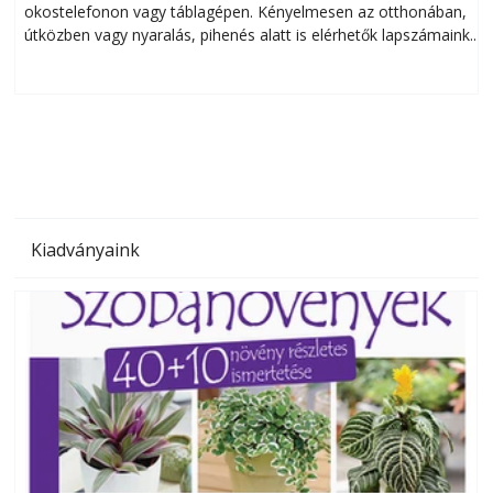
okostelefonon vagy táblagépen. Kényelmesen az otthonában,
útközben vagy nyaralás, pihenés alatt is elérhetők lapszámaink.
ú
Bárhol, bármikor, akár külföldön élve vagy dolgozva is
B
olvashatók az Ezermester lapszámai. A Laptapir kényelmes
megoldás, mert: – t
Kiadványaink