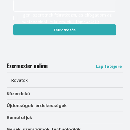
Igen, szeretnék feliratkozni, és elfogadom az 
adatkezelést. 
Adatvédelmi tájékoztató
Feliratkozás
Ezermester online
Lap tetejére
Rovatok
Közérdekű
Újdonságok, érdekességek
Bemutatjuk
Gépek, szerszámok, technológiák