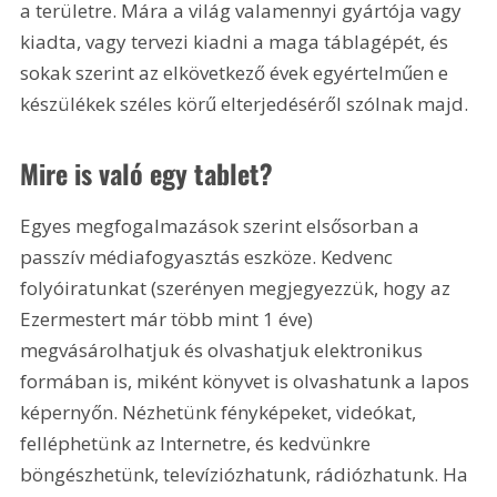
a területre. Mára a világ valamennyi gyártója vagy 
kiadta, vagy tervezi kiadni a maga táblagépét, és 
sokak szerint az elkövetkező évek egyértelműen e 
készülékek széles körű elterjedéséről szólnak majd.
Mire is való egy tablet?
Egyes megfogalmazások szerint elsősorban a 
passzív médiafogyasztás eszköze. Kedvenc 
folyóiratunkat (szerényen megjegyezzük, hogy az 
Ezermestert már több mint 1 éve) 
megvásárolhatjuk és olvashatjuk elektronikus 
formában is, miként könyvet is olvashatunk a lapos 
képernyőn. Nézhetünk fényképeket, videókat, 
felléphetünk az Internetre, és kedvünkre 
böngészhetünk, televíziózhatunk, rádiózhatunk. Ha 