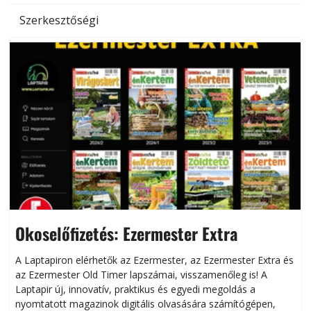
Szerkesztőségi
Okoselőfizetés: Ezermester Extra
A Laptapiron elérhetők az Ezermester, az Ezermester Extra és
az Ezermester Old Timer lapszámai, visszamenőleg is! A
Laptapir új, innovatív, praktikus és egyedi megoldás a
L
nyomtatott magazinok digitális olvasására számítógépen,