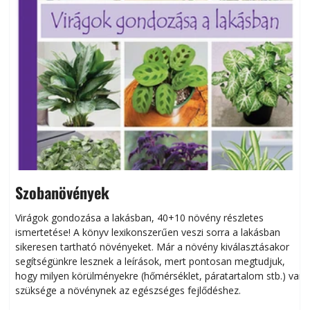
Szobanövények
Virágok gondozása a lakásban, 40+10 növény részletes
ismertetése! A könyv lexikonszerűen veszi sorra a lakásban
s
sikeresen tart­ha­tó növényeket. Már a növény kiválasztásakor
h
segítségünkre lesznek a leírások, mert pontosan megtudjuk,
k
hogy milyen körülményekre (hőmérséklet, páratartalom stb.) van
szüksége a növénynek az egészséges fejlődéshez.