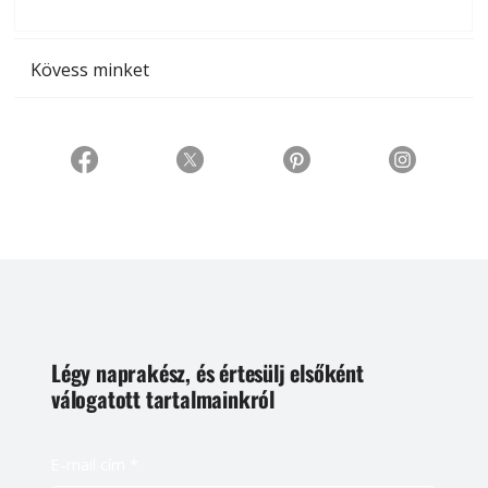
t
Kövess minket
Légy naprakész, és értesülj elsőként
válogatott tartalmainkról
E-mail cím
*