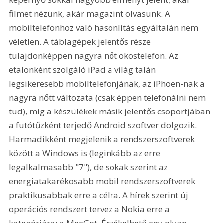
filmet nézünk, akár magazint olvasunk. A 
mobiltelefonhoz való hasonlítás egyáltalán nem 
véletlen. A táblagépek jelentős része 
tulajdonképpen nagyra nőt okostelefon. Az 
etalonként szolgáló iPad a világ talán 
legsikeresebb mobiltelefonjának, az iPhoen-nak a 
nagyra nőtt változata (csak éppen telefonálni nem 
tud), míg a készülékek másik jelentős csoportjában 
a futótűzként terjedő Android szoftver dolgozik. 
Harmadikként megjelenik a rendszerszoftverek 
között a Windows is (leginkább az erre 
legalkalmasabb "7"), de sokak szerint az 
energiatakarékosabb mobil rendszerszoftverek 
praktikusabbak erre a célra. A hírek szerint új 
operációs rendszert tervez a Nokia erre a 
kategóriára; a MeeGot. Érzékelhető egy olyan 