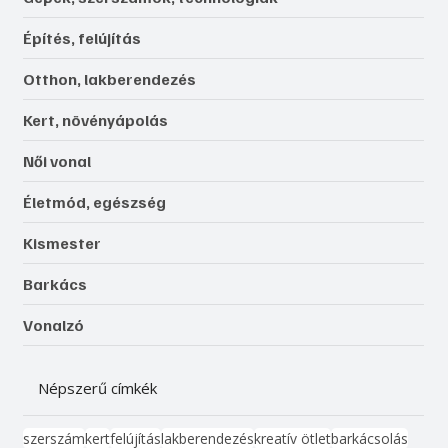
Építés, felújítás
Otthon, lakberendezés
Kert, növényápolás
Női vonal
Életmód, egészség
Kismester
Barkács
Vonalzó
Népszerű címkék
szerszám
kert
felújítás
lakberendezés
kreatív ötlet
barkácsolás