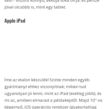
való - viszont könnyű, akkuja soká bírja, és persze 
jóval olcsóbb is, mint egy tablet.
Apple iPad
Íme az etalon készülék! Szinte minden egyéb 
gyártmányt ehhez viszonyítnak; miben tud 
ugyanolyan jó lenni, mint az iPad (esetleg jobb), és 
mi az, amiben elmarad a példaképtől. Majd 10"-os 
képernyő, iOS operációs rendszer (gyakorlatilag 