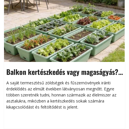
Balkon kertészkedés vagy magaságyás?
Helytakarékos kertészkedés
A saját termesztésű zöldségek és fűszernövények iránti
érdeklődés az elmúlt években látványosan megnőtt. Egyre
többen szeretnék tudni, honnan származik az élelmiszer az
l
asztalukra, miközben a kertészkedés sokak számára
kikapcsolódást és feltöltődést is jelent.
é
d