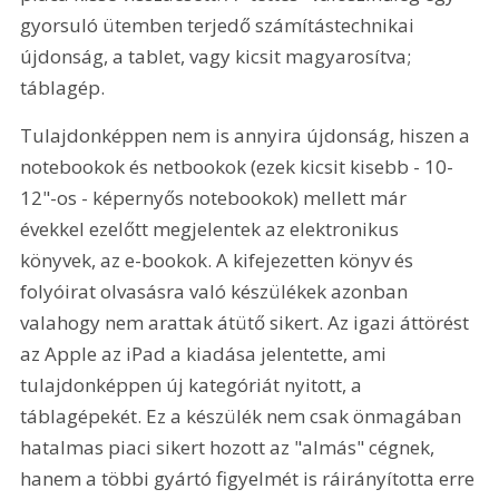
gyorsuló ütemben terjedő számítástechnikai 
újdonság, a tablet, vagy kicsit magyarosítva; 
táblagép.
Tulajdonképpen nem is annyira újdonság, hiszen a 
notebookok és netbookok (ezek kicsit kisebb - 10-
12"-os - képernyős notebookok) mellett már 
évekkel ezelőtt megjelentek az elektronikus 
könyvek, az e-bookok. A kifejezetten könyv és 
folyóirat olvasásra való készülékek azonban 
valahogy nem arattak átütő sikert. Az igazi áttörést 
az Apple az iPad a kiadása jelentette, ami 
tulajdonképpen új kategóriát nyitott, a 
táblagépekét. Ez a készülék nem csak önmagában 
hatalmas piaci sikert hozott az "almás" cégnek, 
hanem a többi gyártó figyelmét is ráirányította erre 