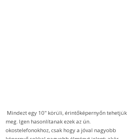
 Mindezt egy 10" körüli, érintőképernyőn tehetjük 
meg. Igen hasonlítanak ezek az ún. 
okostelefonokhoz, csak hogy a jóval nagyobb 
képernyő sokkal nagyobb élményt jelent; akár 