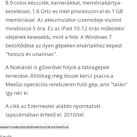
8.9 colos készülék, kamerákkal, memóriakártya-
kezeléssel, 1.6 GHz-es Intel processzorral és 1 GB 
memóriával. Az akkumulátor-üzemideje viszont 
mindössze 5 óra. Ez az iPad 10-12 órás működési 
idejének kevesebb, mint a fele. A Windows 7 
betöltődése az ilyen gépeken elvártakhoz képest 
"hosszú és unalmas".
A Nokiánál is gőzerővel folyik a táblagépek 
tervezése. Állítólag még ősszel kerül piacra a 
MeeGo operációs rendszeren futó gép, ami "talán" 
így néz ki.
A cikk az Ezermester alábbi nyomtatott 
lapszámában érhető el: 2010/tél.
elektronika
mobiltelefon
okostelefon
Egyéb