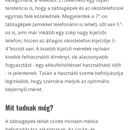
tendencia is, hogy a táblagépek és az okostelefonok 
egymás felé közelednek. Megjelentek a 7"-os 
táblagépek (amikkel telefonálni is lehet), sőt van 5"-
os is, ami már inkább egy szép nagy kijelzős 
telefon, hiszen az átlagos okostelefon kijelzője 3-
4"között van. A kisebb kijelző méretek nyilván 
kisebb felhasználói élményt, de alacsonyabb 
fogyasztást - egy akkufeltöltéssel használható időt 
- is jelentenek. Talán a használó szeme befolyásolja 
leginkább, hogy számára melyik az optimális 
képernyő méret.
Mit tudnak még?
A táblagépek tehát szinte minden média 
befogadására alkalmasak. Az újság- és 