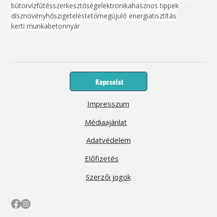
bútor
víz
fűtés
szerkesztőség
elektronika
hasznos tippek
dísznövény
hőszigetelés
tető
megújuló energia
tisztítás
kerti munka
beton
nyár
Kapcsolat
Impresszum
Médiaajánlat
Adatvédelem
Előfizetés
Szerzői jogok