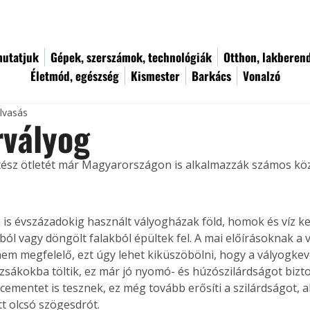
utatjuk
Gépek, szerszámok, technológiák
Otthon, lakberen
Életmód, egészség
Kismester
Barkács
Vonalzó
olvasás
rvályog
ítész ötletét már Magyarországon is alkalmazzák számos k
is évszázadokig használt vályogházak föld, homok és víz k
ból vagy döngölt falakból épültek fel. A mai előírásoknak a 
nem megfelelő, ezt úgy lehet kiküszöbölni, hogy a vályogkev
 zsákokba töltik, ez már jó nyomó- és húzószilárdságot bizto
cementet is tesznek, ez még tovább erősíti a szilárdságot, 
tt olcsó szögesdrót.