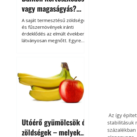
vagy magaságyás?
Helytakarékos
A saját termesztésű zöldségek
kertészkedés
és fűszernövények iránti
érdeklődés az elmúlt években
látványosan megnőtt. Egyre
többen szeretnék tudni, honnan
származik az élelmiszer az
asztalukra, miközben a
kertészkedés sokak számára
kikapcsolódást és feltöltődést
is jelent.
 Az így épített ház falazatának ára mintegy fele a téglából építettekének, és statikai 
Utóérő gyümölcsök és
stabilitásuk 
zöldségek – melyek
százalékban a