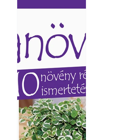
Ezermester lapszámai. A
Ezermester lapszámai
Laptapir kényelmes megoldás,
Laptapir kényelmes 
mert: – t
mert: – t