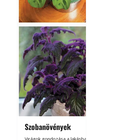
Szobanövények
Virágoskert: k
teraszon, laká
Virágok gondozása a lakásban,