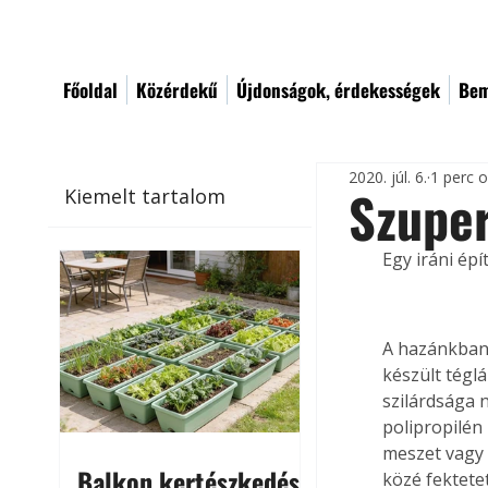
Főoldal
Közérdekű
Újdonságok, érdekességek
Bem
2020. júl. 6.
1 perc 
Szupe
Kiemelt tartalom
Egy iráni ép
A hazánkban 
készült téglá
szilárdsága 
polipropilén
meszet vagy 
Balkon kertészkedés
közé fektete