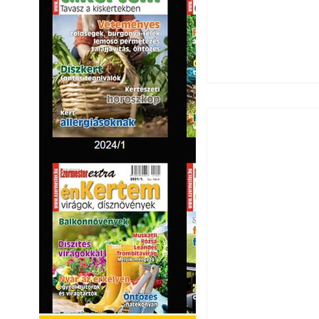
Széndioxid temető