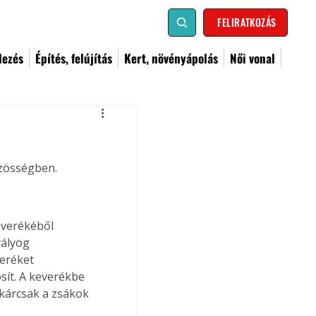
FELIRATKOZÁS
dezés
Építés, felújítás
Kert, növényápolás
Női vonal
özösségben.
everékéből 
vályog 
eréket 
sít. A keverékbe 
akárcsak a zsákok 