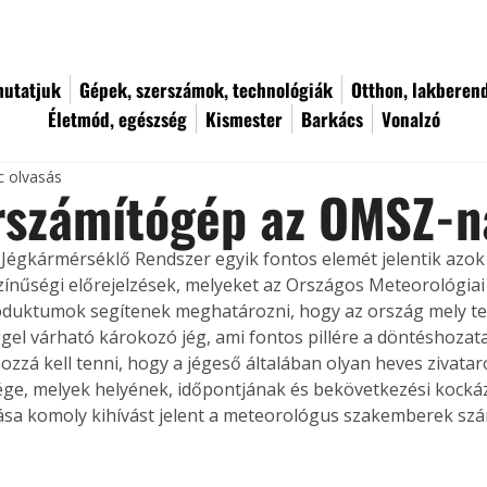
utatjuk
Gépek, szerszámok, technológiák
Otthon, lakberen
Életmód, egészség
Kismester
Barkács
Vonalzó
c olvasás
rszámítógép az OMSZ-n
Jégkármérséklő Rendszer egyik fontos elemét jelentik azok a
zínűségi előrejelzések, melyeket az Országos Meteorológiai 
roduktumok segítenek meghatározni, hogy az ország mely te
gel várható károkozó jég, ami fontos pillére a döntéshozata
zzá kell tenni, hogy a jégeső általában olyan heves zivatar
ége, melyek helyének, időpontjának és bekövetkezési kocká
sa komoly kihívást jelent a meteorológus szakemberek szá