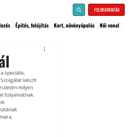
FELIRATKOZÁS
dezés
Építés, felújítás
Kert, növényápolás
Női vonal
ál
 speciális, 
Szolgálat készít 
rületén milyen 
li folyamatnak. 
ok 
zatának 
mára.