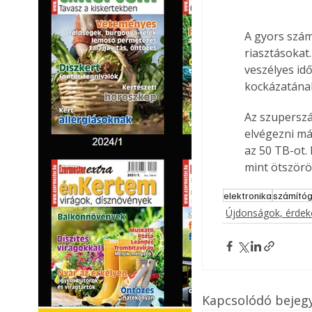
A gyors szám
riasztásokat
veszélyes idő
kockázatána
Az szuperszá
elvégezni má
az 50 TB-ot.
mint ötszörö
elektronika
számító
Újdonságok, érde
Kapcsolódó bejeg