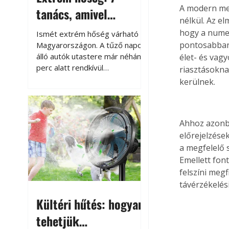
A modern met
tanács, amivel
nélkül. Az el
megóvhatjuk
hogy a numer
Ismét extrém hőség várható
autónkat a nyári
pontosabban 
Magyarországon. A tűző napon
álló autók utastere már néhány
élet- és vag
károktól
perc alatt rendkívül
riasztásokna
felmelegszik, és rövid időn belül
kerülnek.
akár a 60-70 °C-ot is
megközelítheti. Ez nemcsak a
beszállást teszi kellemetlenné,
Ahhoz azonba
hanem az autó állapotára és a
benne hagyott tárgyakra is
előrejelzése
káros hatással lehet. Néhány
a megfelelő 
egyszerű óvintézkedéssel
Emellett fon
azonban jelentősen
felszíni meg
csökkenthetjük a hőség káros
távérzékelés
hatásait.
Kültéri hűtés: hogyan
tehetjük