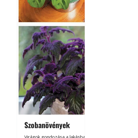
Szobanövények
Virágoskert: k
teraszon, laká
Virágok gondozása a lakásban,