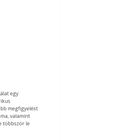
álat egy 
ikus 
több megfigyelést 
áma, valamint 
 többször le 