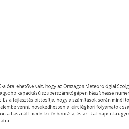
-a óta lehetővé vált, hogy az Országos Meteorológiai Szolg
nagyobb kapacitású szuperszámítógépen készíthesse numer
t. Ez a fejlesztés biztosítja, hogy a számítások során minél 
yelembe venni, növekedhessen a leírt légköri folyamatok sz
n a használt modellek felbontása, és azokat naponta egyre
atni. 