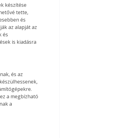
k készítése 
hetővé tette, 
esebben és 
ák az alapját az 
 és 
sek is kiadásra 
ak, és az 
lkészülhessenek, 
ámítógépekre. 
hez a megbízható 
nak a 