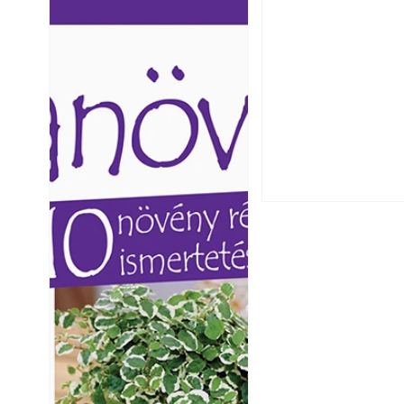
Ezermester lapszámai. A
Ezermester lapszámai
Laptapir kényelmes megoldás,
Laptapir kényelmes 
mert: – t
mert: – t
Széndioxid temető
Yamaha koncepci