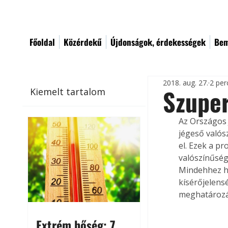
Főoldal
Közérdekű
Újdonságok, érdekességek
Bem
2018. aug. 27.
2 per
Szupe
Kiemelt tartalom
Az Országos 
jégeső valós
el. Ezek a p
valószínűség
Mindehhez ho
kísérőjelens
meghatározá
Extrém hőség: 7