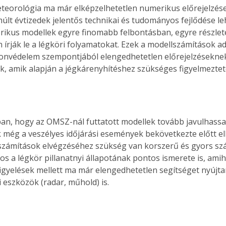
eorológia ma már elképzelhetetlen numerikus előrejelzése
múlt évtizedek jelentős technikai és tudományos fejlődése le
ikus modellek egyre finomabb felbontásban, egyre részlet
írják le a légköri folyamatokat. Ezek a modellszámítások adj
yonvédelem szempontjából elengedhetetlen előrejelzéseknek
k, amik alapján a jégkárenyhítéshez szükséges figyelmezteté
n, hogy az OMSZ-nál futtatott modellek tovább javulhassan
k még a veszélyes időjárási események bekövetkezte előtt e
számítások elvégzéséhez szükség van korszerű és gyors sz
tos a légkör pillanatnyi állapotának pontos ismerete is, ami
figyelések mellett ma már elengedhetetlen segítséget nyújta
i eszközök (radar, műhold) is.