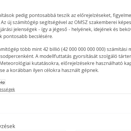
ítások pedig pontosabbá teszik az előrejelzéseket, figyelme
. Az új számítógép segítségével az OMSZ szakemberei képes
járási jelenségek - így a jégeső - helyének, idejének és bekö
k pontosabb becslésére.
mítógép több mint 42 billió (42 000 000 000 000) számítási 
sodpercenként. A modellfuttatás gyorsítását szolgáló tárte
 Meteorológiai kutatásokra, előrejelzésekre használható ka
se a korábban ilyen célokra használt gépnek.
gép
kességek
yzések