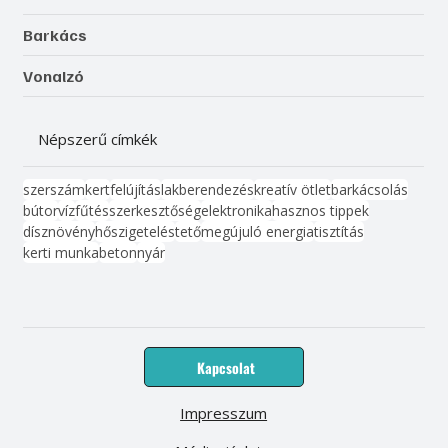
Barkács
Vonalzó
Népszerű címkék
szerszám
kert
felújítás
lakberendezés
kreatív ötlet
barkácsolás
bútor
víz
fűtés
szerkesztőség
elektronika
hasznos tippek
dísznövény
hőszigetelés
tető
megújuló energia
tisztítás
kerti munka
beton
nyár
Kapcsolat
Impresszum