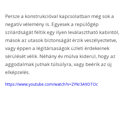
Persze a konstrukcióval kapcsolatban még sok a 
negatív vélemény is. Egyesek a repülőgép 
szilárdságát féltik egy ilyen leválasztható kabintól, 
mások az utasok biztonságát érzik veszélyeztetve, 
vagy éppen a légitársaságok üzleti érdekeinek 
sérülését vélik. Néhány év múlva kiderül, hogy az 
aggodalmak jutnak túlsúlyra, vagy beérik az új 
elképzelés. 
https://www.youtube.com/watch?v=ZPkr3A9DTOc