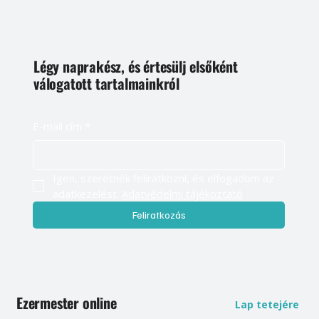
Légy naprakész, és értesülj elsőként
válogatott tartalmainkról
E-mail cím
*
Igen, szeretnék feliratkozni, és elfogadom az 
adatkezelést. 
Adatvédelmi tájékoztató
Feliratkozás
Ezermester online
Lap tetejére