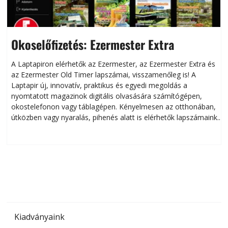
Okoselőfizetés: Ezermester Extra
A Laptapiron elérhetők az Ezermester, az Ezermester Extra és
az Ezermester Old Timer lapszámai, visszamenőleg is! A
Laptapir új, innovatív, praktikus és egyedi megoldás a
L
nyomtatott magazinok digitális olvasására számítógépen,
okostelefonon vagy táblagépen. Kényelmesen az otthonában,
útközben vagy nyaralás, pihenés alatt is elérhetők lapszámaink.
ú
Bárhol, bármikor, akár külföldön élve vagy dolgozva is
B
olvashatók az Ezermester lapszámai. A Laptapir kényelmes
megoldás, mert: – t
Kiadványaink