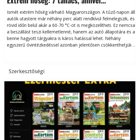
Extrém hőség: 7 tanács, amivel
megóvhatjuk autónkat a nyári károktól
Ismét extrém hőség várható Magyarországon. A tűző napon álló
autók utastere már néhány perc alatt rendkívül felmelegszik, és
rövid időn belül akár a 60-70 °C-ot is megközelítheti. Ez nemcsak
n
a beszállást teszi kellemetlenné, hanem az autó állapotára és a
benne hagyott tárgyakra is káros hatással lehet. Néhány
egyszerű óvintézkedéssel azonban jelentősen csökkenthetjük a
hőség káros hatásait.
l
Szerkesztőségi