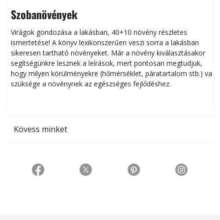
Szobanövények
Virágok gondozása a lakásban, 40+10 növény részletes
ismertetése! A könyv lexikonszerűen veszi sorra a lakásban
s
sikeresen tart­ha­tó növényeket. Már a növény kiválasztásakor
h
segítségünkre lesznek a leírások, mert pontosan megtudjuk,
k
hogy milyen körülményekre (hőmérséklet, páratartalom stb.) van
szüksége a növénynek az egészséges fejlődéshez.
t
Kövess minket