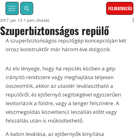
FELIRATKOZÁS
2017. jan. 13.
1 perc olvasás
Szuperbiztonságos repülő
A szuperbiztonságos repülőgép koncepcióján két 
orosz konstruktőr már három éve dolgozik. 
Az elv lényege, hogy ha repülés közben a gép 
irányító rendszere vagy meghajtása teljesen 
összeomlik, akkor az utastér leválasztható a 
repülőről, és ejtőernyő segítségével egyszerűen 
levitorlázik a földre, vagy a tenger felszínére. A 
vészmegoldás közvetlenül leszállás előtt vagy 
felszállás után is működtethető.
A kabin leválása, az ejtőernyők kinyílása 