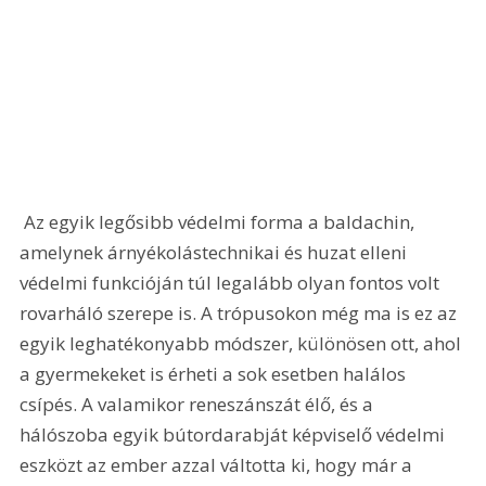
 Az egyik legősibb védelmi forma a baldachin, 
amelynek árnyékolástechnikai és huzat elleni 
védelmi funkcióján túl legalább olyan fontos volt 
rovarháló szerepe is. A trópusokon még ma is ez az 
egyik leghatékonyabb módszer, különösen ott, ahol 
a gyermekeket is érheti a sok esetben halálos 
csípés. A valamikor reneszánszát élő, és a 
hálószoba egyik bútordarabját képviselő védelmi 
eszközt az ember azzal váltotta ki, hogy már a 