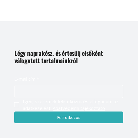
Légy naprakész, és értesülj elsőként
válogatott tartalmainkról
E-mail cím
*
Igen, szeretnék feliratkozni, és elfogadom az 
adatkezelést. 
Adatvédelmi tájékoztató
Feliratkozás