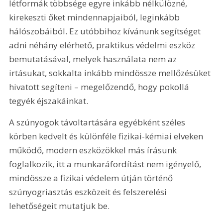
létformák többsége egyre inkább nélkülözné, 
kirekeszti őket mindennapjaiból, leginkább 
hálószobáiból. Ez utóbbihoz kívánunk segítséget 
adni néhány elérhető, praktikus védelmi eszköz 
bemutatásával, melyek használata nem az 
irtásukat, sokkalta inkább mindössze mellőzésüket 
hivatott segíteni – megelőzendő, hogy pokollá 
tegyék éjszakáinkat.
A szúnyogok távoltartására egyébként széles 
körben kedvelt és különféle fizikai-kémiai elveken 
működő, modern eszközökkel más írásunk 
foglalkozik, itt a munkaráfordítást nem igényelő, 
mindössze a fizikai védelem útján történő 
szúnyogriasztás eszközeit és felszerelési 
lehetőségeit mutatjuk be. 