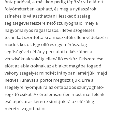
öntapadóval, a másikon pedig tépőzárral ellátott, 
folyóméterben kapható, és még a nyílászárók 
színéhez is választhatóan illeszkedő szalag 
segítségével felszerelhető szúnyogháló, mely a 
hagyományos ragasztásos, illetve szögeléses 
technikát szorította ki a moszkitók elleni védekezési 
módok közül. Egy olló és egy mérőszalag 
segítségével néhány perc alatt elkészülhet a 
vérszívóknak sokáig ellenálló eszköz. Felszerelése 
előtt az ablaktoknak az ablakot magába fogadó 
vékony szegélyét mindkét irányban lemérjük, majd 
nedves ruhával a portól megtisztítjuk. Erre a 
szegélyre nyomjuk rá az öntapadós szúnyogháló-
rögzítő csíkot. Az értelemszerűen most már felénk 
eső tépőzáras keretre simítjuk rá az előzőleg 
méretre vágott hálót.