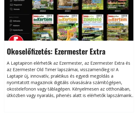
Okoselőfizetés: Ezermester Extra
A Laptapiron elérhetők az Ezermester, az Ezermester Extra és
az Ezermester Old Timer lapszámai, visszamenőleg is! A
Laptapir új, innovatív, praktikus és egyedi megoldás a
L
nyomtatott magazinok digitális olvasására számítógépen,
okostelefonon vagy táblagépen. Kényelmesen az otthonában,
útközben vagy nyaralás, pihenés alatt is elérhetők lapszámaink.
ú
Bárhol, bármikor, akár külföldön élve vagy dolgozva is
B
olvashatók az Ezermester lapszámai. A Laptapir kényelmes
megoldás, mert: – t