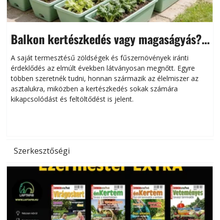
Balkon kertészkedés vagy magaságyás?
Helytakarékos kertészkedés
A saját termesztésű zöldségek és fűszernövények iránti
érdeklődés az elmúlt években látványosan megnőtt. Egyre
többen szeretnék tudni, honnan származik az élelmiszer az
l
asztalukra, miközben a kertészkedés sokak számára
kikapcsolódást és feltöltődést is jelent.
é
d
Szerkesztőségi