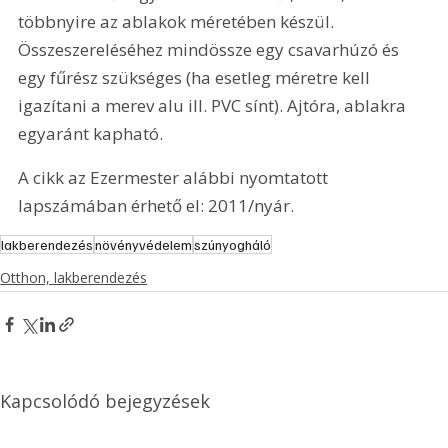
többnyire az ablakok méretében készül. 
Összeszereléséhez mindössze egy csavarhúzó és 
egy fűrész szükséges (ha esetleg méretre kell 
igazítani a merev alu ill. PVC sínt). Ajtóra, ablakra 
egyaránt kapható.
A cikk az Ezermester alábbi nyomtatott 
lapszámában érhető el: 2011/nyár.
lakberendezés
növényvédelem
szúnyogháló
Otthon, lakberendezés
Kapcsolódó bejegyzések