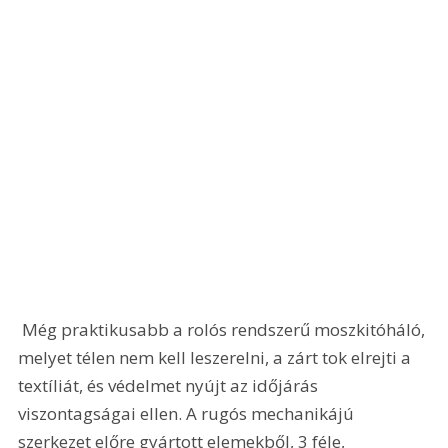
 Még praktikusabb a rolós rendszerű moszkitóháló, 
melyet télen nem kell leszerelni, a zárt tok elrejti a 
textíliát, és védelmet nyújt az időjárás 
viszontagságai ellen. A rugós mechanikájú 
szerkezet előre gyártott elemekből, 3 féle, 