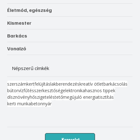
Életmód, egészség
Kismester
Barkács
Vonalzó
Népszerű címkék
szerszám
kert
felújítás
lakberendezés
kreatív ötlet
barkácsolás
bútor
víz
fűtés
szerkesztőség
elektronika
hasznos tippek
dísznövény
hőszigetelés
tető
megújuló energia
tisztítás
kerti munka
beton
nyár
Kapcsolat