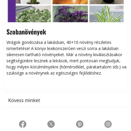
Szobanövények
Virágok gondozása a lakásban, 40+10 növény részletes
ismertetése! A könyv lexikonszerűen veszi sorra a lakásban
s
sikeresen tart­ha­tó növényeket. Már a növény kiválasztásakor
h
segítségünkre lesznek a leírások, mert pontosan megtudjuk,
k
hogy milyen körülményekre (hőmérséklet, páratartalom stb.) van
szüksége a növénynek az egészséges fejlődéshez.
t
Kövess minket