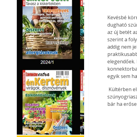
Kevésbé körn
dugható szún
az új betét a
szerint a fo
addig nem je
praktikusabb
elegendőek. 
konnektorban
egyik sem ha
 Kültérben elég jól beválnak a különböző füstölők, gyertyák, és talán leginkább a 
szúnyogriaszt
bár ha erőseb