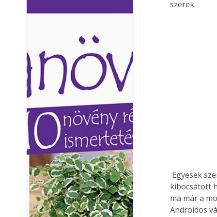
szerek.
Ezermester lapszámai. A
Ezermester lapszámai
Laptapir kényelmes megoldás,
Laptapir kényelmes 
mert: – t
mert: – t
 Egyesek szerint hatékonyak a különböző ultrahangos riasztók, amik a hím szúnyog által 
kibocsátott 
ma már a mob
Androidos vá