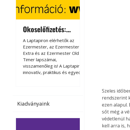
Okoselőfizetés:
Okoselőfizetés
Ezermester Extra
A Laptapiron elérhetők az
A Laptapiron elérhető
Ezermester, az Ezermester
Ezermester, az Ezer
Extra és az Ezermester Old
Extra és az Ezermest
Timer lapszámai,
Timer lapszámai,
visszamenőleg is! A Laptapir új,
visszamenőleg is! A La
innovatív, praktikus és egyedi
innovatív, praktikus 
megoldás a nyomtatott
megoldás a nyomtato
magazinok digitális olvasására
magazinok digitális o
Szeles időbe
számítógépen, okostelefonon
számítógépen, okost
rendszerint 
vagy táblagépen. Kényelmesen
vagy táblagépen. Ké
Kiadványaink
az otthonában, útközben vagy
az otthonában, útköz
ezen alapul.
nyaralás, pihenés alatt is
nyaralás, pihenés alat
sőt még a vé
elérhetők lapszámaink. Bárhol,
elérhetők lapszámaink
védetlenül ha
bármikor, akár külföldön élve
bármikor, akár külföld
kell arra is,
vagy dolgozva is olvashatók az
vagy dolgozva is olv