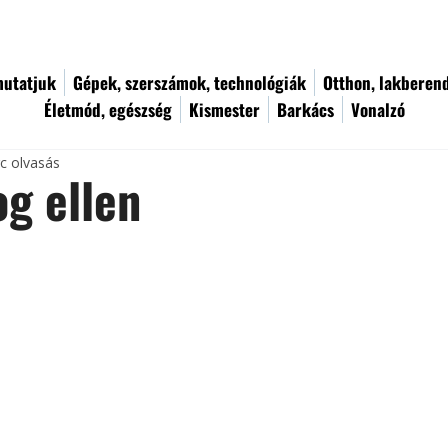
utatjuk
Gépek, szerszámok, technológiák
Otthon, lakberen
Életmód, egészség
Kismester
Barkács
Vonalzó
rc olvasás
g ellen