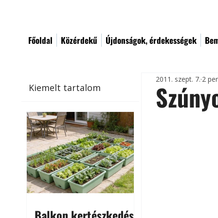
Főoldal
Közérdekű
Újdonságok, érdekességek
Bem
2011. szept. 7.
2 pe
Szúnyo
Kiemelt tartalom
Balkon kertészkedés