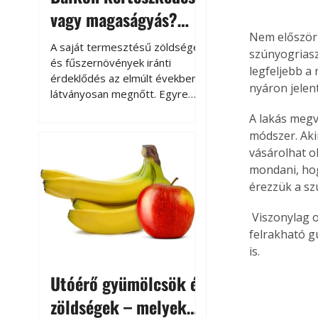
vagy magaságyás?
Nem először 
Helytakarékos
A saját termesztésű zöldségek
szúnyogriasz
kertészkedés
és fűszernövények iránti
legfeljebb a
érdeklődés az elmúlt években
nyáron jelen
látványosan megnőtt. Egyre
többen szeretnék tudni, honnan
A lakás meg
származik az élelmiszer az
módszer. Aki
asztalukra, miközben a
vásárolhat o
kertészkedés sokak számára
mondani, hog
kikapcsolódást és feltöltődést
érezzük a sz
is jelent.
 Viszonylag olcsón beszerezhetők a babakocsira, bölcsőre, kiságyra is könnyen 
felrakható g
is.
Utóérő gyümölcsök és
zöldségek – melyek