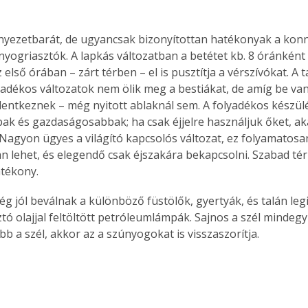
yezetbarát, de ugyancsak bizonyítottan hatékonyak a kon
yogriasztók. A lapkás változatban a betétet kb. 8 óránként cs
z első órában – zárt térben – el is pusztítja a vérszívókat. A 
lyadékos változatok nem ölik meg a bestiákat, de amíg be va
lentkeznek – még nyitott ablaknál sem. A folyadékos készül
ak és gazdaságosabbak; ha csak éjjelre használjuk őket, ak
Nagyon ügyes a világító kapcsolós változat, ez folyamatosa
 lehet, és elegendő csak éjszakára bekapcsolni. Szabad tér
tékony.
ó olajjal feltöltött petróleumlámpák. Sajnos a szél mindegyi
b a szél, akkor az a szúnyogokat is visszaszorítja. 