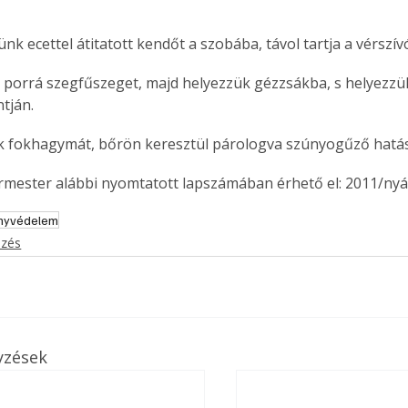
ünk ecettel átitatott kendőt a szobába, távol tartja a vérszív
tján.
nk fokhagymát, bőrön keresztül párologva szúnyogűző hatás
ermester alábbi nyomtatott lapszámában érhető el: 2011/nyá
nyvédelem
ezés
yzések
ertben,
Gyógyító növények: a
sban
természet kincsei az