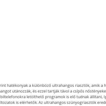
. A
megoldás,
hangot utánozzák, és ezzel tartják távol a csípős nőstényeke
iltelefonokra letölthető programok is elő tudnak állítani, 
ltozatok is elérhetők. Az ultrahangos szúnyogriasztók er