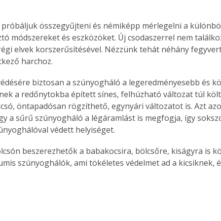
próbáljuk összegyűjteni és némiképp mérlegelni a különbö
tó módszereket és eszközöket. Új csodaszerrel nem találkoz
 régi elvek korszerűsítésével. Nézzünk tehát néhány fegyver
tkező harchoz.
védésére biztosan a szúnyogháló a legeredményesebb és k
nek a redőnytokba épített sínes, felhúzható változat túl költ
lcsó, öntapadósan rögzíthető, egynyári változatot is. Azt az
y a sűrű szúnyogháló a légáramlást is megfogja, így soksz
únyoghálóval védett helyiséget.
umis szúnyoghálók, ami tökéletes védelmet ad a kicsiknek,