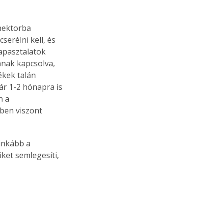
nektorba 
erélni kell, és 
tapasztalatok 
nnak kapcsolva, 
ékek talán 
ár 1-2 hónapra is 
n a 
ben viszont 
ket semlegesíti, 