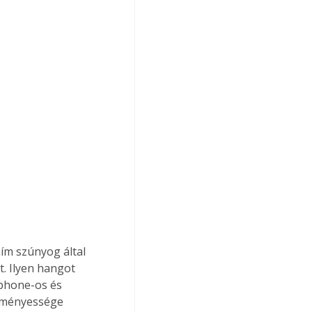
t. Ilyen hangot 
Iphone-os és 
edményessége 