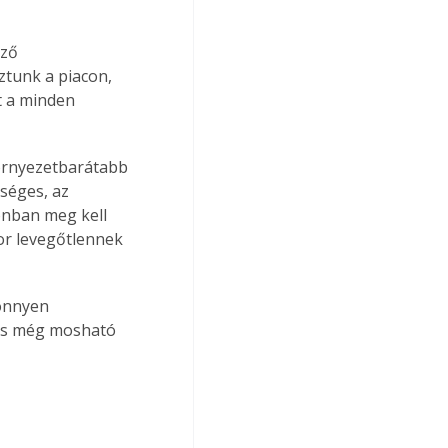
ző 
tunk a piacon, 
t a minden 
örnyezetbarátabb 
séges, az 
onban meg kell 
or levegőtlennek 
 és még mosható 