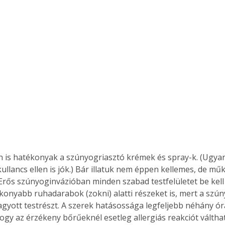
Együtt jobban megéri!
Bővebb információ itt!
k az
Együtt jobban megéri! A
mester
könyvek tetszőleges
er Old
párosítással kedvezményes
áron, 0 Ft postaköltséggel
ptapir új,
megrendelhetők!
és egyedi
tt
lvasására
n is hatékonyak a szúnyogriasztó krémek és spray-k. (Ugya
elefonon
kullancs ellen is jók.) Bár illatuk nem éppen kellemes, de m
nyelmesen
ben vagy
 Erős szúnyoginvázióban minden szabad testfelületet be kell 
t is
konyabb ruhadarabok (zokni) alatti részeket is, mert a szún
. Bárhol,
gyott testrészt. A szerek hatásossága legfeljebb néhány órát
ön élve
 hogy az érzékeny bőrűeknél esetleg allergiás reakciót váltha
ashatók az