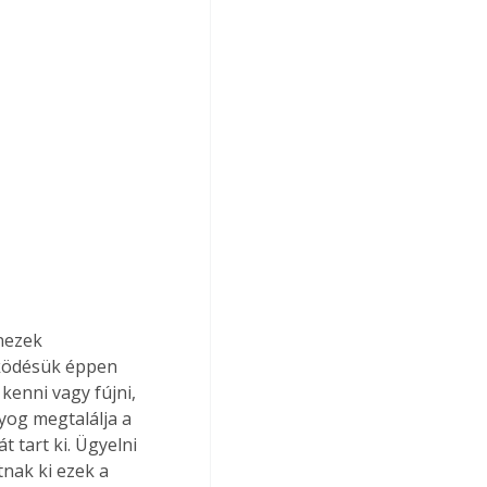
nezek 
űködésük éppen 
kenni vagy fújni, 
yog megtalálja a 
 tart ki. Ügyelni 
tnak ki ezek a 