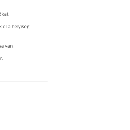
ókat.
a van. 
r.