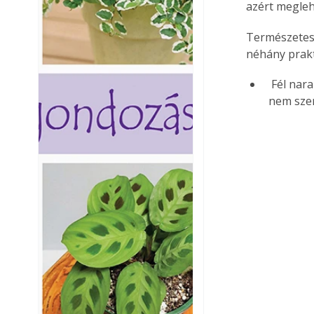
azért megleh
Természetes 
néhány prak
 Fél narancsra szórjuk szegfűszeget, majd öntsük le alkohollal, mert a szúnyogok 
nem szer