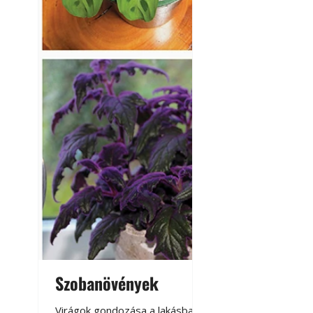
Szobanövények
Virágoskert: k
teraszon, laká
Virágok gondozása a lakásban,