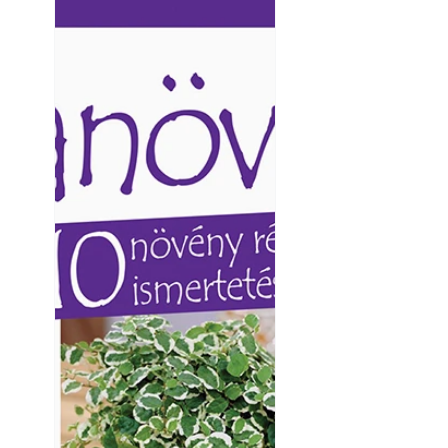
Ezermester lapszámai. A
Ezermester lapszámai
Laptapir kényelmes megoldás,
Laptapir kényelmes 
mert: – t
mert: – t