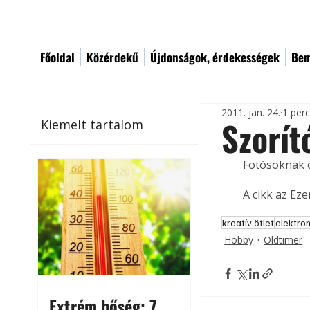
Főoldal
Közérdekű
Újdonságok, érdekességek
Bem
2011. jan. 24.
1 per
Szorít
Kiemelt tartalom
Fotósoknak ö
A cikk az Ez
kreatív ötlet
elektro
Hobby
Oldtimer
Extrém hőség: 7