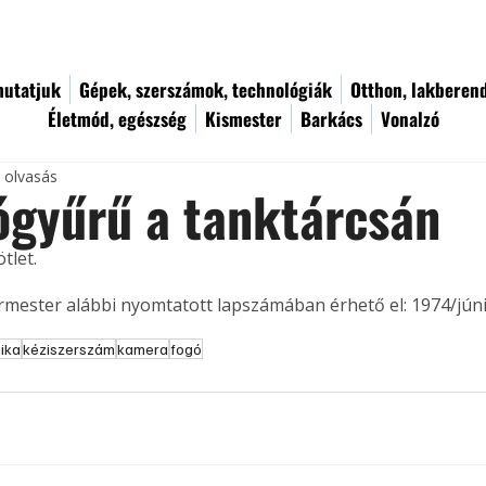
utatjuk
Gépek, szerszámok, technológiák
Otthon, lakberen
Életmód, egészség
Kismester
Barkács
Vonalzó
c olvasás
ógyűrű a tanktárcsán
tlet. 
ermester alábbi nyomtatott lapszámában érhető el: 1974/júni
nika
kéziszerszám
kamera
fogó