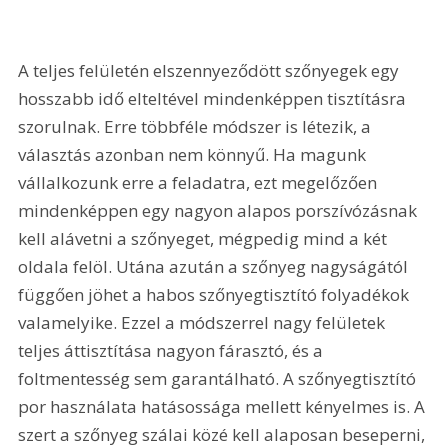
A teljes felületén elszennyeződött szőnyegek egy 
hosszabb idő elteltével mindenképpen tisztításra 
szorulnak. Erre többféle módszer is létezik, a 
választás azonban nem könnyű. Ha magunk 
vállalkozunk erre a feladatra, ezt megelőzően 
mindenképpen egy nagyon alapos porszívózásnak 
kell alávetni a szőnyeget, mégpedig mind a két 
oldala felöl. Utána azután a szőnyeg nagyságától 
függően jöhet a habos szőnyegtisztító folyadékok 
valamelyike. Ezzel a módszerrel nagy felületek 
teljes áttisztítása nagyon fárasztó, és a 
foltmentesség sem garantálható. A szőnyegtisztító 
por használata hatásossága mellett kényelmes is. A 
szert a szőnyeg szálai közé kell alaposan beseperni, 