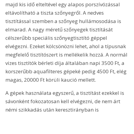
majd kis idő elteltével egy alapos porszívózással 
eltávolítható a tiszta szőnyegről. A nedves 
tisztítással szemben a szőnyeg hullámosodása is 
elmarad. A nagy méretű szőnyegek tisztítását 
célszerűbb speciális szőnyegtisztító géppel 
elvégezni. Ezeket kölcsönözni lehet, ahol a típusnak 
megfelelő tisztítószert is mellékelik hozzá. A normál 
vizes tisztítók bérleti díja általában napi 3500 Ft, a 
korszerűbb aquafilteres gépeké pedig 4500 Ft, elég 
magas, 20000 Ft körüli kaució mellett.
A gépek használata egyszerű, a tisztítást ezekkel is 
sávonként fokozatosan kell elvégezni, de nem árt 
némi szikkadás után keresztirányban is 