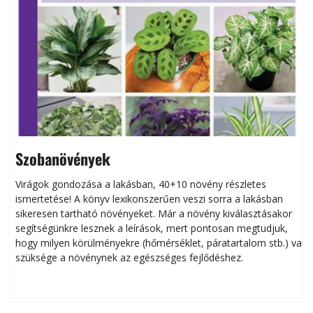
Szobanövények
Virágok gondozása a lakásban, 40+10 növény részletes
ismertetése! A könyv lexikonszerűen veszi sorra a lakásban
s
sikeresen tart­ha­tó növényeket. Már a növény kiválasztásakor
h
segítségünkre lesznek a leírások, mert pontosan megtudjuk,
k
hogy milyen körülményekre (hőmérséklet, páratartalom stb.) van
szüksége a növénynek az egészséges fejlődéshez.
t