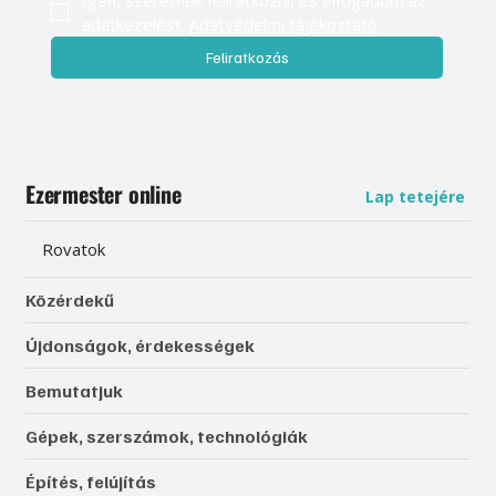
Igen, szeretnék feliratkozni, és elfogadom az 
adatkezelést. 
Adatvédelmi tájékoztató
Feliratkozás
Ezermester online
Lap tetejére
Rovatok
Közérdekű
Újdonságok, érdekességek
Bemutatjuk
Gépek, szerszámok, technológiák
Építés, felújítás