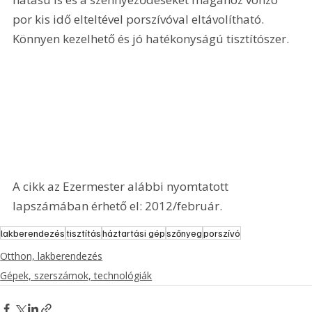
por kis idő elteltével porszívóval eltávolítható. 
Könnyen kezelhető és jó hatékonyságú tisztítószer.
A cikk az Ezermester alábbi nyomtatott 
lapszámában érhető el: 2012/február.
lakberendezés
tisztítás
háztartási gép
szőnyeg
porszívó
Otthon, lakberendezés
Gépek, szerszámok, technológiák