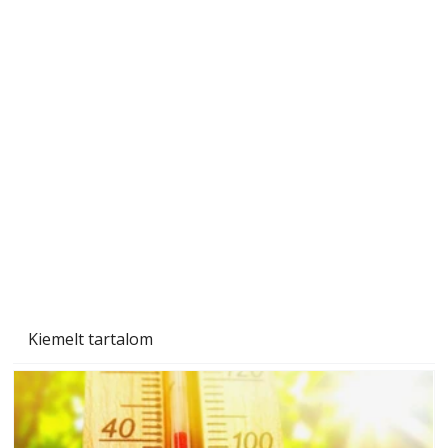
Csatornaszag a házban: okok és megoldások
Kiemelt tartalom