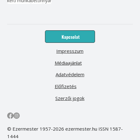
kerti munka
beton
nyár
Kapcsolat
Impresszum
Médiaajánlat
Adatvédelem
Előfizetés
Szerzői jogok
© Ezermester 1957-2026 ezermester.hu ISSN 1587-
1444