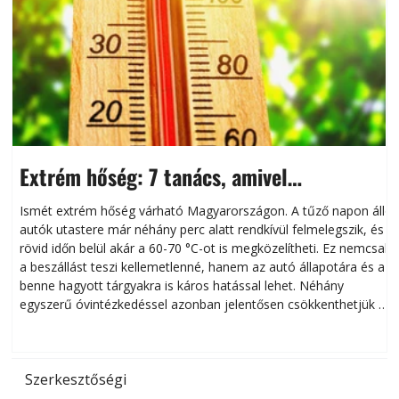
Extrém hőség: 7 tanács, amivel
megóvhatjuk autónkat a nyári károktól
Ismét extrém hőség várható Magyarországon. A tűző napon álló
autók utastere már néhány perc alatt rendkívül felmelegszik, és
rövid időn belül akár a 60-70 °C-ot is megközelítheti. Ez nemcsak
n
a beszállást teszi kellemetlenné, hanem az autó állapotára és a
benne hagyott tárgyakra is káros hatással lehet. Néhány
egyszerű óvintézkedéssel azonban jelentősen csökkenthetjük a
hőség káros hatásait.
l
Szerkesztőségi