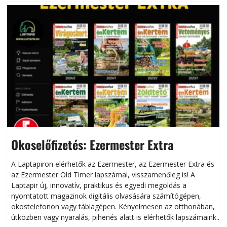
Okoselőfizetés: Ezermester Extra
A Laptapiron elérhetők az Ezermester, az Ezermester Extra és
az Ezermester Old Timer lapszámai, visszamenőleg is! A
Laptapir új, innovatív, praktikus és egyedi megoldás a
L
nyomtatott magazinok digitális olvasására számítógépen,
okostelefonon vagy táblagépen. Kényelmesen az otthonában,
útközben vagy nyaralás, pihenés alatt is elérhetők lapszámaink.
ú