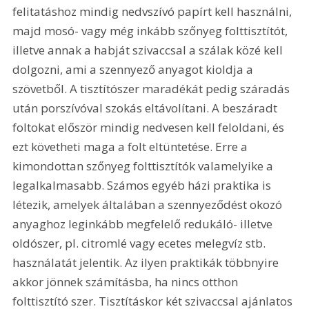
felitatáshoz mindig nedvszívó papírt kell használni, 
majd mosó- vagy még inkább szőnyeg folttisztítót, 
illetve annak a habját szivaccsal a szálak közé kell 
dolgozni, ami a szennyező anyagot kioldja a 
szövetből. A tisztítószer maradékát pedig száradás 
után porszívóval szokás eltávolítani. A beszáradt 
foltokat először mindig nedvesen kell feloldani, és 
ezt követheti maga a folt eltüntetése. Erre a 
kimondottan szőnyeg folttisztítók valamelyike a 
legalkalmasabb. Számos egyéb házi praktika is 
létezik, amelyek általában a szennyeződést okozó 
anyaghoz leginkább megfelelő redukáló- illetve 
oldószer, pl. citromlé vagy ecetes melegvíz stb. 
használatát jelentik. Az ilyen praktikák többnyire 
akkor jönnek számításba, ha nincs otthon 
folttisztító szer. Tisztításkor két szivaccsal ajánlatos 