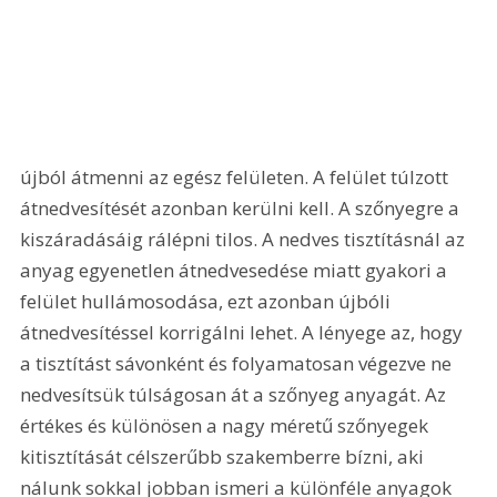
újból átmenni az egész felületen. A felület túlzott 
átnedvesítését azonban kerülni kell. A szőnyegre a 
kiszáradásáig rálépni tilos. A nedves tisztításnál az 
anyag egyenetlen átnedvesedése miatt gyakori a 
felület hullámosodása, ezt azonban újbóli 
átnedvesítéssel korrigálni lehet. A lényege az, hogy 
a tisztítást sávonként és folyamatosan végezve ne 
nedvesítsük túlságosan át a szőnyeg anyagát. Az 
értékes és különösen a nagy méretű szőnyegek 
kitisztítását célszerűbb szakemberre bízni, aki 
nálunk sokkal jobban ismeri a különféle anyagok 