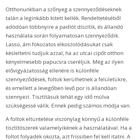
Otthonunkban a szőnyeg a szennyeződéseknek 
talán a leginkább kitett kellék. Rendeltetéséből 
adódóan többnyire a padlót díszítik, és állandó 
használata során folyamatosan szennyeződik. 
Lassú, ám fokozatos elkoszolódásukat csak 
késleltetni tudjuk azzal, ha az utcai cipőt otthon 
kényelmesebb papucsra cseréljük. Még az ilyen 
elővigyázatosság ellenére is különféle 
szennyeződések, foltok kerülhetnek a felületükre, 
és emellett a levegőben levő por is állandóan 
szennyezi. Tisztításuk tehát egy idő múlva 
szükségessé válik. Ennek pedig számos módja van. 
A foltok eltüntetése viszonylag könnyű a különféle 
tisztítószerek valamelyikének a használatával. Ha a 
foltot folyadék okozta, azt frissiben fel kell itatni. A 