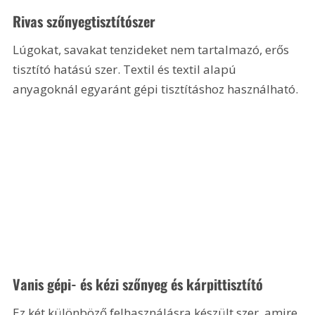
Rivas szőnyegtisztítószer
Lúgokat, savakat tenzideket nem tartalmazó, erős 
tisztító hatású szer. Textil és textil alapú 
anyagoknál egyaránt gépi tisztításhoz használható.
Vanis gépi- és kézi szőnyeg és kárpittisztító
Ez két különböző felhasználásra készült szer, amire 