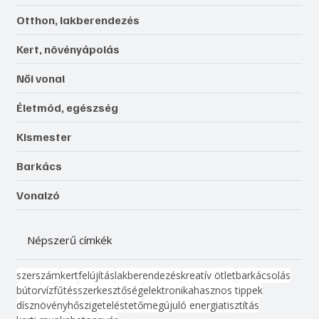
Otthon, lakberendezés
Kert, növényápolás
Női vonal
Életmód, egészség
Kismester
Barkács
Vonalzó
Népszerű címkék
szerszám
kert
felújítás
lakberendezés
kreatív ötlet
barkácsolás
bútor
víz
fűtés
szerkesztőség
elektronika
hasznos tippek
dísznövény
hőszigetelés
tető
megújuló energia
tisztítás