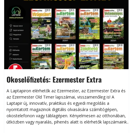
Okoselőfizetés: Ezermester Extra
A Laptapiron elérhetők az Ezermester, az Ezermester Extra és
az Ezermester Old Timer lapszámai, visszamenőleg is! A
Laptapir új, innovatív, praktikus és egyedi megoldás a
L
nyomtatott magazinok digitális olvasására számítógépen,
okostelefonon vagy táblagépen. Kényelmesen az otthonában,
útközben vagy nyaralás, pihenés alatt is elérhetők lapszámaink.
ú
Bárhol, bármikor, akár külföldön élve vagy dolgozva is
B