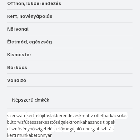
Otthon, lakberendezés
Kert, növényápolás
Női vonal
Életmód, egészség
Kismester
Barkács
Vonalzó
Népszerű címkék
szerszám
kert
felújítás
lakberendezés
kreatív ötlet
barkácsolás
bútor
víz
fűtés
szerkesztőség
elektronika
hasznos tippek
dísznövény
hőszigetelés
tető
megújuló energia
tisztítás
kerti munka
beton
nyár