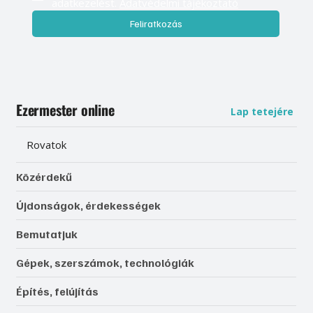
adatkezelést. 
Adatvédelmi tájékoztató
Feliratkozás
Ezermester online
Lap tetejére
Rovatok
Közérdekű
Újdonságok, érdekességek
Bemutatjuk
Gépek, szerszámok, technológiák
Építés, felújítás