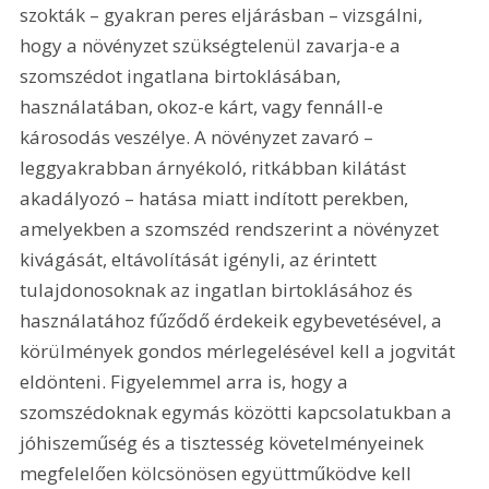
szokták – gyakran peres eljárásban – vizsgálni, 
hogy a növényzet szükségtelenül zavarja-e a 
szomszédot ingatlana birtoklásában, 
használatában, okoz-e kárt, vagy fennáll-e 
károsodás veszélye. A növényzet zavaró – 
leggyakrabban árnyékoló, ritkábban kilátást 
akadályozó – hatása miatt indított perekben, 
amelyekben a szomszéd rendszerint a növényzet 
kivágását, eltávolítását igényli, az érintett 
tulajdonosoknak az ingatlan birtoklásához és 
használatához fűződő érdekeik egybevetésével, a 
körülmények gondos mérlegelésével kell a jogvitát 
eldönteni. Figyelemmel arra is, hogy a 
szomszédoknak egymás közötti kapcsolatukban a 
jóhiszeműség és a tisztesség követelményeinek 
megfelelően kölcsönösen együttműködve kell 