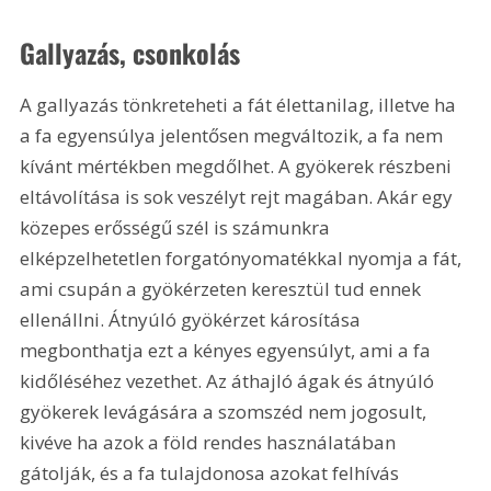
Gallyazás, csonkolás
A gallyazás tönkreteheti a fát élettanilag, illetve ha 
a fa egyensúlya jelentősen megváltozik, a fa nem 
kívánt mértékben megdőlhet. A gyökerek részbeni 
eltávolítása is sok veszélyt rejt magában. Akár egy 
közepes erősségű szél is számunkra 
elképzelhetetlen forgatónyomatékkal nyomja a fát, 
ami csupán a gyökérzeten keresztül tud ennek 
ellenállni. Átnyúló gyökérzet károsítása 
megbonthatja ezt a kényes egyensúlyt, ami a fa 
kidőléséhez vezethet. Az áthajló ágak és átnyúló 
gyökerek levágására a szomszéd nem jogosult, 
kivéve ha azok a föld rendes használatában 
gátolják, és a fa tulajdonosa azokat felhívás 