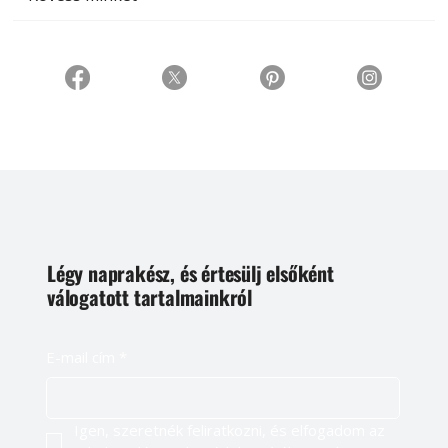
Légy naprakész, és értesülj elsőként
válogatott tartalmainkról
E-mail cím
*
Igen, szeretnék feliratkozni, és elfogadom az 