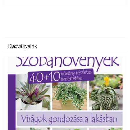
olvashatók az Ezermester lapszámai. A Laptapir kényelmes
megoldás, mert: – t
Kiadványaink