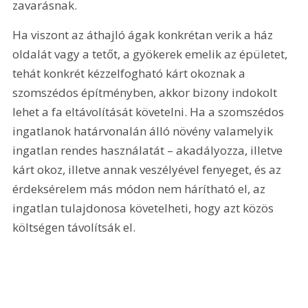
zavarásnak.
Ha viszont az áthajló ágak konkrétan verik a ház 
oldalát vagy a tetőt, a gyö­kerek emelik az épületet, 
tehát konkrét kézzelfogható kárt okoznak a 
szomszédos építményben, akkor bizony indokolt 
lehet a fa eltávolítását követelni. Ha a szomszédos 
ingatlanok határvonalán álló növény valamelyik 
ingatlan rendes használatát – akadályozza, illetve 
kárt okoz, illetve annak veszélyével fenyeget, és az 
érdeksérelem más módon nem hárítható el, az 
ingatlan tulajdonosa követelheti, hogy azt közös 
költségen távolítsák el.