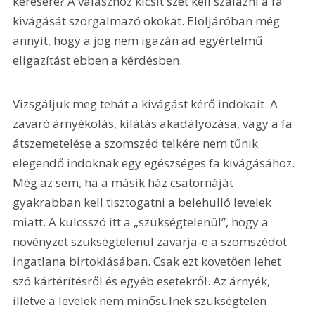
kérésére? A válaszhoz kicsit szét kell szálazni a fa 
kivágását szorgalmazó okokat. Elöljáróban még 
annyit, hogy a jog nem igazán ad egyértelmű 
eligazítást ebben a kérdésben.
Vizsgáljuk meg tehát a kivágást kérő indokait. A 
zavaró árnyékolás, kilátás akadályozása, vagy a fa 
átszemetelése a szomszéd telkére nem tűnik 
elegendő indoknak egy egészséges fa kivágásához. 
Még az sem, ha a másik ház csatornáját 
gyakrabban kell tisztogatni a belehulló levelek 
miatt. A kulcsszó itt a „szükségtelenül”, hogy a 
növényzet szükségtelenül zavarja-e a szomszédot 
ingatlana birtoklásában. Csak ezt követően lehet 
szó kártérítésről és egyéb esetekről. Az árnyék, 
illetve a levelek nem minősülnek szükségtelen 