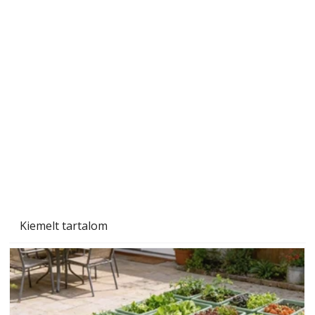
Naptej vagy napolaj? Melyiket válasszuk, és
miben különböznek?
Kiemelt tartalom