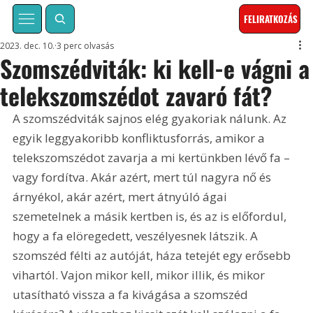
FELIRATKOZÁS
2023. dec. 10.
3 perc olvasás
Szomszédviták: ki kell-e vágni a
telekszomszédot zavaró fát?
A szomszédviták sajnos elég gyakoriak nálunk. Az 
egyik leggyakoribb konfliktusforrás, amikor a 
telekszomszédot zavarja a mi kertünkben lévő fa – 
vagy fordítva. Akár azért, mert túl nagyra nő és 
árnyékol, akár azért, mert átnyúló ágai 
szemetelnek a másik kertben is, és az is előfordul, 
hogy a fa elöregedett, veszélyesnek látszik. A 
szomszéd félti az autóját, háza tetejét egy erősebb 
vihartól. Vajon mikor kell, mikor illik, és mikor 
utasítható vissza a fa kivágása a szomszéd 