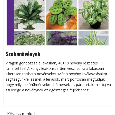
Szobanövények
Virágok gondozása a lakásban, 40+10 növény részletes
ismertetése! A könyv lexikonszerűen veszi sorra a lakásban
s
sikeresen tart­ha­tó növényeket. Már a növény kiválasztásakor
h
segítségünkre lesznek a leírások, mert pontosan megtudjuk,
k
hogy milyen körülményekre (hőmérséklet, páratartalom stb.) van
szüksége a növénynek az egészséges fejlődéshez.
t
Kövess minket