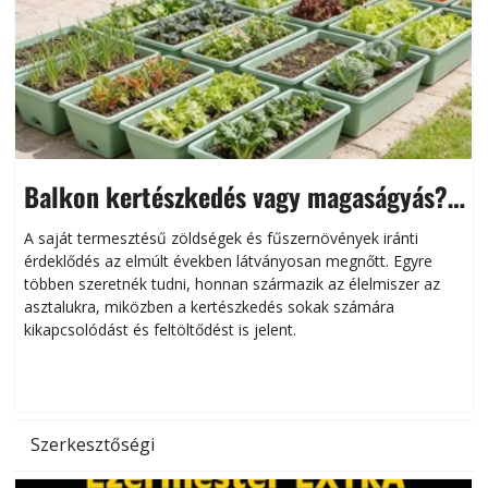
Balkon kertészkedés vagy magaságyás?
Helytakarékos kertészkedés
A saját termesztésű zöldségek és fűszernövények iránti
érdeklődés az elmúlt években látványosan megnőtt. Egyre
többen szeretnék tudni, honnan származik az élelmiszer az
l
asztalukra, miközben a kertészkedés sokak számára
kikapcsolódást és feltöltődést is jelent.
é
d
Szerkesztőségi