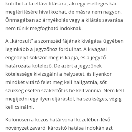
küldhet a fa eltávolítására, aki egy esetleges kár 
megtérítésére hivatkozhat, de másra nem nagyon. 
Önmagában az árnyékolás vagy a kilátás zavarása 
nem tűnik megfogható indoknak. 
A „károsult” a szomszéd fájának kivágása ügyében 
leginkább a jegyzőhöz fordulhat. A kivágási 
engedélyt sokszor meg is kapja, és a jegyző 
határozata kötelező. De azért a jegyzőnek 
kötelessége kivizsgálni a helyzetet, és ilyenkor 
mindkét vitázó felet meg kell hallgatnia, sőt 
szükség esetén szakértőt is be kell vonnia. Nem kell 
megijedni egy ilyen eljárástól, ha szükséges, végig 
kell csinálni.
Különösen a közös határvonal közelében lévő 
növényzet zavaró, károsító hatása indokán azt 