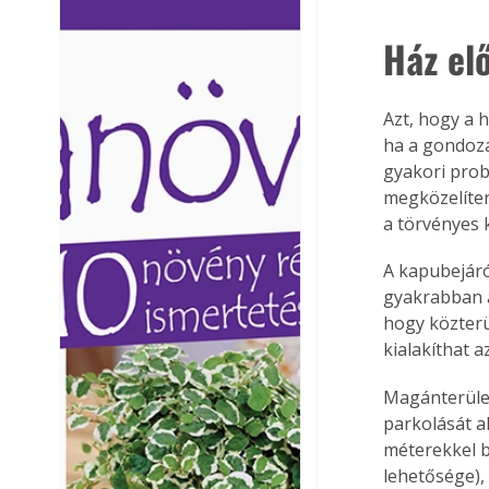
Ezermester lapszámai. A
Ezermester lapszámai
Ház elő
Laptapir kényelmes megoldás,
Laptapir kényelmes 
mert: – t
mert: – t
Azt, hogy a 
ha a gondozá
gyakori prob
megközelíten
a törvényes 
A kapubejáró
gyakrabban a
hogy közterü
kialakíthat a
Magánterület
parkolását a
méterekkel be
lehetősége), 