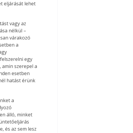
 eljárását lehet 
tást vagy az 
ása nélkül – 
yosan várakozó 
setben a 
agy 
felszerelni egy 
i, amin szerepel a 
inden esetben 
nél hatást érünk 
nket a 
lyozó 
n álló, minket 
ntetőeljárás 
e, és az sem lesz 