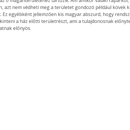
s az ő magánterületéhez tartozik. Ám amikor valaki ráparkol,
en, azt nem védheti meg a területet gondozó például kövek k
t. Ez egyébként jellemzően kis magyar abszurd, hogy rendsz
kinteni a ház előtti területrészt, ami a tulajdonosnak előnyte
Együtt jobban megéri!
tnak előnyös.
Bővebb információ itt!
k az
Együtt jobban megéri! A
mester
könyvek tetszőleges
er Old
párosítással kedvezményes
áron, 0 Ft postaköltséggel
ptapir új,
megrendelhetők!
és egyedi
tt
lvasására
elefonon
nyelmesen
ben vagy
t is
. Bárhol,
ön élve
ashatók az