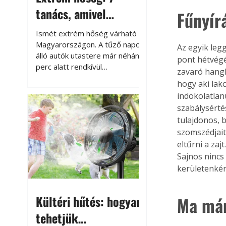
tanács, amivel
Fűnyír
megóvhatjuk
Ismét extrém hőség várható
autónkat a nyári
Magyarországon. A tűző napon
Az egyik leg
álló autók utastere már néhány
pont hétvégé
károktól
perc alatt rendkívül
zavaró hangha
felmelegszik, és rövid időn belül
hogy aki lako
akár a 60-70 °C-ot is
indokolatlan
megközelítheti. Ez nemcsak a
szabálysértés
beszállást teszi kellemetlenné,
tulajdonos, 
hanem az autó állapotára és a
szomszédjait
benne hagyott tárgyakra is
eltűrni a zaj
káros hatással lehet. Néhány
egyszerű óvintézkedéssel
Sajnos nincs
azonban jelentősen
kerületenkén
csökkenthetjük a hőség káros
hatásait.
Kültéri hűtés: hogyan
Ma már
tehetjük