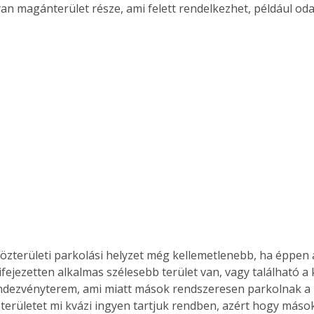
an magánterület része, ami felett rendelkezhet, például oda
 közterületi parkolási helyzet még kellemetlenebb, ha éppen 
fejezetten alkalmas szélesebb terület van, vagy található a 
endezvényterem, ami miatt mások rendszeresen parkolnak a 
e területet mi kvázi ingyen tartjuk rendben, azért hogy mások