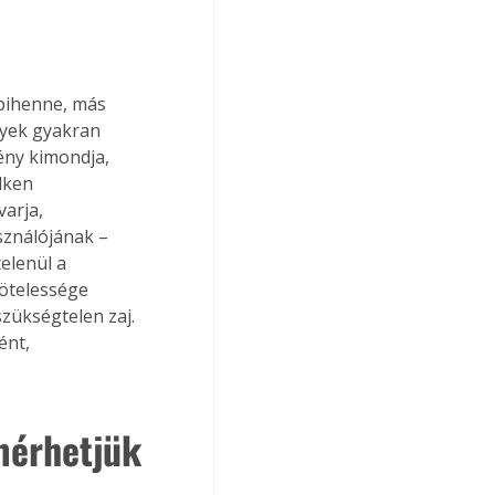
 pihenne, más 
lyek gyakran 
vény kimondja, 
lken 
arja, 
sználójának – 
elenül a 
ötelessége 
szükségtelen zaj. 
ént, 
mérhetjük