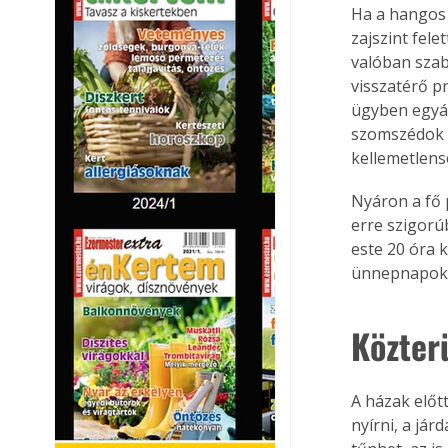
Ha a hangos 
zajszint fele
valóban szab
visszatérő p
ügyben egyál
szomszédok k
kellemetlens
Nyáron a fő 
erre szigorú
este 20 óra 
ünnepnapokon
Közter
A házak előtt
nyírni, a jár