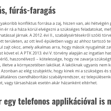
ás, fúrás-faragás
gyakoribb konfliktus forrása a zaj, hiszen van, aki hétvégén
n ér rá a háza körül elvégezni a szükséges feladatokat, me
tással járnak. A 2012. évi II., szabálysértésekről szóló tör
tt területen, az ott levő épületben vagy az ahhoz tartozó te
ul zajt okoz, amely alkalmas arra, hogy mások nyugalmát zav
t követ el. A PTK 2013. évi V. törvény alapján az ingatlan ha
bérlő, haszonélvező – kötelessége, hogy ne zavarja szükségt
, illetve a környezetében lakókat. A lakóknak ugyanis nem k
t. Azonban az elég szubjektív, hogy kinek mi a szükséges és 
 általános csendháborítási szabályrendszer, ez településenk
t, vagy társasházak esetén akár házanként eltérhet.
 egy telefonos applikációval is 