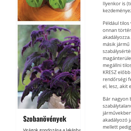
Ilyenkor is (
kezdeményezn
Például tilos
onnan történ
akadályozza.
másik jármű 
szabálysérté
magánterülete
megállni tilo
KRESZ előbb 
rendőrségi f
el, lesz, aki
Bár nagyon b
szabálytalan
járművekben 
Szobanövények
Virágoskert: k
akadályozó j
teraszon, laká
mellett pedi
Virágok gondozása a lakásban,