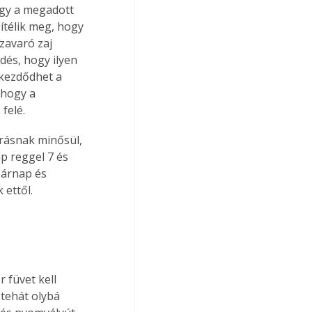
gy a megadott 
ítélik meg, hogy 
zavaró zaj 
dés, hogy ilyen 
lkezdődhet a 
 hogy a 
felé.
rrásnak minősül, 
p reggel 7 és 
sárnap és 
ettől.
 füvet kell 
 tehát olybá 