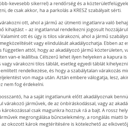
több-kevesebb sikerrel) a rendőrség és a közterületfelügyelet
i, de csak akkor, ha a parkolás a KRESZ szabályait sérti.
 várakozni ott, ahol a jármű az útmenti ingatlanra való behaj
ő kihajtást – az ingatlannal rendelkezni jogosult hozzájárul
 Valamint ott és úgy is tilos várakozni, ahol a jármű szabál
megközelítését vagy elindulását akadályozhatja. Ebben az e
s független attól, hogy az akadályozó jármű közterületen, v
n van-e leállítva. Célszerű lehet ilyen helyeken a kapura is 
s vagy várakozni tilos táblát, esetleg egyedi táblát kihelyezn
említett rendelkezése, és hogy a szabálytalan várakozás m
eljelentést von maga után. Aztán embere válogatja, lesz, aki
t ez nem fog érdekelni.
osszantó, ha a saját ingatlanunk előtt akadályoznak bennü
ul várakozó járművek, de az önbíráskodással, vagy az akadá
károkozással csak magunkra hozzuk rá a bajt. A rossz helye
ertben,
Gyógyító növények: a
árművek megrongálása bűncselekmény, a rongálás miatti bü
sban
természet kincsei az
g az okozott károk megtérítésére is kötelezhető az elkövetőj