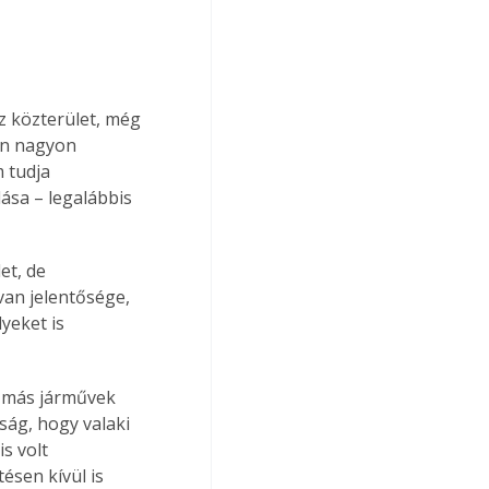
z közterület, még 
an nagyon 
 tudja 
ása – legalábbis 
et, de 
an jelentősége, 
yeket is 
– más járművek 
ság, hogy valaki 
s volt 
ésen kívül is 