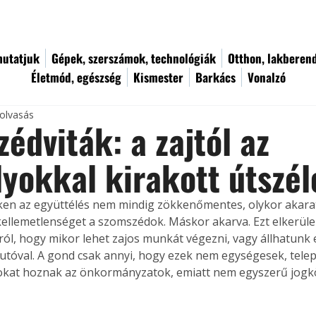
utatjuk
Gépek, szerszámok, technológiák
Otthon, lakberen
Életmód, egészség
Kismester
Barkács
Vonalzó
 olvasás
édviták: a zajtól az
yokkal kirakott útszél
ken az együttélés nem mindig zökkenőmentes, olykor akara
llemetlenséget a szomszédok. Máskor akarva. Ezt elkerüle
ról, hogy mikor lehet zajos munkát végezni, vagy állhatunk
autóval. A gond csak annyi, hogy ezek nem egységesek, tel
okat hoznak az önkormányzatok, emiatt nem egyszerű jogkö