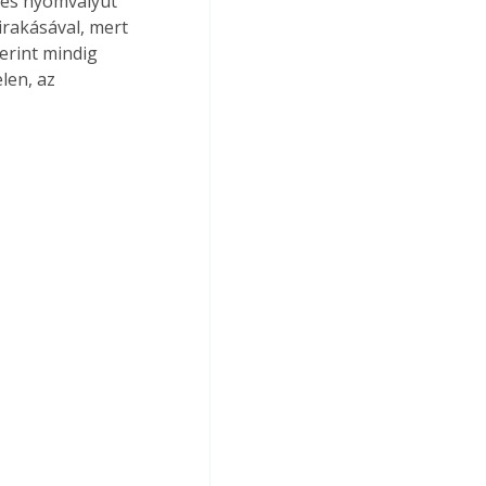
 és nyomvályút 
irakásával, mert 
erint mindig 
len, az 