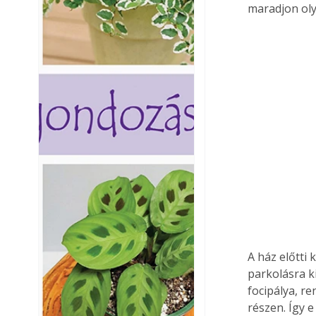
maradjon oly
A ház előtti
parkolásra ki
focipálya, r
részen. Így 