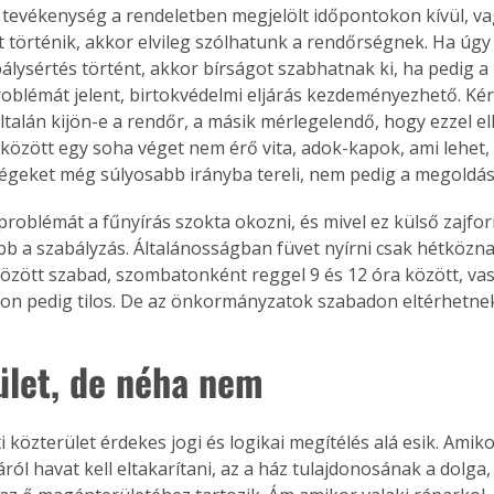
tevékenység a rendeletben megjelölt időpontokon kívül, va
tt történik, akkor elvileg szólhatunk a rendőrségnek. Ha úgy 
álysértés történt, akkor bírságot szabhatnak ki, ha pedig a 
roblémát jelent, birtokvédelmi eljárás kezdeményezhető. Kér
talán kijön-e a rendőr, a másik mérlegelendő, hogy ezzel e
özött egy soha véget nem érő vita, adok-kapok, ami lehet,
égeket még súlyosabb irányba tereli, nem pedig a megoldás 
problémát a fűnyírás szokta okozni, és mivel ez külső zajfo
bb a szabályzás. Általánosságban füvet nyírni csak hétközna
között szabad, szombatonként reggel 9 és 12 óra között, va
 pedig tilos. De az önkormányzatok szabadon eltérhetnek 
ület, de néha nem
i közterület érdekes jogi és logikai megítélés alá esik. Amikor
dáról havat kell eltakarítani, az a ház tulajdonosának a dolga,