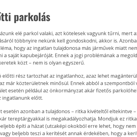
. A
tti parkolás
megoldás,
házunk elé parkol valaki, azt kötelesek vagyunk tűrni, mert a
sáról többnyire nekünk kell gondoskodni, akkor is. Azonb
léma, hogy az ingatlan tulajdonosa más járművek miatt nem
i a saját kapubejáróját. Ennek a jogi problémának a megold
keretek közt – nem is olyan egyszerű.
 előtti rész tartozhat az ingatlanhoz, azaz lehet magánterül
z már közterületnek minősül. Ennek abból a szempontból v
let esetén például az önkormányzat akár fizetős parkolóhel
z ingatlanunk előtt.
 esetén azonban a tulajdonos – ritka kivételtől eltekintve 
kár tereptárgyakkal is megakadályozhatja. Mondjuk ez ritka
ljebb építi a házat (utcaképi okokból erre lehet, hogy nem i
vagy beljebb teszi a kerítését annak érdekében, hogy a kerít