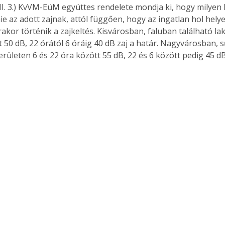
XII. 3.) KvVM-EüM együttes rendelete mondja ki, hogy milyen
nie az adott zajnak, attól függően, hogy az ingatlan hol helye
akor történik a zajkeltés. Kisvárosban, faluban található lak
 50 dB, 22 órától 6 óráig 40 dB zaj a határ. Nagyvárosban, s
erületen 6 és 22 óra között 55 dB, 22 és 6 között pedig 45 dB