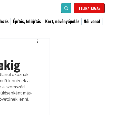
FELIRATKOZÁS
dezés
Építés, felújítás
Kert, növényápolás
Női vonal
ekig
tlanul okoznak 
ndő lennének a 
 e a szomszéd 
epülésenként más-
vetőnek lenni.