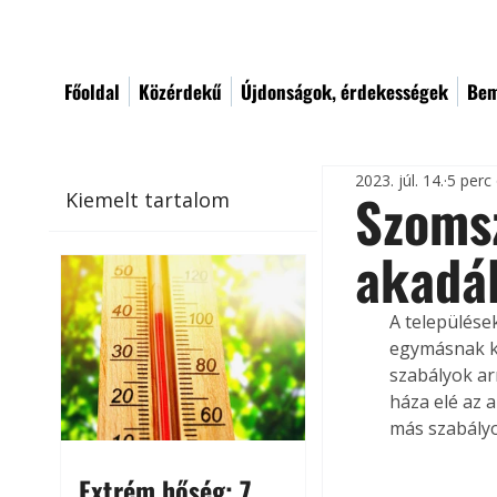
Főoldal
Közérdekű
Újdonságok, érdekességek
Bem
2023. júl. 14.
5 perc
Szomsz
Kiemelt tartalom
akadál
A települése
egymásnak ke
szabályok ar
háza elé az 
más szabály
Extrém hőség: 7