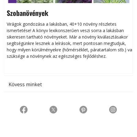
Szobanövények
Virágok gondozása a lakásban, 40+10 növény részletes
ismertetése! A könyv lexikonszerűen veszi sorra a lakásban
s
sikeresen tart­ha­tó növényeket. Már a növény kiválasztásakor
h
segítségünkre lesznek a leírások, mert pontosan megtudjuk,
k
hogy milyen körülményekre (hőmérséklet, páratartalom stb.) van
szüksége a növénynek az egészséges fejlődéshez.
t
Kövess minket