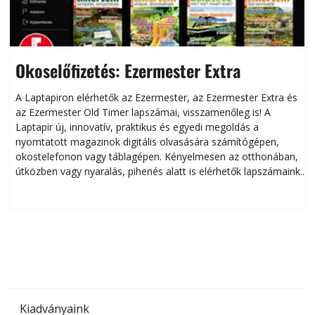
Okoselőfizetés: Ezermester Extra
A Laptapiron elérhetők az Ezermester, az Ezermester Extra és
az Ezermester Old Timer lapszámai, visszamenőleg is! A
Laptapir új, innovatív, praktikus és egyedi megoldás a
L
nyomtatott magazinok digitális olvasására számítógépen,
okostelefonon vagy táblagépen. Kényelmesen az otthonában,
útközben vagy nyaralás, pihenés alatt is elérhetők lapszámaink.
ú
Bárhol, bármikor, akár külföldön élve vagy dolgozva is
B
olvashatók az Ezermester lapszámai. A Laptapir kényelmes
megoldás, mert: – t
Kiadványaink