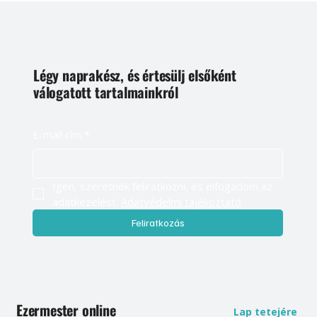
Légy naprakész, és értesülj elsőként
válogatott tartalmainkról
E-mail cím
*
Igen, szeretnék feliratkozni, és elfogadom az 
adatkezelést. 
Adatvédelmi tájékoztató
Feliratkozás
Ezermester online
Lap tetejére