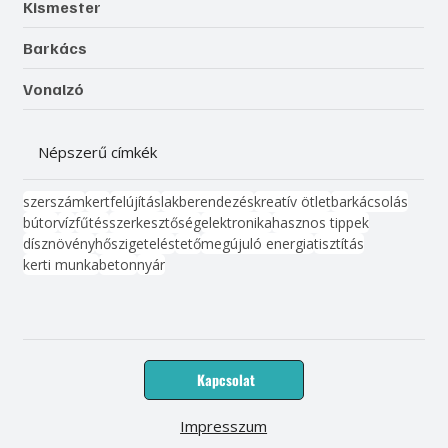
Kismester
Barkács
Vonalzó
Népszerű címkék
szerszám
kert
felújítás
lakberendezés
kreatív ötlet
barkácsolás
bútor
víz
fűtés
szerkesztőség
elektronika
hasznos tippek
dísznövény
hőszigetelés
tető
megújuló energia
tisztítás
kerti munka
beton
nyár
Kapcsolat
Impresszum