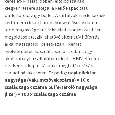
kereslet- kínálat időbeni eltolódásának 
kiegyenlítésére szolgál a kellő kapacitású 
puffertároló vagy bojler. A tartályok rendelkeznek 
kettő, nem ritkán három hőcserélővel, valamint 
több magasságban víz kivételi csonkokkal. Ezen 
megoldások teszik lehetővé alternatív hőforrás 
alkalmazását (pl. pelletkazán). Német 
nyelvterületen használ a szolár szakma egy 
ökölszabályt az általában ideális HMV előállító 
rendszerek kapacitásának meghatározására 
családi házak esetén. Ez pedig: 
napkollektor 
nagysága (vákumcsövek száma) = 10 x 
családtagok száma puffertároló nagysága 
(liter) = 100 x családtagok száma