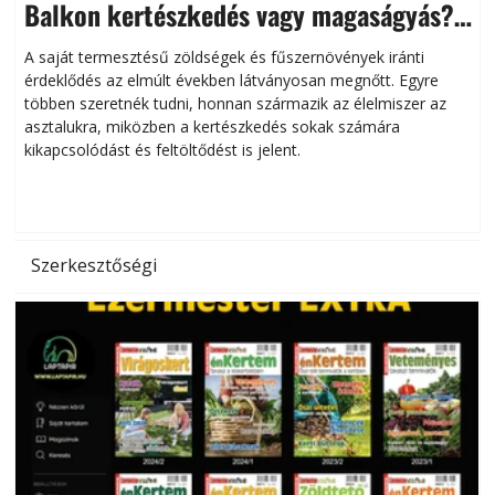
Balkon kertészkedés vagy magaságyás?
Helytakarékos kertészkedés
A saját termesztésű zöldségek és fűszernövények iránti
érdeklődés az elmúlt években látványosan megnőtt. Egyre
többen szeretnék tudni, honnan származik az élelmiszer az
l
asztalukra, miközben a kertészkedés sokak számára
kikapcsolódást és feltöltődést is jelent.
é
d
Szerkesztőségi