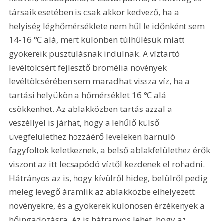
társaik esetében is csak akkor kedvező, ha a 
helyiség léghőmérséklete nem hűl le időnként sem 
14-16 °C alá, mert különben túlhűlésük miatt 
gyökereik pusztulásnak indulnak. A víztartó 
levéltölcsért fejlesztő bromélia növények 
levéltölcsérében sem maradhat vissza víz, ha a 
tartási helyükön a hőmérséklet 16 °C alá 
csökkenhet. Az ablakközben tartás azzal a 
veszéllyel is járhat, hogy a lehűlő külső 
üvegfelülethez hozzáérő leveleken barnuló 
fagyfoltok keletkeznek, a belső ablakfelülethez érők 
viszont az itt lecsapódó víztől kezdenek el rohadni. 
Hátrányos az is, hogy kívülről hideg, belülről pedig 
meleg levegő áramlik az ablakközbe elhelyezett 
növényekre, és a gyökerek különösen érzékenyek a 
hőingadozásra. Az is hátrányos lehet, hogy az 