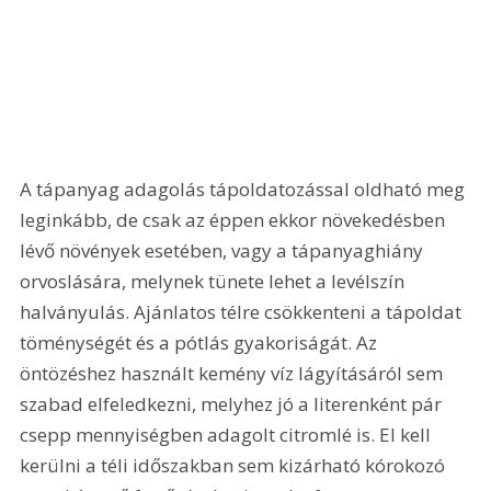
A tápanyag adagolás tápoldatozással oldható meg 
leginkább, de csak az éppen ekkor növekedésben 
lévő növények esetében, vagy a tápanyaghiány 
orvoslására, melynek tünete lehet a levélszín 
halványulás. Ajánlatos télre csökkenteni a tápoldat 
töménységét és a pótlás gyakoriságát. Az 
öntözéshez használt kemény víz lágyításáról sem 
szabad elfeledkezni, melyhez jó a literenként pár 
csepp mennyiségben adagolt citromlé is. El kell 
kerülni a téli időszakban sem kizárható kórokozó 