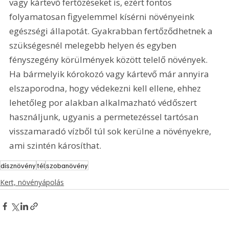
vagy kártevő fertőzéseket is, ezért fontos 
folyamatosan figyelemmel kísérni növényeink 
egészségi állapotát. Gyakrabban fertőződhetnek a 
szükségesnél melegebb helyen és egyben 
fényszegény körülmények között telelő növények. 
Ha bármelyik kórokozó vagy kártevő már annyira 
elszaporodna, hogy védekezni kell ellene, ehhez 
lehetőleg por alakban alkalmazható védőszert 
használjunk, ugyanis a permetezéssel tartósan 
visszamaradó vízből túl sok kerülne a növényekre, 
ami szintén károsíthat. 
dísznövény
tél
szobanövény
Kert, növényápolás