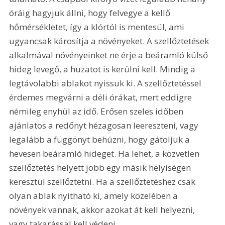
óráig hagyjuk állni, hogy felvegye a kellő 
hőmérsékletet, így a klórtól is mentesül, ami 
ugyancsak károsítja a növényeket. A szellőztetések 
alkalmával növényeinket ne érje a beáramló külső 
hideg levegő, a huzatot is kerülni kell. Mindig a 
legtávolabbi ablakot nyissuk ki. A szellőztetéssel 
érdemes megvárni a déli órákat, mert eddigre 
némileg enyhül az idő. Erősen szeles időben 
ajánlatos a redőnyt hézagosan leereszteni, vagy 
legalább a függönyt behúzni, hogy gátoljuk a 
hevesen beáramló hideget. Ha lehet, a közvetlen 
szellőztetés helyett jobb egy másik helyiségen 
keresztül szellőztetni. Ha a szellőztetéshez csak 
olyan ablak nyitható ki, amely közelében a 
növények vannak, akkor azokat át kell helyezni, 
vagy takarással kell védeni 