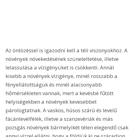
Az öntözéssel is igazodni kell a téli viszonyokhoz. A 
növények növekedésének szüneteltetése, illetve 
lelassulása a vízigényüket is csökkenti. Annál 
kisebb a növények vízigénye, minél rosszabb a 
fényellátottságuk és minél alacsonyabb 
hőmérsékleten vannak, mert a kevésbé fűtött 
helyiségekben a növények kevesebbet 
párologtatnak. A vaskos, húsos szárú és levelű 
fácánlevélfélék, illetve a szanzevériák és más 
pozsgás növények bármelyikét télen elegendő csak 
annyi vízzel ellátni, hogy a földjük ki ne száradjon. 