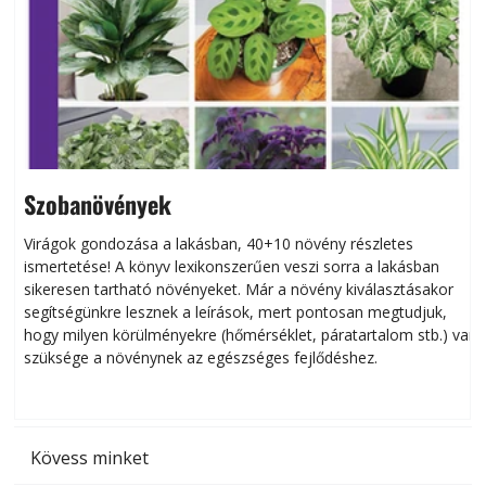
Szobanövények
Virágok gondozása a lakásban, 40+10 növény részletes
ismertetése! A könyv lexikonszerűen veszi sorra a lakásban
s
sikeresen tart­ha­tó növényeket. Már a növény kiválasztásakor
h
segítségünkre lesznek a leírások, mert pontosan megtudjuk,
k
hogy milyen körülményekre (hőmérséklet, páratartalom stb.) van
szüksége a növénynek az egészséges fejlődéshez.
t
Kövess minket