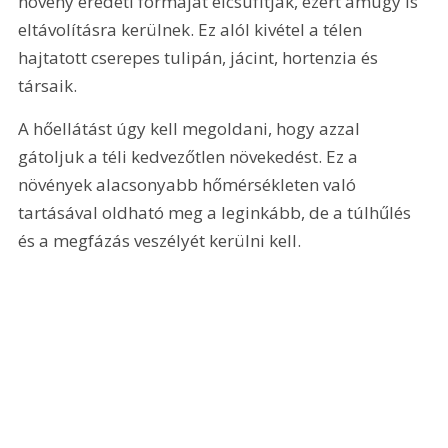
növény eredeti formáját elcsúfítják, ezért amúgy is 
eltávolításra kerülnek. Ez alól kivétel a télen 
hajtatott cserepes tulipán, jácint, hortenzia és 
társaik.
A hőellátást úgy kell megoldani, hogy azzal 
gátoljuk a téli kedvezőtlen növekedést. Ez a 
növények alacsonyabb hőmérsékleten való 
tartásával oldható meg a leginkább, de a túlhűlés 
és a megfázás veszélyét kerülni kell. 