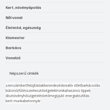
Kert, növényápolás
Női vonal
Életmód, egészség
Kismester
Barkács
Vonalzó
Népszerű címkék
szerszám
kert
felújítás
lakberendezés
kreatív ötlet
barkácsolás
bútor
víz
fűtés
szerkesztőség
elektronika
hasznos tippek
dísznövény
hőszigetelés
tető
megújuló energia
tisztítás
kerti munka
beton
nyár