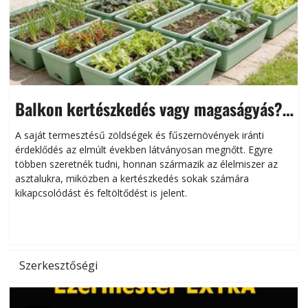
Balkon kertészkedés vagy magaságyás?
Helytakarékos kertészkedés
A saját termesztésű zöldségek és fűszernövények iránti
érdeklődés az elmúlt években látványosan megnőtt. Egyre
többen szeretnék tudni, honnan származik az élelmiszer az
l
asztalukra, miközben a kertészkedés sokak számára
kikapcsolódást és feltöltődést is jelent.
é
d
Szerkesztőségi