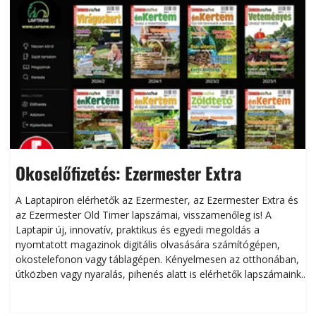
Okoselőfizetés: Ezermester Extra
A Laptapiron elérhetők az Ezermester, az Ezermester Extra és
az Ezermester Old Timer lapszámai, visszamenőleg is! A
Laptapir új, innovatív, praktikus és egyedi megoldás a
L
nyomtatott magazinok digitális olvasására számítógépen,
okostelefonon vagy táblagépen. Kényelmesen az otthonában,
útközben vagy nyaralás, pihenés alatt is elérhetők lapszámaink.
ú
Bárhol, bármikor, akár külföldön élve vagy dolgozva is
B
olvashatók az Ezermester lapszámai. A Laptapir kényelmes