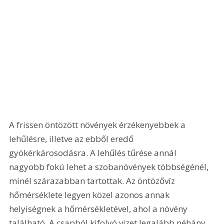
A frissen öntözött növények érzékenyebbek a 
lehűlésre, illetve az ebből eredő 
gyökérkárosodásra. A lehűlés tűrése annál 
nagyobb fokú lehet a szobanövények többségénél, 
minél szárazabban tartottak. Az öntözővíz 
hőmérséklete legyen közel azonos annak 
helyiségnek a hőmérsékletével, ahol a növény 
található. A csapból kifolyó vizet legalább néhány 