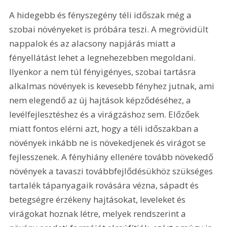
A hidegebb és fényszegény téli időszak még a 
szobai növényeket is próbára teszi. A megrövidült 
nappalok és az alacsony napjárás miatt a 
fényellátást lehet a legnehezebben megoldani. 
Ilyenkor a nem túl fényigényes, szobai tartásra 
alkalmas növények is kevesebb fényhez jutnak, ami 
nem elegendő az új hajtások képződéséhez, a 
levélfejlesztéshez és a virágzáshoz sem. Előzőek 
miatt fontos elérni azt, hogy a téli időszakban a 
növények inkább ne is növekedjenek és virágot se 
fejlesszenek. A fényhiány ellenére tovább növekedő 
növények a tavaszi továbbfejlődésükhöz szükséges 
tartalék tápanyagaik rovására vézna, sápadt és 
betegségre érzékeny hajtásokat, leveleket és 
virágokat hoznak létre, melyek rendszerint a 