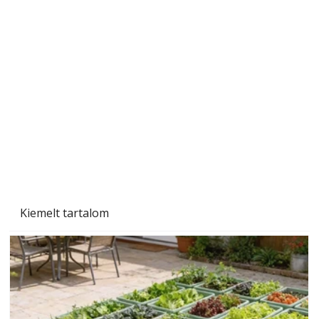
Szárazság a kertben – az aszály hatása a
növényekre és a védekezés lehetőségei
Kiemelt tartalom