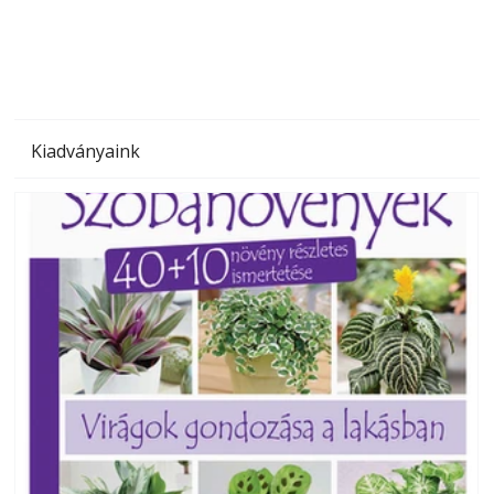
megoldás, mert: – t
Kiadványaink