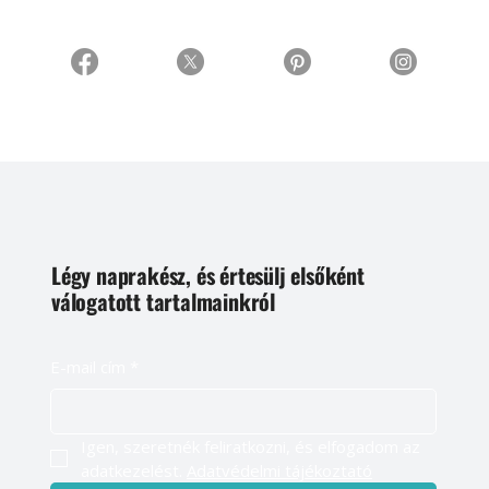
Légy naprakész, és értesülj elsőként
válogatott tartalmainkról
E-mail cím
*
Igen, szeretnék feliratkozni, és elfogadom az 
adatkezelést. 
Adatvédelmi tájékoztató