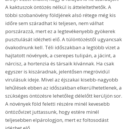
A kaktuszok öntözés nélkül is átteleltethetők. A 
többi szobanövény földjének alsó rétege még kis 
időre sem száradhat ki teljesen, nem válhat 
porszárazzá, mert ez a legtevékenyebb gyökerek 
pusztulását idézheti elő. A túlöntözéstől ugyancsak 
óvakodnunk kell. Téli időszakban a legtöbb vizet a 
hajtatott növények, a cserepes tulipán, a jácint, a 
nárcisz, a hortenzia és társaik kívánnak. Ha csak 
egyszer is kiszáradnak, jelentősen megrövidül 
virulásuk ideje. Mivel az éjszakai kisebb-nagyobb 
lehűlések ebben az időszakban elkerülhetetlenek, a 
szükséges öntözésre lehetőleg délelőtt kerüljön sor. 
A növények föld feletti részére minél kevesebb 
öntözővizet juttassunk, hogy estére minél 
teljesebben elpárologjon, mert ez foltosodást 
idézhet elő. 