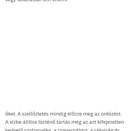
őket. A szellőztetés mindig előzze meg az öntözést. 
A vízbe állítva történő tartás még az azt kifejezetten 
kedvelő szobapalka, a csavarpálma, a rákvirág és 