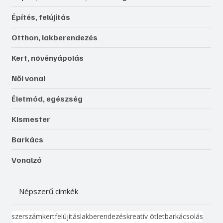
Építés, felújítás
Otthon, lakberendezés
Kert, növényápolás
Női vonal
Életmód, egészség
Kismester
Barkács
Vonalzó
Népszerű címkék
szerszám
kert
felújítás
lakberendezés
kreatív ötlet
barkácsolás