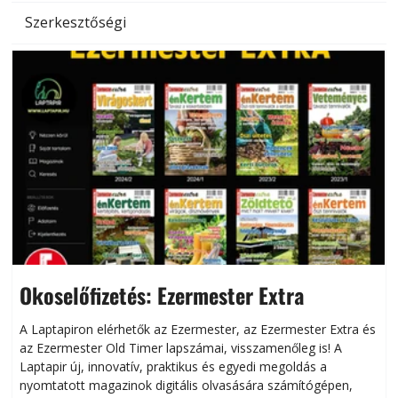
Szerkesztőségi
Okoselőfizetés: Ezermester Extra
A Laptapiron elérhetők az Ezermester, az Ezermester Extra és
az Ezermester Old Timer lapszámai, visszamenőleg is! A
Laptapir új, innovatív, praktikus és egyedi megoldás a
L
nyomtatott magazinok digitális olvasására számítógépen,