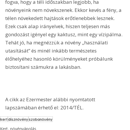
fogva, hogy a téli időszakban legjobb, ha 
növényeink nem növekszenek. Ekkor kevés a fény, a 
télen növekedett hajtások erőtlenebbek lesznek. 
Ezek csak alap irányelvek, hiszen teljesen más 
gondozást igényel egy kaktusz, mint egy vízipálma. 
Tehát jó, ha megnézzük a növény „használati 
utasítását” és minél inkább természetes 
élőhelyéhez hasonló körülményeket próbálunk 
biztosítani számukra a lakásban.
A cikk az Ezermester alábbi nyomtatott 
lapszámában érhető el: 2014/TÉL.
kert
dísznövény
szobanövény
Kert, növényápolás