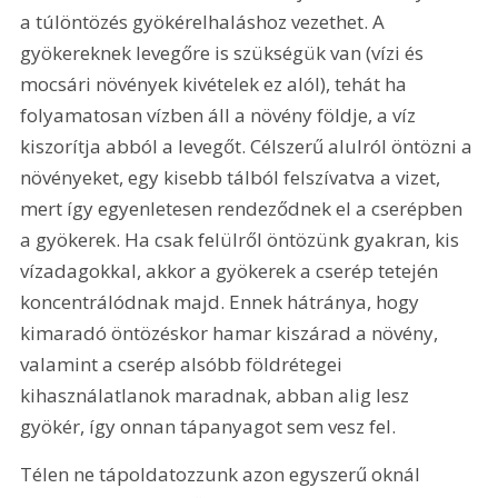
a túlöntözés gyökérelhaláshoz vezethet. A 
gyökereknek levegőre is szükségük van (vízi és 
mocsári növények kivételek ez alól), tehát ha 
folyamatosan vízben áll a növény földje, a víz 
kiszorítja abból a levegőt. Célszerű alulról öntözni a 
növényeket, egy kisebb tálból felszívatva a vizet, 
mert így egyenletesen rendeződnek el a cserépben 
a gyökerek. Ha csak felülről öntözünk gyakran, kis 
vízadagokkal, akkor a gyökerek a cserép tetején 
koncentrálódnak majd. Ennek hátránya, hogy 
kimaradó öntözéskor hamar kiszárad a növény, 
valamint a cserép alsóbb földrétegei 
kihasználatlanok maradnak, abban alig lesz 
gyökér, így onnan tápanyagot sem vesz fel.
Télen ne tápoldatozzunk azon egyszerű oknál 