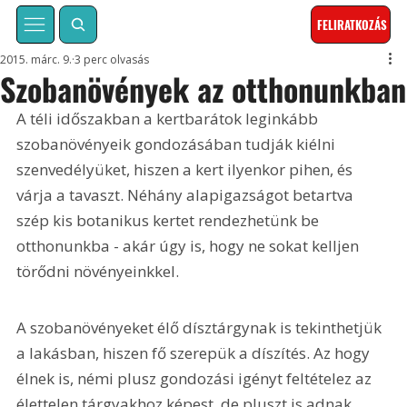
FELIRATKOZÁS
2015. márc. 9.
3 perc olvasás
Szobanövények az otthonunkban
A téli időszakban a kertbarátok leginkább 
szobanövényeik gondozásában tudják kiélni 
szenvedélyüket, hiszen a kert ilyenkor pihen, és 
várja a tavaszt. Néhány alapigazságot betartva 
szép kis botanikus kertet rendezhetünk be 
otthonunkba - akár úgy is, hogy ne sokat kelljen 
törődni növényeinkkel.
A szobanövényeket élő dísztárgynak is tekinthetjük 
a lakásban, hiszen fő szerepük a díszítés. Az hogy 
élnek is, némi plusz gondozási igényt feltételez az 
élettelen tárgyakhoz képest, de pluszt is adnak 