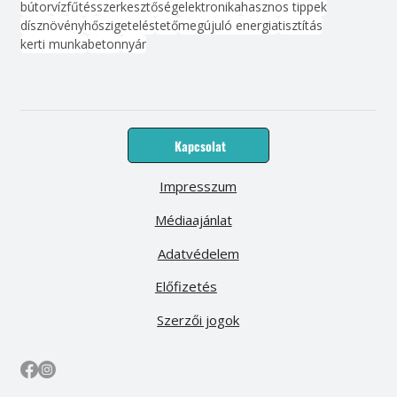
bútor
víz
fűtés
szerkesztőség
elektronika
hasznos tippek
dísznövény
hőszigetelés
tető
megújuló energia
tisztítás
kerti munka
beton
nyár
Kapcsolat
Impresszum
Médiaajánlat
Adatvédelem
Előfizetés
Szerzői jogok