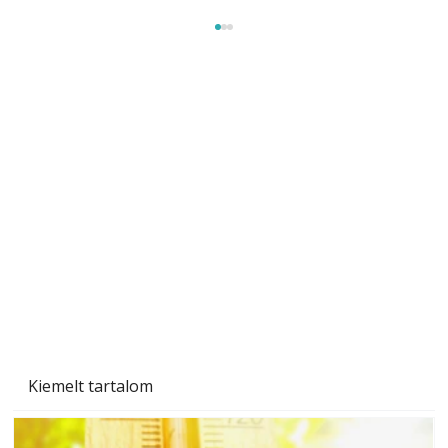
Beton járdalap készítése és lerakása – gyári
és saját készítésű megoldások
Kiemelt tartalom