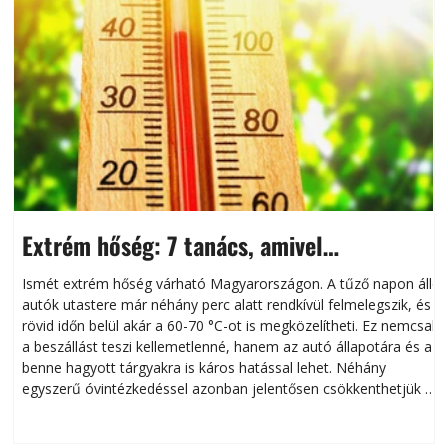
Extrém hőség: 7 tanács, amivel
megóvhatjuk autónkat a nyári károktól
Ismét extrém hőség várható Magyarországon. A tűző napon álló
autók utastere már néhány perc alatt rendkívül felmelegszik, és
rövid időn belül akár a 60-70 °C-ot is megközelítheti. Ez nemcsak
n
a beszállást teszi kellemetlenné, hanem az autó állapotára és a
benne hagyott tárgyakra is káros hatással lehet. Néhány
egyszerű óvintézkedéssel azonban jelentősen csökkenthetjük a
hőség káros hatásait.
l