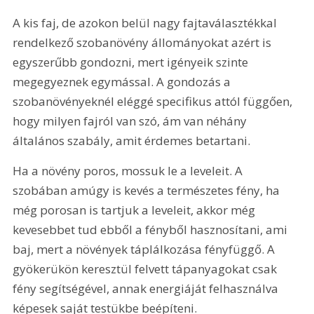
A kis faj, de azokon belül nagy fajtaválasztékkal 
rendelkező szobanövény állományokat azért is 
egyszerűbb gondozni, mert igényeik szinte 
megegyeznek egymással. A gondozás a 
szobanövényeknél eléggé specifikus attól függően, 
hogy milyen fajról van szó, ám van néhány 
általános szabály, amit érdemes betartani.
Ha a növény poros, mossuk le a leveleit. A 
szobában amúgy is kevés a természetes fény, ha 
még porosan is tartjuk a leveleit, akkor még 
kevesebbet tud ebből a fényből hasznosítani, ami 
baj, mert a növények táplálkozása fényfüggő. A 
gyökerükön keresztül felvett tápanyagokat csak 
fény segítségével, annak energiáját felhasználva 
képesek saját testükbe beépíteni.