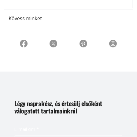
t
Kövess minket
Légy naprakész, és értesülj elsőként
válogatott tartalmainkról
E-mail cím
*