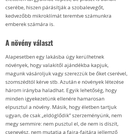
cserébe, hiszen párásítják a szobalevegőt, 
kedvezőbb mikroklímát teremtve számunkra 
emberek számára is. 
A növény választ
Alapesetben egy lakásba úgy kerülhetnek 
növények, hogy valakitől ajándékba kapjuk, 
magunk vásároljuk vagy szerezzük be őket cserével, 
szomszédtól kérve stb. Azután e növények létezése 
három irányba haladhat. Egyik lehetőség, hogy 
minden igyekezetünk ellenére hamarosan 
elpusztul a növény. Másik, hogy életben tartjuk 
ugyan, de csak „eldöglődik” szerzeményünk, nem 
megy semmire: nem pusztul el, de nem is díszít, 
csenevész, nem mutatja a fajra-fajtára jellemző 