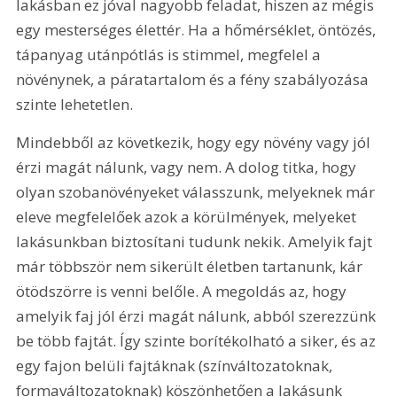
lakásban ez jóval nagyobb feladat, hiszen az mégis 
egy mesterséges élettér. Ha a hőmérséklet, öntözés, 
tápanyag utánpótlás is stimmel, megfelel a 
növénynek, a páratartalom és a fény szabályozása 
szinte lehetetlen.
Mindebből az következik, hogy egy növény vagy jól 
érzi magát nálunk, vagy nem. A dolog titka, hogy 
olyan szobanövényeket válasszunk, melyeknek már 
eleve megfelelőek azok a körülmények, melyeket 
lakásunkban biztosítani tudunk nekik. Amelyik fajt 
már többször nem sikerült életben tartanunk, kár 
ötödszörre is venni belőle. A megoldás az, hogy 
amelyik faj jól érzi magát nálunk, abból szerezzünk 
be több fajtát. Így szinte borítékolható a siker, és az 
egy fajon belüli fajtáknak (színváltozatoknak, 
formaváltozatoknak) köszönhetően a lakásunk 