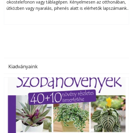
okostelefonon vagy táblagépen. Kényelmesen az otthonában,
útközben vagy nyaralás, pihenés alatt is elérhetők lapszámaink.
ú
Bárhol, bármikor, akár külföldön élve vagy dolgozva is
B
olvashatók az Ezermester lapszámai. A Laptapir kényelmes
megoldás, mert: – t
Kiadványaink