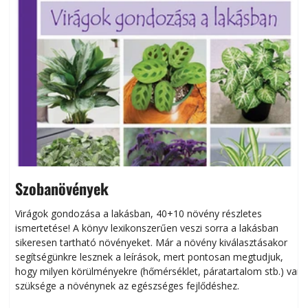
Szobanövények
Virágok gondozása a lakásban, 40+10 növény részletes
ismertetése! A könyv lexikonszerűen veszi sorra a lakásban
s
sikeresen tart­ha­tó növényeket. Már a növény kiválasztásakor
h
segítségünkre lesznek a leírások, mert pontosan megtudjuk,
k
hogy milyen körülményekre (hőmérséklet, páratartalom stb.) van
szüksége a növénynek az egészséges fejlődéshez.