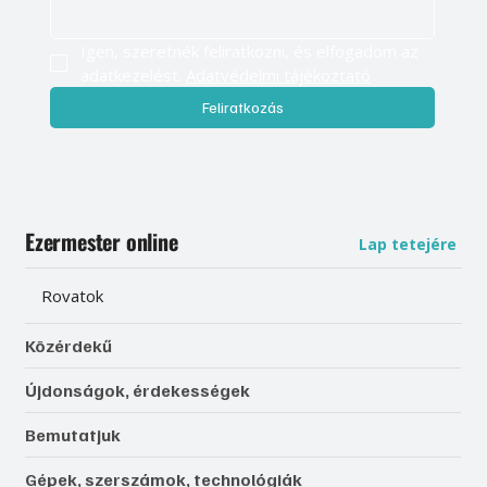
Igen, szeretnék feliratkozni, és elfogadom az 
adatkezelést. 
Adatvédelmi tájékoztató
Feliratkozás
Ezermester online
Lap tetejére
Rovatok
Közérdekű
Újdonságok, érdekességek
Bemutatjuk
Gépek, szerszámok, technológiák