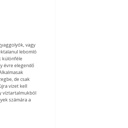
gyaggolyók, vagy 
ktalanul lebomló 
 különféle 
y évre elegendő 
Alkalmasak 
zegbe, de csak 
ra vizet kell 
y víztartalmukból 
nyek számára a 