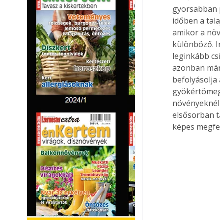
gyorsabban p
időben a tala
amikor a növ
különböző. I
leginkább cs
azonban már 
befolyásolja
gyökértömegge
növényeknél 
elsősorban t
képes megfele