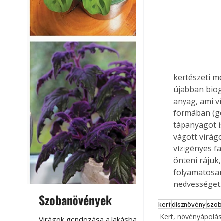
kertészeti m
újabban biog
anyag, ami v
formában (go
tápanyagot i
vágott virág
vízigényes fa
önteni rájuk
folyamatosan
nedvességet
Szobanövények
Virágoskert: k
kert
dísznövény
szo
teraszon, laká
Kert, növényápolá
Virágok gondozása a lakásban,