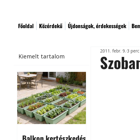
Főoldal
Közérdekű
Újdonságok, érdekességek
Bem
2011. febr. 9.
3 perc
Szoba
Kiemelt tartalom
Balkon kertészkedés