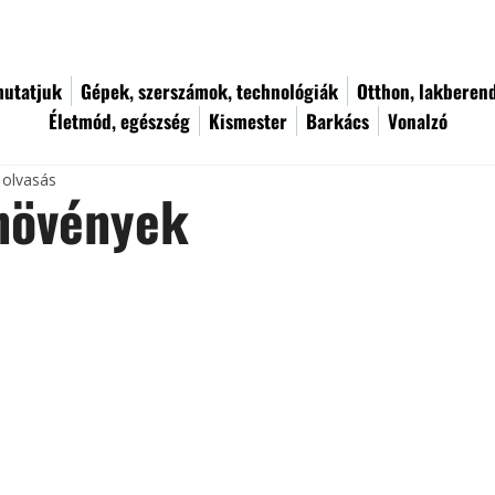
utatjuk
Gépek, szerszámok, technológiák
Otthon, lakberen
Életmód, egészség
Kismester
Barkács
Vonalzó
 olvasás
növények