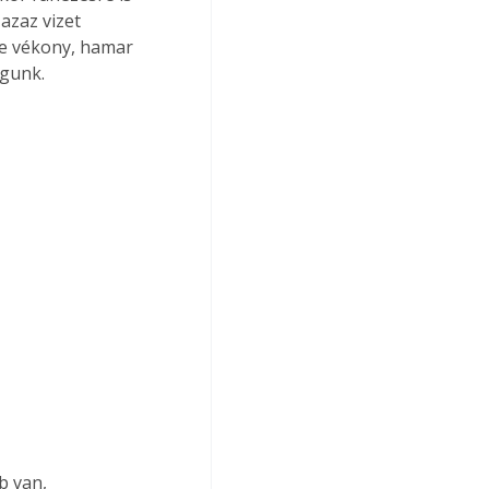
azaz vizet 
le vékony, hamar 
lgunk.