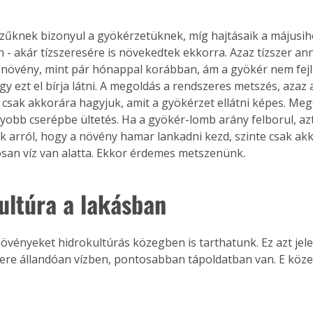
. A
megoldás,
zűknek bizonyul a gyökérzetüknek, míg hajtásaik a májusiho
 - akár tízszeresére is növekedtek ekkorra. Azaz tízszer anny
 növény, mint pár hónappal korábban, ám a gyökér nem fejl
y ezt el bírja látni. A megoldás a rendszeres metszés, azaz
csak akkorára hagyjuk, amit a gyökérzet ellátni képes. Meg
yobb cserépbe ültetés. Ha a gyökér-lomb arány felborul, az
k arról, hogy a növény hamar lankadni kezd, szinte csak akko
san víz van alatta. Ekkor érdemes metszenünk.
ultúra a lakásban
re állandóan vízben, pontosabban tápoldatban van. E köze