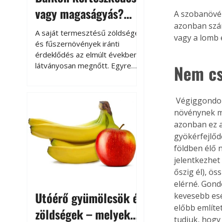
vagy magaságyás?
A szobanövény
azonban szám
Helytakarékos
A saját termesztésű zöldségek
vagy a lomb 
kertészkedés
és fűszernövények iránti
érdeklődés az elmúlt években
látványosan megnőtt. Egyre
Nem cs
többen szeretnék tudni, honnan
származik az élelmiszer az
asztalukra, miközben a
 Végiggondolva pár dolgot magunk is logikusan kikövetkeztethetjük, hogy egy 
kertészkedés sokak számára
növénynek mi
kikapcsolódást és feltöltődést
azonban ez a
is jelent.
gyökérfejlőd
földben élő 
jelentkezhet
őszig él), ö
elérné. Gond
Utóérő gyümölcsök és
kevesebb esé
előbb említe
zöldségek – melyek
tudjuk, hogy