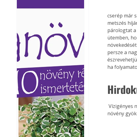
Ezermester lapszámai. A
Ezermester lapszámai
Laptapir kényelmes megoldás,
Laptapir kényelmes 
cserép már s
mert: – t
mert: – t
metszés híján
párologtat a
ütemben, hog
növekedését 
persze a nag
észrevehetjü
ha folyamato
Hirdok
 Vízigényes növényeket hidrokultúrás közegben is tarthatunk. Ez azt jelenti, hogy a 
növény gyöke