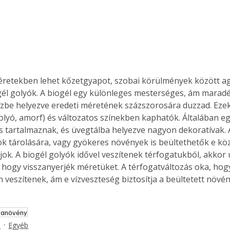
éretekben lehet kőzetgyapot, szobai körülmények között a
él golyók. A biogél egy különleges mesterséges, ám maradé
ízbe helyezve eredeti méretének százszorosára duzzad. Ezek
lyó, amorf) és változatos színekben kaphatók. Általában eg
s tartalmaznak, és üvegtálba helyezve nagyon dekoratívak. 
ok tárolására, vagy gyökeres növények is beültethetők e kö
jok. A biogél golyók idővel veszítenek térfogatukból, akkor új
, hogy visszanyerjék méretüket. A térfogatváltozás oka, hog
 veszítenek, ám e vízveszteség biztosítja a beültetett növé
.
ertben,
Gyógyító növények: a
banövény
sban
természet kincsei az
s
Egyéb