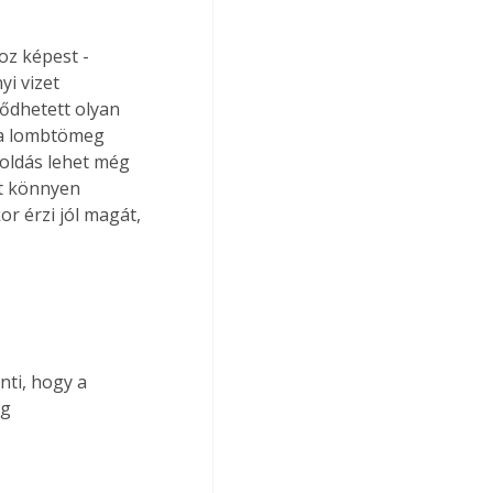
z képest - 
i vizet 
ődhetett olyan 
 a lombtömeg 
oldás lehet még 
t könnyen 
r érzi jól magát, 
g 