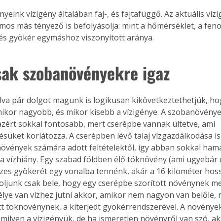
eink vízigény általában faj-, és fajtafüggő. Az aktuális víz
os más tényező is befolyásolja: mint a hőmérséklet, a fenol
és gyökér egymáshoz viszonyított aránya.
ak szobanövényekre igaz
kor nagyobb, és mikor kisebb a vízigénye. A szobanövénye
zért sokkal fontosabb, mert cserépbe vannak ültetve, ami 
ésüket korlátozza. A cserépben lévő talaj vízgazdálkodása is
növények számára adott feltételektől, így abban sokkal ham
 a vízhiány. Egy szabad földben élő töknövény (ami ugyebár 
sszes gyökerét egy vonalba tennénk, akár a 16 kilométer hos
oljunk csak bele, hogy egy cserépbe szorított növénynek me
lye van vízhez jutni akkor, amikor nem nagyon van belőle, 
tt töknövénynek, a kiterjedt gyökérrendszerével. A növények
 milyen a vízigényük, de ha ismeretlen növényről van szó, ak