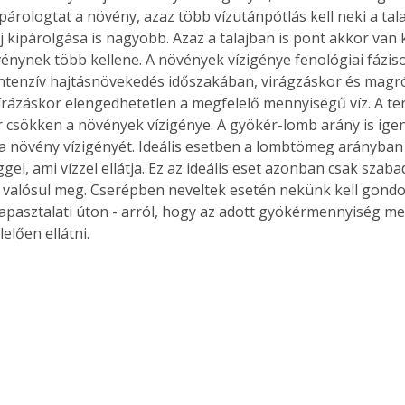
árologtat a növény, azaz több vízutánpótlás kell neki a tal
j kipárolgása is nagyobb. Azaz a talajban is pont akkor van 
énynek több kellene. A növények vízigénye fenológiai fáziso
ntenzív hajtásnövekedés időszakában, virágzáskor és magró
írázáskor elengedhetetlen a megfelelő mennyiségű víz. A t
csökken a növények vízigénye. A gyökér-lomb arány is igen
 a növény vízigényét. Ideális esetben a lombtömeg arányban 
l, ami vízzel ellátja. Ez az ideális eset azonban csak szaba
valósul meg. Cserépben neveltek esetén nekünk kell gondo
apasztalati úton - arról, hogy az adott gyökérmennyiség me
lően ellátni. 