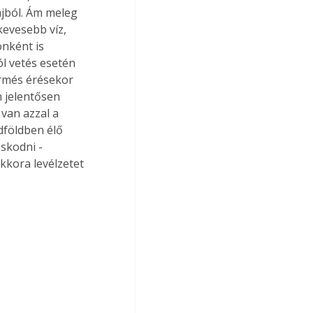
ajból. Ám meleg 
kevesebb víz, 
nként is 
l vetés esetén 
ermés érésekor 
 jelentősen 
van azzal a 
dföldben élő 
skodni - 
kkora levélzetet 