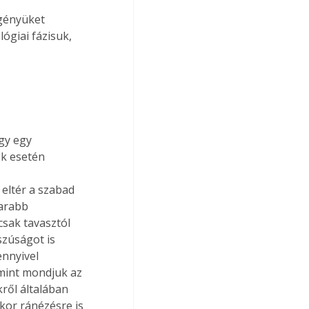
igényüket 
ógiai fázisuk, 
k esetén 
 eltér a szabad 
arabb 
csak tavasztól 
szúságot is 
nnyivel 
mint mondjuk az 
ről általában 
kor ránézésre is 