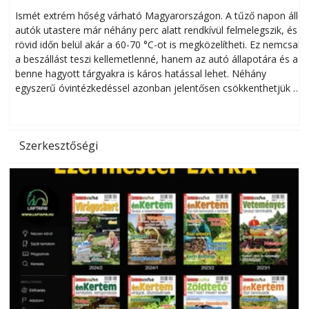
megóvhatjuk autónkat a nyári károktól
Ismét extrém hőség várható Magyarországon. A tűző napon álló
autók utastere már néhány perc alatt rendkívül felmelegszik, és
rövid időn belül akár a 60-70 °C-ot is megközelítheti. Ez nemcsak
n
a beszállást teszi kellemetlenné, hanem az autó állapotára és a
benne hagyott tárgyakra is káros hatással lehet. Néhány
egyszerű óvintézkedéssel azonban jelentősen csökkenthetjük a
hőség káros hatásait.
l
Szerkesztőségi