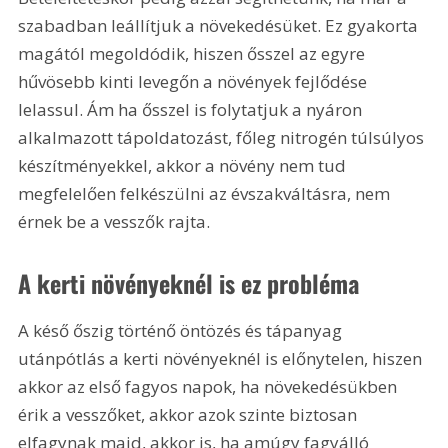
szabadban leállítjuk a növekedésüket. Ez gyakorta 
magától megoldódik, hiszen ősszel az egyre 
hűvösebb kinti levegőn a növények fejlődése 
lelassul. Ám ha ősszel is folytatjuk a nyáron 
alkalmazott tápoldatozást, főleg nitrogén túlsúlyos 
készítményekkel, akkor a növény nem tud 
megfelelően felkészülni az évszakváltásra, nem 
érnek be a vesszők rajta.
A kerti növényeknél is ez probléma
A késő őszig történő öntözés és tápanyag 
utánpótlás a kerti növényeknél is előnytelen, hiszen 
akkor az első fagyos napok, ha növekedésükben 
érik a vesszőket, akkor azok szinte biztosan 
elfagynak majd, akkor is, ha amúgy fagyálló 