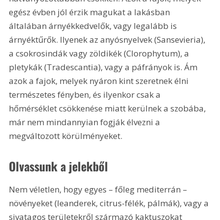
egész évben jól érzik magukat a lakásban 
általában árnyékkedvelők, vagy legalább is 
árnyéktűrők. Ilyenek az anyósnyelvek (Sansevieria), 
a csokrosindák vagy zöldikék (Clorophytum), a 
pletykák (Tradescantia), vagy a páfrányok is. Ám 
azok a fajok, melyek nyáron kint szeretnek élni 
természetes fényben, és ilyenkor csak a 
hőmérséklet csökkenése miatt kerülnek a szobába, 
már nem mindannyian fogják élvezni a 
megváltozott körülményeket.
Olvassunk a jelekből
Nem véletlen, hogy egyes – főleg mediterrán – 
növényeket (leanderek, citrus-félék, pálmák), vagy a 
sivatagos területekről származó kaktuszokat 