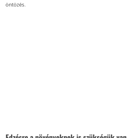
öntözés.
Edzésre a növényeknek is szükségük van