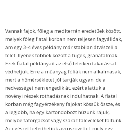
Vannak fajok, főleg a mediterrán eredetűek között, 
melyek főleg fiatal korban nem teljesen fagyállóak, 
ám egy 3-4 éves példány már stabilan átvészeli a 
telet. Ilyenek többek között a fügék, gránátalmák. 
Ezek fiatal példányait az első teleiken takarással 
védhetjük. Erre a műanyag fóliák nem alkalmasak, 
mert a hőmérsékletet jól tartják ugyan, de a 
nedvességet nem engedik át, ezért alattuk a 
növényi részek rothadásnak indulhatnak. A fiatal 
korban még fagyérzékeny fajokat kössük össze, és 
a legjobb, ha egy kartondobozt húzunk rájuk, 
melybe faforgácsot vagy száraz faleveleket töltünk. 
Az egészet befedhetjük agroszövettel, mely egy 