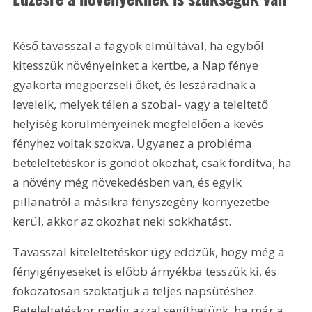
Késő tavasszal a fagyok elmúltával, ha egyből 
kitesszük növényeinket a kertbe, a Nap fénye 
gyakorta megperzseli őket, és leszáradnak a 
leveleik, melyek télen a szobai- vagy a teleltető 
helyiség körülményeinek megfelelően a kevés 
fényhez voltak szokva. Ugyanez a probléma 
beteleltetéskor is gondot okozhat, csak fordítva; ha 
a növény még növekedésben van, és egyik 
pillanatról a másikra fényszegény környezetbe 
kerül, akkor az okozhat neki sokkhatást.
Tavasszal kiteleltetéskor úgy eddzük, hogy még a 
fényigényeseket is előbb árnyékba tesszük ki, és 
fokozatosan szoktatjuk a teljes napsütéshez. 
Beteleltetéskor pedig azzal segíthetünk, ha már a 