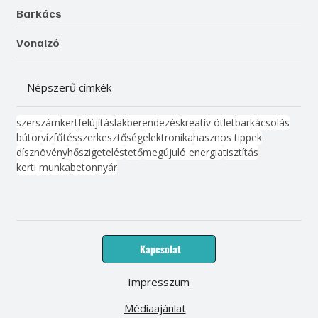
Barkács
Vonalzó
Népszerű címkék
szerszám
kert
felújítás
lakberendezés
kreatív ötlet
barkácsolás
bútor
víz
fűtés
szerkesztőség
elektronika
hasznos tippek
dísznövény
hőszigetelés
tető
megújuló energia
tisztítás
kerti munka
beton
nyár
Kapcsolat
Impresszum
Médiaajánlat