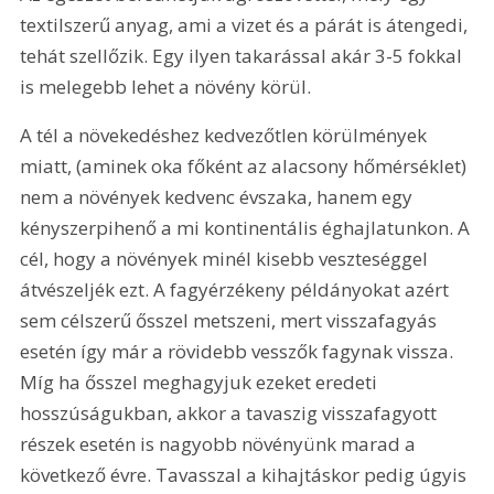
textilszerű anyag, ami a vizet és a párát is átengedi, 
tehát szellőzik. Egy ilyen takarással akár 3-5 fokkal 
is melegebb lehet a növény körül.
A tél a növekedéshez kedvezőtlen körülmények 
miatt, (aminek oka főként az alacsony hőmérséklet) 
nem a növények kedvenc évszaka, hanem egy 
kényszerpihenő a mi kontinentális éghajlatunkon. A 
cél, hogy a növények minél kisebb veszteséggel 
átvészeljék ezt. A fagyérzékeny példányokat azért 
sem célszerű ősszel metszeni, mert visszafagyás 
esetén így már a rövidebb vesszők fagynak vissza. 
Míg ha ősszel meghagyjuk ezeket eredeti 
hosszúságukban, akkor a tavaszig visszafagyott 
részek esetén is nagyobb növényünk marad a 
következő évre. Tavasszal a kihajtáskor pedig úgyis 