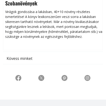
Szobanövények
Virágok gondozása a lakásban, 40+10 növény részletes
ismertetése! A könyv lexikonszerűen veszi sorra a lakásban
s
sikeresen tart­ha­tó növényeket. Már a növény kiválasztásakor
h
segítségünkre lesznek a leírások, mert pontosan megtudjuk,
k
hogy milyen körülményekre (hőmérséklet, páratartalom stb.) van
szüksége a növénynek az egészséges fejlődéshez.
t
Kövess minket