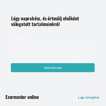
Légy naprakész, és értesülj elsőként
válogatott tartalmainkról
E-mail cím
*
Igen, szeretnék feliratkozni, és elfogadom az 
adatkezelést. 
Adatvédelmi tájékoztató
Feliratkozás
Ezermester online
Lap tetejére