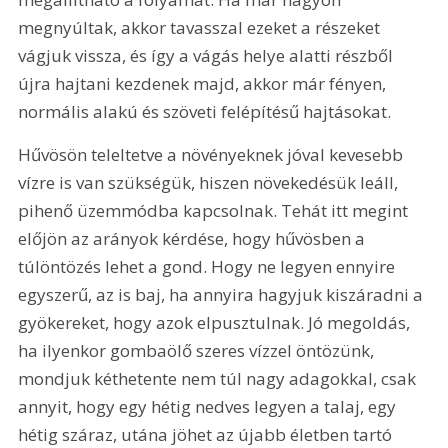
megnyúltak, akkor tavasszal ezeket a részeket 
vágjuk vissza, és így a vágás helye alatti részből 
újra hajtani kezdenek majd, akkor már fényen, 
normális alakú és szöveti felépítésű hajtásokat. 
Hűvösön teleltetve a növényeknek jóval kevesebb 
vízre is van szükségük, hiszen növekedésük leáll, 
pihenő üzemmódba kapcsolnak. Tehát itt megint 
előjön az arányok kérdése, hogy hűvösben a 
túlöntözés lehet a gond. Hogy ne legyen ennyire 
egyszerű, az is baj, ha annyira hagyjuk kiszáradni a 
gyökereket, hogy azok elpusztulnak. Jó megoldás, 
ha ilyenkor gombaölő szeres vízzel öntözünk, 
mondjuk kéthetente nem túl nagy adagokkal, csak 
annyit, hogy egy hétig nedves legyen a talaj, egy 
hétig száraz, utána jöhet az újabb életben tartó 