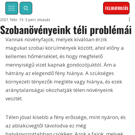
FELIRATKOZÁS
2021. febr. 15.
3 perc olvasás
Szobanövényeink téli problémái
Vannak növényfajok, melyek kiválóan érzik 
magukat szobai körülmények között, ahol előny a 
kellemes hőmérséklet, és hogy megfelelő 
mennyiségű vizet kapnak gondozójuktól. Ám a 
hátrány az elegendő fény hiánya. A szükséges 
környezeti tényezők megléte vagy hiánya, és ezek 
aránytalanságai okozhatják télen növényeink 
vesztét.
Télen jóval kisebb a fény erőssége, mint nyáron, és 
az ablaküvegtől távolodva ez még 
hatványozottabban csökken. Azok a fajok, melyek 