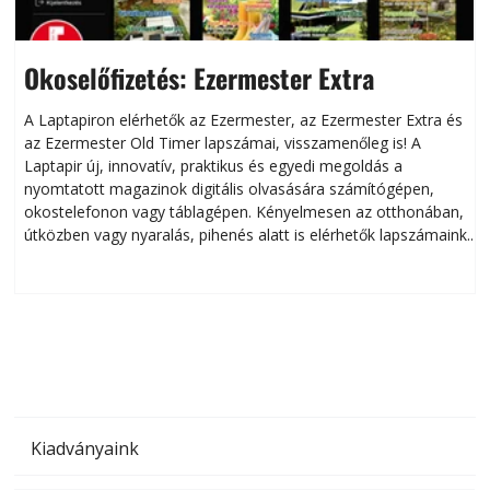
Okoselőfizetés: Ezermester Extra
A Laptapiron elérhetők az Ezermester, az Ezermester Extra és
az Ezermester Old Timer lapszámai, visszamenőleg is! A
Laptapir új, innovatív, praktikus és egyedi megoldás a
L
nyomtatott magazinok digitális olvasására számítógépen,
okostelefonon vagy táblagépen. Kényelmesen az otthonában,
útközben vagy nyaralás, pihenés alatt is elérhetők lapszámaink.
ú
Bárhol, bármikor, akár külföldön élve vagy dolgozva is
B
olvashatók az Ezermester lapszámai. A Laptapir kényelmes
megoldás, mert: – t
Kiadványaink