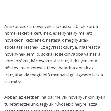
Amikor ezek a növények a lakásba, 20 fok körüli 
hőmérsékletre kerülnek, és fényhiány mellett 
növekedni kezdenek, hajtásaik megnyúltak, 
etioláltak lesznek. Ez egyrészt csúnya, másrészt a 
növénynek sem jó, sokkal fogékonyabbá válnak a 
kórokozókra, kártevőkre. Azért nyúlik ilyenkor a 
növény, mert keresi a fényt, haladna annak az 
irányába, de megfelelő mennyiségű úgysem lesz a 
számára.
Abban az esetben, ha bármelyik növényünkön ilyen 
tünetet észlelünk, tegyük hűvösebb helyre, azzal 
megállítható a folyamat. Ha már nagyon 