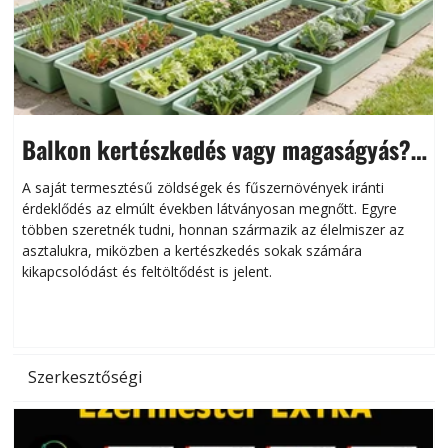
Balkon kertészkedés vagy magaságyás?
Helytakarékos kertészkedés
A saját termesztésű zöldségek és fűszernövények iránti
érdeklődés az elmúlt években látványosan megnőtt. Egyre
többen szeretnék tudni, honnan származik az élelmiszer az
l
asztalukra, miközben a kertészkedés sokak számára
kikapcsolódást és feltöltődést is jelent.
é
d
Szerkesztőségi