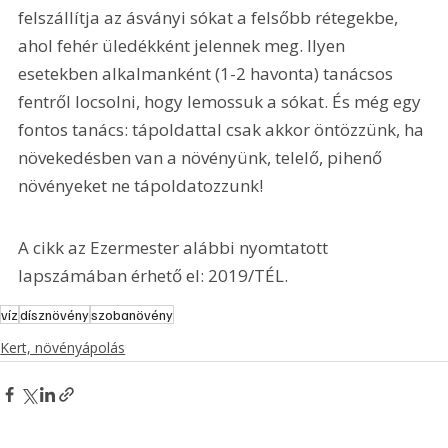
felszállítja az ásványi sókat a felsőbb rétegekbe, 
ahol fehér üledékként jelennek meg. Ilyen 
esetekben alkalmanként (1-2 havonta) tanácsos 
fentről locsolni, hogy lemossuk a sókat. És még egy 
fontos tanács: tápoldattal csak akkor öntözzünk, ha 
növekedésben van a növényünk, telelő, pihenő 
növényeket ne tápoldatozzunk!
A cikk az Ezermester alábbi nyomtatott 
lapszámában érhető el: 2019/TÉL.
víz
dísznövény
szobanövény
Kert, növényápolás