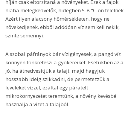
híján csak eltorzítaná a növényeket. Ezek a fajok 
hiába melegkedvelők, hidegben 5-8 °C-on telelnek. 
Azért ilyen alacsony hőmérsékleten, hogy ne 
növekedjenek, ebből adódóan víz sem kell nekik, 
szinte semennyi.
A szobai páfrányok bár vízigényesek, a pangó víz 
könnyen tönkreteszi a gyökereiket. Esetükben az a 
jó, ha átnedvesítjük a talajt, majd hagyjuk 
hosszabb ideig szikkadni, de permetezzük a 
leveleket vízzel, ezáltal egy páratelt 
mikrokörnyezetet teremtünk, a növény kevésbé 
használja a vizet a talajból.