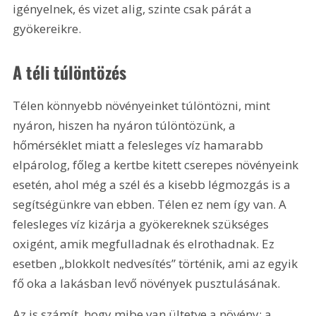
igényelnek, és vizet alig, szinte csak párát a 
gyökereikre.
A téli túlöntözés
Télen könnyebb növényeinket túlöntözni, mint 
nyáron, hiszen ha nyáron túlöntözünk, a 
hőmérséklet miatt a felesleges víz hamarabb 
elpárolog, főleg a kertbe kitett cserepes növényeink 
esetén, ahol még a szél és a kisebb légmozgás is a 
segítségünkre van ebben. Télen ez nem így van. A 
felesleges víz kizárja a gyökereknek szükséges 
oxigént, amik megfulladnak és elrothadnak. Ez 
esetben „blokkolt nedvesítés” történik, ami az egyik 
fő oka a lakásban levő növények pusztulásának.
Az is számít, hogy mibe van ültetve a növény: a 