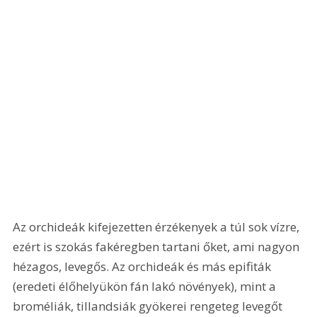
Az orchideák kifejezetten érzékenyek a túl sok vízre, 
ezért is szokás fakéregben tartani őket, ami nagyon 
hézagos, levegős. Az orchideák és más epifiták 
(eredeti élőhelyükön fán lakó növények), mint a 
broméliák, tillandsiák gyökerei rengeteg levegőt 