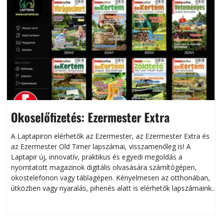
Okoselőfizetés: Ezermester Extra
A Laptapiron elérhetők az Ezermester, az Ezermester Extra és
az Ezermester Old Timer lapszámai, visszamenőleg is! A
Laptapir új, innovatív, praktikus és egyedi megoldás a
L
nyomtatott magazinok digitális olvasására számítógépen,
okostelefonon vagy táblagépen. Kényelmesen az otthonában,
útközben vagy nyaralás, pihenés alatt is elérhetők lapszámaink.
ú
Bárhol, bármikor, akár külföldön élve vagy dolgozva is
B
olvashatók az Ezermester lapszámai. A Laptapir kényelmes
megoldás, mert: – t