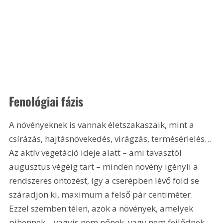
Fenológiai fázis
A növényeknek is vannak életszakaszaik, mint a 
csírázás, hajtásnövekedés, virágzás, termésérlelés… 
Az aktív vegetáció ideje alatt – ami tavasztól 
augusztus végéig tart – minden növény igényli a 
rendszeres öntözést, így a cserépben lévő föld se 
száradjon ki, maximum a felső pár centiméter. 
Ezzel szemben télen, azok a növények, amelyek 
pihennek – vagyis nem nőnek, vagy nem fejlődnek – 