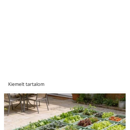
Szárazság a kertben – az aszály hatása a
növényekre és a védekezés lehetőségei
Kiemelt tartalom