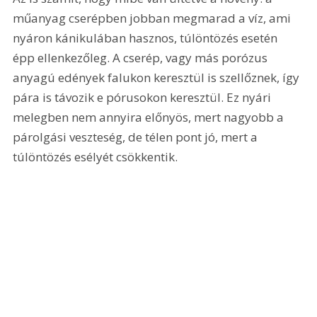
műanyag cserépben jobban megmarad a víz, ami 
nyáron kánikulában hasznos, túlöntözés esetén 
épp ellenkezőleg. A cserép, vagy más porózus 
anyagú edények falukon keresztül is szellőznek, így 
pára is távozik e pórusokon keresztül. Ez nyári 
melegben nem annyira előnyös, mert nagyobb a 
párolgási veszteség, de télen pont jó, mert a 
túlöntözés esélyét csökkentik.