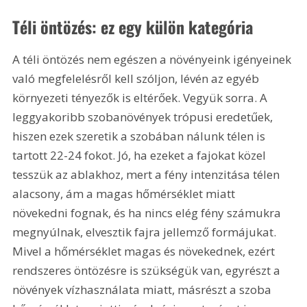
Téli öntözés: ez egy külön kategória
A téli öntözés nem egészen a növényeink igényeinek 
való megfelelésről kell szóljon, lévén az egyéb 
környezeti tényezők is eltérőek. Vegyük sorra. A 
leggyakoribb szobanövények trópusi eredetűek, 
hiszen ezek szeretik a szobában nálunk télen is 
tartott 22-24 fokot. Jó, ha ezeket a fajokat közel 
tesszük az ablakhoz, mert a fény intenzitása télen 
alacsony, ám a magas hőmérséklet miatt 
növekedni fognak, és ha nincs elég fény számukra 
megnyúlnak, elvesztik fajra jellemző formájukat. 
Mivel a hőmérséklet magas és növekednek, ezért 
rendszeres öntözésre is szükségük van, egyrészt a 
növények vízhasználata miatt, másrészt a szoba 