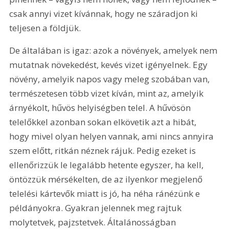
csak annyi vizet kívánnak, hogy ne száradjon ki 
teljesen a földjük.
De általában is igaz: azok a növények, amelyek nem 
mutatnak növekedést, kevés vizet igényelnek. Egy 
növény, amelyik napos vagy meleg szobában van, 
természetesen több vizet kíván, mint az, amelyik 
árnyékolt, hűvös helyiségben telel. A hűvösön 
telelőkkel azonban sokan elkövetik azt a hibát, 
hogy mivel olyan helyen vannak, ami nincs annyira 
szem előtt, ritkán néznek rájuk. Pedig ezeket is 
ellenőrizzük le legalább hetente egyszer, ha kell, 
öntözzük mérsékelten, de az ilyenkor megjelenő 
telelési kártevők miatt is jó, ha néha ránézünk e 
példányokra. Gyakran jelennek meg rajtuk 
molytetvek, pajzstetvek. Általánosságban 