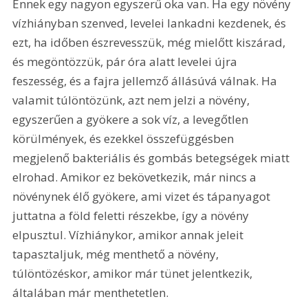
Ennek egy nagyon egyszerű oka van. Ha egy növény 
vízhiányban szenved, levelei lankadni kezdenek, és 
ezt, ha időben észrevesszük, még mielőtt kiszárad, 
és megöntözzük, pár óra alatt levelei újra 
feszesség, és a fajra jellemző állásúvá válnak. Ha 
valamit túlöntözünk, azt nem jelzi a növény, 
egyszerűen a gyökere a sok víz, a levegőtlen 
körülmények, és ezekkel összefüggésben 
megjelenő bakteriális és gombás betegségek miatt 
elrohad. Amikor ez bekövetkezik, már nincs a 
növénynek élő gyökere, ami vizet és tápanyagot 
juttatna a föld feletti részekbe, így a növény 
elpusztul. Vízhiánykor, amikor annak jeleit 
tapasztaljuk, még menthető a növény, 
túlöntözéskor, amikor már tünet jelentkezik, 
általában már menthetetlen.