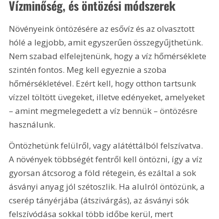
Vízminőség, és öntözési módszerek
Növényeink öntözésére az esővíz és az olvasztott 
hólé a legjobb, amit egyszerűen összegyűjthetünk. 
Nem szabad elfelejtenünk, hogy a víz hőmérséklete 
szintén fontos. Meg kell egyeznie a szoba 
hőmérsékletével. Ezért kell, hogy otthon tartsunk 
vízzel töltött üvegeket, illetve edényeket, amelyeket 
– amint megmelegedett a víz bennük – öntözésre 
használunk.
Öntözhetünk felülről, vagy alátéttálból felszívatva. 
A növények többségét fentről kell öntözni, így a víz 
gyorsan átcsorog a föld rétegein, és ezáltal a sok 
ásványi anyag jól szétoszlik. Ha alulról öntözünk, a 
cserép tányérjába (átszivárgás), az ásványi sók 
felszívódása sokkal több időbe kerül, mert 