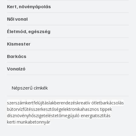
Kert, növényápolás
Női vonal
Életmód, egészség
Kismester
Barkács
Vonalzó
Népszerű címkék
szerszám
kert
felújítás
lakberendezés
kreatív ötlet
barkácsolás
bútor
víz
fűtés
szerkesztőség
elektronika
hasznos tippek
dísznövény
hőszigetelés
tető
megújuló energia
tisztítás
kerti munka
beton
nyár