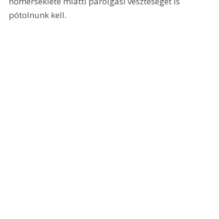
hőmérséklete miatti párolgási veszteséget is 
pótolnunk kell.