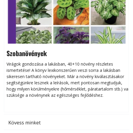
Szobanövények
Virágok gondozása a lakásban, 40+10 növény részletes
ismertetése! A könyv lexikonszerűen veszi sorra a lakásban
s
sikeresen tart­ha­tó növényeket. Már a növény kiválasztásakor
h
segítségünkre lesznek a leírások, mert pontosan megtudjuk,
k
hogy milyen körülményekre (hőmérséklet, páratartalom stb.) van
szüksége a növénynek az egészséges fejlődéshez.
t
Kövess minket