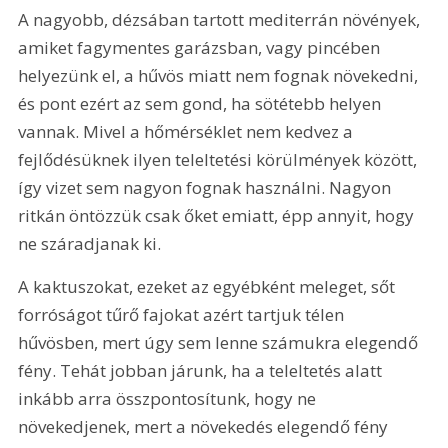
A nagyobb, dézsában tartott mediterrán növények, 
amiket fagymentes garázsban, vagy pincében 
helyezünk el, a hűvös miatt nem fognak növekedni, 
és pont ezért az sem gond, ha sötétebb helyen 
vannak. Mivel a hőmérséklet nem kedvez a 
fejlődésüknek ilyen teleltetési körülmények között, 
így vizet sem nagyon fognak használni. Nagyon 
ritkán öntözzük csak őket emiatt, épp annyit, hogy 
ne száradjanak ki.
A kaktuszokat, ezeket az egyébként meleget, sőt 
forróságot tűrő fajokat azért tartjuk télen 
hűvösben, mert úgy sem lenne számukra elegendő 
fény. Tehát jobban járunk, ha a teleltetés alatt 
inkább arra összpontosítunk, hogy ne 
növekedjenek, mert a növekedés elegendő fény 