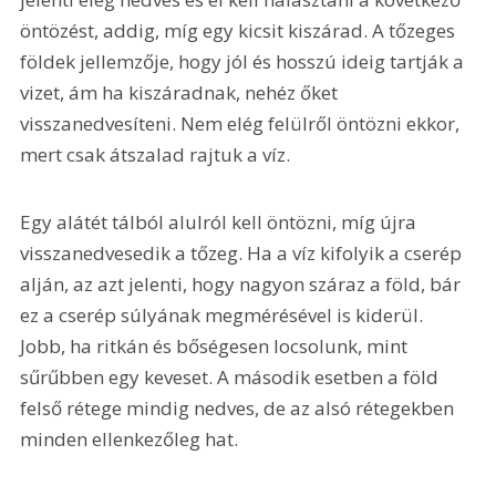
öntözést, addig, míg egy kicsit kiszárad. A tőzeges 
földek jellemzője, hogy jól és hosszú ideig tartják a 
vizet, ám ha kiszáradnak, nehéz őket 
visszanedvesíteni. Nem elég felülről öntözni ekkor, 
mert csak átszalad rajtuk a víz.
Egy alátét tálból alulról kell öntözni, míg újra 
visszanedvesedik a tőzeg. Ha a víz kifolyik a cserép 
alján, az azt jelenti, hogy nagyon száraz a föld, bár 
ez a cserép súlyának megmérésével is kiderül. 
Jobb, ha ritkán és bőségesen locsolunk, mint 
sűrűbben egy keveset. A második esetben a föld 
felső rétege mindig nedves, de az alsó rétegekben 
minden ellenkezőleg hat.