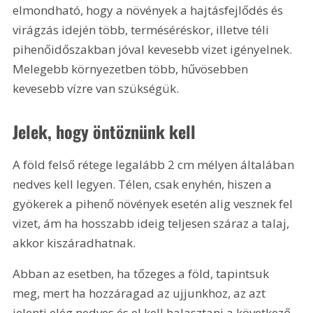
elmondható, hogy a növények a hajtásfejlődés és 
virágzás idején több, terméséréskor, illetve téli 
pihenőidőszakban jóval kevesebb vizet igényelnek. 
Melegebb környezetben több, hűvösebben 
kevesebb vízre van szükségük.
Jelek, hogy öntöznünk kell
A föld felső rétege legalább 2 cm mélyen általában 
nedves kell legyen. Télen, csak enyhén, hiszen a 
gyökerek a pihenő növények esetén alig vesznek fel 
vizet, ám ha hosszabb ideig teljesen száraz a talaj, 
akkor kiszáradhatnak.
Abban az esetben, ha tőzeges a föld, tapintsuk 
meg, mert ha hozzáragad az ujjunkhoz, az azt 
jelenti elég nedves és el kell halasztani a következő 