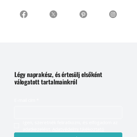
Légy naprakész, és értesülj elsőként
válogatott tartalmainkról
E-mail cím
*
Igen, szeretnék feliratkozni, és elfogadom az 
adatkezelést. 
Adatvédelmi tájékoztató