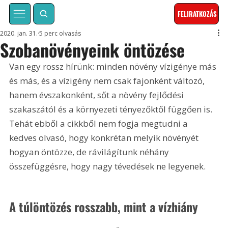
FELIRATKOZÁS
2020. jan. 31.
5 perc olvasás
Szobanövényeink öntözése
Van egy rossz hírünk: minden növény vízigénye más 
és más, és a vízigény nem csak fajonként változó, 
hanem évszakonként, sőt a növény fejlődési 
szakaszától és a környezeti tényezőktől függően is. 
Tehát ebből a cikkből nem fogja megtudni a 
kedves olvasó, hogy konkrétan melyik növényét 
hogyan öntözze, de rávilágítunk néhány 
összefüggésre, hogy nagy tévedések ne legyenek.
A túlöntözés rosszabb, mint a vízhiány