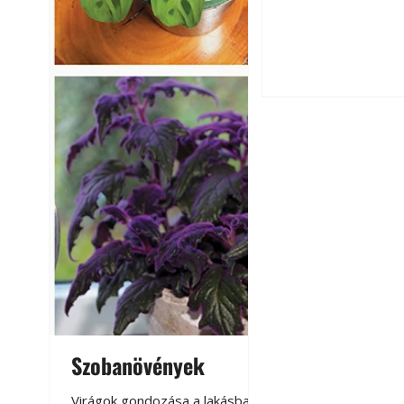
A szárazság csök
öntözési és talaj
idején
Balkon kertészk
Helytakarékos ke
Szobanövények
Virágoskert: k
teraszon, laká
Virágok gondozása a lakásban,