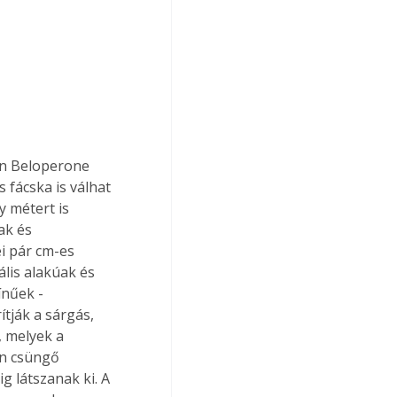
n Beloperone 
 fácska is válhat 
y métert is 
ak és 
i pár cm-es 
lis alakúak és 
nűek - 
tják a sárgás, 
, melyek a 
en csüngő 
g látszanak ki. A 