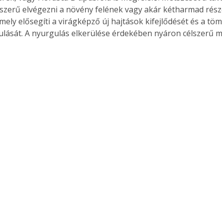
őszerű elvégezni a növény felének vagy akár kétharmad rész
mely elősegíti a virágképző új hajtások kifejlődését és a tö
ulását. A nyurgulás elkerülése érdekében nyáron célszerű 