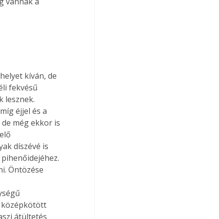
ig vannak a 
helyet kíván, de 
li fekvésű 
k lesznek. 
g éjjel és a 
 de még ekkor is 
elő 
yak díszévé is 
i pihenőidejéhez. 
ni. Öntözése 
ységű 
 középkötött 
szi átültetés 