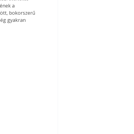
ének a 
mött, bokorszerű 
még gyakran 