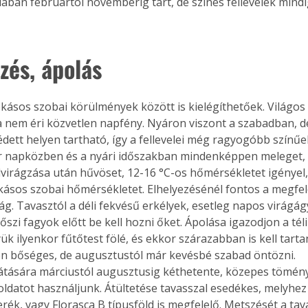
alában februártól novemberig tart, de színes fellevelek mind
zés, ápolás 
okásos szobai körülmények között is kielégíthetőek. Világos 
a nem éri közvetlen napfény. Nyáron viszont a szabadban, dé
édett helyen tartható, így a fellevelei még ragyogóbb színűe
 napközben és a nyári időszakban mindenképpen meleget, mí
virágzása után hűvöset, 12-16 °C-os hőmérsékletet igényel,
zokásos szobai hőmérsékletet. Elhelyezésénél fontos a megfel
ág. Tavasztól a déli fekvésű erkélyek, esetleg napos virágág
 őszi fagyok előtt be kell hozni őket. Ápolása igazodjon a tél
k ilyenkor fűtőtest fölé, és ekkor szárazabban is kell tarta
n bőséges, de augusztustól már kevésbé szabad öntözni. 
átására márciustól augusztusig kéthetente, közepes tömén
oldatot használjunk. Átültetése tavasszal esedékes, melyhez
erék, vagy Florasca B típusföld is megfelelő. Metszését a tava