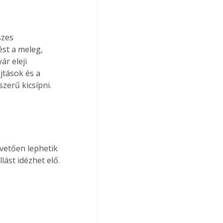
szes 
st a meleg, 
ár eleji 
jtások és a 
zerű kicsípni.
övetően lephetik 
lást idézhet elő.