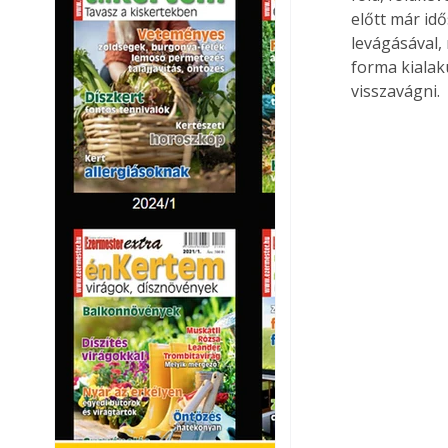
előtt már id
levágásával, 
forma kialak
visszavágni.