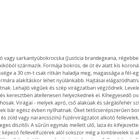
ó vagy sarkantyúbokrocska (Justicia brandegeana, régebbe
ikóból származik. Formája bokros, de öt év alatt kis koronás
essége a 30 cm-t csak ritkán haladja meg, magassága a fél-eg
formára alakításkor lehet nyúlánkabb. Hajtásai elágazódhatn
tnak. Lehajló végűek és szép virágzatban végződnek. Levele
 és keresztben átellenesen helyezkednek el. Kihegyesedő ová
osak. Virágai - melyek apró, cső alakúak és sárgásfehér szí
nek bár egész évben nyílhatnak. Őket tetőcserépszerűen borí
és zöld vagy narancsszínű füzérvirágzatot alkotó fellevelek
ges díszítői. A sűrűn egymás mellett ülő, laza és kifejezett
képező fellevélfüzérek alól sokszor még a lomblevelek is ali