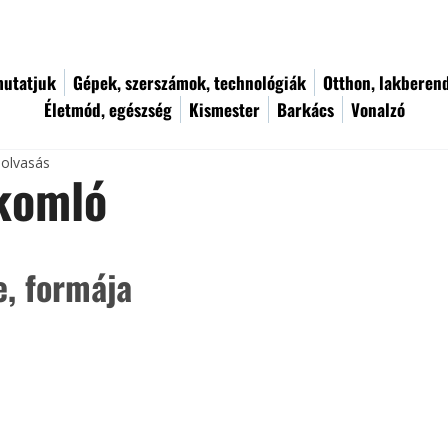
utatjuk
Gépek, szerszámok, technológiák
Otthon, lakberen
Életmód, egészség
Kismester
Barkács
Vonalzó
 olvasás
komló
e, formája