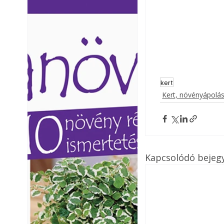
Ezermester lapszámai. A
Ezermester lapszámai
Laptapir kényelmes megoldás,
Laptapir kényelmes 
mert: – t
mert: – t
kert
Kert, növényápolá
Kapcsolódó bejeg