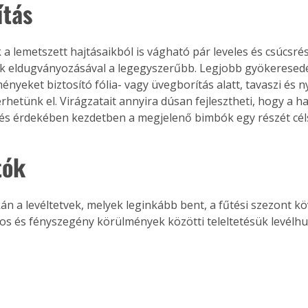
ítás 
 a lemetszett hajtásaikból is vágható pár leveles és csúcsré
Együtt jobban megéri!
 eldugványozásával a legegyszerűbb. Legjobb gyökeresedé
nyeket biztosító fólia- vagy üvegborítás alatt, tavaszi és ny
Bővebb információ itt!
k az
Együtt jobban megéri! A
hetünk el. Virágzatait annyira dúsan fejlesztheti, hogy a ha
mester
könyvek tetszőleges
s érdekében kezdetben a megjelenő bimbók egy részét céls
er Old
párosítással kedvezményes
áron, 0 Ft postaköltséggel
ptapir új,
megrendelhetők!
tók 
és egyedi
tt
lvasására
kán a levéltetvek, melyek leginkább bent, a fűtési szezont k
elefonon
rkos és fényszegény körülmények közötti teleltetésük levélhul
nyelmesen
ben vagy
t is
. Bárhol,
ön élve
ashatók az