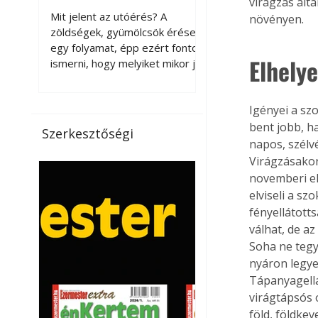
virágzás ált
érnek tovább leszedés
Mit jelent az utóérés? A
növényen.
után?
zöldségek, gyümölcsök érése
egy folyamat, épp ezért fontos
Elhelye
ismerni, hogy melyiket mikor jó
leszedni. Meg kell különböztetni
a gazdasági és a biológiai
Igényei a sz
érettséget. Például a
paradicsomot sokszor
bent jobb, h
Szerkesztőségi
gazdasági érettségben, azaz
napos, szélv
félig éretten szedik le, ezután
Virágzásakor
utaztatják hosszan, és még
novemberi el
pulton tartható kell legyen.
elviseli a s
Utóérik eközben, de nem lesz
fényellátotts
olyan ízű, mint amit a saját
válhat, de az
kertünkben, biológiai
Soha ne tegyü
érettségben szedünk le. Teljes
nyáron legye
érettségben szedve nem
Tápanyagell
tárolható h
virágtápsós 
föld, földkev