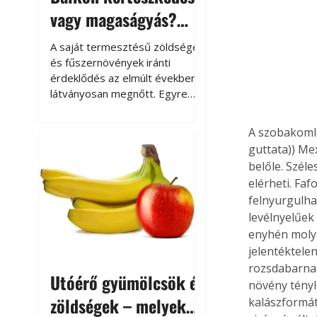
vagy magaságyás?
Helytakarékos
A saját termesztésű zöldségek
kertészkedés
és fűszernövények iránti
érdeklődés az elmúlt években
látványosan megnőtt. Egyre
többen szeretnék tudni, honnan
származik az élelmiszer az
A szobakoml
asztalukra, miközben a
guttata)) Mex
kertészkedés sokak számára
belőle. Szél
kikapcsolódást és feltöltődést
elérheti. Fa
is jelent.
felnyurgulha
levélnyelűek
enyhén molyh
jelentéktele
rozsdabarna 
Utóérő gyümölcsök és
növény tényle
zöldségek – melyek
kalászformát 