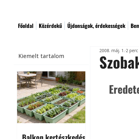
Főoldal
Közérdekű
Újdonságok, érdekességek
Bem
2008. máj. 1.
2 perc
Szoba
Kiemelt tartalom
Eredet
Balkon kertészkedés