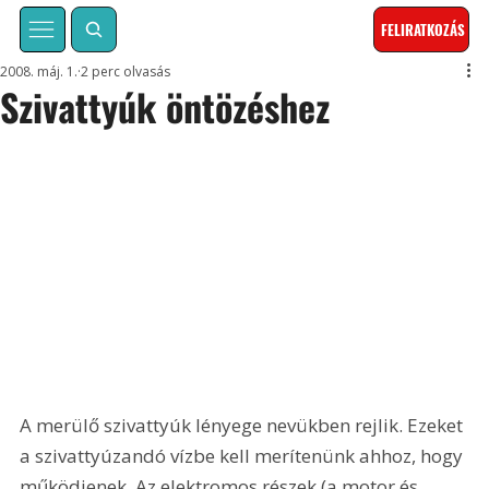
FELIRATKOZÁS
2008. máj. 1.
2 perc olvasás
Szivattyúk öntözéshez
A merülő szivattyúk lényege nevükben rejlik. Ezeket 
a szivattyúzandó vízbe kell merítenünk ahhoz, hogy 
működjenek. Az elektromos részek (a motor és 