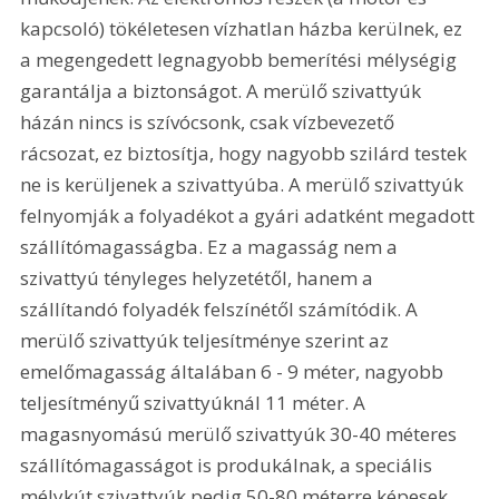
kapcsoló) tökéletesen vízhatlan házba kerülnek, ez 
a megengedett legnagyobb bemerítési mélységig 
garantálja a biztonságot. A merülő szivattyúk 
házán nincs is szívócsonk, csak vízbevezető 
rácsozat, ez biztosítja, hogy nagyobb szilárd testek 
ne is kerüljenek a szivattyúba. A merülő szivattyúk 
felnyomják a folyadékot a gyári adatként megadott 
szállítómagasságba. Ez a magasság nem a 
szivattyú tényleges helyzetétől, hanem a 
szállítandó folyadék felszínétől számítódik. A 
merülő szivattyúk teljesítménye szerint az 
emelőmagasság általában 6 - 9 méter, nagyobb 
teljesítményű szivattyúknál 11 méter. A 
magasnyomású merülő szivattyúk 30-40 méteres 
szállítómagasságot is produkálnak, a speciális 
mélykút szivattyúk pedig 50-80 méterre képesek 