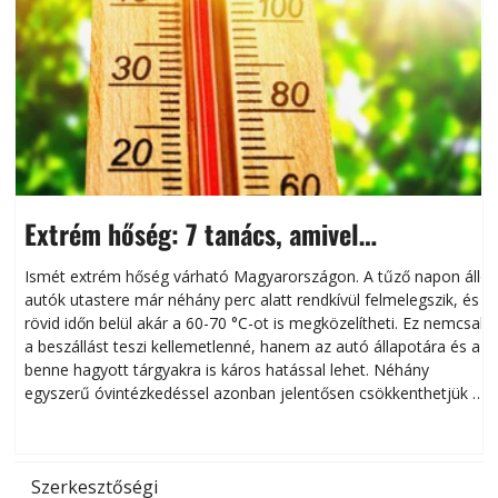
Extrém hőség: 7 tanács, amivel
megóvhatjuk autónkat a nyári károktól
Ismét extrém hőség várható Magyarországon. A tűző napon álló
autók utastere már néhány perc alatt rendkívül felmelegszik, és
rövid időn belül akár a 60-70 °C-ot is megközelítheti. Ez nemcsak
n
a beszállást teszi kellemetlenné, hanem az autó állapotára és a
benne hagyott tárgyakra is káros hatással lehet. Néhány
egyszerű óvintézkedéssel azonban jelentősen csökkenthetjük a
hőség káros hatásait.
l
Szerkesztőségi