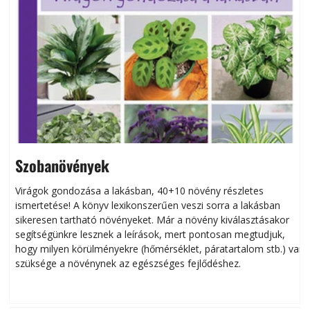
Szobanövények
Virágok gondozása a lakásban, 40+10 növény részletes
ismertetése! A könyv lexikonszerűen veszi sorra a lakásban
s
sikeresen tart­ha­tó növényeket. Már a növény kiválasztásakor
h
segítségünkre lesznek a leírások, mert pontosan megtudjuk,
k
hogy milyen körülményekre (hőmérséklet, páratartalom stb.) van
szüksége a növénynek az egészséges fejlődéshez.
t