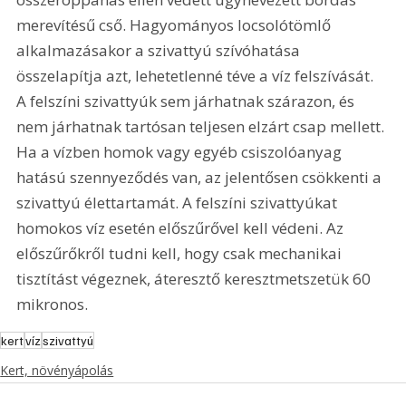
merevítésű cső. Hagyományos locsolótömlő 
alkalmazásakor a szivattyú szívóhatása 
összelapítja azt, lehetetlenné téve a víz felszívását. 
A felszíni szivattyúk sem járhatnak szárazon, és 
nem járhatnak tartósan teljesen elzárt csap mellett. 
Ha a vízben homok vagy egyéb csiszolóanyag 
hatású szennyeződés van, az jelentősen csökkenti a 
szivattyú élettartamát. A felszíni szivattyúkat 
homokos víz esetén előszűrővel kell védeni. Az 
előszűrőkről tudni kell, hogy csak mechanikai 
tisztítást végeznek, áteresztő keresztmetszetük 60 
mikronos.
kert
víz
szivattyú
Kert, növényápolás