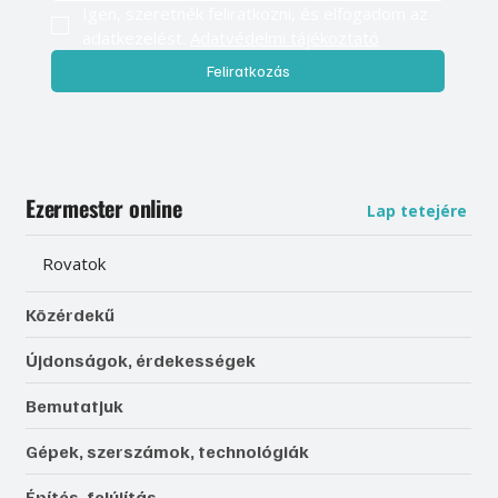
Igen, szeretnék feliratkozni, és elfogadom az 
adatkezelést. 
Adatvédelmi tájékoztató
Feliratkozás
Ezermester online
Lap tetejére
Rovatok
Közérdekű
Újdonságok, érdekességek
Bemutatjuk
Gépek, szerszámok, technológiák
Építés, felújítás