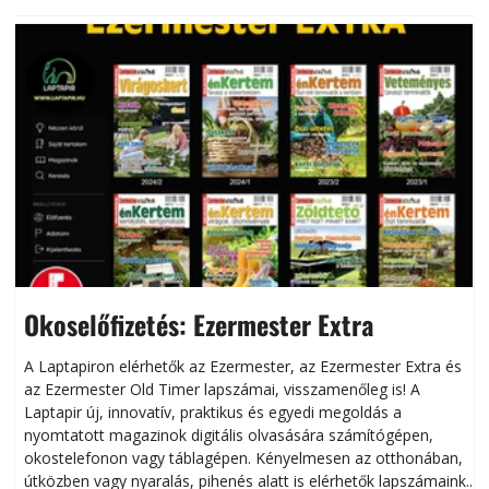
Okoselőfizetés: Ezermester Extra
A Laptapiron elérhetők az Ezermester, az Ezermester Extra és
az Ezermester Old Timer lapszámai, visszamenőleg is! A
Laptapir új, innovatív, praktikus és egyedi megoldás a
L
nyomtatott magazinok digitális olvasására számítógépen,
okostelefonon vagy táblagépen. Kényelmesen az otthonában,
útközben vagy nyaralás, pihenés alatt is elérhetők lapszámaink.
ú