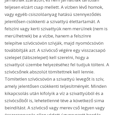
teljesen elzárt csap mellett. A vízben lévő homok, 
vagy egyéb csiszolóanyag hatású szennyeződés 
jelentősen csökkenti a szivattyú élettartamát. A 
felszíni vagy kerti szivattyúk nem merülnek (nem is 
merülhetnek) be a vízbe, hanem a felszínre 
telepítve szívócsövön szívják, majd nyomócsövön 
továbbítják azt. A szívócső végére egy visszacsapó 
szelepet (lábszelepet) kell szerelni, hogy a 
szivattyút üzembe helyezéséhez fel tudjuk tölteni. A 
szívócsőnek abszolút tömítettnek kell lennie. 
Tömítetlen szívócsövön a szivattyú levegőt is szív, 
amely jelentősen csökkenti teljesítményét. Minden 
kikapcsolás után kifolyik a víz a szivattyúból és a 
szívócsőből is, lehetetlenné téve a következő sima 
beindítást. A szívócső vagy merev cső legyen vagy 
összeroppanás ellen védett úgynevezett bordás 