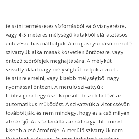
felszíni természetes vízforrásból való víznyerésre, 
vagy 4-5 méteres mélységű kutakból elárasztásos 
öntözésre használhatjuk. A magasnyomású merülő 
szivattyúk alkalmasak közvetlen öntözésre, vagy 
öntöző szórófejek meghajtására. A mélykút 
szivattyúkkal nagy mélységből tudjuk a vizet a 
felszínre emelni, vagy kisebb mélységből nagy 
nyomással öntözni. A merülő szivattyúk 
többségénél egy úszókapcsoló teszi lehetővé az 
automatikus működést. A szivattyúk a vizet csövön 
továbbítják, és nem mindegy, hogy ez a cső milyen 
átmérőjű. A csőellenállás annál nagyobb, minél 
kisebb a cső átmérője. A merülő szivattyúk nem 
járhatnak szárazon, és nem járhatnak tartósan 