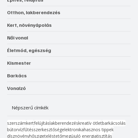
Otthon, lakberendezés
Kert, növényápolás
Női vonal
Életmód, egészség
Kismester
Barkács
Vonalzó
Népszerű címkék
szerszám
kert
felújítás
lakberendezés
kreatív ötlet
barkácsolás
bútor
víz
fűtés
szerkesztőség
elektronika
hasznos tippek
dísznövény
hőszigetelés
tető
megújuló energia
tisztítás