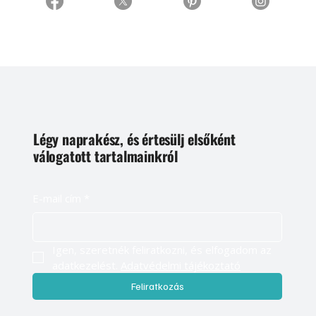
Légy naprakész, és értesülj elsőként
válogatott tartalmainkról
E-mail cím
*
Igen, szeretnék feliratkozni, és elfogadom az 
adatkezelést. 
Adatvédelmi tájékoztató
Feliratkozás