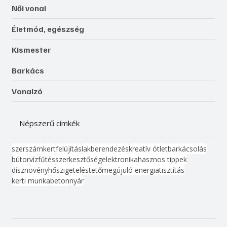
Női vonal
Életmód, egészség
Kismester
Barkács
Vonalzó
Népszerű címkék
szerszám
kert
felújítás
lakberendezés
kreatív ötlet
barkácsolás
bútor
víz
fűtés
szerkesztőség
elektronika
hasznos tippek
dísznövény
hőszigetelés
tető
megújuló energia
tisztítás
kerti munka
beton
nyár