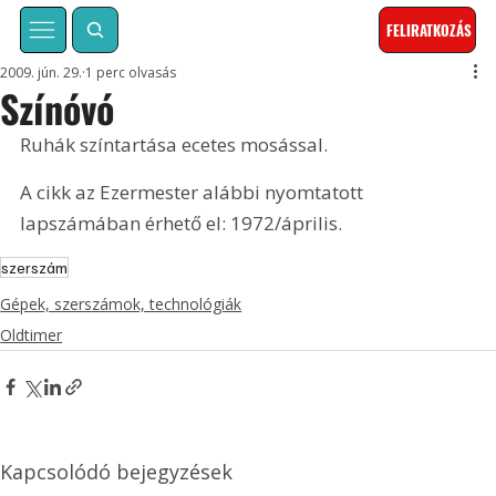
FELIRATKOZÁS
2009. jún. 29.
1 perc olvasás
Színóvó
Ruhák színtartása ecetes mosással. 
A cikk az Ezermester alábbi nyomtatott 
lapszámában érhető el: 1972/április.
szerszám
Gépek, szerszámok, technológiák
Oldtimer
Kapcsolódó bejegyzések