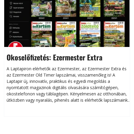
Okoselőfizetés: Ezermester Extra
A Laptapiron elérhetők az Ezermester, az Ezermester Extra és
az Ezermester Old Timer lapszámai, visszamenőleg is! A
Laptapir új, innovatív, praktikus és egyedi megoldás a
L
nyomtatott magazinok digitális olvasására számítógépen,
okostelefonon vagy táblagépen. Kényelmesen az otthonában,
útközben vagy nyaralás, pihenés alatt is elérhetők lapszámaink.
ú
Bárhol, bármikor, akár külföldön élve vagy dolgozva is
B
olvashatók az Ezermester lapszámai. A Laptapir kényelmes
megoldás, mert: – t