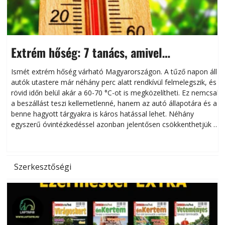
Extrém hőség: 7 tanács, amivel
megóvhatjuk autónkat a nyári károktól
Ismét extrém hőség várható Magyarországon. A tűző napon álló
autók utastere már néhány perc alatt rendkívül felmelegszik, és
rövid időn belül akár a 60-70 °C-ot is megközelítheti. Ez nemcsak
n
a beszállást teszi kellemetlenné, hanem az autó állapotára és a
benne hagyott tárgyakra is káros hatással lehet. Néhány
egyszerű óvintézkedéssel azonban jelentősen csökkenthetjük a
hőség káros hatásait.
l
Szerkesztőségi