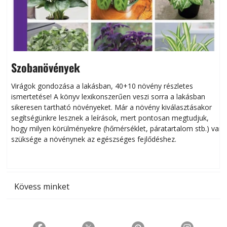
Szobanövények
Virágok gondozása a lakásban, 40+10 növény részletes
ismertetése! A könyv lexikonszerűen veszi sorra a lakásban
s
sikeresen tart­ha­tó növényeket. Már a növény kiválasztásakor
h
segítségünkre lesznek a leírások, mert pontosan megtudjuk,
k
hogy milyen körülményekre (hőmérséklet, páratartalom stb.) van
szüksége a növénynek az egészséges fejlődéshez.
t
Kövess minket