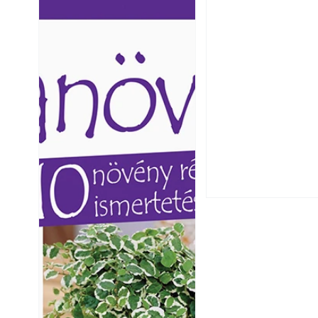
Ezermester lapszámai. A
Ezermester lapszámai
Laptapir kényelmes megoldás,
Laptapir kényelmes 
mert: – t
mert: – t
Csatornaszag a h
megoldások