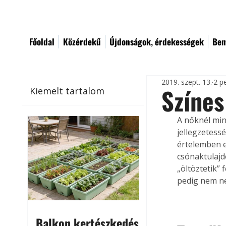
Főoldal
Közérdekű
Újdonságok, érdekességek
Bem
2019. szept. 13.
2 p
Színes
Kiemelt tartalom
A nőknél min
jellegzetessé
értelemben e 
csónaktulajd
„öltöztetik” 
pedig nem n
Balkon kertészkedés