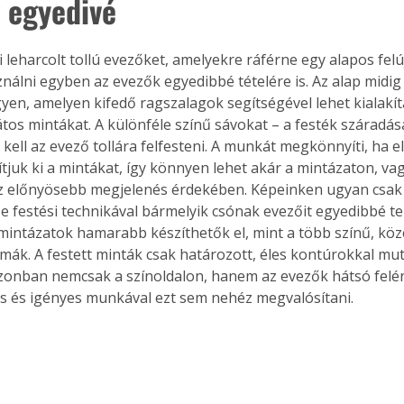
 egyedivé
 leharcolt tollú evezőket, amelyekre ráférne egy alapos felú
ználni egyben az evezők egyedibbé tételére is. Az alap midig 
gyen, amelyen kifedő ragszalagok segítségével lehet kialakít
átos mintákat. A különféle színű sávokat – a festék száradás
kell az evező tollára felfesteni. A munkát megkönnyíti, ha e
ítjuk ki a mintákat, így könnyen lehet akár a mintázaton, va
az előnyösebb megjelenés érdekében. Képeinken ugyan csa
 e festési technikával bármelyik csónak evezőit egyedibbé te
intázatok hamarabb készíthetők el, mint a több színű, kö
mák. A festett minták csak határozott, éles kontúrokkal muta
onban nemcsak a színoldalon, hanem az evezők hátsó felén
es és igényes munkával ezt sem nehéz megvalósítani.