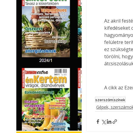
Az akril fes
kifedéseket c
hagyományos 
felületre ter
ez szükségtel
törölni, hog
átcsiszolásu
A cikk az Ez
szerszám
színek
Gépek, szerszámok