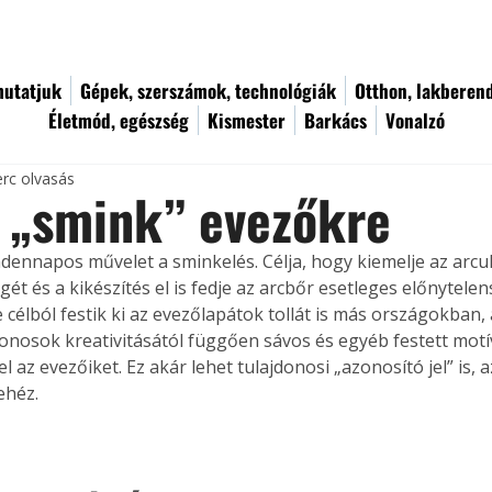
utatjuk
Gépek, szerszámok, technológiák
Otthon, lakberen
Életmód, egészség
Kismester
Barkács
Vonalzó
erc olvasás
 „smink” evezőkre
dennapos művelet a sminkelés. Célja, hogy kiemelje az arcu
gét és a kikészítés el is fedje az arcbőr esetleges előnytelens
célból festik ki az evezőlapátok tollát is más országokban, 
onosok kreativitásától függően sávos és egyéb festett mot
fel az evezőiket. Ez akár lehet tulajdonosi „azonosító jel” is, a
ehéz.