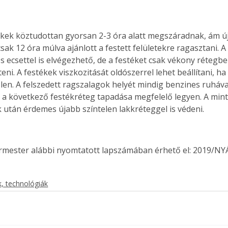
tékek köztudottan gyorsan 2-3 óra alatt megszáradnak, ám ú
sak 12 óra múlva ajánlott a festett felületekre ragasztani. A 
ecsettel is elvégezhető, de a festéket csak vékony rétegbe
íteni. A festékek viszkozitását oldószerrel lehet beállítani, ha
en. A felszedett ragszalagok helyét mindig benzines ruhával 
y a következő festékréteg tapadása megfelelő legyen. A mint
k után érdemes újabb színtelen lakkréteggel is védeni.
ermester alábbi nyomtatott lapszámában érhető el: 2019/NY
, technológiák