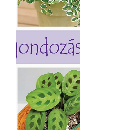
Kültéri hűtés: ho
a teraszt és a ker