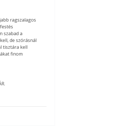
jabb ragszalagos 
festés 
n szabad a 
 kell, de szórásnál 
tisztára kell 
ákat finom 
ÁR.