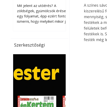
érnek tovább leszedés
A színes sávo
Mit jelent az utóérés? A
után?
zöldségek, gyümölcsök érése
kiszerelésű 
egy folyamat, épp ezért fontos
mennyiség, sz
ismerni, hogy melyiket mikor jó
festékek a m
leszedni. Meg kell különböztetni
felületek be
a gazdasági és a biológiai
festékek is. 
érettséget. Például a
festék még l
paradicsomot sokszor
Szerkesztőségi
gazdasági érettségben, azaz
félig éretten szedik le, ezután
utaztatják hosszan, és még
pulton tartható kell legyen.
Utóérik eközben, de nem lesz
olyan ízű, mint amit a saját
kertünkben, biológiai
érettségben szedünk le. Teljes
érettségben szedve nem
tárolható h