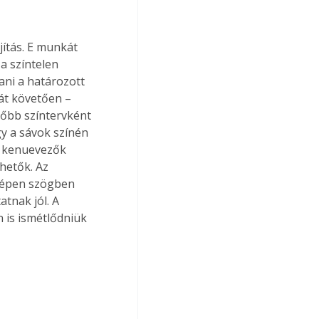
jítás. E munkát 
a színtelen 
ani a határozott 
át követően – 
lőbb színtervként 
gy a sávok színén 
k kenuevezők 
hetők. Az 
zépen szögben 
tnak jól. A 
 is ismétlődniük 