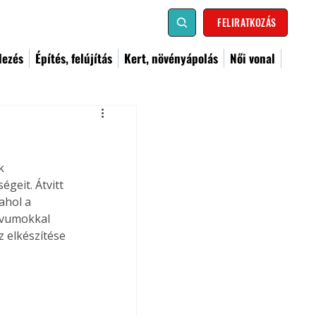
FELIRATKOZÁS
dezés
Építés, felújítás
Kert, növényápolás
Női vonal
k 
égeit. Átvitt 
ahol a 
ívumokkal 
z elkészítése 