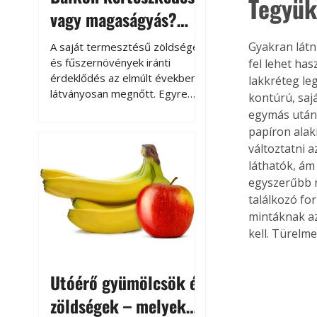
Tegyük
vagy magaságyás?
Helytakarékos
Gyakran látni
A saját termesztésű zöldségek
kertészkedés
és fűszernövények iránti
fel lehet has
érdeklődés az elmúlt években
lakkréteg le
látványosan megnőtt. Egyre
kontúrú, saj
többen szeretnék tudni, honnan
egymás után 
származik az élelmiszer az
papíron alak
asztalukra, miközben a
változtatni 
kertészkedés sokak számára
láthatók, ám
kikapcsolódást és feltöltődést
egyszerűbb m
is jelent.
találkozó for
mintáknak az
kell. Türelm
Utóérő gyümölcsök és
zöldségek – melyek