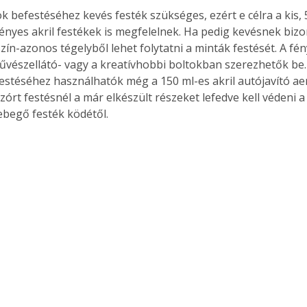
k befestéséhez kevés festék szükséges, ezért e célra a kis, 
fényes akril festékek is megfelelnek. Ha pedig kevésnek bizo
ín-azonos tégelyből lehet folytatni a minták festését. A fény
űvészellátó- vagy a kreatívhobbi boltokban szerezhetők be
festéséhez használhatók még a 150 ml-es akril autójavító ae
Szórt festésnél a már elkészült részeket lefedve kell védeni 
ebegő festék ködétől.