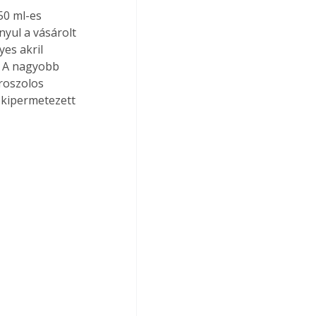
50 ml-es 
nyul a vásárolt 
es akril 
. A nagyobb 
roszolos 
a kipermetezett 