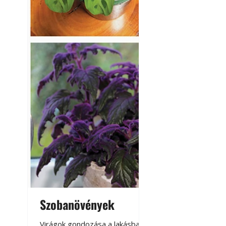
Szobanövények
Virágoskert: k
teraszon, laká
Virágok gondozása a lakásban,