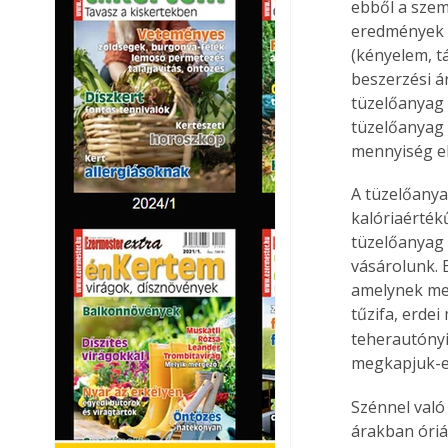
ebből a szem
eredmények 
(kényelem, t
beszerzési ár
tüzelőanyag 
tüzelőanyag 
mennyiség el
A tüzelőanya
kalóriaérték
tüzelőanyag
vásárolunk. 
amelynek men
tűzifa, erdei
teherautónyi
megkapjuk-e 
Szénnel való 
árakban óriá