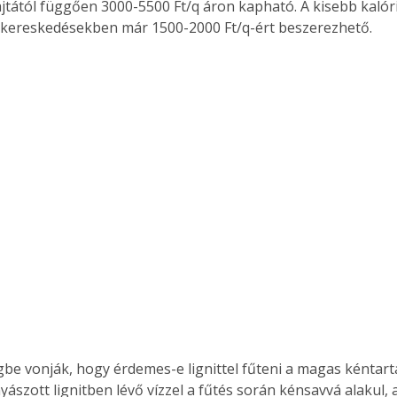
jtától függően 3000-5500 Ft/q áron kapható. A kisebb kalória
 kereskedésekben már 1500-2000 Ft/q-ért beszerezhető.
Együtt jobban megéri!
Bővebb információ itt!
k az
Együtt jobban megéri! A
mester
könyvek tetszőleges
er Old
párosítással kedvezményes
áron, 0 Ft postaköltséggel
ptapir új,
megrendelhetők!
és egyedi
tt
lvasására
elefonon
nyelmesen
ben vagy
t is
. Bárhol,
be vonják, hogy érdemes-e lignittel fűteni a magas kéntarta
ön élve
yászott lignitben lévő vízzel a fűtés során kénsavvá alakul, 
ashatók az