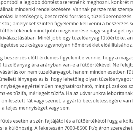
pontból a legjobb döntést szeretnénk meghozni, konkrét m
állnak mindenki rendelkezésére. Vannak persze más szempo
árolási lehetőségek, beszerzési források, tüzelőberendezés 
 stb.) amelyeket szintén figyelembe kell venni a beszerzés s
fűtőértékének minél jobb megismerése nagy segítséget nyú
kiválasztásában. Minél jobb egy tüzelőanyag fűtőértéke, a
égetése szükséges ugyanolyan hőmérséklet előállításához.
g beszerzés előtt érdemes figyelembe vennie, hogy a maga
ű tüzelőanyag ára arányban van-e a fűtőértékével. Ne felejts
 vásárláskor nem tüzelőanyagot, hanem minden esetben fűt
Emellett lényeges az is, hogy lehetőleg olyan tüzelőanyagot 
nyisége egyértelműen meghatározható, mint pl. zsákos sz
 m
-es tűzifa, mérlegelt tűzifa. Ha az udvarunkra leborítanak
3
 ömlesztett fát vagy szenet, a gyártó becsületességére van 
a teljes mennyiséget vagy sem.
fűtés esetén a szén fajtájától és a fűtőértékétől függ a költ
si a különbség. A feketeszén 7000-8500 Ft/q áron szerezhető