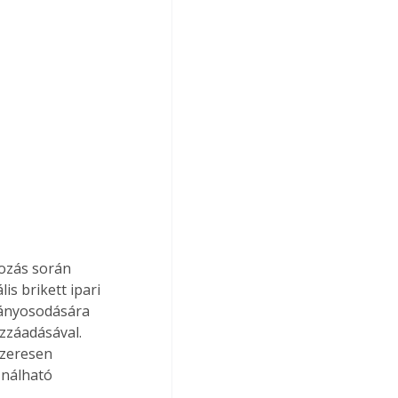
yozás során 
is brikett ipari 
rányosodására 
zzáadásával. 
szeresen 
ználható 