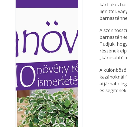
kárt okozhat
Ezermester lapszámai. A
Ezermester lapszámai
lignittel, v
Laptapir kényelmes megoldás,
Laptapir kényelmes 
barnaszénne
mert: – t
mert: – t
A szén fosszi
barnaszén és
Tudjuk, hogy
részének elp
„károsabb”, 
A különböző 
kazánoknál f
átjárható le
és segítenek