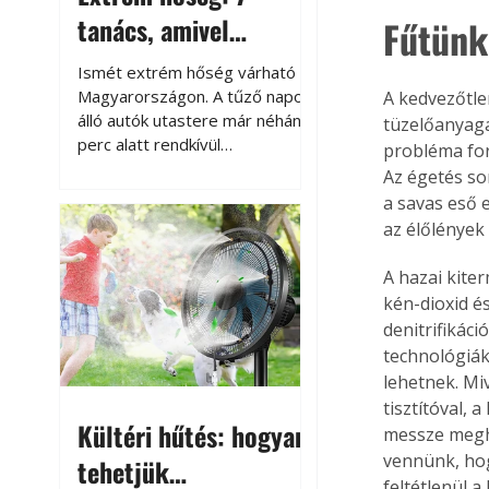
tanács, amivel
Fűtünk
megóvhatjuk
Ismét extrém hőség várható
autónkat a nyári
Magyarországon. A tűző napon
A kedvezőtle
álló autók utastere már néhány
tüzelőanyaga
károktól
perc alatt rendkívül
probléma for
felmelegszik, és rövid időn belül
Az égetés so
akár a 60-70 °C-ot is
a savas eső 
megközelítheti. Ez nemcsak a
az élőlények 
beszállást teszi kellemetlenné,
hanem az autó állapotára és a
A hazai kite
benne hagyott tárgyakra is
kén-dioxid é
káros hatással lehet. Néhány
denitrifikáci
egyszerű óvintézkedéssel
technológiák
azonban jelentősen
lehetnek. Mi
csökkenthetjük a hőség káros
tisztítóval,
hatásait.
Kültéri hűtés: hogyan
messze megha
vennünk, hog
tehetjük
feltétlenül 