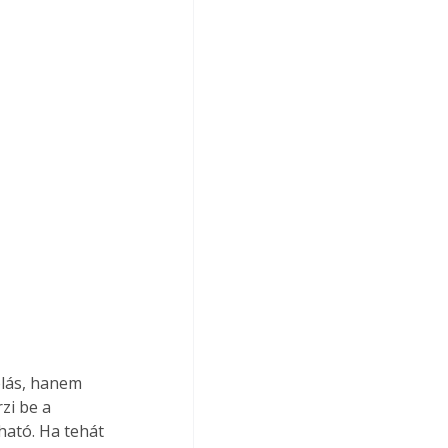
lás, hanem 
zi be a 
ható. Ha tehát 