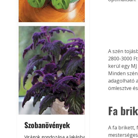
A szén tojásb
2800-3000 Ft,
kerül egy MJ 
Minden szén 
adagolható a 
ömlesztve é
Fa brik
Szobanövények
Virágoskert: k
A fa brikett,
teraszon, laká
mesterségese
Virágok gondozása a lakásban,