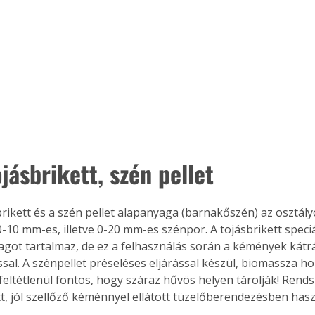
jásbrikett, szén pellet
brikett és a szén pellet alapanyaga (barnakőszén) az osztál
0-10 mm-es, illetve 0-20 mm-es szénpor. A tojásbrikett speciál
got tartalmaz, de ez a felhasználás során a kémények kát
ssal. A szénpellet préseléses eljárással készül, biomassza ho
 feltétlenül fontos, hogy száraz hűvös helyen tárolják! Rend
t, jól szellőző kéménnyel ellátott tüzelőberendezésben has