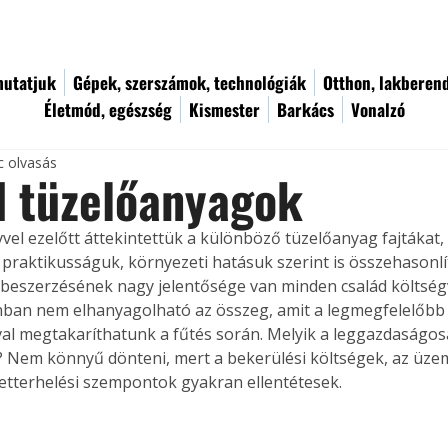
utatjuk
Gépek, szerszámok, technológiák
Otthon, lakberen
Életmód, egészség
Kismester
Barkács
Vonalzó
c olvasás
d tüzelőanyagok
vel ezelőtt áttekintettük a különböző tüzelőanyag fajtákat, 
 praktikusságuk, környezeti hatásuk szerint is összehasonlíto
beszerzésének nagy jelentősége van minden család költségv
nban nem elhanyagolható az összeg, amit a legmegfelelőbb
val megtakaríthatunk a fűtés során. Melyik a leggazdasá­go
 Nem könnyű dönteni, mert a bekerülési költségek, az üzem
etterhelési szempontok gyakran ellentétesek.