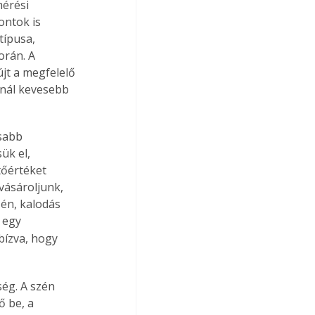
érési 
ntok is 
típusa, 
orán. A 
jt a megfelelő 
nnál kevesebb 
sabb 
ük el, 
őértéket 
vásároljunk, 
én, kalodás 
 egy 
bízva, hogy 
ség. A szén 
 be, a 