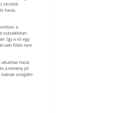
z olcsóbb 
s hazai, 
sonlóan, a 
b százalékban. 
n. Így a víz egy 
el való fűtés nem 
 alkalmas hazai 
s a kémény jól 
 tudnak szolgálni 