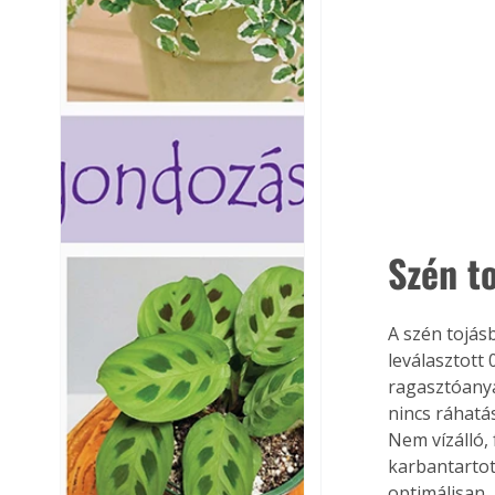
Szén to
A szén tojás
leválasztott 
ragasztóanya
nincs ráhatá
Nem vízálló,
karbantartot
optimálisan.