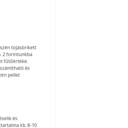
szén tojásbrikett 
b. 2 forintunkba 
t fűtőértéke. 
iszámítható és 
zén pellet 
selik és 
tartalma kb. 8-10 