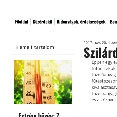
Főoldal
Közérdekű
Újdonságok, érdekességek
Bem
2017. nov. 20.
4 per
Szilár
Kiemelt tartalom
Éppen egy év
fűtőértékük,
tüzelőanyag 
fűtési szezo
kiválasztásá
tüzelőanyag?
és a környez
Extrém hőség: 7