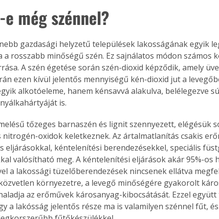
-e még szénnel?
nebb gazdasági helyzetű települések lakosságának egyik le
 a rosszabb minőségű szén. Ez sajnálatos módon számos k
rása. A szén égetése során szén-dioxid képződik, amely üv
rán ezen kívül jelentős mennyiségű kén-dioxid jut a levegő
egyik alkotóeleme, hanem kénsavvá alakulva, belélegezve sú
nyálkahártyáját is.
rmelésű tőzeges barnaszén és lignit szennyezett, elégésük 
s nitrogén-oxidok keletkeznek. Az ártalmatlanítás csakis erő
ós eljárásokkal, kéntelenítési berendezésekkel, speciális füstg
kal valósítható meg. A kéntelenítési eljárások akár 95%-os 
vel a lakossági tüzelőberendezések nincsenek ellátva megfe
 a közvetlen környezetre, a levegő minőségére gyakorolt kár
ladja az erőművek károsanyag-kibocsátását. Ezzel együtt 
y a lakósság jelentős része ma is valamilyen szénnel fűt, é
a legkorszerűbb fűtőkészülékkel.