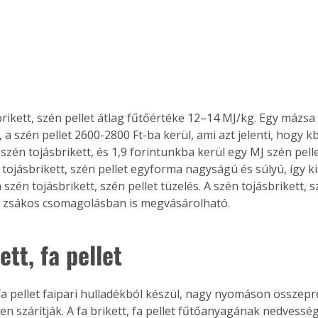
rikett, szén pellet átlag fűtőértéke 12–14 MJ/kg. Egy mázsa 
 a szén pellet 2600-2800 Ft-ba kerül, ami azt jelenti, hogy k
szén tojásbrikett, és 1,9 forintunkba kerül egy MJ szén pelle
tojásbrikett, szén pellet egyforma nagyságú és súlyú, így k
szén tojásbrikett, szén pellet tüzelés. A szén tojásbrikett, s
s zsákos csomagolásban is megvásárolható.
ett, fa pellet
ertben,
Gyógyító növények: a
 fa pellet faipari hulladékból készül, nagy nyomáson összepré
sban
természet kincsei az
n szárítják. A fa brikett, fa pellet fűtőanyagának nedvesség