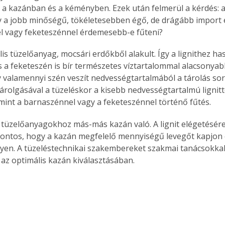
 a kazánban és a kéményben. Ezek után felmerül a kérdés: a
. A
agy a jobb minőségű, tökéletesebben égő, de drágább import é
megoldás,
l vagy feketeszénnel érdemesebb-e fűteni?
lis tüzelőanyag, mocsári erdőkből alakult. Így a lignithez ha
 a feketeszén is bír természetes víztartalommal alacsonyab
 valamennyi szén veszít nedvességtartalmából a tárolás sorá
árolgásával a tüzeléskor a kisebb nedvességtartalmú lignitt
mint a barnaszénnel vagy a feketeszénnel történő fűtés.
tüzelőanyagokhoz más-más kazán való. A lignit elégetésére
ontos, hogy a kazán megfelelő mennyiségű levegőt kapjon é
gyen. A tüzeléstechnikai szakembereket szakmai tanácsokkal
 az optimális kazán kiválasztásában.