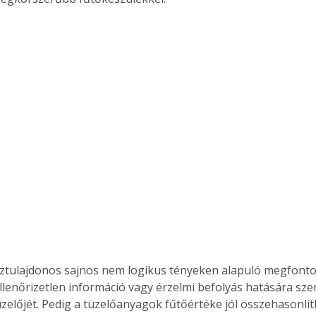
ztulajdonos sajnos nem logikus tényeken alapuló megfonto
llenőrizetlen információ vagy érzelmi befolyás hatására szer
zelőjét. Pedig a tüzelőanyagok fűtőértéke jól összehasonlít