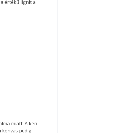
 értékű lignit a 
lma miatt. A kén 
a kénvas pedig 