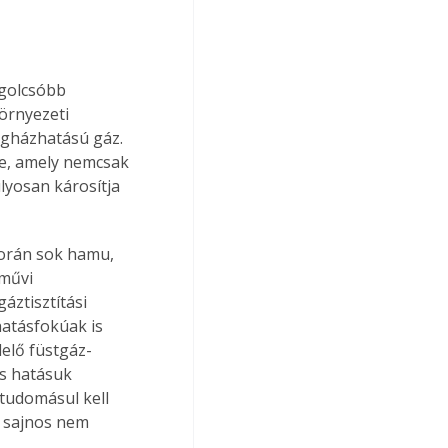
golcsóbb 
örnyezeti 
egházhatású gáz. 
be, amely nemcsak 
lyosan károsítja 
során sok hamu, 
művi 
áztisztítási 
hatásfokúak is 
lelő füstgáz-
os hatásuk 
tudomásul kell 
s sajnos nem 