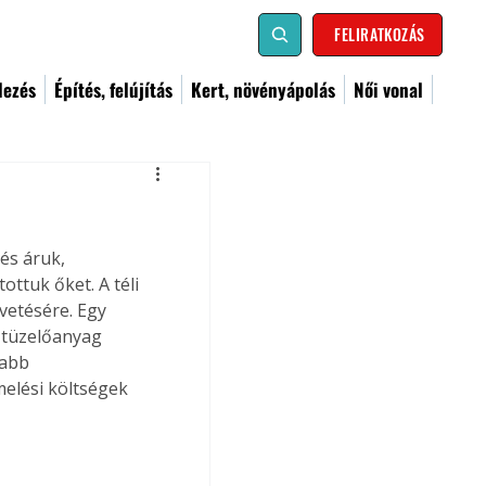
FELIRATKOZÁS
dezés
Építés, felújítás
Kert, növényápolás
Női vonal
és áruk, 
ttuk őket. A téli 
etésére. Egy 
 tüzelőanyag 
sabb 
elési költségek 