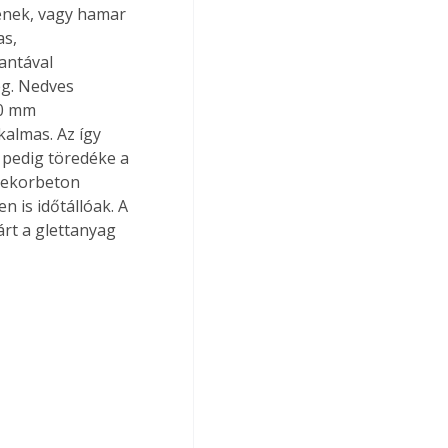
ének, vagy hamar 
s, 
antával 
eg. Nedves 
10 mm 
kalmas. Az így 
 pedig töredéke a 
dekorbeton 
n is időtállóak. A 
rt a glettanyag 