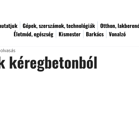
utatjuk
Gépek, szerszámok, technológiák
Otthon, lakberen
Életmód, egészség
Kismester
Barkács
Vonalzó
 olvasás
k kéregbetonból