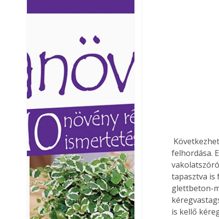
Ezermester lapszámai. A
Ezermester lapszámai
Laptapir kényelmes megoldás,
Laptapir kényelmes 
mert: – t
mert: – t
 Következhet a burkolóanyag, azaz a megfelelő konzisztenciájúra bekevert glettanyag 
felhordása. E
vakolatszóró
tapasztva is
glettbeton-m
kéregvastags
is kellő kér