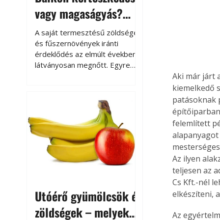
vagy magaságyás?
Helytakarékos
A saját termesztésű zöldségek
kertészkedés
és fűszernövények iránti
érdeklődés az elmúlt években
látványosan megnőtt. Egyre
többen szeretnék tudni, honnan
Aki már járt 
származik az élelmiszer az
kiemelkedő s
asztalukra, miközben a
patásoknak p
kertészkedés sokak számára
építőiparban
kikapcsolódást és feltöltődést
felemlített 
is jelent.
alapanyagot 
mesterségese
Az ilyen ala
teljesen az 
Cs Kft.-nél 
Utóérő gyümölcsök és
elkészíteni, 
zöldségek – melyek
Az egyértelm