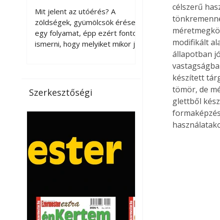
érnek tovább leszedés
célszerű has
Mit jelent az utóérés? A
tönkremennén
után?
zöldségek, gyümölcsök érése
méretmegköté
egy folyamat, épp ezért fontos
modifikált a
ismerni, hogy melyiket mikor jó
állapotban j
leszedni. Meg kell különböztetni
a gazdasági és a biológiai
vastagságban 
érettséget. Például a
készített tá
paradicsomot sokszor
tömör, de mé
Szerkesztőségi
gazdasági érettségben, azaz
glettből kész
félig éretten szedik le, ezután
formaképzésb
utaztatják hosszan, és még
használatako
pulton tartható kell legyen.
Utóérik eközben, de nem lesz
olyan ízű, mint amit a saját
kertünkben, biológiai
érettségben szedünk le. Teljes
érettségben szedve nem
tárolható h