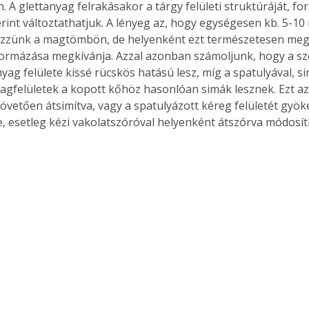
n. A glettanyag felrakásakor a tárgy felületi struktúráját, for
rint változtathatjuk. A lényeg az, hogy egységesen kb. 5-10
zzünk a magtömbön, de helyenként ezt természetesen meg i
 formázása megkívánja. Azzal azonban számoljunk, hogy a sz
yag felülete kissé rücskös hatású lesz, míg a spatulyával, si
yagfelületek a kopott kőhöz hasonlóan simák lesznek. Ezt a
követően átsimítva, vagy a spatulyázott kéreg felületét gyök
 esetleg kézi vakolatszóróval helyenként átszórva módosíth