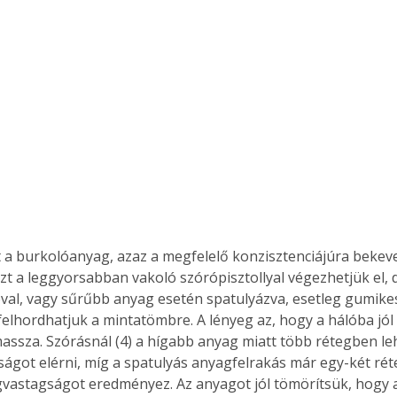
. A
megoldás,
zt a leggyorsabban vakoló szórópisztollyal végezhetjük el, d
val, vagy sűrűbb anyag esetén spatulyázva, esetleg gumike
 felhordhatjuk a mintatömbre. A lényeg az, hogy a hálóba jól
assza. Szórásnál (4) a hígabb anyag miatt több rétegben leh
ágot elérni, míg a spatulyás anyagfelrakás már egy-két rét
egvastagságot eredményez. Az anyagot jól tömörítsük, hogy 