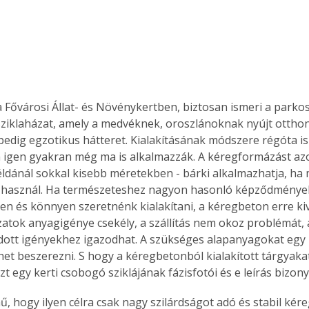
a Fővárosi Állat- és Növénykertben, biztosan ismeri a parkosí
ziklaházat, amely a medvéknek, oroszlánoknak nyújt otthon
edig egzotikus hátteret. Kialakításának módszere régóta is
 igen gyakran még ma is alkalmazzák. A kéregformázást az
példánál sokkal kisebb méretekben - bárki alkalmazhatja, ha 
használ. Ha természeteshez nagyon hasonló képződményeket
n és könnyen szeretnénk kialakítani, a kéregbeton erre kiv
kzatok anyagigénye csekély, a szállítás nem okoz problémát,
adott igényekhez igazodhat. A szükséges alapanyagokat egy h
lehet beszerezni. S hogy a kéregbetonból kialakított tárgyak
azt egy kerti csobogó sziklájának fázisfotói és e leírás bizonyí
ű, hogy ilyen célra csak nagy szilárdságot adó és stabil kér