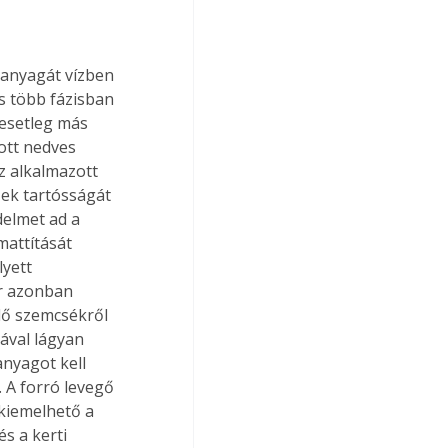
s több fázisban 
 esetleg más 
ott nedves 
z alkalmazott 
zek tartósságát 
delmet ad a 
mattítását 
yett 
or azonban 
dő szemcsékről 
ával lágyan 
nyagot kell 
 A forró levegő 
kiemelhető a 
s a kerti 