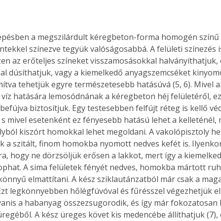
ntekkel színezve tegyük valóságosabbá. A felületi színezés i
szen az erőteljes színeket visszamosásokkal halványíthatjuk,
kal dúsíthatjuk, vagy a kiemelkedő anyagszemcséket kinyom
mítva tehetjük egyre természetesebb hatásúvá (5, 6). Mivel a
 víz hatására lemosódnának a kéregbeton héj felületéről, e
befújva biztosítjuk. Egy testesebben felfújt réteg is kellő vé
 s mivel esetenként ez fényesebb hatású lehet a kelleténél, 
lyból kiszórt homokkal lehet megoldani. A vakolópisztoly hel
k a szitált, finom homokba nyomott nedves kefét is. Ilyenk
ra, hogy ne dörzsöljük erősen a lakkot, mert így a kiemelke
phat. A sima felületek fényét nedves, homokba mártott ruh
 könnyű elmattítani. A kész sziklautánzatból már csak a maga
. Ezt legkönnyebben hőlégfúvóval és fűrésszel végezhetjük el.
ertben,
Gyógyító növények: a
anis a habanyag összezsugorodik, és így már fokozatosan 
sban
természet kincsei az
üregéből. A kész üreges követ kis medencébe állíthatjuk (7), é