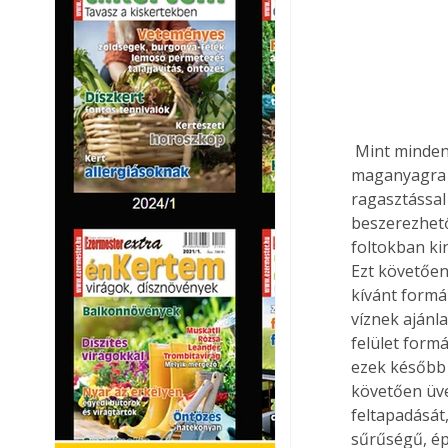
 Mint minden kéreghéjalással készített üreges tárgy megformázásához, így a sziklához is 
maganyagra v
ragasztással 
beszerezhető
foltokban kin
Ezt követően
kívánt formá
víznek ajánl
felület form
ezek később 
követően üveg
feltapadását
sűrűségű, ép