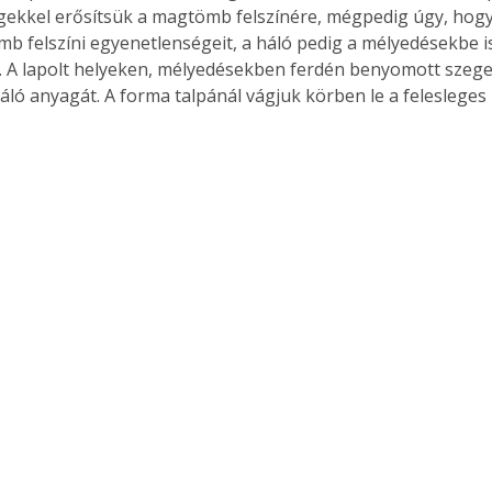
gekkel erősítsük a magtömb felszínére, mégpedig úgy, hogy
mb felszíni egyenetlenségeit, a háló pedig a mélyedésekbe is
. A lapolt helyeken, mélyedésekben ferdén benyomott szegek
áló anyagát. A forma talpánál vágjuk körben le a felesleges
Együtt jobban megéri!
Bővebb információ itt!
k az
Együtt jobban megéri! A
mester
könyvek tetszőleges
er Old
párosítással kedvezményes
áron, 0 Ft postaköltséggel
ptapir új,
megrendelhetők!
és egyedi
tt
lvasására
elefonon
nyelmesen
ben vagy
t is
. Bárhol,
ön élve
ashatók az