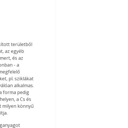
tott területből 
t, az egyéb 
mert, és az 
onban - a 
megfelelő 
, pl. sziklákat 
álóan alkalmas. 
 a forma pedig 
elyen, a Cs és 
at milyen könnyű 
tja.
eganyagot 