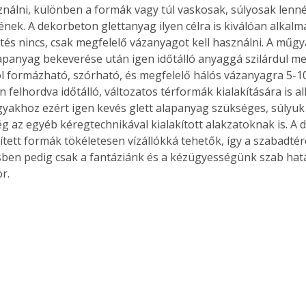
ználni, különben a formák vagy túl vaskosak, súlyosak lenn
ek. A dekorbeton glettanyag ilyen célra is kiválóan alkalma
s nincs, csak megfelelő vázanyagot kell használni. A műgy
lapanyag bekeverése után igen időtálló anyaggá szilárdul m
ól formázható, szórható, és megfelelő hálós vázanyagra 5-
felhordva időtálló, változatos térformák kialakítására is al
rgyakhoz ezért igen kevés glett alapanyag szükséges, súlyuk
g az egyéb kéregtechnikával kialakított alakzatoknak is. A 
ített formák tökéletesen vízállókká tehetők, így a szabadtére
en pedig csak a fantáziánk és a kézügyességünk szab hatá
r. 