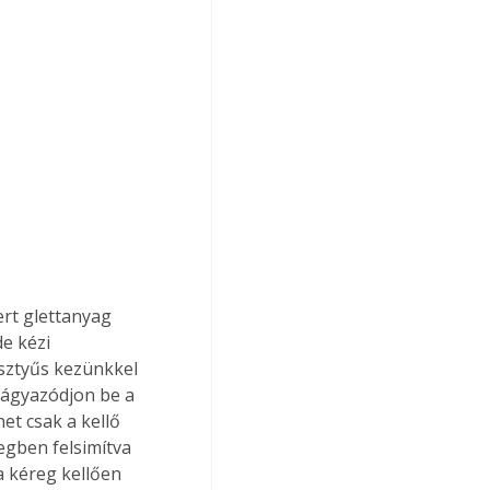
e kézi 
sztyűs kezünkkel 
 ágyazódjon be a 
et csak a kellő 
egben felsimítva 
a kéreg kellően 