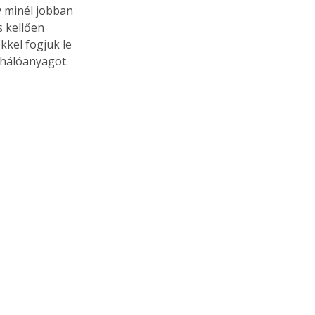
 minél jobban 
 kellően 
kel fogjuk le 
 hálóanyagot. 