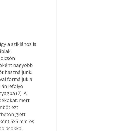
áblák 
 olcsón 
tóként nagyobb 
ót használjunk. 
val formáljuk a 
án lefolyó 
yagba (2). A 
dékokat, mert 
mböt ezt 
rbeton glett 
gként 5x5 mm-es 
polásokkal, 