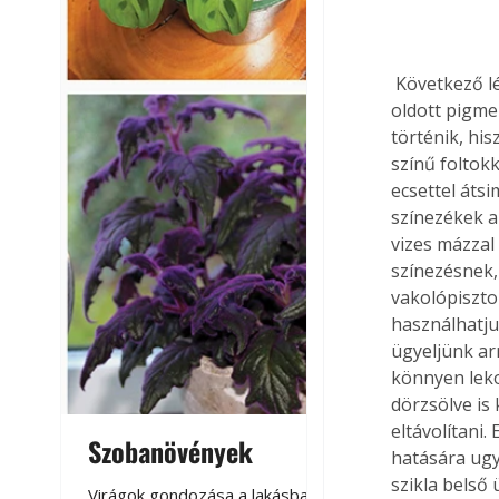
 Következő lépésben a megszilárdult kéregbeton-forma homogén színű anyagát vízben 
oldott pigme
történik, hi
színű foltok
ecsettel átsi
színezékek a
vizes mázzal 
színezésnek,
vakolópiszto
használhatju
ügyeljünk ar
könnyen leko
dörzsölve is
eltávolítani
Szobanövények
Virágoskert: k
hatására ugy
teraszon, laká
szikla belső 
Virágok gondozása a lakásban,