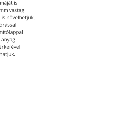
máját is 
 mm vastag 
s növelhetjük, 
órással 
mítólappal 
z anyag 
érkefével 
atjuk. 