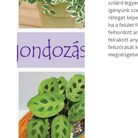
szilárd legye
igényünk sze
réteget képe
ha a felület
felhordott an
felrakott an
felszórását 
megütögetve,