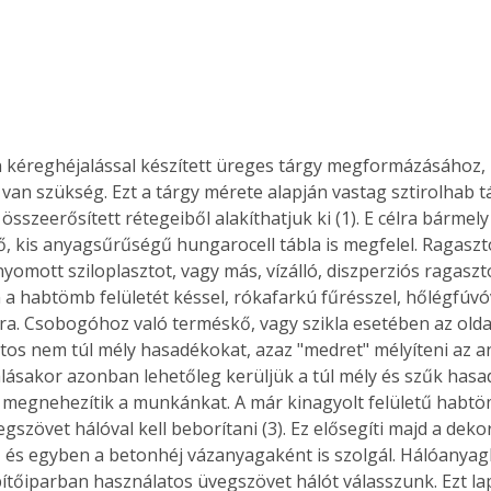
an szükség. Ezt a tárgy mérete alapján vastag sztirolhab t
összeerősített rétegeiből alakíthatjuk ki (1). E célra bármely
, kis anyagsűrűségű hungarocell tábla is megfelel. Ragasz
yomott sziloplasztot, vagy más, vízálló, diszperziós ragaszt
 a habtömb felületét késsel, rókafarkú fűrésszel, hőlégfúvó
ra. Csobogóhoz való terméskő, vagy szikla esetében az oldal
atos nem túl mély hasadékokat, azaz "medret" mélyíteni az an
álásakor azonban lehetőleg kerüljük a túl mély és szűk hasa
megnehezítik a munkánkat. A már kinagyolt felületű habtö
szövet hálóval kell beborítani (3). Ez elősegíti majd a deko
, és egyben a betonhéj vázanyagaként is szolgál. Hálóanya
ítőiparban használatos üvegszövet hálót válasszunk. Ezt la