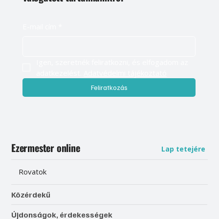
E-mail cím
*
Igen, szeretnék feliratkozni, és elfogadom az 
adatkezelést. 
Adatvédelmi tájékoztató
Feliratkozás
Ezermester online
Lap tetejére
Rovatok
Közérdekű
Újdonságok, érdekességek