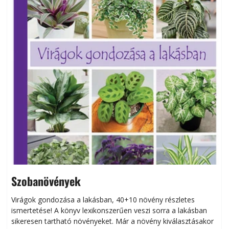
Szobanövények
Virágok gondozása a lakásban, 40+10 növény részletes
ismertetése! A könyv lexikonszerűen veszi sorra a lakásban
s
sikeresen tart­ha­tó növényeket. Már a növény kiválasztásakor
h