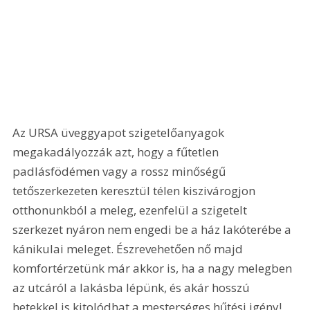
Az URSA üveggyapot szigetelőanyagok 
megakadályozzák azt, hogy a fűtetlen 
padlásfödémen vagy a rossz minőségű 
tetőszerkezeten keresztül télen kiszivárogjon 
otthonunkból a meleg, ezenfelül a szigetelt 
szerkezet nyáron nem engedi be a ház lakóterébe a 
kánikulai meleget. Észrevehetően nő majd 
komfortérzetünk már akkor is, ha a nagy melegben 
az utcáról a lakásba lépünk, és akár hosszú 
hetekkel is kitolódhat a mesterséges hűtési igény!