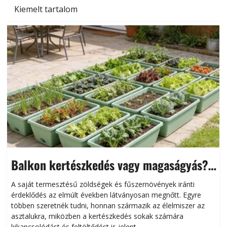
Kiemelt tartalom
Balkon kertészkedés vagy magaságyás?
Helytakarékos kertészkedés
A saját termesztésű zöldségek és fűszernövények iránti
érdeklődés az elmúlt években látványosan megnőtt. Egyre
többen szeretnék tudni, honnan származik az élelmiszer az
l
asztalukra, miközben a kertészkedés sokak számára
kikapcsolódást és feltöltődést is jelent.
é