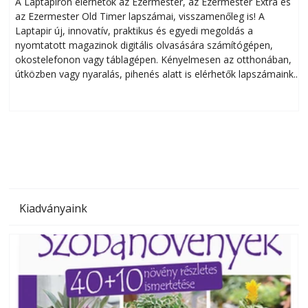
A Laptapiron elérhetők az Ezermester, az Ezermester Extra és
az Ezermester Old Timer lapszámai, visszamenőleg is! A
Laptapir új, innovatív, praktikus és egyedi megoldás a
L
nyomtatott magazinok digitális olvasására számítógépen,
okostelefonon vagy táblagépen. Kényelmesen az otthonában,
útközben vagy nyaralás, pihenés alatt is elérhetők lapszámaink.
ú
Bárhol, bármikor, akár külföldön élve vagy dolgozva is
B
olvashatók az Ezermester lapszámai. A Laptapir kényelmes
megoldás, mert: – t
Kiadványaink