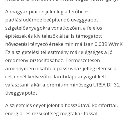
A magyar piacon jelenleg a tetőbe és 
padlásfödémbe beépítendő üveggyapot 
szigetelőanyagokra vonatkozóan, a felelős 
építészek és kivitelezők által is támogatott 
hővezetési tényező értéke minimálisan 0,039 W/mK. 
Ez a szigetelési teljesítmény már elégséges a jó 
eredmény biztosításához. Természetesen 
amennyiben inkább a passzívház jelleg elérése a 
cél, ennél kedvezőbb lambdájú anyagot kell 
választani: akár a prémium minőségű URSA DF 32 
üveggyapotot. 
A szigetelés egyet jelent a hosszútávú komforttal, 
energia- és rezsiköltség megtakarítással.