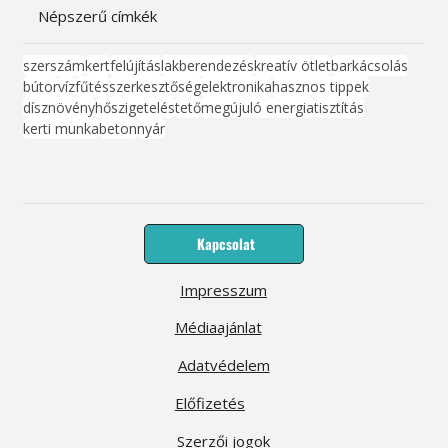
Népszerű címkék
szerszám
kert
felújítás
lakberendezés
kreatív ötlet
barkácsolás
bútor
víz
fűtés
szerkesztőség
elektronika
hasznos tippek
dísznövény
hőszigetelés
tető
megújuló energia
tisztítás
kerti munka
beton
nyár
Kapcsolat
Impresszum
Médiaajánlat
Adatvédelem
Előfizetés
Szerzői jogok