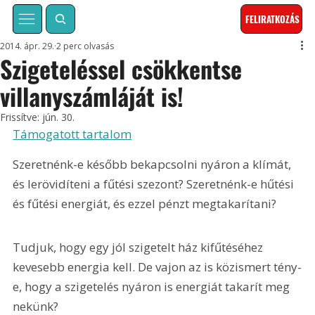
FELIRATKOZÁS
2014. ápr. 29.
2 perc olvasás
Szigeteléssel csökkentse
villanyszámláját is!
Frissítve:
jún. 30.
Támogatott tartalom
Szeretnénk-e később bekapcsolni nyáron a klímát, 
és lerövidíteni a fűtési szezont? Szeretnénk-e hűtési 
és fűtési energiát, és ezzel pénzt megtakarítani?
Tudjuk, hogy egy jól szigetelt ház kifűtéséhez 
kevesebb energia kell. De vajon az is közismert tény-
e, hogy a szigetelés nyáron is energiát takarít meg 
nekünk? 