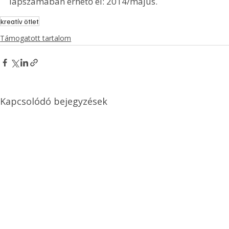
lapszámában érhető el: 2014/május.
kreatív ötlet
Támogatott tartalom
Kapcsolódó bejegyzések