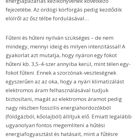
energiapazarlás kézikönyvének következő 
fejezetébe. Az ördögi körforgás pedig kezdődik 
elölről az ősz télbe fordulásával…
Fűteni és hűteni nyilván szükséges – de nem 
mindegy, mennyi ideig és milyen intenzitással! A 
gyakorlat azt mutatja, hogy nyáron egy fokot 
hűteni kb. 3,5-4-szer annyiba kerül, mint télen egy-
fokot fűteni. Ennek a szorzónak-veszteségnek 
egyszerűen az az oka, hogy a nyári klimatizálást 
elektromos áram felhasználásával tudjuk 
biztosítani, magát az elektromos áramot pedig 
nagy részben fosszilis energiahordozókból 
(földgázból, kőolajból) állítjuk elő. Emiatt legalább 
ugyanolyan fontos megemlíteni a hűtési 
energiafogyasztást és hatásait, mint a fűtésre 