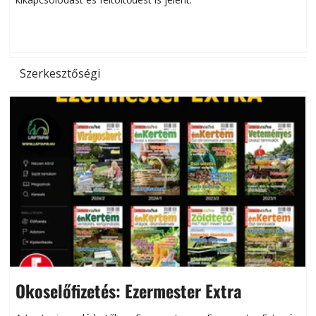
d
Szerkesztőségi
Okoselőfizetés: Ezermester Extra