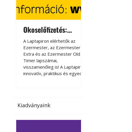
Okoselőfizetés:
Okoselőfizetés
Ezermester Extra
A Laptapiron elérhetők az
A Laptapiron elérhető
Ezermester, az Ezermester
Ezermester, az Ezer
Extra és az Ezermester Old
Extra és az Ezermest
Timer lapszámai,
Timer lapszámai,
visszamenőleg is! A Laptapir új,
visszamenőleg is! A La
innovatív, praktikus és egyedi
innovatív, praktikus 
megoldás a nyomtatott
megoldás a nyomtato
magazinok digitális olvasására
magazinok digitális o
számítógépen, okostelefonon
számítógépen, okost
vagy táblagépen. Kényelmesen
vagy táblagépen. Ké
Kiadványaink
az otthonában, útközben vagy
az otthonában, útköz
nyaralás, pihenés alatt is
nyaralás, pihenés alat
elérhetők lapszámaink. Bárhol,
elérhetők lapszámaink
bármikor, akár külföldön élve
bármikor, akár külföld
vagy dolgozva is olvashatók az
vagy dolgozva is olv