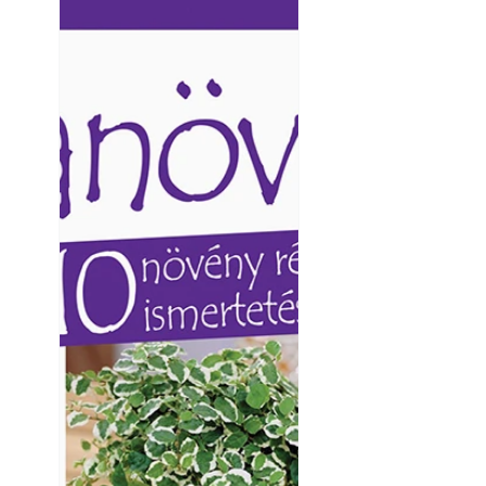
Ezermester lapszámai. A
Ezermester lapszámai
Laptapir kényelmes megoldás,
Laptapir kényelmes 
mert: – t
mert: – t