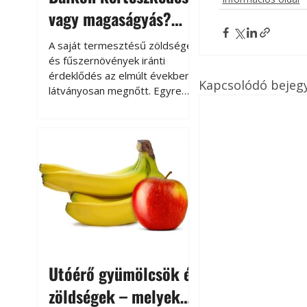
vagy magaságyás?
Helytakarékos
A saját termesztésű zöldségek
kertészkedés
és fűszernövények iránti
érdeklődés az elmúlt években
Kapcsolódó bejeg
látványosan megnőtt. Egyre
többen szeretnék tudni, honnan
származik az élelmiszer az
asztalukra, miközben a
kertészkedés sokak számára
kikapcsolódást és feltöltődést
is jelent.
Utóérő gyümölcsök és
zöldségek – melyek