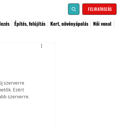
FELIRATKOZÁS
dezés
Építés, felújítás
Kert, növényápolás
Női vonal
j szerverre 
etők. Ezért 
abb szerverre.