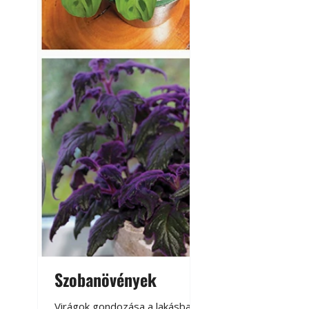
Szobanövények
Virágoskert: k
teraszon, laká
Virágok gondozása a lakásban,