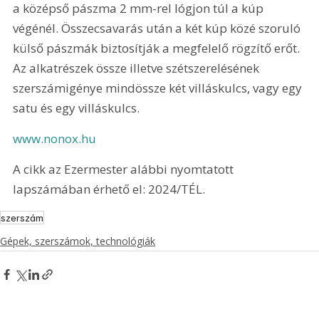
a középső pászma 2 mm-rel lógjon túl a kúp 
végénél. Összecsavarás után a két kúp közé szoruló 
külső pászmák biztosítják a megfelelő rögzítő erőt. 
Az alkatrészek össze illetve szétszerelésének 
szerszámigénye mindössze két villáskulcs, vagy egy 
satu és egy villáskulcs.
www.nonox.hu
A cikk az Ezermester alábbi nyomtatott 
lapszámában érhető el: 2024/TÉL.
szerszám
Gépek, szerszámok, technológiák