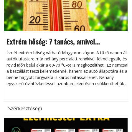
Extrém hőség: 7 tanács, amivel
megóvhatjuk autónkat a nyári károktól
Ismét extrém hőség várható Magyarországon. A tűző napon álló
autók utastere már néhány perc alatt rendkívül felmelegszik, és
rövid időn belül akár a 60-70 °C-ot is megközelítheti. Ez nemcsak
n
a beszállást teszi kellemetlenné, hanem az autó állapotára és a
benne hagyott tárgyakra is káros hatással lehet. Néhány
egyszerű óvintézkedéssel azonban jelentősen csökkenthetjük a
hőség káros hatásait.
l
Szerkesztőségi