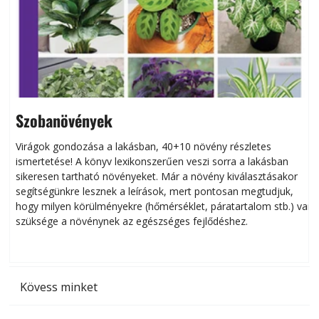
Szobanövények
Virágok gondozása a lakásban, 40+10 növény részletes
ismertetése! A könyv lexikonszerűen veszi sorra a lakásban
s
sikeresen tart­ha­tó növényeket. Már a növény kiválasztásakor
h
segítségünkre lesznek a leírások, mert pontosan megtudjuk,
k
hogy milyen körülményekre (hőmérséklet, páratartalom stb.) van
szüksége a növénynek az egészséges fejlődéshez.
t
Kövess minket