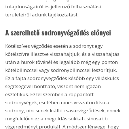
tulajdonságairól és jellemző felhasználási 
területeiről adunk tájékoztatást.
A szerelhető sodronyvégződés előnyei
Kötélszíves végződés esetén a sodronyt egy 
kötélszívre illesztve visszahajtjuk, és a visszahajtás 
után a hurok tövénél és legalább még egy ponton 
kötélbilinccsel vagy sodronybilinccsel leszorítjuk. 
Ez a fajta sodronyvégződés később egy villáskulcs 
segítségével bontható, viszont nem igazán 
esztétikus. Ezzel szemben a roppantott 
sodronyvégek, esetében nincs visszafordítva a 
sodrony, nincsenek kiálló csavarvégződések, ennek 
megfelelően ez a megoldás sokkal csinosabb 
végeredményt produkál. A módszer lényege, hogy 