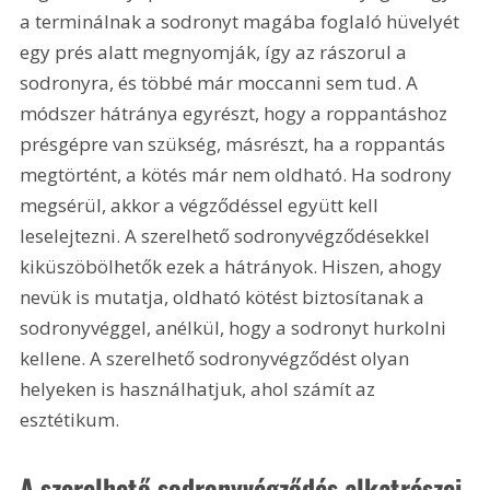
a terminálnak a sodronyt magába foglaló hüvelyét 
egy prés alatt megnyomják, így az rászorul a 
sodronyra, és többé már moccanni sem tud. A 
módszer hátránya egyrészt, hogy a roppantáshoz 
présgépre van szükség, másrészt, ha a roppantás 
megtörtént, a kötés már nem oldható. Ha sodrony 
megsérül, akkor a végződéssel együtt kell 
leselejtezni. A szerelhető sodronyvégződésekkel 
kiküszöbölhetők ezek a hátrányok. Hiszen, ahogy 
nevük is mutatja, oldható kötést biztosítanak a 
sodronyvéggel, anélkül, hogy a sodronyt hurkolni 
kellene. A szerelhető sodronyvégződést olyan 
helyeken is használhatjuk, ahol számít az 
esztétikum. 
A szerelhető sodronyvégződés alkatrészei