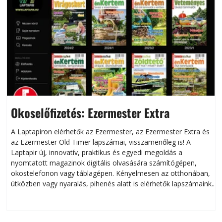
Okoselőfizetés: Ezermester Extra
A Laptapiron elérhetők az Ezermester, az Ezermester Extra és
az Ezermester Old Timer lapszámai, visszamenőleg is! A
Laptapir új, innovatív, praktikus és egyedi megoldás a
L
nyomtatott magazinok digitális olvasására számítógépen,
okostelefonon vagy táblagépen. Kényelmesen az otthonában,
útközben vagy nyaralás, pihenés alatt is elérhetők lapszámaink.
ú
Bárhol, bármikor, akár külföldön élve vagy dolgozva is
B
olvashatók az Ezermester lapszámai. A Laptapir kényelmes
megoldás, mert: – t