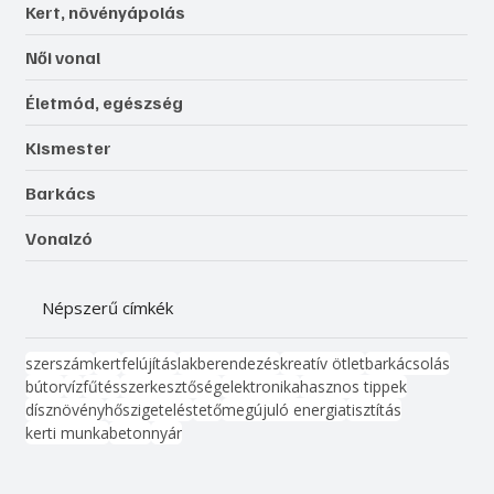
Kert, növényápolás
Női vonal
Életmód, egészség
Kismester
Barkács
Vonalzó
Népszerű címkék
szerszám
kert
felújítás
lakberendezés
kreatív ötlet
barkácsolás
bútor
víz
fűtés
szerkesztőség
elektronika
hasznos tippek
dísznövény
hőszigetelés
tető
megújuló energia
tisztítás
kerti munka
beton
nyár