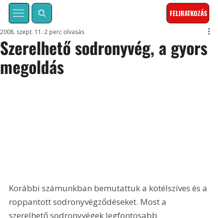
FELIRATKOZÁS
2008. szept. 11.
2 perc olvasás
Szerelhető sodronyvég, a gyors
megoldás
Korábbi számunkban bemutattuk a kötélszíves és a 
roppantott sodronyvégződéseket. Most a 
szerelhető sodronyvégek legfontosabb 