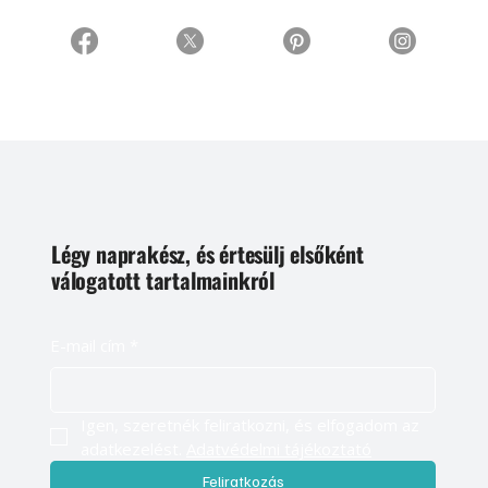
Légy naprakész, és értesülj elsőként
válogatott tartalmainkról
E-mail cím
*
Igen, szeretnék feliratkozni, és elfogadom az 
adatkezelést. 
Adatvédelmi tájékoztató
Feliratkozás