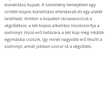
kialakítású kupak. A szerelvény belsejében egy 
szintén kúpos kialakítású ellendarab és egy alátét 
található. Amikor a kupakot rácsavarozzuk a 
végződésre, a két kúpos alkatrész összeszorítja a 
sodronyt. Húzó erő hatására a két kúp még inkább 
egymásba csúszik, így minél nagyobb erő feszíti a 
sodronyt, annál jobban szorul rá a végződés.