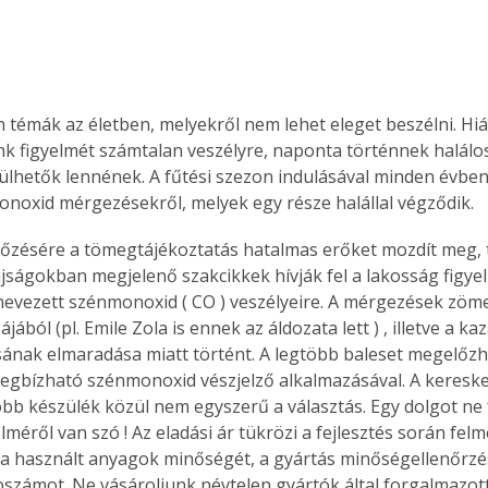
 témák az életben, melyekről nem lehet eleget beszélni. Hiáb
k figyelmét számtalan veszélyre, naponta történnek halálos
ülhetők lennének. A fűtési szezon indulásával minden évben
noxid mérgezésekről, melyek egy része halállal végződik.
zésére a tömegtájékoztatás hatalmas erőket mozdít meg, t
újságokban megjelenő szakcikkek hívják fel a lakosság figye
 nevezett szénmonoxid ( CO ) veszélyeire. A mérgezések zöme
ájából (pl. Emile Zola is ennek az áldozata lett ) , illetve a 
ának elmaradása miatt történt. A legtöbb baleset megelőzh
gbízható szénmonoxid vészjelző alkalmazásával. A keresk
bb készülék közül nem egyszerű a választás. Egy dolgot ne fel
méről van szó ! Az eladási ár tükrözi a fejlesztés során fel
 a használt anyagok minőségét, a gyártás minőségellenőrzés
bszámot. Ne vásároljunk névtelen gyártók által forgalmazott