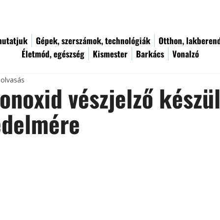
utatjuk
Gépek, szerszámok, technológiák
Otthon, lakberen
Életmód, egészség
Kismester
Barkács
Vonalzó
 olvasás
noxid vészjelző készü
édelmére