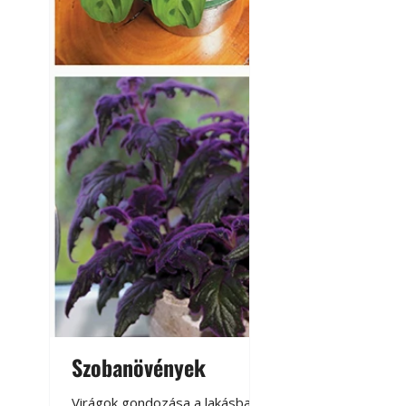
Kültéri hűtés: ho
a teraszt és a ker
Szobanövények
Virágoskert: k
teraszon, laká
Virágok gondozása a lakásban,