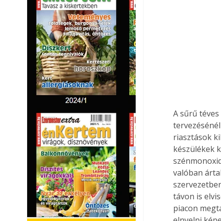
A sűrű téves
tervezésénél
riasztások k
készülékek k
szénmonoxidr
valóban árt
szervezetbe
távon is elv
piacon megta
elnyelni kép