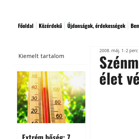
Főoldal
Közérdekű
Újdonságok, érdekességek
Bem
2008. máj. 1.
2 perc
Szénmo
Kiemelt tartalom
élet v
Extrém hőség: 7