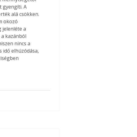
 gyengíti. A 
rték alá csökken. 
m okozó 
jelenléte a 
 a kazánból 
hiszen nincs a 
 idő elhúzódása, 
yiségben 