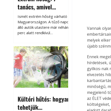
tanács, amivel
megóvhatjuk
Ismét extrém hőség várható
autónkat a nyári
Magyarországon. A tűző napon
álló autók utastere már néhány
Vannak olyan
károktól
perc alatt rendkívül
embertársain
felmelegszik, és rövid időn belül
melyek elker
akár a 60-70 °C-ot is
újabb szénmo
megközelítheti. Ez nemcsak a
beszállást teszi kellemetlenné,
Ennek megelő
hanem az autó állapotára és a
hírdetések, 
benne hagyott tárgyakra is
gyilkos-nak
káros hatással lehet. Néhány
elvezetés hib
egyszerű óvintézkedéssel
karbantartás
azonban jelentősen
minőségű, me
csökkenthetjük a hőség káros
megjelenő tö
hatásait.
Kültéri hűtés: hogyan
az ÉLET védel
költségeket,
tehetjük
eladott dara