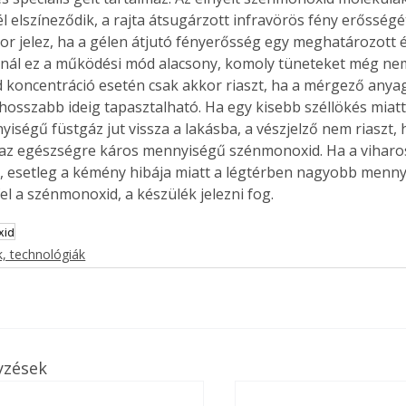
 elszíneződik, a rajta átsugárzott infravörös fény erősségét
or jelez, ha a gélen átjutó fényerősség egy meghatározott é
snál ez a működési mód alacsony, komoly tüneteket még ne
Együtt jobban megéri!
koncentráció esetén csak akkor riaszt, ha a mérgező anyag 
hosszabb ideig tapasztalható. Ha egy kisebb széllökés miatt
Bővebb információ itt!
k az
Együtt jobban megéri! A
iségű füstgáz jut vissza a lakásba, a vészjelző nem riaszt, 
mester
könyvek tetszőleges
az egészségre káros mennyiségű szénmonoxid. Ha a viharos
er Old
párosítással kedvezményes
, esetleg a kémény hibája miatt a légtérben nagyobb menn
áron, 0 Ft postaköltséggel
el a szénmonoxid, a készülék jelezni fog.
ptapir új,
megrendelhetők!
és egyedi
xid
tt
, technológiák
lvasására
elefonon
nyelmesen
ben vagy
t is
. Bárhol,
yzések
ön élve
ashatók az