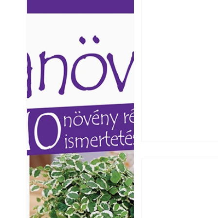
Ezermester lapszámai. A
Ezermester lapszámai
Laptapir kényelmes megoldás,
Laptapir kényelmes 
mert: – t
mert: – t