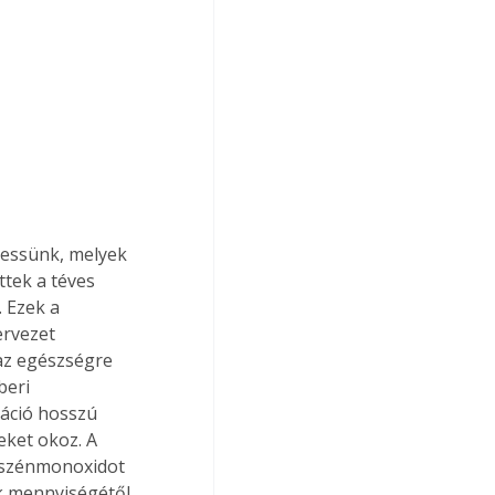
ressünk, melyek 
tek a téves 
 Ezek a 
rvezet 
az egészségre 
eri 
áció hosszú 
ket okoz. A 
 szénmonoxidot 
ák mennyiségétől 