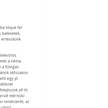
a hívjuk fel 
 balesetek, 
 értesülünk 
elevíziós 
lmét a néma 
 a fűstgáz 
kazánok időszakos 
ető egy jó 
edőknél 
ejtsünk el! Itt 
merült mérnöki 
i rendszerét, az 
 olcsó 