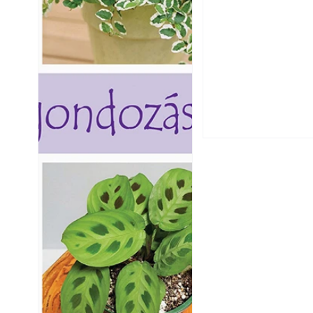
Csatornaszag a h
megoldások