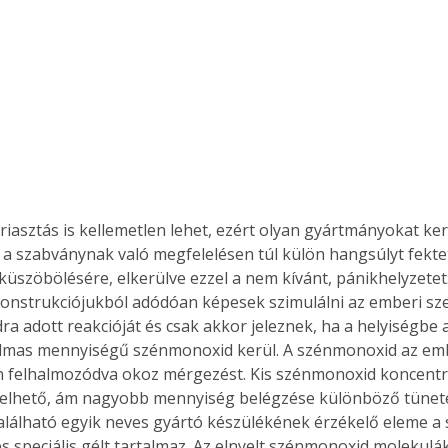
 riasztás is kellemetlen lehet, ezért olyan gyártmányokat ke
 a szabványnak való megfelelésen túl külön hangsúlyt fektet
iküszöbölésére, elkerülve ezzel a nem kívánt, pánikhelyzetet.
onstrukciójukból adódóan képesek szimulálni az emberi sze
a adott reakcióját és csak akkor jeleznek, ha a helyiségbe 
almas mennyiségű szénmonoxid kerül. A szénmonoxid az emb
n felhalmozódva okoz mérgezést. Kis szénmonoxid koncentr
iselhető, ám nagyobb mennyiség belégzése különböző tünete
lálható egyik neves gyártó készülékének érzékelő eleme a
es speciális gélt tartalmaz. Az elnyelt szénmonoxid molekul