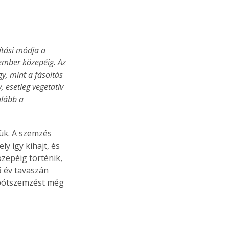
ítási módja a 
ember közepéig. Az 
y, mint a fásoltás 
 esetleg vegetatív 
alább a 
ük. A szemzés 
y így kihajt, és 
zepéig történik, 
 év tavaszán 
 pótszemzést még 