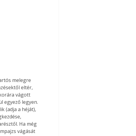
artós melegre 
ésektől eltér, 
kkorára vágott 
ül egyező legyen. 
 (adja a héját), 
gkezdése, 
farésztől. Ha még 
empajzs vágását 