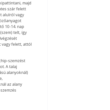
ipattintani, majd 
es szár felett 
t alulról vagy 
tözőanyagot 
tő 10-14. nap 
szem) telt, így 
lvégzését 
agy felett, attól 
 chip-szemzést 
. A talaj 
ású alanyoknál) 
e, 
nál az alany 
p-szemzés 