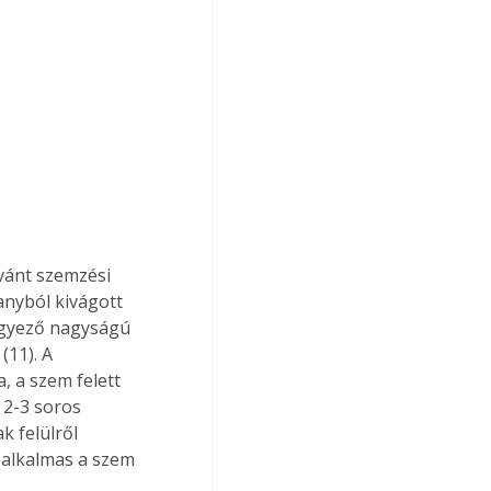
vánt szemzési 
anyból kivágott 
 egyező nagyságú 
(11). A 
, a szem felett 
 2-3 soros 
k felülről 
m alkalmas a szem 