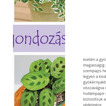
esetén a gyö
magasságig a
szempajzs he
legyen a kivá
gyökérnyakba 
visszavágva 
hullámpapír c
biztosítsuk a
védelmére.