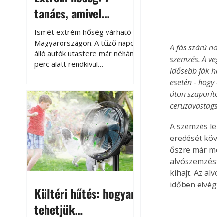
tanács, amivel
megóvhatjuk
Ismét extrém hőség várható
autónkat a nyári
Magyarországon. A tűző napon
A fás szárú n
álló autók utastere már néhány
károktól
szemzés. A ve
perc alatt rendkívül
idősebb fák h
felmelegszik, és rövid időn belül
esetén - hogy
akár a 60-70 °C-ot is
úton szaporít
megközelítheti. Ez nemcsak a
ceruzavastags
beszállást teszi kellemetlenné,
hanem az autó állapotára és a
A szemzés le
benne hagyott tárgyakra is
eredését köve
káros hatással lehet. Néhány
egyszerű óvintézkedéssel
őszre már me
azonban jelentősen
alvószemzést
csökkenthetjük a hőség káros
kihajt. Az a
hatásait.
időben elvég
Kültéri hűtés: hogyan
tehetjük