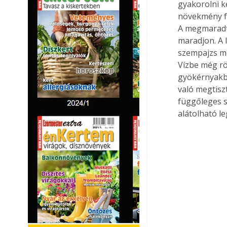
gyakorolni k
növekmény fás
A megmaradt 
maradjon. A 
szempajzs me
Vízbe még röv
gyökérnyakba
való megtisz
függőleges s
alátolható le