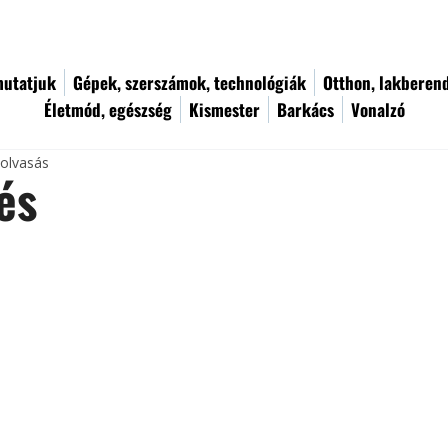
utatjuk
Gépek, szerszámok, technológiák
Otthon, lakberen
Életmód, egészség
Kismester
Barkács
Vonalzó
 olvasás
és