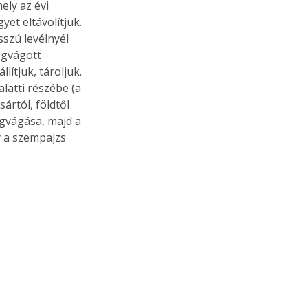
ely az évi 
et eltávolítjuk. 
szú levélnyél 
egvágott 
ítjuk, tároljuk. 
latti részébe (a 
rtól, földtől 
egvágása, majd a 
y a szempajzs 