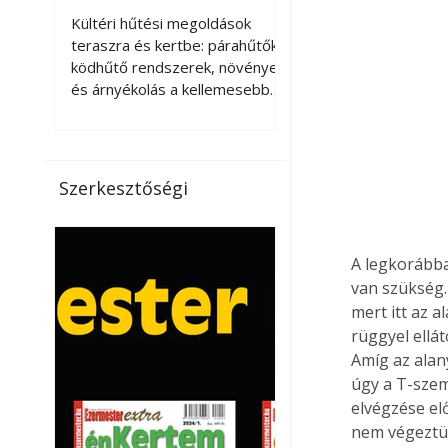
kellemesebbé a
Kültéri hűtési megoldások
teraszt és a kertet?
teraszra és kertbe: párahűtők,
ködhűtő rendszerek, növények
és árnyékolás a kellemesebb
nyári mikroklímáért. A kültéri
hűtés kérdése az utóbbi
években egyre nagyobb
jelentőséget kapott, ahogy a
Szerkesztőségi
nyári hőhullámok gyakoribbá és
intenzívebbé váltak. Míg
korábban elsősorban a beltéri
A legkorábba
klímaberendezések jelentették
a megoldást a meleg ellen, ma
van szükség.
már egyre többen keresnek
mert itt az a
olyan kültéri hűtési
rüggyel ellá
lehetőségeket is, amelyek a
Amíg az alan
teraszok, erkélyek, kertek vagy
úgy a T-sze
vendégl
elvégzése elő
nem végeztün