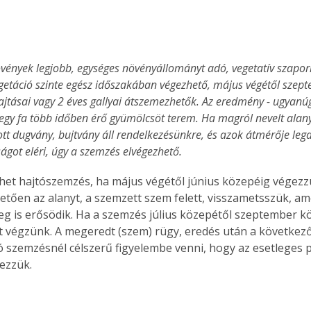
övények legjobb, egységes növényállományt adó, vegetatív szapor
getáció szinte egész időszakában végezhető, május végétől szept
ajtásai vagy 2 éves gallyai átszemezhetők. Az eredmény - ugyanúg
 egy fa több időben érő gyümölcsöt terem. Ha magról nevelt alany,
ott dugvány, bujtvány áll rendelkezésünkre, és azok átmérője leg
ágot eléri, úgy a szemzés elvégezhető.
het hajtószemzés, ha május végétől június közepéig végezz
tően az alanyt, a szemzett szem felett, visszametsszük, amel
g is erősödik. Ha a szemzés július közepétől szeptember kö
 végzünk. A megeredt (szem) rügy, eredés után a következő
lvó szemzésnél célszerű figyelembe venni, hogy az esetleges
ezzük. 