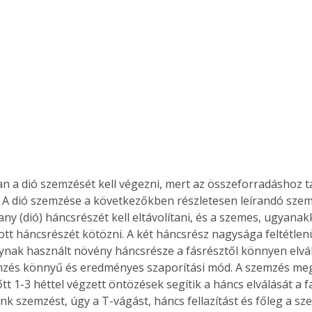
n a dió szemzését kell végezni, mert az összeforradáshoz t
 A dió szemzése a következőkben részletesen leírandó szemz
lany (dió) háncsrészét kell eltávolítani, és a szemes, ugyana
tott háncsrészét kötözni. A két háncsrész nagysága feltétlen
ynak használt növény háncsrésze a fásrésztől könnyen elválik
mzés könnyű és eredményes szaporítási mód. A szemzés me
tt 1-3 héttel végzett öntözések segítik a háncs elválását a 
k szemzést, úgy a T-vágást, háncs fellazítást és főleg a sz