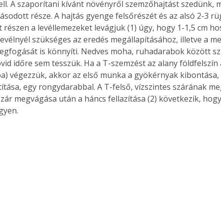
ell. A szaporítani kívánt növényről szemzőhajtást szedünk, m
odott része. A hajtás gyenge felsőrészét és az alsó 2-3 rügy
részen a levéllemezeket levágjuk (1) úgy, hogy 1-1,5 cm hos
levélnyél szükséges az eredés megállapításához, illetve a m
gfogását is könnyíti. Nedves moha, ruhadarabok között száll
id időre sem tesszük. Ha a T-szemzést az alany földfelszín a
) végezzük, akkor az első munka a gyökérnyak kibontása, sá
títása, egy rongydarabbal. A T-felső, vízszintes szárának m
zár megvágása után a háncs fellazítása (2) következik, hog
gyen. 