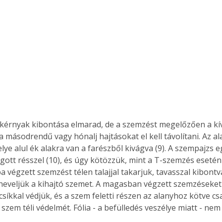
kérnyak kibontása elmarad, de a szemzést megelőzően a kí
 másodrendű vagy hónalj hajtásokat el kell távolítani. Az al
lye alul ék alakra van a farészből kivágva (9). A szempajzs
gott résszel (10), és úgy kötözzük, mint a T-szemzés esetén 
végzett szemzést télen talajjal takarjuk, tavasszal kibontva
neveljük a kihajtó szemet. A magasban végzett szemzéseket
síkkal védjük, és a szem feletti részen az alanyhoz kötve csa
 szem téli védelmét. Fólia - a befülledés veszélye miatt - ne