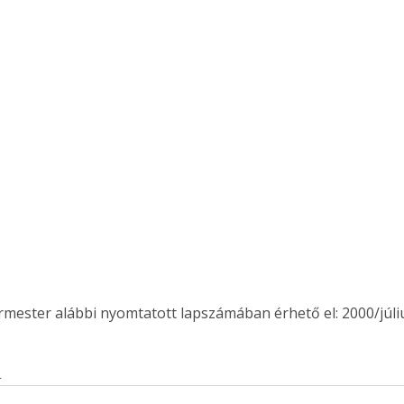
ermester alábbi nyomtatott lapszámában érhető el: 2000/júl
ertben,
Gyógyító növények: a
s
sban
természet kincsei az