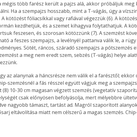
a mégis több farész került a pajzs alá, akkor próbáljuk meg k
. A
álni. Ha a szempajzs hosszabb, mint a T-vágás, úgy a vízszint
megoldás,
 A kötözést fóliacsíkkal vagy rafiával végezzük (6). A kötözés
formán kezdhetjük, és a szemet kihagyva folytathatjuk. A kö
rtsuk feszesen, és szorosan kötözzünk (7). A szemzést köve
ató a feszes szempajzs, a levélnyél pattanva válik le, a rügy (
ményes. Sötét, ráncos, száradó szempajzs a pótszemzés e
szemzést a meg nem eredt szem, sebzés (T-vágás) helye alatt v
gezzünk.
ogy az alanynak a háncsrésze nem válik el a farésztől; ekkor
hip-szemzésnél a fás résszel együtt vágjuk meg a szempajzsot
ett (8) 10-30 cm magasan végzett szemzés (vegetatív szaporít
élységét csak előnyösen befolyásolja, mert mélyebbre ültetv
ve nagyobb támaszt, tartást ad. Magról szaporított alanyok
tősarj eltávolítása miatt nem célszerű a magas szemzés. Chi