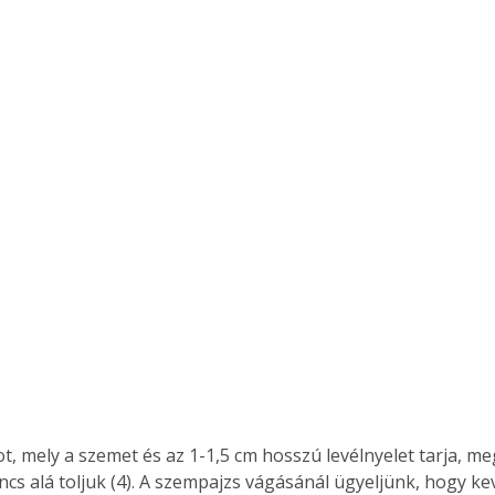
Együtt jobban megéri!
Bővebb információ itt!
k az
Együtt jobban megéri! A
mester
könyvek tetszőleges
er Old
párosítással kedvezményes
áron, 0 Ft postaköltséggel
ptapir új,
megrendelhetők!
és egyedi
tt
lvasására
elefonon
nyelmesen
ben vagy
t is
. Bárhol,
, mely a szemet és az 1-1,5 cm hosszú levélnyelet tarja, meg
ön élve
áncs alá toljuk (4). A szempajzs vágásánál ügyeljünk, hogy ke
ashatók az