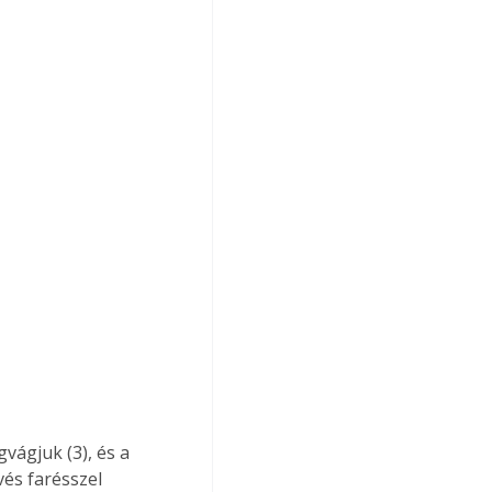
vágjuk (3), és a 
vés farésszel 