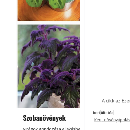
A cikk az Ez
kert
ültetés
Szobanövények
Virágoskert: k
Kert, növényápolá
teraszon, laká
Virágok gondozása a lakásban,