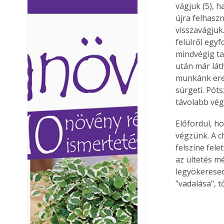
vágjuk (5), h
Ezermester lapszámai. A
Ezermester lapszámai
újra felhaszn
Laptapir kényelmes megoldás,
Laptapir kényelmes 
visszavágjuk.
mert: – t
mert: – t
felülről egy
mindvégig ta
után már láth
munkánk ered
sürgeti. Pót
távolabb vé
Előfordul, h
végzünk. A c
felszíne fel
az ültetés m
legyökeresed
"vadalása", 