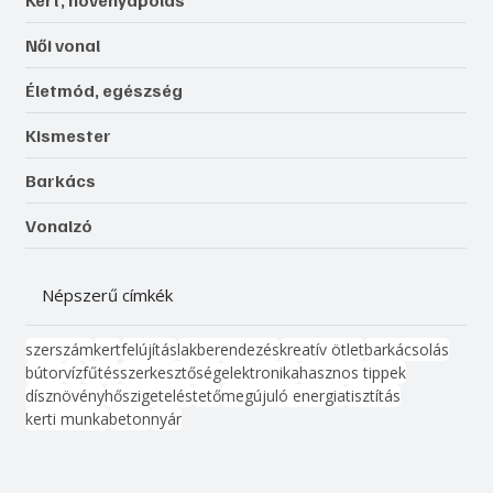
Női vonal
Életmód, egészség
Kismester
Barkács
Vonalzó
Népszerű címkék
szerszám
kert
felújítás
lakberendezés
kreatív ötlet
barkácsolás
bútor
víz
fűtés
szerkesztőség
elektronika
hasznos tippek
dísznövény
hőszigetelés
tető
megújuló energia
tisztítás
kerti munka
beton
nyár