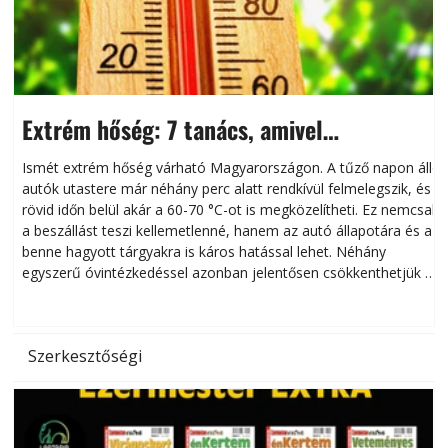
Extrém hőség: 7 tanács, amivel
megóvhatjuk autónkat a nyári károktól
Ismét extrém hőség várható Magyarországon. A tűző napon álló
autók utastere már néhány perc alatt rendkívül felmelegszik, és
rövid időn belül akár a 60-70 °C-ot is megközelítheti. Ez nemcsak
n
a beszállást teszi kellemetlenné, hanem az autó állapotára és a
benne hagyott tárgyakra is káros hatással lehet. Néhány
egyszerű óvintézkedéssel azonban jelentősen csökkenthetjük a
hőség káros hatásait.
l
Szerkesztőségi