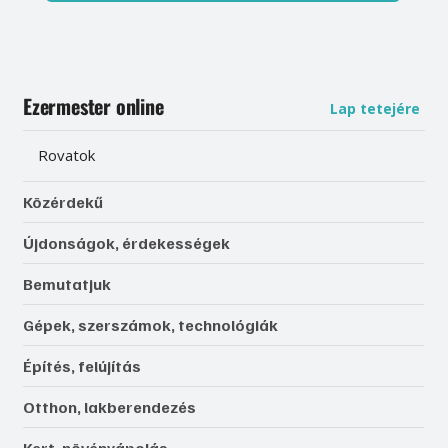
Ezermester online
Lap tetejére
Rovatok
Közérdekű
Újdonságok, érdekességek
Bemutatjuk
Gépek, szerszámok, technológiák
Építés, felújítás
Otthon, lakberendezés
Kert, növényápolás