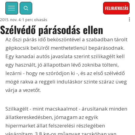
FELIRATKOZÁS
2015. nov. 4.
1 perc olvasás
Szélvédő párásodás ellen
Az őszi párás idő beköszöntével a szabadban tárolt 
gépkocsik belülről menthetetlenül bepárásodnak. 
Egy kanadai autós javaslata szerint szilikagélt kell 
egy használt, jó állapotban lévő zokniba tölteni, 
lezárni - hogy ne szóródjon ki -, és az első szélvédő 
mögé rakva a reggeli induláskor szinte száraz üveg 
várja a vezetőt. 
Szilkagélt - mint macskaalmot - árusítanak minden 
állatkereskedésben, jómagam az egyik 
hipermarket állat felszerelési részlegében 
vásároltam, 3.8 kg-os műanyag zacskóban van, 