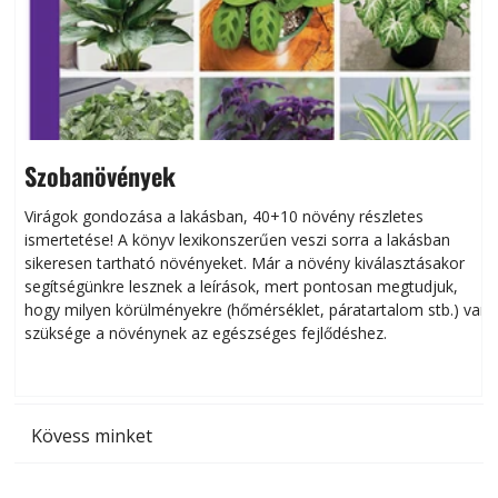
Szobanövények
Virágok gondozása a lakásban, 40+10 növény részletes
ismertetése! A könyv lexikonszerűen veszi sorra a lakásban
s
sikeresen tart­ha­tó növényeket. Már a növény kiválasztásakor
h
segítségünkre lesznek a leírások, mert pontosan megtudjuk,
k
hogy milyen körülményekre (hőmérséklet, páratartalom stb.) van
szüksége a növénynek az egészséges fejlődéshez.
t
Kövess minket