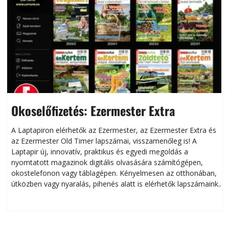
Okoselőfizetés: Ezermester Extra
A Laptapiron elérhetők az Ezermester, az Ezermester Extra és
az Ezermester Old Timer lapszámai, visszamenőleg is! A
Laptapir új, innovatív, praktikus és egyedi megoldás a
L
nyomtatott magazinok digitális olvasására számítógépen,
okostelefonon vagy táblagépen. Kényelmesen az otthonában,
útközben vagy nyaralás, pihenés alatt is elérhetők lapszámaink.
ú
Bárhol, bármikor, akár külföldön élve vagy dolgozva is
B
olvashatók az Ezermester lapszámai. A Laptapir kényelmes
megoldás, mert: – t