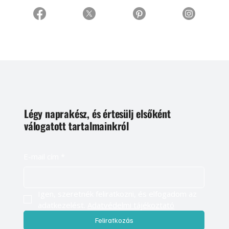
Légy naprakész, és értesülj elsőként
válogatott tartalmainkról
E-mail cím
*
Igen, szeretnék feliratkozni, és elfogadom az 
adatkezelést. 
Adatvédelmi tájékoztató
Feliratkozás