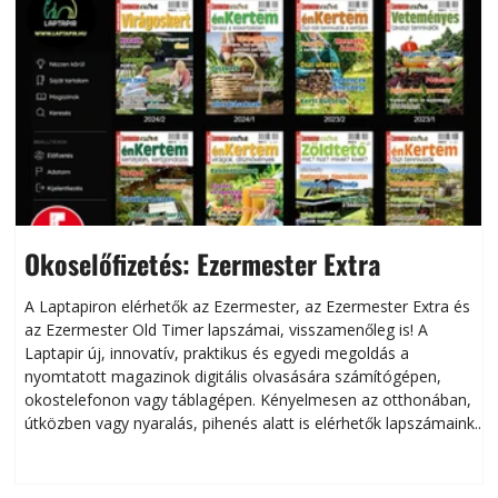
Okoselőfizetés: Ezermester Extra
A Laptapiron elérhetők az Ezermester, az Ezermester Extra és
az Ezermester Old Timer lapszámai, visszamenőleg is! A
Laptapir új, innovatív, praktikus és egyedi megoldás a
L
nyomtatott magazinok digitális olvasására számítógépen,
okostelefonon vagy táblagépen. Kényelmesen az otthonában,
útközben vagy nyaralás, pihenés alatt is elérhetők lapszámaink.
ú
Bárhol, bármikor, akár külföldön élve vagy dolgozva is
B
olvashatók az Ezermester lapszámai. A Laptapir kényelmes
megoldás, mert: – t