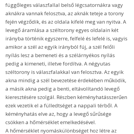
függőleges válaszfallal belső légcsatornákra vagy 
aknákra vannak felosztva, az aknák teteje a torony 
fején végződik, és az oldala kifelé meg van nyitva. A 
levegő áramlása a széltorony egyes oldalain két 
irányba történik egyszerre, felfelé és lefelé is, vagyis 
amikor a szél az egyik irányból fúj, a szél felőli 
nyílás lesz a bemeneti és a szélárnyékos nyílás 
pedig a kimeneti, illetve fordítva. A négyutas 
széltorony is válaszfalakkal van felosztva. Az egyik 
akna mindig a szél bevezetése érdekében működik, 
a másik akna pedig a benti, eltávolítandó levegő 
kieresztésére szolgál. Részben kéményhatásszerűen 
ezek vezetik el a fülledtséget a nappali térből. A 
kéményhatás elve az, hogy a levegő sűrűsége 
csökken a hőmérséklet emelkedésével. 
A hőmérséklet nyomáskülönbséget hoz létre az 