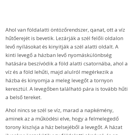
Ahol van földalatti öntözőrendszer, qanat, ott a víz 
hűtőerejét is bevetik. Lezárják a szél felőli oldalon 
levő nyílásokat és kinyitják a szél alatti oldalt. A 
kinti levegő a házban levő nyomáskülönbség 
hatására beszívódik a föld alatti csatornába, ahol a 
víz és a föld lehűti, majd alulról megérkezik a 
házba és kinyomja a meleg levegőt a tornyon 
keresztül. A levegőben található pára is tovább hűti 
a belső tereket.
Ahol nincs se szél se víz, marad a napkémény, 
aminek az a működési elve, hogy a felmelegedő 
torony kiszívja a ház belsejéből a levegőt. A házat 