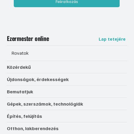
Feliratkozás
Ezermester online
Lap tetejére
Rovatok
Közérdekű
Újdonságok, érdekességek
Bemutatjuk
Gépek, szerszámok, technológiák
Építés, felújítás
Otthon, lakberendezés