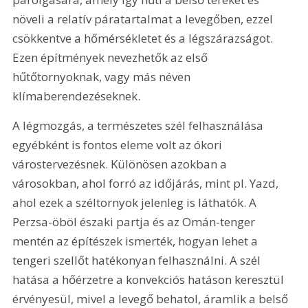
növeli a relatív páratartalmat a levegőben, ezzel 
csökkentve a hőmérsékletet és a légszárazságot. 
Ezen építmények nevezhetők az első 
hűtőtornyoknak, vagy más néven 
klímaberendezéseknek.
A légmozgás, a természetes szél felhasználása 
egyébként is fontos eleme volt az ókori 
várostervezésnek. Különösen azokban a 
városokban, ahol forró az időjárás, mint pl. Yazd, 
ahol ezek a széltornyok jelenleg is láthatók. A 
Perzsa-öböl északi partja és az Omán-tenger 
mentén az építészek ismerték, hogyan lehet a 
tengeri szellőt hatékonyan felhasználni. A szél 
hatása a hőérzetre a konvekciós hatáson keresztül 
érvényesül, mivel a levegő behatol, áramlik a belső 