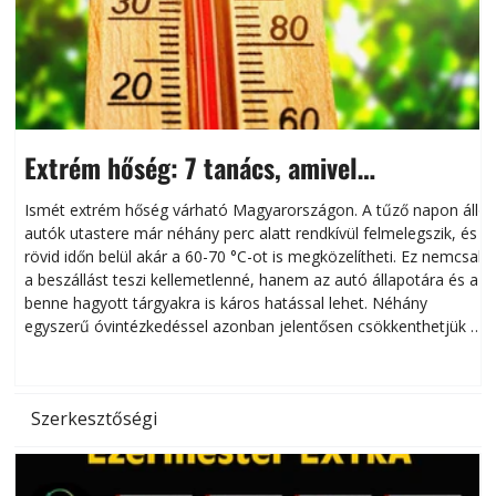
Extrém hőség: 7 tanács, amivel
megóvhatjuk autónkat a nyári károktól
Ismét extrém hőség várható Magyarországon. A tűző napon álló
autók utastere már néhány perc alatt rendkívül felmelegszik, és
rövid időn belül akár a 60-70 °C-ot is megközelítheti. Ez nemcsak
n
a beszállást teszi kellemetlenné, hanem az autó állapotára és a
benne hagyott tárgyakra is káros hatással lehet. Néhány
egyszerű óvintézkedéssel azonban jelentősen csökkenthetjük a
hőség káros hatásait.
l
Szerkesztőségi