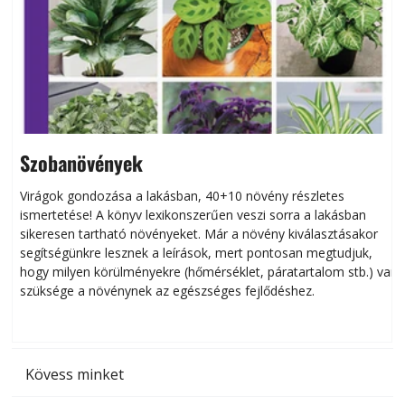
Szobanövények
Virágok gondozása a lakásban, 40+10 növény részletes
ismertetése! A könyv lexikonszerűen veszi sorra a lakásban
s
sikeresen tart­ha­tó növényeket. Már a növény kiválasztásakor
h
segítségünkre lesznek a leírások, mert pontosan megtudjuk,
k
hogy milyen körülményekre (hőmérséklet, páratartalom stb.) van
szüksége a növénynek az egészséges fejlődéshez.
t
Kövess minket