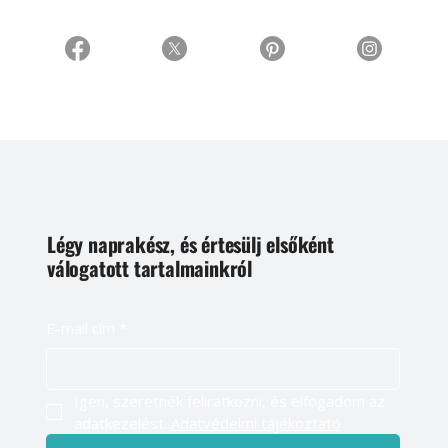
Légy naprakész, és értesülj elsőként
válogatott tartalmainkról
E-mail cím
*
Igen, szeretnék feliratkozni, és elfogadom az 
adatkezelést. 
Adatvédelmi tájékoztató