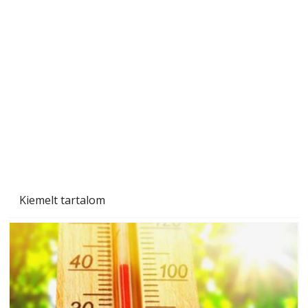
Naptej vagy napolaj? Melyiket válasszuk, és
miben különböznek?
Kiemelt tartalom