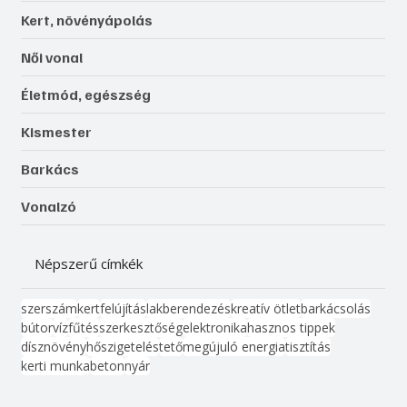
Kert, növényápolás
Női vonal
Életmód, egészség
Kismester
Barkács
Vonalzó
Népszerű címkék
szerszám
kert
felújítás
lakberendezés
kreatív ötlet
barkácsolás
bútor
víz
fűtés
szerkesztőség
elektronika
hasznos tippek
dísznövény
hőszigetelés
tető
megújuló energia
tisztítás
kerti munka
beton
nyár