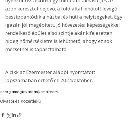
ilyenkor összekötik egy földalatti aknával, és az 
azon keresztül bejövő, a föld által lehűtött levegő 
beszippantódik a házba, és hűti a helyiségeket. Egy 
igazán jól megépített, jó hővezetési képességekkel 
rendelkező épület alsó szintje akár kifejezetten 
hideg hőmérsékletre is lehűthető, ahogy ez sok 
mecsetnél is tapasztalható.
A cikk az Ezermester alábbi nyomtatott 
lapszámában érhető el: 2024/október.
energiamegtakarítás
klíma
áram
Olvasói és Közérdekű