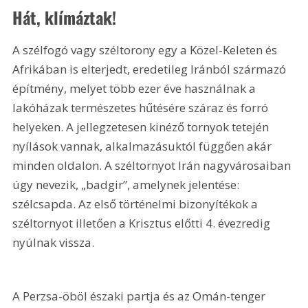
Hát, klímáztak!
A szélfogó vagy széltorony egy a Közel-Keleten és 
Afrikában is elterjedt, eredetileg Iránból származó 
építmény, melyet több ezer éve használnak a 
lakóházak természetes hűtésére száraz és forró 
helyeken. A jellegzetesen kinéző tornyok tetején 
nyílások vannak, alkalmazásuktól függően akár 
minden oldalon. A széltornyot Irán nagyvárosaiban 
úgy nevezik, „badgir”, amelynek jelentése: 
szélcsapda. Az első történelmi bizonyítékok a 
széltornyot illetően a Krisztus előtti 4. évezredig 
nyúlnak vissza.
A Perzsa-öböl északi partja és az Omán-tenger 