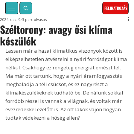
FELIRATKOZÁS
2024. dec. 9.
3 perc olvasás
Széltorony: avagy ősi klíma
készülék
Lassan már a hazai klimatikus viszonyok között is 
elképzelhetetlen átvészelni a nyári forróságot klíma 
nélkül. Csakhogy ez rengeteg energiát emészt fel. 
Ma már ott tartunk, hogy a nyári áramfogyasztás 
meghaladja a téli csúcsot, és ez nagyrészt a 
klímakészülékeknek tudható be. De nálunk sokkal 
forróbb részei is vannak a világnak, és voltak már 
évezredekkel ezelőtt is. Az ott lakók vajon hogyan 
tudtak védekezni a hőség ellen?