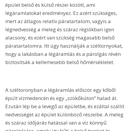
épület belső és külső részei között, ami 
légáramlatokat eredményez. Ez azért szükséges, 
mert az átlagos relatív páratartalom, vagyis a 
légnedvesség a meleg és száraz régiókban igen 
alacsony, és ezért van szükség magasabb belső 
páratartalomra. Itt úgy használják a széltornyokat, 
hogy a lakásban a légáramlás és a párolgás révén 
biztosítsák a kellemesebb belső hőmérsékletet.
A széltoronyban a légáramlás először egy kőből 
épült vízmedencén és egy „szökőkúton” halad át. 
Ezután lép be a levegő az épületbe, és ezáltal szállít 
nedvességet az épület különböző részeibe. A meleg 
és száraz időjárás hatással van a víz könnyű 
párolgására, amely így hűti a belső tereket és 