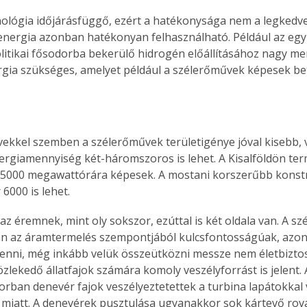
. A
nológia időjárásfüggő, ezért a hatékonysága nem a legkedve
megoldás,
nergia azonban hatékonyan felhasználható. Például az egy
litikai fősodorba bekerülő hidrogén előállításához nagy m
rgia szükséges, amelyet például a szélerőművek képesek be
kkel szemben a szélerőművek területigénye jóval kisebb, v
energiamennyiség két-háromszoros is lehet. A Kisalföldön te
-5000 megawattórára képesek. A mostani korszerűbb konstr
6000 is lehet.
z éremnek, mint oly sokszor, ezúttal is két oldala van. A sz
an az áramtermelés szempontjából kulcsfontosságúak, azon
enni, még inkább velük összeütközni messze nem életbiztosí
zlekedő állatfajok számára komoly veszélyforrást is jelent. 
sorban denevér fajok veszélyeztetettek a turbina lapátokkal 
 miatt. A denevérek pusztulása ugyanakkor sok kártevő rov