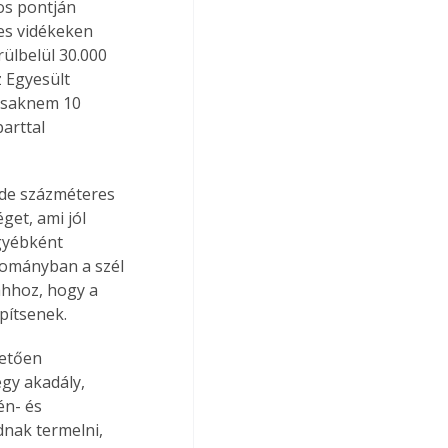
os pontján 
les vidékeken 
ülbelül 30.000 
 Egyesült 
csaknem 10 
arttal 
 de százméteres 
et, ami jól 
gyébként 
tományban a szél 
hhoz, hogy a 
pítsenek.
etően 
gy akadály, 
én- és 
nak termelni, 