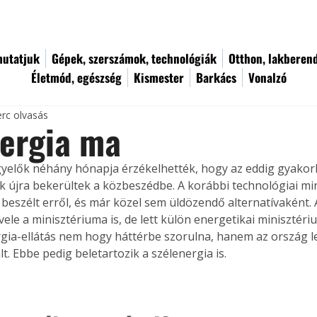
utatjuk
Gépek, szerszámok, technológiák
Otthon, lakberen
Életmód, egészség
Kismester
Barkács
Vonalzó
erc olvasás
nergia ma
igyelők néhány hónapja érzékelhették, hogy az eddig gyakorlat
 újra bekerültek a közbeszédbe. A korábbi technológiai min
s beszélt erről, és már közel sem üldözendő alternatívaként.
vele a minisztériuma is, de lett külön energetikai minisztérium
gia-ellátás nem hogy háttérbe szorulna, hanem az ország l
t. Ebbe pedig beletartozik a szélenergia is.