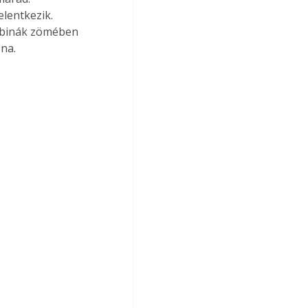
lentkezik. 
rbinák zömében 
na.