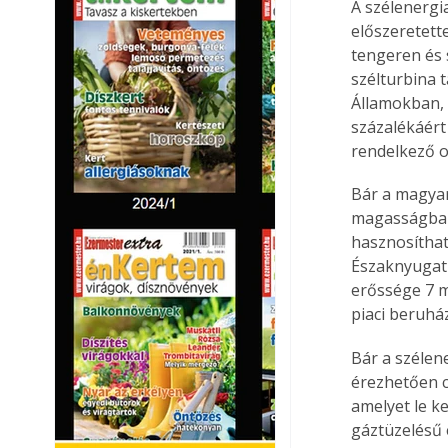
A szélenergi
előszeretette
tengeren és 
szélturbina 
Államokban,
százalékáért
rendelkező o
Bár a magyar
magasságban 
hasznosíthat
Északnyugat-
erőssége 7 m
piaci beruhá
Bár a szélen
érezhetően c
amelyet le ke
gáztüzelésű 