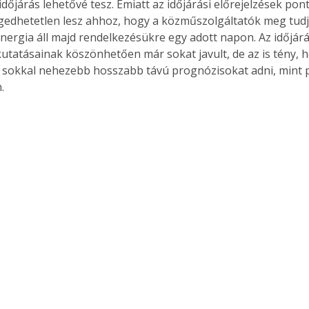
időjárás lehetővé tesz. Emiatt az időjárási előrejelzések po
ngedhetetlen lesz ahhoz, hogy a közműszolgáltatók meg tudjá
nergia áll majd rendelkezésükre egy adott napon. Az időjárá
kutatásainak köszönhetően már sokat javult, de az is tény, 
Együtt jobban megéri!
okkal nehezebb hosszabb távú prognózisokat adni, mint pl
.
Bővebb információ itt!
k az
Együtt jobban megéri! A
mester
könyvek tetszőleges
er Old
párosítással kedvezményes
áron, 0 Ft postaköltséggel
ptapir új,
megrendelhetők!
és egyedi
tt
lvasására
elefonon
nyelmesen
ben vagy
t is
. Bárhol,
ön élve
ashatók az