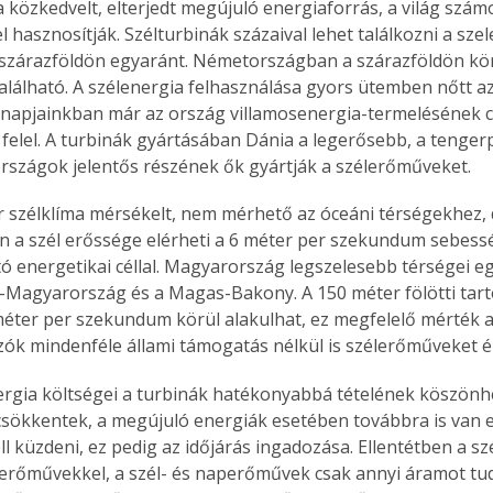
a közkedvelt, elterjedt megújuló energiaforrás, a világ szám
l hasznosítják. Szélturbinák százaival lehet találkozni a sze
szárazföldön egyaránt. Németországban a szárazföldön kör
található. A szélenergia felhasználása gyors ütemben nőtt az
 napjainkban már az ország villamosenergia-termelésének 
 felel. A turbinák gyártásában Dánia a legerősebb, a tengerp
rszágok jelentős részének ők gyártják a szélerőműveket.
 szélklíma mérsékelt, nem mérhető az óceáni térségekhez,
a szél erőssége elérheti a 6 méter per szekundum sebesség
ó energetikai céllal. Magyarország legszelesebb térségei e
Magyarország és a Magas-Bakony. A 150 méter fölötti tar
éter per szekundum körül alakulhat, ez megfelelő mérték a
zók mindenféle állami támogatás nélkül is szélerőműveket é
ergia költségei a turbinák hatékonyabbá tételének köszönh
sökkentek, a megújuló energiák esetében továbbra is van e
ll küzdeni, ez pedig az időjárás ingadozása. Ellentétben a sz
erőművekkel, a szél- és naperőművek csak annyi áramot tud