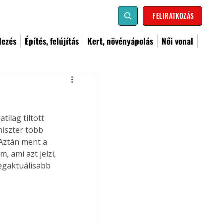
FELIRATKOZÁS
dezés
Építés, felújítás
Kert, növényápolás
Női vonal
ilag tiltott 
iszter több 
 Aztán ment a 
, ami azt jelzi, 
egaktuálisabb 