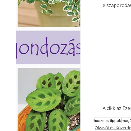
elszaporodás
A cikk az Ez
hasznos tippek
megú
Olvasói és Közérd