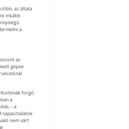
zőbb, az általa 
re inkább 
ennyiségű 
termelni a 
iszont az 
rmelő gépek 
ukcióknál 
élturbinák forgó 
ban a 
tás – a 
A tapasztalatok 
való nem várt 
ar 