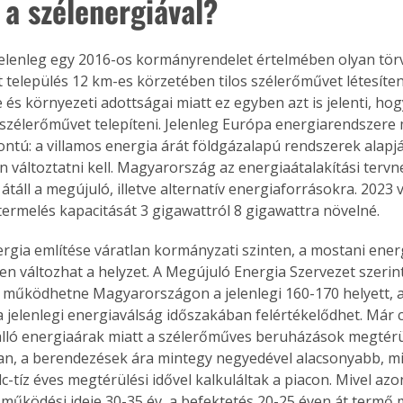
 a szélenergiával?
lenleg egy 2016-os kormányrendelet értelmében olyan törvé
t település 12 km-es körzetében tilos szélerőművet létesíten
és környezeti adottságai miatt ez egyben azt is jelenti, hog
s szélerőművet telepíteni. Jelenleg Európa energiarendszere
ntú: a villamos energia árát földgázalapú rendszerek alapjá
 változtatni kell. Magyarország az energiaátalakítási terv
táll a megújuló, illetve alternatív energiaforrásokra. 2023 
ermelés kapacitását 3 gigawattról 8 gigawattra növelné.
ergia említése váratlan kormányzati szinten, a mostani ene
n változhat a helyzet. A Megújuló Energia Szervezet szerint
s működhetne Magyarországon a jelenlegi 160-170 helyett, a
 jelenlegi energiaválság időszakában felértékelődhet. Már cs
álló energiaárak miatt a szélerőműves beruházások megtér
n, a berendezések ára mintegy negyedével alacsonyabb, mint
c-tíz éves megtérülési idővel kalkuláltak a piacon. Mivel az
 működési ideje 30-35 év, a befektetés 20-25 éven át termő 