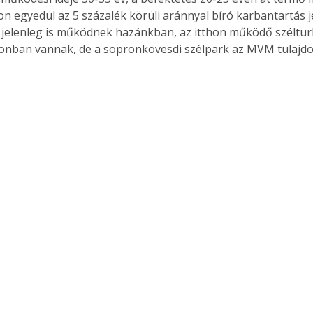
on egyedül az 5 százalék körüli aránnyal bíró karbantartás je
 jelenleg is működnek hazánkban, az itthon működő széltu
onban vannak, de a sopronkövesdi szélpark az MVM tulajdo