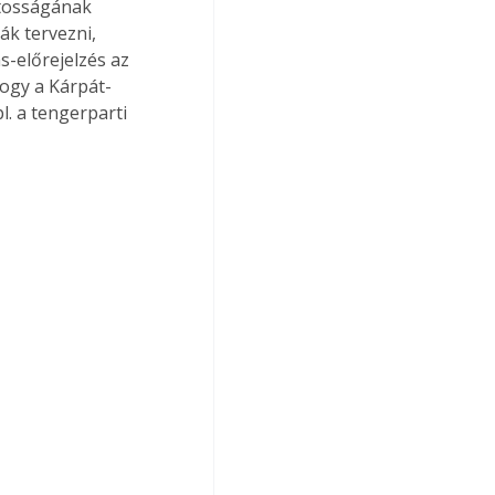
ntosságának 
k tervezni, 
s-előrejelzés az 
hogy a Kárpát-
. a tengerparti 