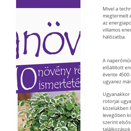
Ezermester lapszámai. A
Ezermester lapszámai
Mivel a tech
Laptapir kényelmes megoldás,
Laptapir kényelmes 
megtermelt e
mert: – t
mert: – t
az energiapo
villamos ene
hálózatba.
A naperőműve
előállított 
évente 4500
ugyanez már 
Ugyanakkor a
rotorjai ugy
közelükben l
levegőben kö
szerint első
találkozások