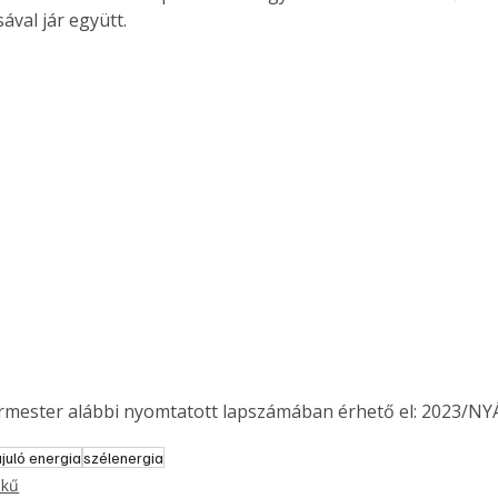
ával jár együtt.
ermester alábbi nyomtatott lapszámában érhető el: 2023/NY
juló energia
szélenergia
ekű