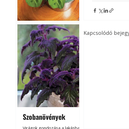
Kapcsolódó bejeg
Szobanövények
Virágoskert: k
teraszon, laká
Virágok gondozása a lakásban,