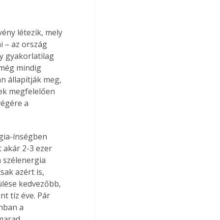
ny létezik, mely 
i – az ország 
y gyakorlatilag 
 még mindig 
n állapítják meg, 
nek megfelelően 
végére a 
rgia-ínségben 
 akár 2-3 ezer 
 szélenergia 
ak azért is, 
ülése kedvezőbb, 
 tíz éve. Pár 
onban a 
marad. 