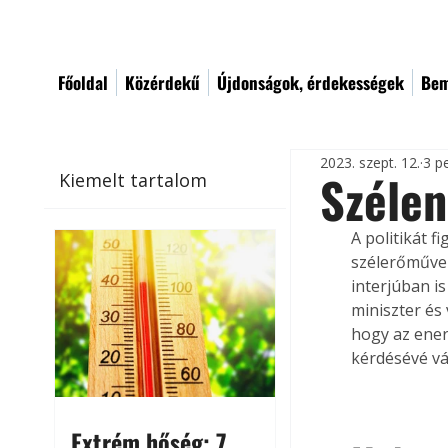
Főoldal
Közérdekű
Újdonságok, érdekességek
Bem
2023. szept. 12.
3 p
Széle
Kiemelt tartalom
A politikát f
szélerőművek
interjúban i
miniszter és 
hogy az ener
kérdésévé vál
Extrém hőség: 7