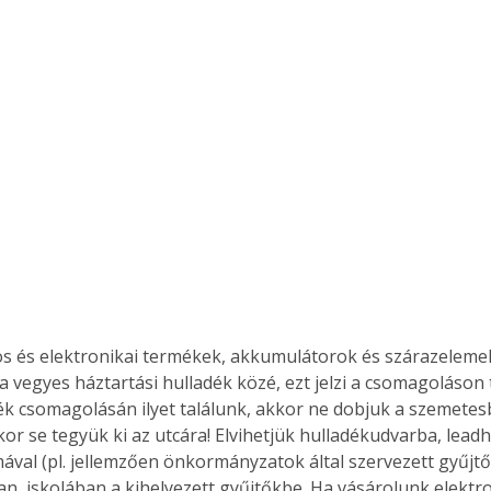
. A
megoldás,
s és elektronikai termékek, akkumulátorok és szárazeleme
a vegyes háztartási hulladék közé, ezt jelzi a csomagoláson t
k csomagolásán ilyet találunk, akkor ne dobjuk a szemetesb
or se tegyük ki az utcára! Elvihetjük hulladékudvarba, leadha
mával (pl. jellemzően önkormányzatok által szervezett gyűjtő
n, iskolában a kihelyezett gyűjtőkbe. Ha vásárolunk elektro