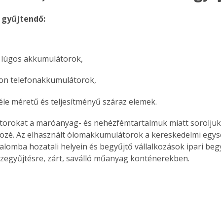
 gyűjtendő:
 lúgos akkumulátorok,
ion telefonakkumulátorok,
le méretű és teljesítményű száraz elemek.
orokat a maróanyag- és nehézfémtartalmuk miatt soroljuk 
özé. Az elhasznált ólomakkumulátorok a kereskedelmi egys
alomba hozatali helyein és begyűjtő vállalkozások ipari begy
zegyűjtésre, zárt, saválló műanyag konténerekben.