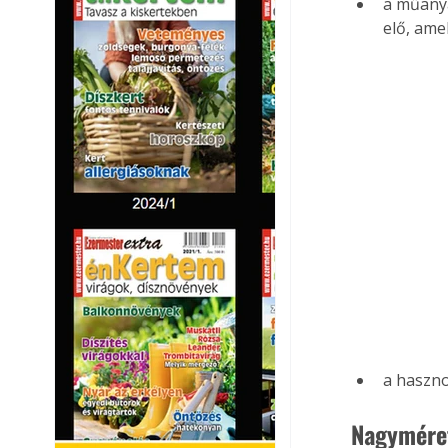
a műanya
elő, am
a haszno
Nagyméret