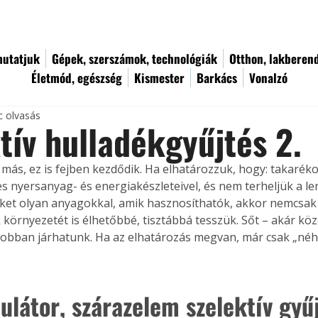
utatjuk
Gépek, szerszámok, technológiák
Otthon, lakberen
Életmód, egészség
Kismester
Barkács
Vonalzó
c olvasás
tív hulladékgyűjtés 2.
más, ez is fejben kezdődik. Ha elhatározzuk, hogy: takaré
s nyersanyag- és energiakészleteivel, és nem terheljük a ler
et olyan anyagokkal, amik hasznosíthatók, akkor nemcsak 
környezetét is élhetőbbé, tisztábbá tesszük. Sőt – akár kö
 jobban járhatunk. Ha az elhatá­rozás megvan, már csak „néh
.
látor, szárazelem szelektív gyű