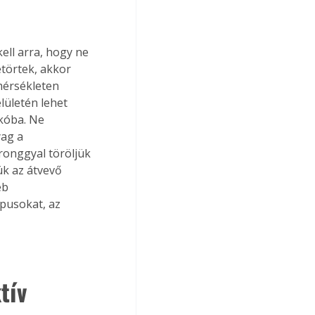
ell arra, hogy ne 
törtek, akkor 
mérsékleten 
ületén lehet 
kóba. Ne 
ag a 
ronggyal töröljük 
ük az átvevő 
éb 
pusokat, az 
tív 