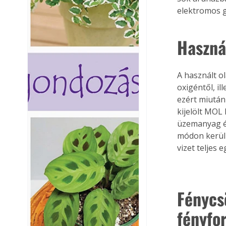
elektromos g
Haszná
A használt ol
oxigéntől, i
ezért miután
kijelölt MOL 
üzemanyag és
módon kerüln
vizet teljes
Fénycs
fényfo