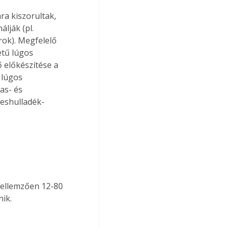
a kiszorultak, 
lják (pl. 
rok). Megfelelő 
etű lúgos 
 előkészítése a 
lúgos 
as- és 
eshulladék-
jellemzően 12-80 
nik.