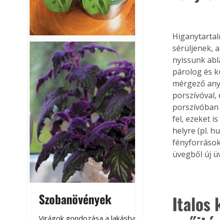
Higanytartal
sérüljenek, 
nyissunk abl
párolog és k
mérgező anya
porszívóval,
porszívóban 
fel, ezeket 
helyre (pl. 
fényforrások
üvegből új ü
Szobanövények
Virágoskert: k
Italos 
teraszon, laká
Virágok gondozása a lakásban,