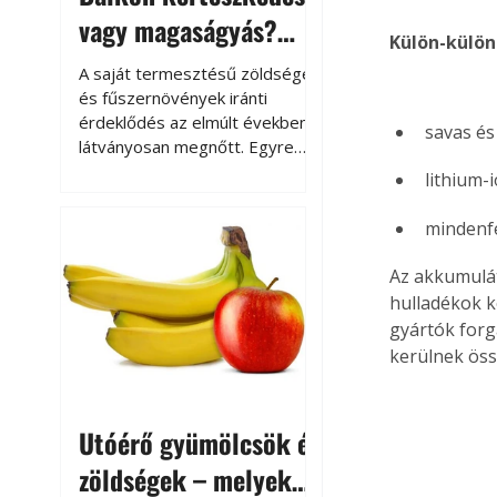
vagy magaságyás?
Külön-külön
Helytakarékos
A saját termesztésű zöldségek
kertészkedés
és fűszernövények iránti
érdeklődés az elmúlt években
savas és
látványosan megnőtt. Egyre
többen szeretnék tudni, honnan
lithium-
származik az élelmiszer az
asztalukra, miközben a
mindenfé
kertészkedés sokak számára
kikapcsolódást és feltöltődést
Az akkumulát
is jelent.
hulladékok k
gyártók forg
kerülnek öss
Utóérő gyümölcsök és
zöldségek – melyek