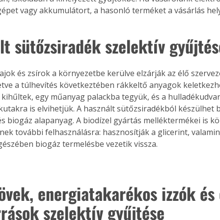
épet vagy akkumulátort, a hasonló terméket a vásárlás helyé
lt sütőzsiradék szelektív gyűjtés
ajok és zsírok a környezetbe kerülve elzárják az élő szervez
lletve a túlhevítés következtében rákkeltő anyagok keletkez
 kihűltek, egy műanyag palackba tegyük, és a hulladékudvar
kutakra is elvihetjük. A használt sütőzsiradékból készülhet b
 biogáz alapanyag. A biodízel gyártás melléktermékei is k
ek további felhasználásra: hasznosítják a glicerint, valami
 egészében biogáz termelésbe vezetik vissza.
övek, energiatakarékos izzók és
rrások szelektív gyűjtése