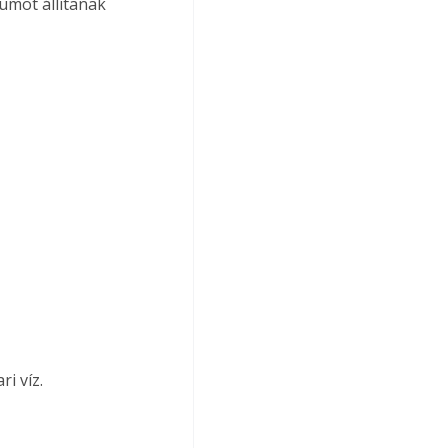
umot állítanak 
i víz.