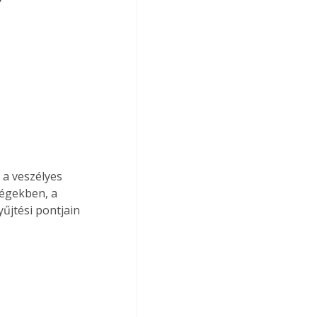
a veszélyes 
égekben, a 
űjtési pontjain 