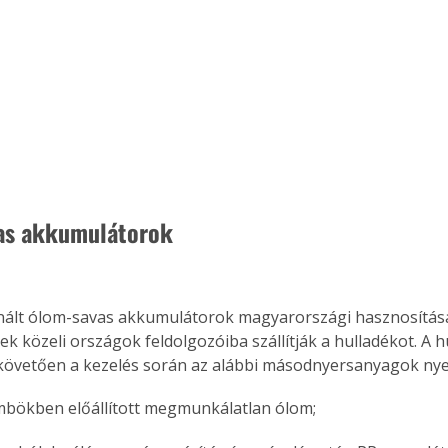
as akkumulátorok
znált ólom-savas akkumulátorok magyarországi hasznosítás
k közeli országok feldolgozóiba szállítják a hulladékot. A h
követően a kezelés során az alábbi másodnyersanyagok nye
mbökben előállított megmunkálatlan ólom;