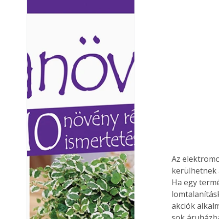
Ezermester lapszámai. A
Ezermester lapszámai
Laptapir kényelmes megoldás,
Laptapir kényelmes 
mert: – t
mert: – t
Az elektromo
kerülhetnek 
Ha egy termé
lomtalanításk
akciók alkal
sok áruházba