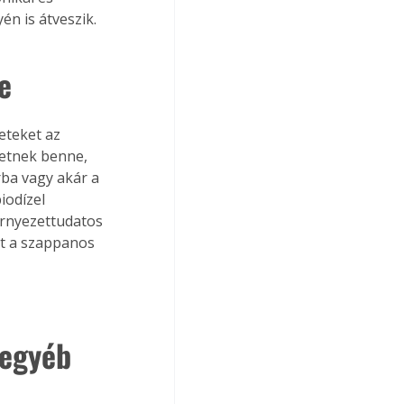
n is átveszik. 
e 
eteket az 
hetnek benne, 
ba vagy akár a 
iodízel 
örnyezettudatos 
nt a szappanos 
 egyéb 