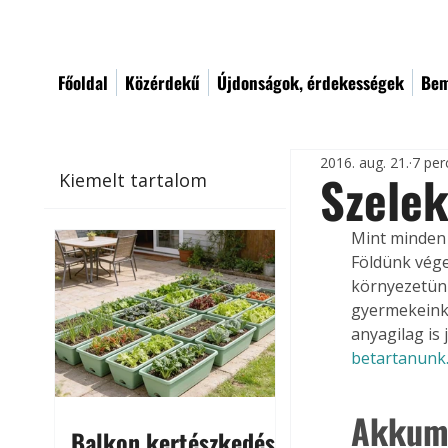
Főoldal
Közérdekű
Újdonságok, érdekességek
Bem
2016. aug. 21.
7 per
Szelek
Kiemelt tartalom
Mint minden 
Földünk vége
környezetünk
gyermekeink 
anyagilag is
betartanunk
Akkumu
Balkon kertészkedés