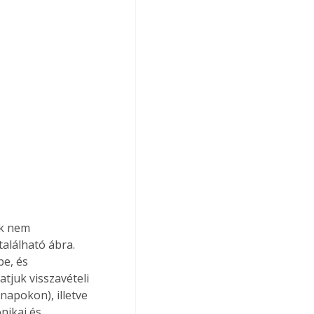
k nem 
alálható ábra. 
e, és 
tjuk visszavételi 
napokon), illetve 
nikai és 