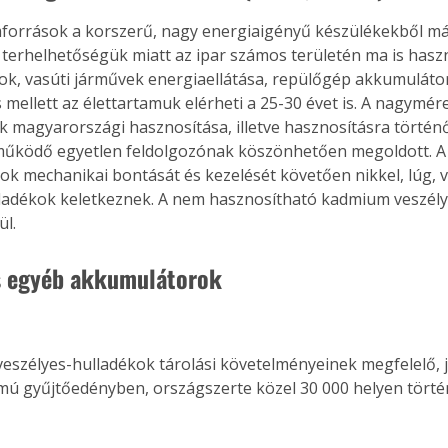
források a korszerű, nagy energiaigényű készülékekből már
 terhelhetőségük miatt az ipar számos területén ma is haszná
sok, vasúti járművek energiaellátása, repülőgép akkumuláto
Együtt jobban megéri!
 mellett az élettartamuk elérheti a 25-30 évet is. A nagymér
Bővebb információ itt!
 magyarországi hasznosítása, illetve hasznosításra történő
k az
Együtt jobban megéri! A
űködő egyetlen feldolgozónak köszönhetően megoldott. A 
mester
könyvek tetszőleges
k mechanikai bontását és kezelését követően nikkel, lúg, v
er Old
párosítással kedvezményes
adékok keletkeznek. A nem hasznosítható kadmium veszély
áron, 0 Ft postaköltséggel
ül.
ptapir új,
megrendelhetők!
és egyedi
s egyéb akkumulátorok
tt
lvasására
elefonon
nyelmesen
ben vagy
veszélyes-hulladékok tárolási követelményeinek megfelelő, 
t is
almú gyűjtőedényben, országszerte közel 30 000 helyen törté
. Bárhol,
ön élve
ashatók az