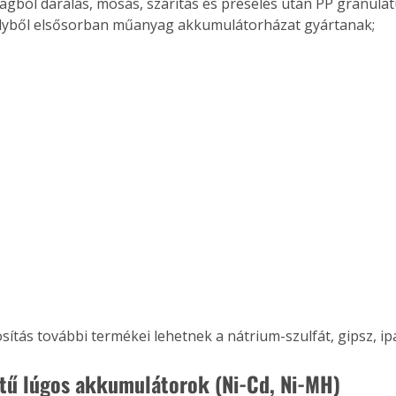
gból darálás, mosás, szárítás és préselés után PP granulát
elyből elsősorban műanyag akkumulátorházat gyártanak;
sítás további termékei lehetnek a nátrium-szulfát, gipsz, ipar
ű lúgos akkumulátorok (Ni-Cd, Ni-MH)