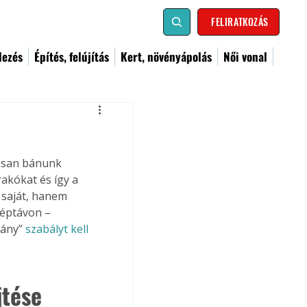
FELIRATKOZÁS
dezés
Építés, felújítás
Kert, növényápolás
Női vonal
kosan bánunk 
akókat és így a 
saját, hanem 
zéptávon – 
ány” 
szabályt kell 
jtése