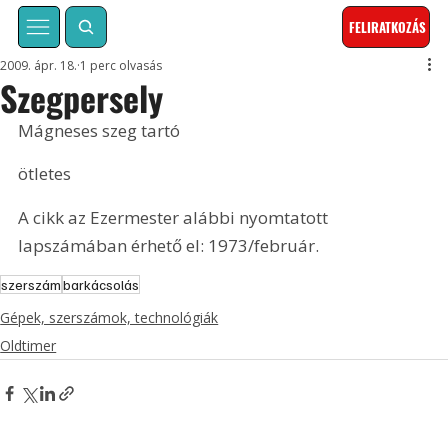
FELIRATKOZÁS
2009. ápr. 18.
1 perc olvasás
Szegpersely
Mágneses szeg tartó
ötletes
A cikk az Ezermester alábbi nyomtatott 
lapszámában érhető el: 1973/február.
szerszám
barkácsolás
Gépek, szerszámok, technológiák
Oldtimer