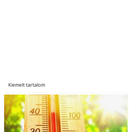
A varrógép és a varrás
Kiemelt tartalom