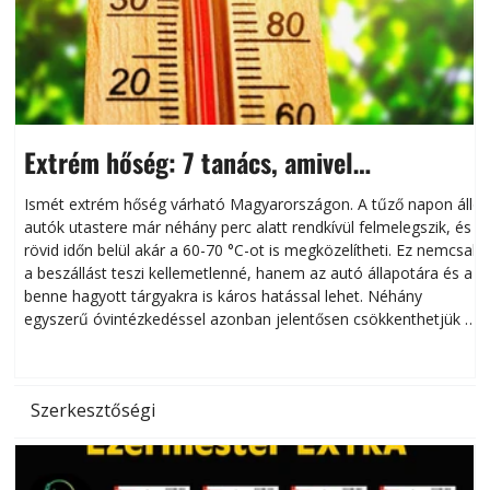
Extrém hőség: 7 tanács, amivel
megóvhatjuk autónkat a nyári károktól
Ismét extrém hőség várható Magyarországon. A tűző napon álló
autók utastere már néhány perc alatt rendkívül felmelegszik, és
rövid időn belül akár a 60-70 °C-ot is megközelítheti. Ez nemcsak
n
a beszállást teszi kellemetlenné, hanem az autó állapotára és a
benne hagyott tárgyakra is káros hatással lehet. Néhány
egyszerű óvintézkedéssel azonban jelentősen csökkenthetjük a
hőség káros hatásait.
l
Szerkesztőségi