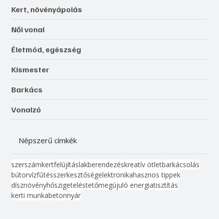
Kert, növényápolás
Női vonal
Életmód, egészség
Kismester
Barkács
Vonalzó
Népszerű címkék
szerszám
kert
felújítás
lakberendezés
kreatív ötlet
barkácsolás
bútor
víz
fűtés
szerkesztőség
elektronika
hasznos tippek
dísznövény
hőszigetelés
tető
megújuló energia
tisztítás
kerti munka
beton
nyár