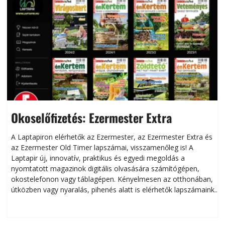
Okoselőfizetés: Ezermester Extra
A Laptapiron elérhetők az Ezermester, az Ezermester Extra és
az Ezermester Old Timer lapszámai, visszamenőleg is! A
Laptapir új, innovatív, praktikus és egyedi megoldás a
L
nyomtatott magazinok digitális olvasására számítógépen,
okostelefonon vagy táblagépen. Kényelmesen az otthonában,
útközben vagy nyaralás, pihenés alatt is elérhetők lapszámaink.
ú
Bárhol, bármikor, akár külföldön élve vagy dolgozva is
B
olvashatók az Ezermester lapszámai. A Laptapir kényelmes
megoldás, mert: – t