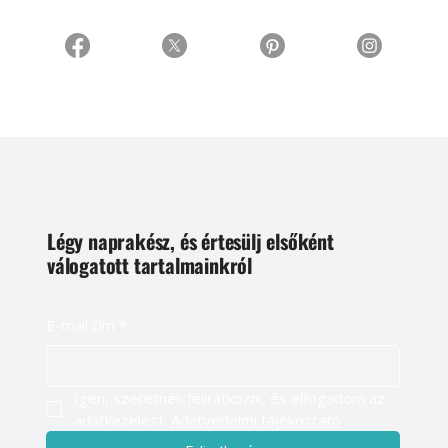
Légy naprakész, és értesülj elsőként
válogatott tartalmainkról
E-mail cím
*
Igen, szeretnék feliratkozni, és elfogadom az 
adatkezelést. 
Adatvédelmi tájékoztató