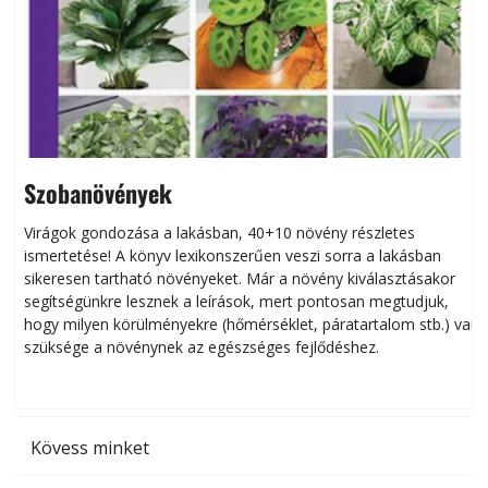
Szobanövények
Virágok gondozása a lakásban, 40+10 növény részletes
ismertetése! A könyv lexikonszerűen veszi sorra a lakásban
s
sikeresen tart­ha­tó növényeket. Már a növény kiválasztásakor
h
segítségünkre lesznek a leírások, mert pontosan megtudjuk,
k
hogy milyen körülményekre (hőmérséklet, páratartalom stb.) van
szüksége a növénynek az egészséges fejlődéshez.
t
Kövess minket