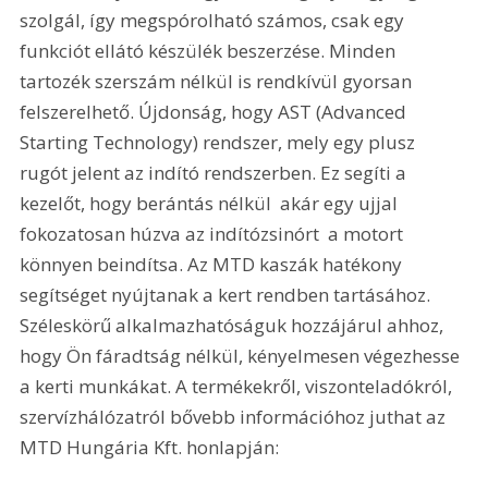
szolgál, így megspórolható számos, csak egy 
funkciót ellátó készülék beszerzése. Minden 
tartozék szerszám nélkül is rendkívül gyorsan 
felszerelhető. Újdonság, hogy AST (Advanced 
Starting Technology) rendszer, mely egy plusz 
rugót jelent az indító rendszerben. Ez segíti a 
kezelőt, hogy berántás nélkül  akár egy ujjal 
fokozatosan húzva az indítózsinórt  a motort 
könnyen beindítsa. Az MTD kaszák hatékony 
segítséget nyújtanak a kert rendben tartásához. 
Széleskörű alkalmazhatóságuk hozzájárul ahhoz, 
hogy Ön fáradtság nélkül, kényelmesen végezhesse 
a kerti munkákat. A termékekről, viszonteladókról, 
szervízhálózatról bővebb információhoz juthat az 
MTD Hungária Kft. honlapján: 