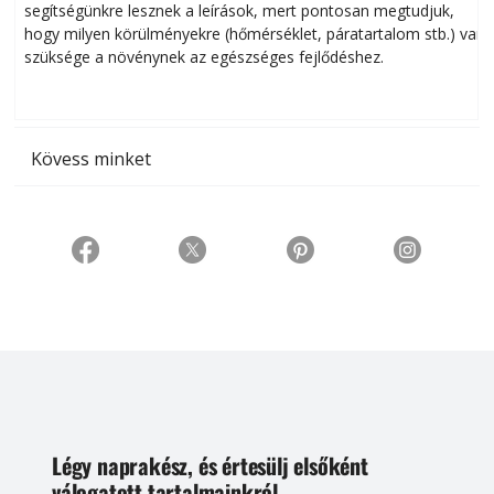
segítségünkre lesznek a leírások, mert pontosan megtudjuk,
k
hogy milyen körülményekre (hőmérséklet, páratartalom stb.) van
szüksége a növénynek az egészséges fejlődéshez.
t
Kövess minket
Légy naprakész, és értesülj elsőként
válogatott tartalmainkról