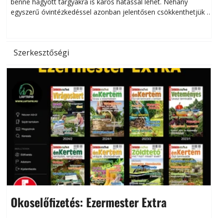
benne hagyott tárgyakra is káros hatással lehet. Néhány
egyszerű óvintézkedéssel azonban jelentősen csökkenthetjük a
hőség káros hatásait.
l
Szerkesztőségi
Okoselőfizetés: Ezermester Extra