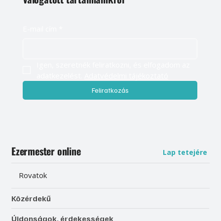
E-mail cím
*
Igen, szeretnék feliratkozni, és elfogadom az 
adatkezelést. 
Adatvédelmi tájékoztató
Feliratkozás
Ezermester online
Lap tetejére
Rovatok
Közérdekű
Újdonságok, érdekességek