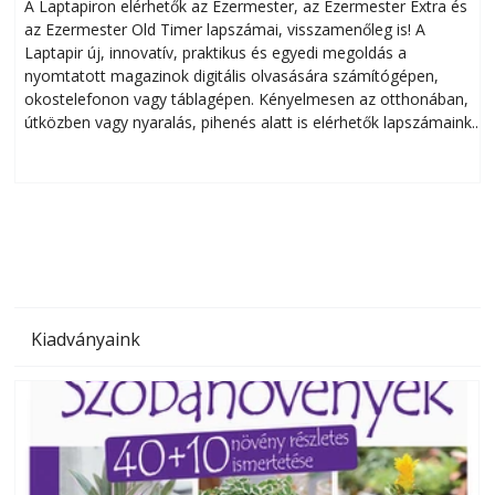
A Laptapiron elérhetők az Ezermester, az Ezermester Extra és
az Ezermester Old Timer lapszámai, visszamenőleg is! A
Laptapir új, innovatív, praktikus és egyedi megoldás a
L
nyomtatott magazinok digitális olvasására számítógépen,
okostelefonon vagy táblagépen. Kényelmesen az otthonában,
útközben vagy nyaralás, pihenés alatt is elérhetők lapszámaink.
ú
Bárhol, bármikor, akár külföldön élve vagy dolgozva is
B
olvashatók az Ezermester lapszámai. A Laptapir kényelmes
megoldás, mert: – t
Kiadványaink