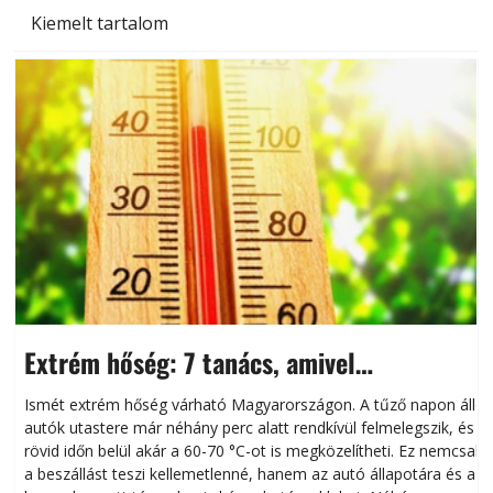
Kiemelt tartalom
Extrém hőség: 7 tanács, amivel
megóvhatjuk autónkat a nyári károktól
Ismét extrém hőség várható Magyarországon. A tűző napon álló
autók utastere már néhány perc alatt rendkívül felmelegszik, és
rövid időn belül akár a 60-70 °C-ot is megközelítheti. Ez nemcsak
n
a beszállást teszi kellemetlenné, hanem az autó állapotára és a