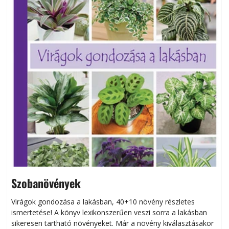
Szobanövények
Virágok gondozása a lakásban, 40+10 növény részletes
ismertetése! A könyv lexikonszerűen veszi sorra a lakásban
s
sikeresen tart­ha­tó növényeket. Már a növény kiválasztásakor
h