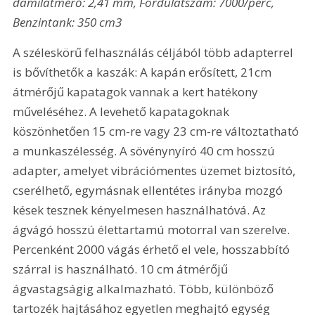
damilátmérő: 2,41 mm, Fordulatszám: 7000/perc, 
Benzintank: 350 cm3
A széleskörű felhasználás céljából több adapterrel 
is bővíthetők a kaszák: A kapán erősített, 21cm 
átmérőjű kapatagok vannak a kert hatékony 
műveléséhez. A levehető kapatagoknak 
köszönhetően 15 cm-re vagy 23 cm-re változtatható 
a munkaszélesség. A sövénynyíró 40 cm hosszú 
adapter, amelyet vibrációmentes üzemet biztosító, 
cserélhető, egymásnak ellentétes irányba mozgó 
kések tesznek kényelmesen használhatóvá. Az 
ágvágó hosszú élettartamú motorral van szerelve. 
Percenként 2000 vágás érhető el vele, hosszabbító 
szárral is használható. 10 cm átmérőjű 
ágvastagságig alkalmazható. Több, különböző 
tartozék hajtásához egyetlen meghajtó egység 