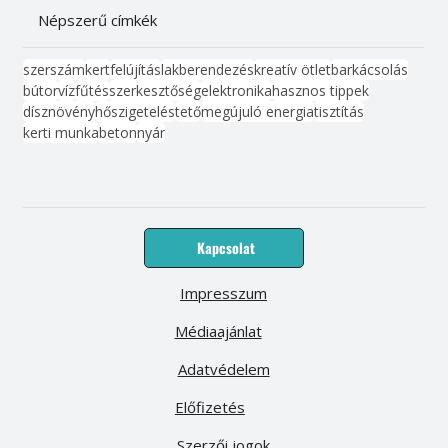
Népszerű címkék
szerszám
kert
felújítás
lakberendezés
kreatív ötlet
barkácsolás
bútor
víz
fűtés
szerkesztőség
elektronika
hasznos tippek
dísznövény
hőszigetelés
tető
megújuló energia
tisztítás
kerti munka
beton
nyár
Kapcsolat
Impresszum
Médiaajánlat
Adatvédelem
Előfizetés
Szerzői jogok