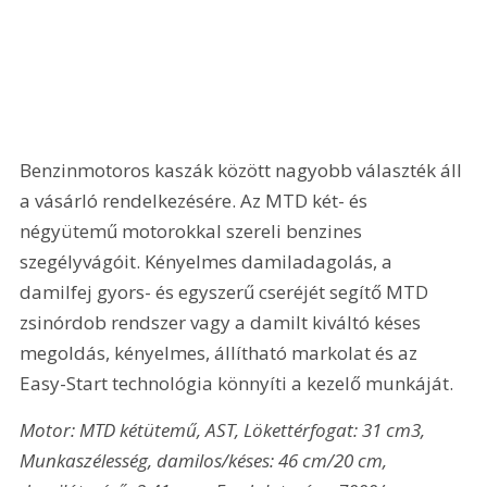
Benzinmotoros kaszák között nagyobb választék áll 
a vásárló rendelkezésére. Az MTD két- és 
négyütemű motorokkal szereli benzines 
szegélyvágóit. Kényelmes damiladagolás, a 
damilfej gyors- és egyszerű cseréjét segítő MTD 
zsinórdob rendszer vagy a damilt kiváltó késes 
megoldás, kényelmes, állítható markolat és az 
Easy-Start technológia könnyíti a kezelő munkáját.
Motor: MTD kétütemű, AST, Lökettérfogat: 31 cm3, 
Munkaszélesség, damilos/késes: 46 cm/20 cm, 