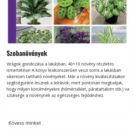
Szobanövények
Virágok gondozása a lakásban, 40+10 növény részletes
ismertetése! A könyv lexikonszerűen veszi sorra a lakásban
s
sikeresen tart­ha­tó növényeket. Már a növény kiválasztásakor
h
segítségünkre lesznek a leírások, mert pontosan megtudjuk,
k
hogy milyen körülményekre (hőmérséklet, páratartalom stb.) van
szüksége a növénynek az egészséges fejlődéshez.
t
Kövess minket