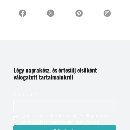
Légy naprakész, és értesülj elsőként
válogatott tartalmainkról
E-mail cím
*
Igen, szeretnék feliratkozni, és elfogadom az 
adatkezelést. 
Adatvédelmi tájékoztató