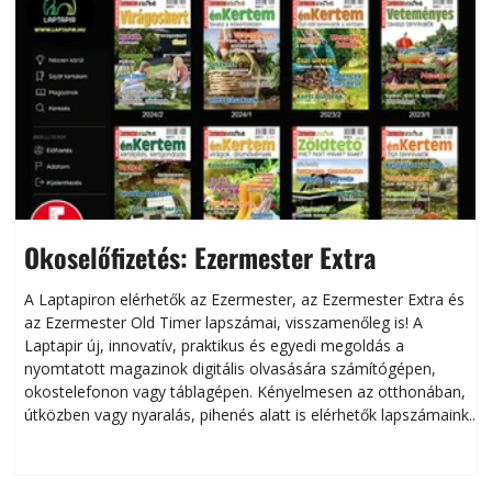
Okoselőfizetés: Ezermester Extra
A Laptapiron elérhetők az Ezermester, az Ezermester Extra és
az Ezermester Old Timer lapszámai, visszamenőleg is! A
Laptapir új, innovatív, praktikus és egyedi megoldás a
L
nyomtatott magazinok digitális olvasására számítógépen,
okostelefonon vagy táblagépen. Kényelmesen az otthonában,
útközben vagy nyaralás, pihenés alatt is elérhetők lapszámaink.
ú
Bárhol, bármikor, akár külföldön élve vagy dolgozva is
B
olvashatók az Ezermester lapszámai. A Laptapir kényelmes
megoldás, mert: – t