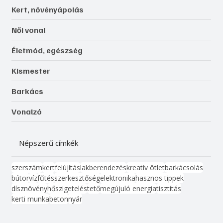
Kert, növényápolás
Női vonal
Életmód, egészség
Kismester
Barkács
Vonalzó
Népszerű címkék
szerszám
kert
felújítás
lakberendezés
kreatív ötlet
barkácsolás
bútor
víz
fűtés
szerkesztőség
elektronika
hasznos tippek
dísznövény
hőszigetelés
tető
megújuló energia
tisztítás
kerti munka
beton
nyár