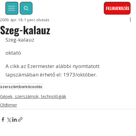
FELIRATKOZÁS
2009. ápr. 18.
1 perc olvasás
Szeg-kalauz
Szeg-kalauz
oktató
A cikk az Ezermester alábbi nyomtatott 
lapszámában érhető el: 1973/október.
szerszám
barkácsolás
Gépek, szerszámok, technológiák
Oldtimer