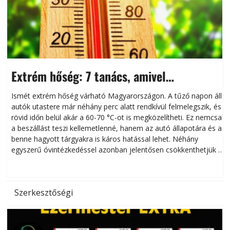
Extrém hőség: 7 tanács, amivel
megóvhatjuk autónkat a nyári károktól
Ismét extrém hőség várható Magyarországon. A tűző napon álló
autók utastere már néhány perc alatt rendkívül felmelegszik, és
rövid időn belül akár a 60-70 °C-ot is megközelítheti. Ez nemcsak
n
a beszállást teszi kellemetlenné, hanem az autó állapotára és a
benne hagyott tárgyakra is káros hatással lehet. Néhány
egyszerű óvintézkedéssel azonban jelentősen csökkenthetjük a
hőség káros hatásait.
l
Szerkesztőségi