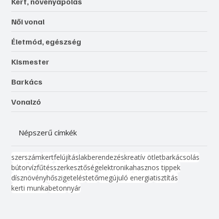
Kert, növényápolás
Női vonal
Életmód, egészség
Kismester
Barkács
Vonalzó
Népszerű címkék
szerszám
kert
felújítás
lakberendezés
kreatív ötlet
barkácsolás
bútor
víz
fűtés
szerkesztőség
elektronika
hasznos tippek
dísznövény
hőszigetelés
tető
megújuló energia
tisztítás
kerti munka
beton
nyár