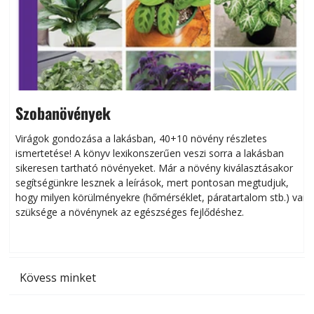
Szobanövények
Virágok gondozása a lakásban, 40+10 növény részletes
ismertetése! A könyv lexikonszerűen veszi sorra a lakásban
s
sikeresen tart­ha­tó növényeket. Már a növény kiválasztásakor
h
segítségünkre lesznek a leírások, mert pontosan megtudjuk,
k
hogy milyen körülményekre (hőmérséklet, páratartalom stb.) van
szüksége a növénynek az egészséges fejlődéshez.
t
Kövess minket