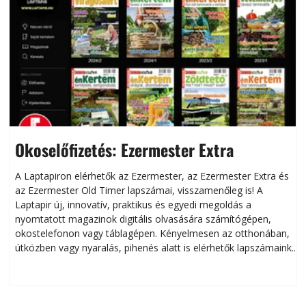
Okoselőfizetés: Ezermester Extra
A Laptapiron elérhetők az Ezermester, az Ezermester Extra és
az Ezermester Old Timer lapszámai, visszamenőleg is! A
Laptapir új, innovatív, praktikus és egyedi megoldás a
L
nyomtatott magazinok digitális olvasására számítógépen,
okostelefonon vagy táblagépen. Kényelmesen az otthonában,
útközben vagy nyaralás, pihenés alatt is elérhetők lapszámaink.
ú
Bárhol, bármikor, akár külföldön élve vagy dolgozva is
B
olvashatók az Ezermester lapszámai. A Laptapir kényelmes
megoldás, mert: – t