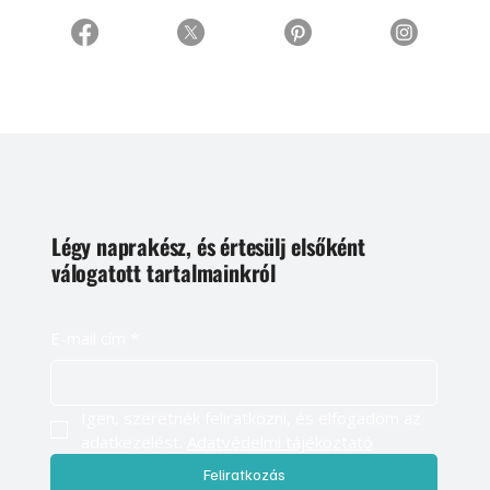
Légy naprakész, és értesülj elsőként
válogatott tartalmainkról
E-mail cím
*
Igen, szeretnék feliratkozni, és elfogadom az 
adatkezelést. 
Adatvédelmi tájékoztató
Feliratkozás