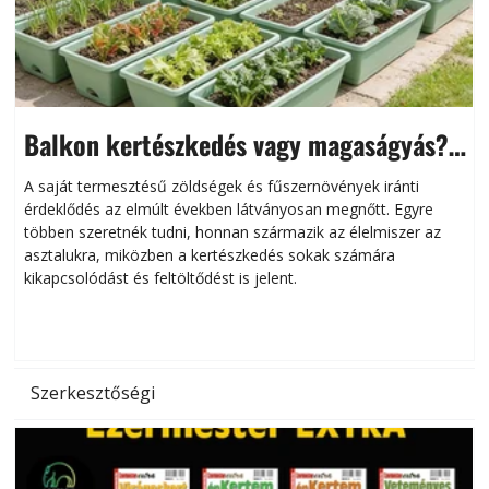
Balkon kertészkedés vagy magaságyás?
Helytakarékos kertészkedés
A saját termesztésű zöldségek és fűszernövények iránti
érdeklődés az elmúlt években látványosan megnőtt. Egyre
többen szeretnék tudni, honnan származik az élelmiszer az
l
asztalukra, miközben a kertészkedés sokak számára
kikapcsolódást és feltöltődést is jelent.
é
d
Szerkesztőségi