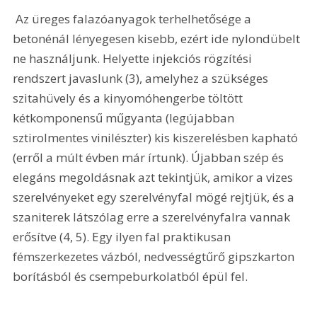
 Az üreges falazóanyagok terhelhetősége a 
betonénál lényegesen kisebb, ezért ide nylondübelt 
ne használjunk. Helyette injekciós rögzítési 
rendszert javaslunk (3), amelyhez a szükséges 
szitahüvely és a kinyomóhengerbe töltött 
kétkomponensű műgyanta (legújabban 
sztirolmentes vinilészter) kis kiszerelésben kapható 
(erről a múlt évben már írtunk). Újabban szép és 
elegáns megoldásnak azt tekintjük, amikor a vizes 
szerelvényeket egy szerelvényfal mögé rejtjük, és a 
szaniterek látszólag erre a szerelvényfalra vannak 
erősítve (4, 5). Egy ilyen fal praktikusan 
fémszerkezetes vázból, nedvességtűrő gipszkarton 
borításból és csempeburkolatból épül fel. 