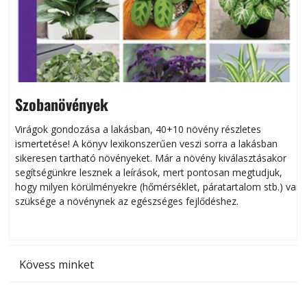
Szobanövények
Virágok gondozása a lakásban, 40+10 növény részletes
ismertetése! A könyv lexikonszerűen veszi sorra a lakásban
s
sikeresen tart­ha­tó növényeket. Már a növény kiválasztásakor
h
segítségünkre lesznek a leírások, mert pontosan megtudjuk,
k
hogy milyen körülményekre (hőmérséklet, páratartalom stb.) van
szüksége a növénynek az egészséges fejlődéshez.
t
Kövess minket