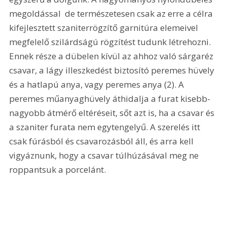
megoldással  de természetesen csak az erre a célra 
kifejlesztett szaniterrögzítő garnitúra elemeivel  
megfelelő szilárdságú rögzítést tudunk létrehozni. 
Ennek része a dübelen kívül az ahhoz való sárgaréz 
csavar, a lágy illeszkedést biztosító peremes hüvely 
és a hatlapú anya, vagy peremes anya (2). A 
peremes műanyaghüvely áthidalja a furat kisebb-
nagyobb átmérő eltéréseit, sőt azt is, ha a csavar és 
a szaniter furata nem egytengelyű. A szerelés itt 
csak fúrásból és csavarozásból áll, és arra kell 
vigyáznunk, hogy a csavar túlhúzásával meg ne 
roppantsuk a porcelánt. 