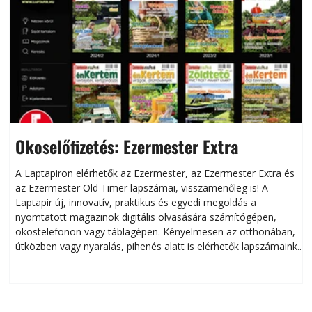
Okoselőfizetés: Ezermester Extra
A Laptapiron elérhetők az Ezermester, az Ezermester Extra és
az Ezermester Old Timer lapszámai, visszamenőleg is! A
Laptapir új, innovatív, praktikus és egyedi megoldás a
L
nyomtatott magazinok digitális olvasására számítógépen,
okostelefonon vagy táblagépen. Kényelmesen az otthonában,
útközben vagy nyaralás, pihenés alatt is elérhetők lapszámaink.
ú
Bárhol, bármikor, akár külföldön élve vagy dolgozva is
B
olvashatók az Ezermester lapszámai. A Laptapir kényelmes
megoldás, mert: – t