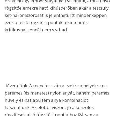
Ezeknek egy ember súlyát kell viselniük, ami a felső 
rögzítőelemekre ható kihúzóerőben akár a testsúly 
két-háromszorosát is jelentheti. Itt mindenképpen 
ezek a felső rögzítési pontok tekintendők 
kritikusnak, ennél nem szabad 
 tévednünk. A menetes szárra ezekre a helyekre ne 
peremes (és menetes) nylon anyát, hanem peremes 
hüvely és hatlapú fém anya kombinációt 
használjunk. Az előbbi viszont jó a konzolos 
rögzítések alsó rögzítési pontjaihoz (8), vagy a 