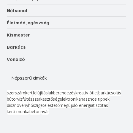
Női vonal
Életmód, egészség
Kismester
Barkács
Vonalzó
Népszerű címkék
szerszám
kert
felújítás
lakberendezés
kreatív ötlet
barkácsolás
bútor
víz
fűtés
szerkesztőség
elektronika
hasznos tippek
dísznövény
hőszigetelés
tető
megújuló energia
tisztítás
kerti munka
beton
nyár