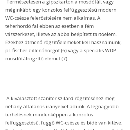
 Természetesen a gipszkarton a mosdótál, vagy 
méginkább egy konzolos felfüggesztésű modern 
WC-csésze felerősítésére nem alkalmas. A 
teherhordó fal ebben az esetben a fém 
vázszerkezet, illetve az abba beépített tartóelem. 
Ezekhez átmenő rögzítőelemeket kell használnunk, 
pl. fischer billenőhorgot (6) vagy a speciális WDP 
mosdótálrögzítő elemet (7). 
 A kiválasztott szaniter szilárd rögzítéséhez még 
néhány általános irányelvet adunk. A legnagyobb 
terhelésnek mindenképpen a konzolos 
felfüggesztésű, függő WC-csésze és bidé van kitéve. 