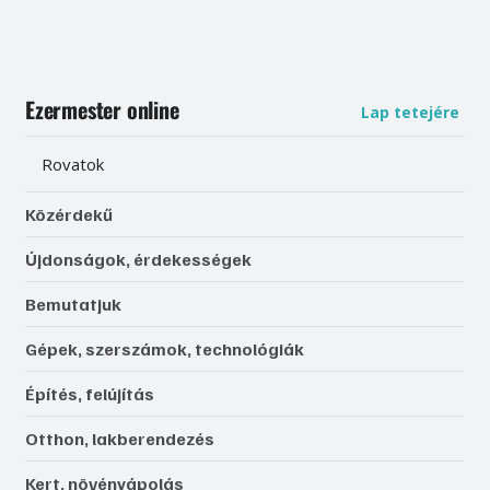
Ezermester online
Lap tetejére
Rovatok
Közérdekű
Újdonságok, érdekességek
Bemutatjuk
Gépek, szerszámok, technológiák
Építés, felújítás
Otthon, lakberendezés
Kert, növényápolás