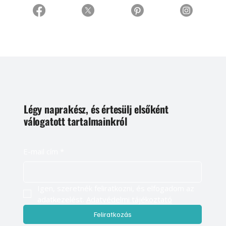
Légy naprakész, és értesülj elsőként
válogatott tartalmainkról
E-mail cím
*
Igen, szeretnék feliratkozni, és elfogadom az 
adatkezelést. 
Adatvédelmi tájékoztató
Feliratkozás