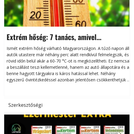
Extrém hőség: 7 tanács, amivel
megóvhatjuk autónkat a nyári károktól
Ismét extrém hőség várható Magyarországon. A tűző napon álló
autók utastere már néhány perc alatt rendkívül felmelegszik, és
rövid időn belül akár a 60-70 °C-ot is megközelítheti. Ez nemcsak
n
a beszállást teszi kellemetlenné, hanem az autó állapotára és a
benne hagyott tárgyakra is káros hatással lehet. Néhány
egyszerű óvintézkedéssel azonban jelentősen csökkenthetjük a
hőség káros hatásait.
l
Szerkesztőségi