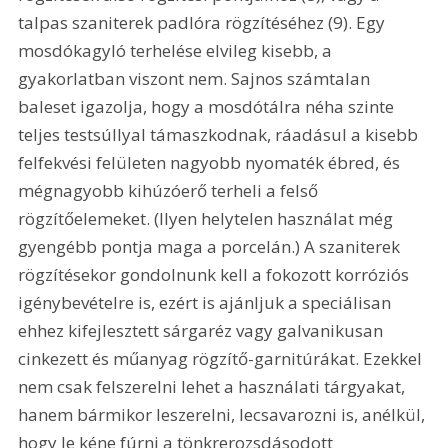
talpas szaniterek padlóra rögzítéséhez (9). Egy 
mosdókagyló terhelése elvileg kisebb, a 
gyakorlatban viszont nem. Sajnos számtalan 
baleset igazolja, hogy a mosdótálra néha szinte 
teljes testsúllyal támaszkodnak, ráadásul a kisebb 
felfekvési felületen nagyobb nyomaték ébred, és 
mégnagyobb kihúzóerő terheli a felső 
rögzítőelemeket. (Ilyen helytelen használat még 
gyengébb pontja maga a porcelán.) A szaniterek 
rögzítésekor gondolnunk kell a fokozott korróziós 
igénybevételre is, ezért is ajánljuk a speciálisan 
ehhez kifejlesztett sárgaréz vagy galvanikusan 
cinkezett és műanyag rögzítő-garnitúrákat. Ezekkel 
nem csak felszerelni lehet a használati tárgyakat, 
hanem bármikor leszerelni, lecsavarozni is, anélkül, 
hogy le kéne fúrni a tönkrerozsdásodott 