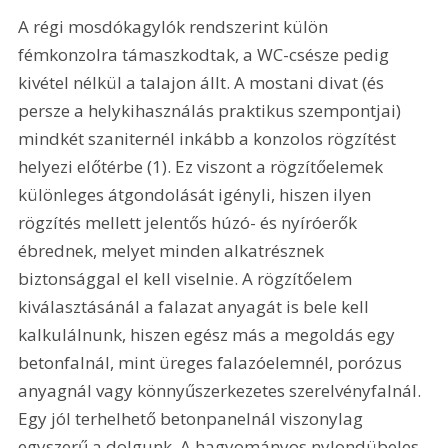
A régi mosdókagylók rendszerint külön 
fémkonzolra támaszkodtak, a WC-csésze pedig 
kivétel nélkül a talajon állt. A mostani divat (és 
persze a helykihasználás praktikus szempontjai) 
mindkét szaniternél inkább a konzolos rögzítést 
helyezi előtérbe (1). Ez viszont a rögzítőelemek 
különleges átgondolását igényli, hiszen ilyen 
rögzítés mellett jelentős húzó- és nyíróerők 
ébrednek, melyet minden alkatrésznek 
biztonsággal el kell viselnie. A rögzítőelem 
kiválasztásánál a falazat anyagát is bele kell 
kalkulálnunk, hiszen egész más a megoldás egy 
betonfalnál, mint üreges falazóelemnél, porózus 
anyagnál vagy könnyűszerkezetes szerelvényfalnál. 
Egy jól terhelhető betonpanelnál viszonylag 
egyszerű a dolgunk. A hagyományos nylondübeles 