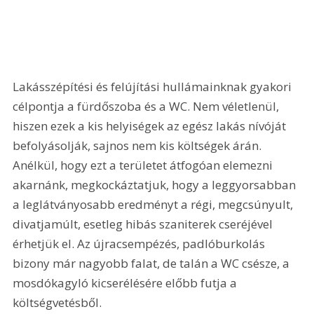
Lakásszépítési és felújítási hullámainknak gyakori 
célpontja a fürdőszoba és a WC. Nem véletlenül, 
hiszen ezek a kis helyiségek az egész lakás nívóját 
befolyásolják, sajnos nem kis költségek árán. 
Anélkül, hogy ezt a területet átfogóan elemezni 
akarnánk, megkockáztatjuk, hogy a leggyorsabban 
a leglátványosabb eredményt a régi, megcsúnyult, 
divatjamúlt, esetleg hibás szaniterek cseréjével 
érhetjük el. Az újracsempézés, padlóburkolás 
bizony már nagyobb falat, de talán a WC csésze, a 
mosdókagyló kicserélésére előbb futja a 
költségvetésből.