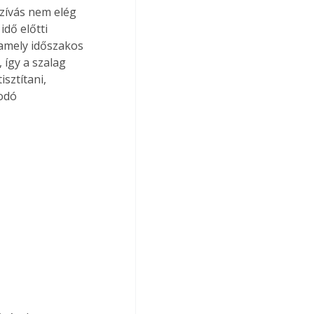
zívás nem elég 
dő előtti 
 amely időszakos 
így a szalag 
sztítani, 
odó 