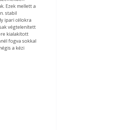
. Ezek mellett a 
. stabil 
y ipari célokra 
sak végtelenített 
e kialakított 
nnél fogva sokkal 
égis a kézi 