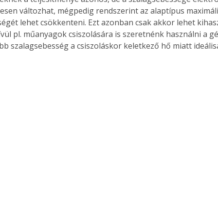
sen változhat, mégpedig rendszerint az alaptípus maximáli
égét lehet csökkenteni. Ezt azonban csak akkor lehet kihasz
vül pl. műanyagok csiszolására is szeretnénk használni a g
Együtt jobban megéri!
bb szalagsebesség a csiszoláskor keletkező hő miatt ideális
Bővebb információ itt!
k az
Együtt jobban megéri! A
mester
könyvek tetszőleges
er Old
párosítással kedvezményes
áron, 0 Ft postaköltséggel
ptapir új,
megrendelhetők!
és egyedi
tt
lvasására
elefonon
nyelmesen
ben vagy
t is
. Bárhol,
ön élve
ashatók az