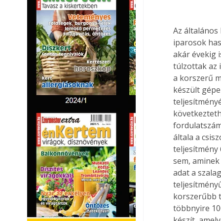
Az általános
iparosok has
akár évekig 
túlzottak az
a korszerű m
készült gépek
teljesítmény
következteth
fordulatszámá
általa a csi
teljesítmény
sem, aminek 
adat a szala
teljesítmény
korszerűbb t
többnyire 10
készít, amel