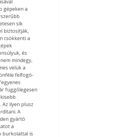
ásával 
bb gépeken a 
rszerűbb 
etesen sík 
 biztosítják, 
n csökkenti a 
gépek 
önsúlyuk, és 
, nem mindegy, 
mes velük a 
önféle felfogó- 
 "egyenes 
kár függőlegesen 
 kisebb 
 Az ilyen plusz 
dítani. A 
nden gyártó 
atot a 
burkolattal is 