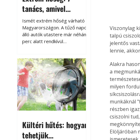
tanács, amivel
megóvhatjuk
Ismét extrém hőség várható
autónkat a nyári
Magyarországon. A tűző napon
Viszonylag ki
álló autók utastere már néhány
talpú csiszol
károktól
perc alatt rendkívül
jelentős vas
felmelegszik, és rövid időn belül
lennie, akko
akár a 60-70 °C-ot is
megközelítheti. Ez nemcsak a
Alakra hason
beszállást teszi kellemetlenné,
a megmunkált
hanem az autó állapotára és a
természetese
benne hagyott tárgyakra is
milyen fordu
káros hatással lehet. Néhány
síkcsiszolás
egyszerű óvintézkedéssel
munkáknál "f
azonban jelentősen
részben igaz
csökkenthetjük a hőség káros
csiszolni tu
hatásait.
Kültéri hűtés: hogyan
megkönnyíten
Elöljáróban 
tehetjük
ismeretesek,