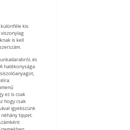
 különféle kis 
 viszonylag 
nak is kell 
 szerszám.
munkadarabról, és 
 A hatékonysága 
siszolóanyagot, 
élra: 
lumenű 
y ez is csak 
az hogy csak 
sával igyekszünk 
néhány tippet. 
rszámként 
s üzemekben 