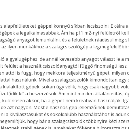
s alapfelületeket géppel könnyű síkban lecsiszolni. E célra a
ógépek a legalkalmasabbak. Ám ha pl.1 m2-nyi felületről kell
tagságú anyagot lemunkálni, és a felületnek ráadásul még sík
r az ilyen munkákhoz a szalagcsiszológép a legmegfelelőbb
ló a gyalugéphez, de annál kevesebb anyagot választ le a 
 felület a használt csiszolóanyagtól függő finomságú lesz.
n attól is függ, hogy mekkora teljesítményű gépet, milyen c
lattal használunk. Mivel a szalagcsiszolók kimondottan egy c
ra kialakított gépek, sokan úgy vélik, hogy csak nagyobb vo
izetődik ki" a beszerzésük. Ám mint minden általánosítás, úg
, különösen akkor, ha a gépet nem kreatívan használják. Ig
d, de azt nagyon. Most e hasznos gép jellemzőinek bemutatá
i a kiválasztásukat és sokoldalúbb használatához is adunk 
megemlítjük, hogy bár a szalagcsiszolók többnyire kézi sze
 léteznek stabil gépek is, amelyeket főként a bútorasztalo