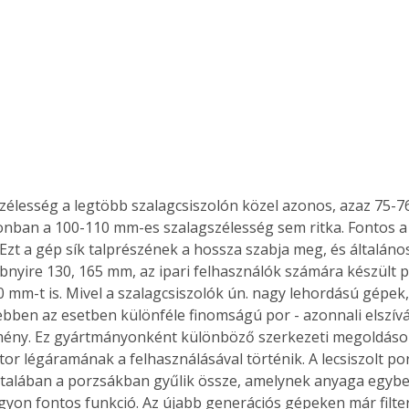
. A
megoldás,
 szélesség a legtöbb szalagcsiszolón közel azonos, azaz 75-76
nban a 100-110 mm-es szalagszélesség sem ritka. Fontos a c
 Ezt a gép sík talprészének a hossza szabja meg, és általáno
nyire 130, 165 mm, az ipari felhasználók számára készült p
00 mm-t is. Mivel a szalagcsiszolók ún. nagy lehordású gépek,
ebben az esetben különféle finomságú por - azonnali elszív
ény. Ez gyártmányonként különböző szerkezeti megoldások
r légáramának a felhasználásával történik. A lecsiszolt por
általában a porzsákban gyűlik össze, amelynek anyaga egybe
yon fontos funkció. Az újabb generációs gépeken már filter