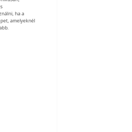
s 
nálni, ha a 
épet, amelyeknél 
abb. 