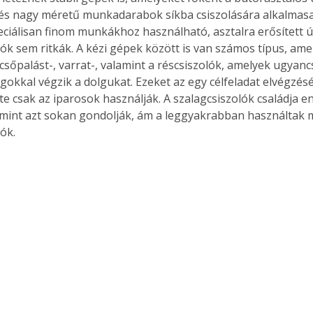
és nagy méretű munkadarabok síkba csiszolására alkalmasak
eciálisan finom munkákhoz használható, asztalra erősített ún
ók sem ritkák. A kézi gépek között is van számos típus, amel
a csőpalást-, varrat-, valamint a réscsiszolók, amelyek ugyanc
gokkal végzik a dolgukat. Ezeket az egy célfeladat elvégzésér
te csak az iparosok használják. A szalagcsiszolók családja e
mint azt sokan gondolják, ám a leggyakrabban használtak m
ók. 