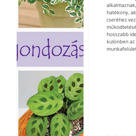
alkalmaznak,
hatékony, ak
cseréhez vez
működtetésév
hosszabb idei
különben az 
munkafelület