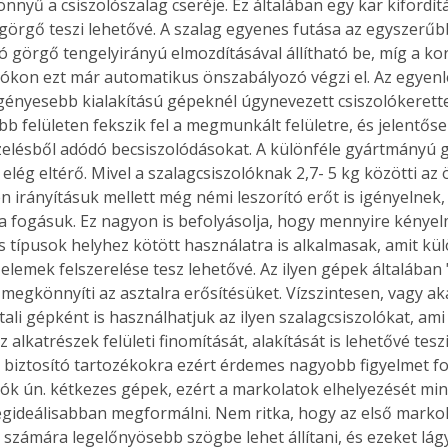
nnyű a csiszolószalag cseréje. Ez általában egy kar kifordít
görgő teszi lehetővé. A szalag egyenes futása az egyszerű
 görgő tengelyirányú elmozdításával állítható be, míg a ko
lókon ezt már automatikus önszabályozó végzi el. Az egyenl
igényesebb kialakítású gépeknél úgynevezett csiszolókerettel
b felületen fekszik fel a megmunkált felületre, és jelentőse
zelésből adódó becsiszolódásokat. A különféle gyártmányú 
lég eltérő. Mivel a szalagcsiszolóknak 2,7- 5 kg közötti az 
irányításuk mellett még némi leszorító erőt is igényelnek
a fogásuk. Ez nagyon is befolyásolja, hogy mennyire kényel
 típusok helyhez kötött használatra is alkalmasak, amit kül
 elemek felszerelése tesz lehetővé. Az ilyen gépek általában
 megkönnyíti az asztalra erősítésüket. Vízszintesen, vagy a
sztali gépként is használhatjuk az ilyen szalagcsiszolókat, ami
alkatrészek felületi finomítását, alakítását is lehetővé teszi.
t biztosító tartozékokra ezért érdemes nagyobb figyelmet for
lók ún. kétkezes gépek, ezért a markolatok elhelyezését mi
ertben,
Gyógyító növények: a
legideálisabban megformálni. Nem ritka, hogy az első markol
sban
természet kincsei az
zámára legelőnyösebb szögbe lehet állítani, és ezeket lágy 