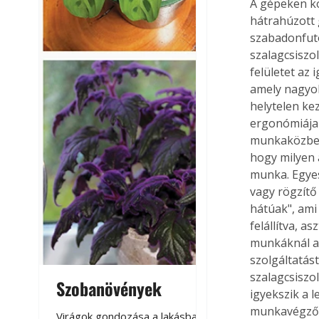
A gépeken kö
hátrahúzott 
szabadonfutó
szalagcsiszo
felületet az 
amely nagyob
helytelen ke
ergonómiája e
munkaközben 
hogy milyen 
munka. Egyes
vagy rögzítő
hátúak", ami
felállítva, a
munkáknál az 
szolgáltatás
szalagcsiszo
Szobanövények
Virágoskert: k
igyekszik a 
teraszon, laká
munkavégző s
Virágok gondozása a lakásban,