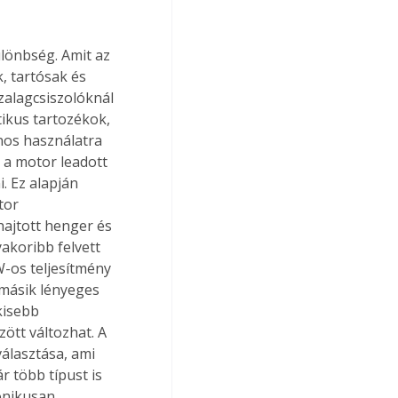
ülönbség. Amit az 
, tartósak és 
zalagcsiszolóknál 
ikus tartozékok, 
nos használatra 
l a motor leadott 
. Ez alapján 
tor 
hajtott henger és 
akoribb felvett 
-os teljesítmény 
 másik lényeges 
kisebb 
tt változhat. A 
lasztása, ami 
 több típust is 
onikusan, 