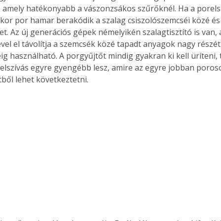
 amely hatékonyabb a vászonzsákos szűrőknél. Ha a porels
kor por hamar berakódik a szalag csiszolószemcséi közé és i
et. Az új generációs gépek némelyikén szalagtisztító is van,
el el távolítja a szemcsék közé tapadt anyagok nagy részét, 
g használható. A porgyűjtőt mindig gyakran ki kell üríteni, ti
elszívás egyre gyengébb lesz, amire az egyre jobban poros
ből lehet következtetni. 