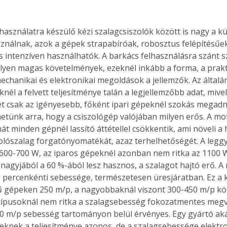
 használatra készülő kézi szalagcsiszolók között is nagy a k
ználnak, azok a gépek strapabíróak, robosztus felépítésűek
is intenzíven használhatók. A barkács felhasználásra szánt s
 ilyen magas követelmények, ezeknél inkább a forma, a prakt
echanikai és elektronikai megoldások a jellemzők. Az általá
nél a felvett teljesítménye talán a legjellemzőbb adat, mive
ét csak az igényesebb, főként ipari gépeknél szokás megadni
etünk arra, hogy a csiszológép valójában milyen erős. A mo
t minden gépnél lassító áttétellel csökkentik, ami növeli a 
szolószalag forgatónyomatékát, azaz terhelhetőségét. A leggy
 600-700 W, az iparos gépeknél azonban nem ritka az 1100 W
nagyjából a 60 %-ából lesz hasznos, a szalagot hajtó erő. A
g percenkénti sebessége, természetesen üresjáratban. Ez a 
ű gépeken 250 m/p, a nagyobbaknál viszont 300-450 m/p közö
ípusoknál nem ritka a szalagsebesség fokozatmentes megvá
0 m/p sebesség tartományon belül érvényes. Egy gyártó akár
yeknek a teljesítménye azonos, de a szalagsebessége elektr