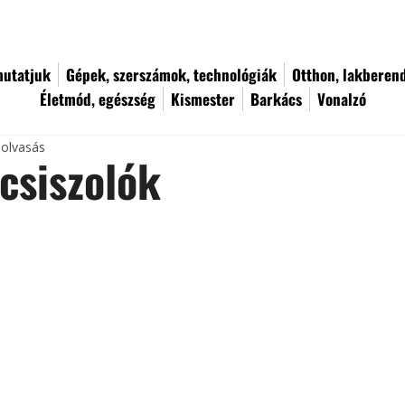
utatjuk
Gépek, szerszámok, technológiák
Otthon, lakberen
Életmód, egészség
Kismester
Barkács
Vonalzó
 olvasás
csiszolók