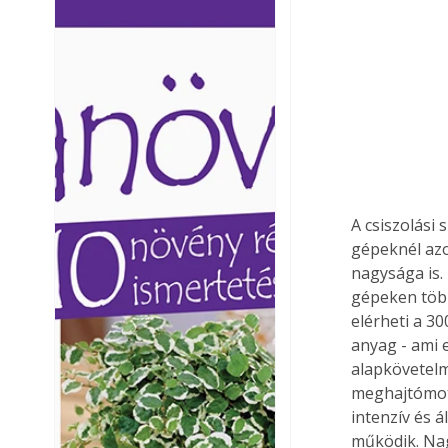
Ezermester lapszámai. A
Ezermester lapszámai
Laptapir kényelmes megoldás,
Laptapir kényelmes 
mert: – t
mert: – t
A csiszolási
gépeknél azo
nagysága is.
gépeken több
elérheti a 3
anyag - ami 
alapkövetelm
meghajtómoto
intenzív és 
működik. Nag