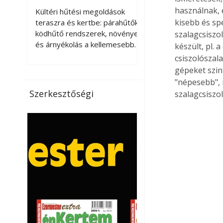
kellemesebbé a
használnak, 
Kültéri hűtési megoldások
teraszt és a kertet?
kisebb és sp
teraszra és kertbe: párahűtők,
ködhűtő rendszerek, növények
szalagcsiszol
és árnyékolás a kellemesebb
készült, pl. 
nyári mikroklímáért. A kültéri
csiszolószala
hűtés kérdése az utóbbi
gépeket szin
években egyre nagyobb
"népesebb", 
jelentőséget kapott, ahogy a
Szerkesztőségi
szalagcsiszol
nyári hőhullámok gyakoribbá és
intenzívebbé váltak. Míg
korábban elsősorban a beltéri
klímaberendezések jelentették
a megoldást a meleg ellen, ma
már egyre többen keresnek
olyan kültéri hűtési
lehetőségeket is, amelyek a
teraszok, erkélyek, kertek vagy
vendégl