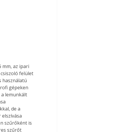
 mm, az ipari 
siszoló felület 
s használatú 
rofi gépeken 
 a lemunkált 
ása 
kal, de a 
 elszívása 
n szűrőként is 
es szűrőt 