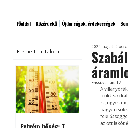
Főoldal
Közérdekű
Újdonságok, érdekességek
Bem
2022. aug. 9.
2 perc
Szabál
Kiemelt tartalom
áramlo
Frissítve:
jún. 17.
A villanyórá
trükk sokkal
is „ügyes me
nagyon soksz
felelősségge
az ott lakót 
Extrém hőség: 7