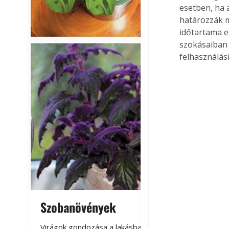
esetben, ha 
határozzák m
időtartama e
szokásaiban 
felhasználási
Szobanövények
Virágoskert: k
teraszon, laká
Virágok gondozása a lakásban,