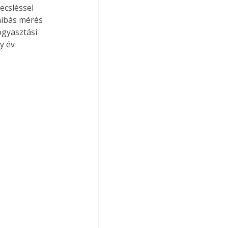
ecsléssel 
hibás mérés 
ogyasztási 
y év 