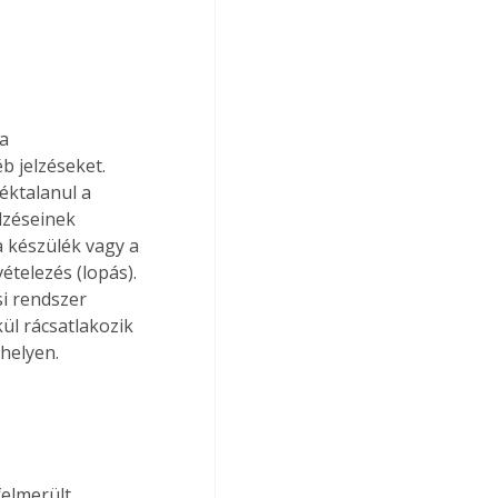
a 
b jelzéseket. 
éktalanul a 
lzéseinek 
a készülék vagy a 
ételezés (lopás). 
i rendszer 
ül rácsatlakozik 
 helyen.
felmerült 