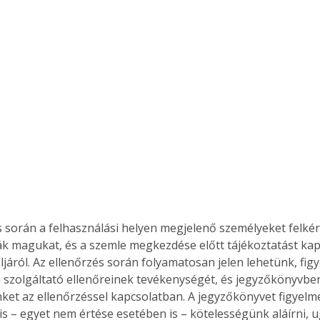
. A
megoldás,
s során a felhasználási helyen megjelenő személyeket felkér
ák magukat, és a szemle megkezdése előtt tájékoztatást kap
éljáról. Az ellenőrzés során folyamatosan jelen lehetünk, fig
a szolgáltató ellenőreinek tevékenységét, és jegyzőkönyvb
nket az ellenőrzéssel kapcsolatban. A jegyzőkönyvet figyelm
is – egyet nem értése esetében is – kötelességünk aláírni, 