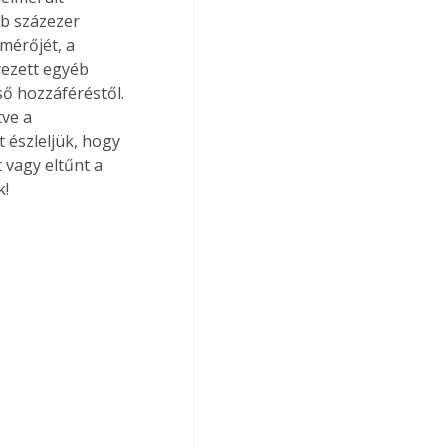
bb százezer 
mérőjét, a 
yezett egyéb 
ső hozzáféréstől. 
ve a 
észleljük, hogy 
vagy eltűnt a 
k!