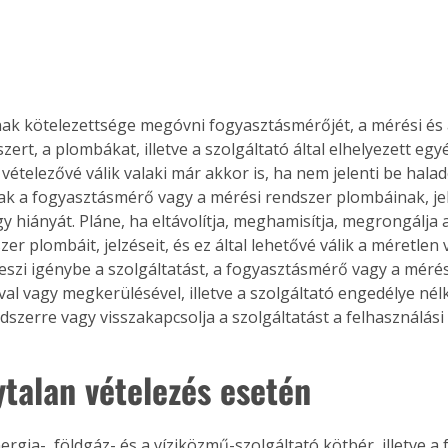
ak kötelezettsége megóvni fogyasztásmérőjét, a mérési és 
ert, a plombákat, illetve a szolgáltató által elhelyezett egyé
vételezővé válik valaki már akkor is, ha nem jelenti be halad
ak a fogyasztásmérő vagy a mérési rendszer plombáinak, je
y hiányát. Pláne, ha eltávolítja, meghamisítja, megrongálja 
er plombáit, jelzéseit, és ez által lehetővé válik a méretlen v
eszi igénybe a szolgáltatást, a fogyasztásmérő vagy a mérés
l vagy megkerülésével, illetve a szolgáltató engedélye nélk
dszerre vagy visszakapcsolja a szolgáltatást a felhasználási
ytalan vételezés esetén
ergia-, földgáz- és a víziközmű-szolgáltató kötbér, illetve a 