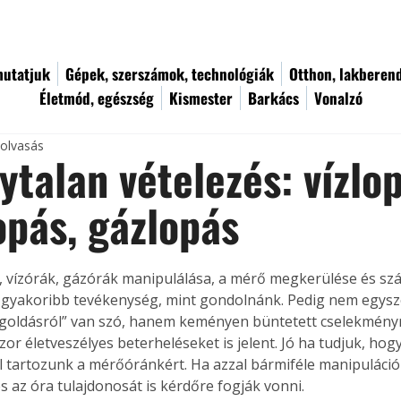
utatjuk
Gépek, szerszámok, technológiák
Otthon, lakberen
Életmód, egészség
Kismester
Barkács
Vonalzó
 olvasás
ytalan vételezés: vízlop
pás, gázlopás
k, vízórák, gázórák manipulálása, a mérő megkerülése és szá
 gyakoribb tevékenység, mint gondolnánk. Pedig nem egysze
goldásról” van szó, hanem keményen büntetett cselekményr
or életveszélyes beterheléseket is jelent. Jó ha tudjuk, hog
l tartozunk a mérőóránkért. Ha azzal bármiféle manipuláció 
és az óra tulajdonosát is kérdőre fogják vonni.