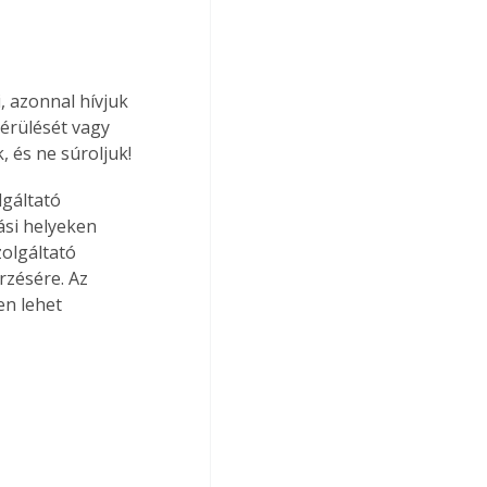
 azonnal hívjuk 
érülését vagy 
, és ne súroljuk!
gáltató 
ási helyeken 
olgáltató 
rzésére. Az 
en lehet 