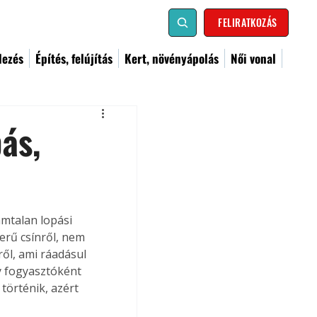
FELIRATKOZÁS
dezés
Építés, felújítás
Kert, növényápolás
Női vonal
ás,
mtalan lopási 
rű csínről, nem 
ől, ami ráadásul 
y fogyasztóként 
történik, azért 