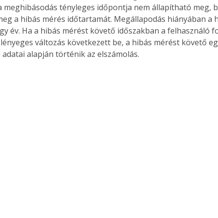
a meghibásodás tényleges időpontja nem állapítható meg, b
eg a hibás mérés időtartamát. Megállapodás hiányában a 
gy év. Ha a hibás mérést követő időszakban a felhasználó f
lényeges változás következett be, a hibás mérést követő eg
 adatai alapján történik az elszámolás.
ertben,
Gyógyító növények: a
sban
természet kincsei az