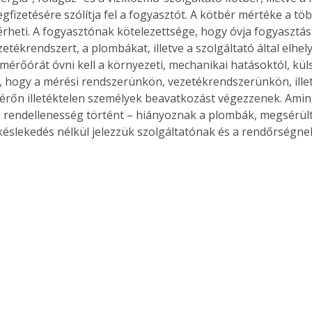
gfizetésére szólítja fel a fogyasztót. A kötbér mértéke a tö
lérheti. A fogyasztónak kötelezettsége, hogy óvja fogyasztás
etékrendszert, a plombákat, illetve a szolgáltató által elhel
 mérőórát óvni kell a környezeti, mechanikai hatásoktól, kül
 hogy a mérési rendszerünkön, vezetékrendszerünkön, illet
rőn illetéktelen személyek beavatkozást végezzenek. Amint 
 rendellenesség történt – hiányoznak a plombák, megsérült 
 késlekedés nélkül jelezzük szolgáltatónak és a rendőrségne