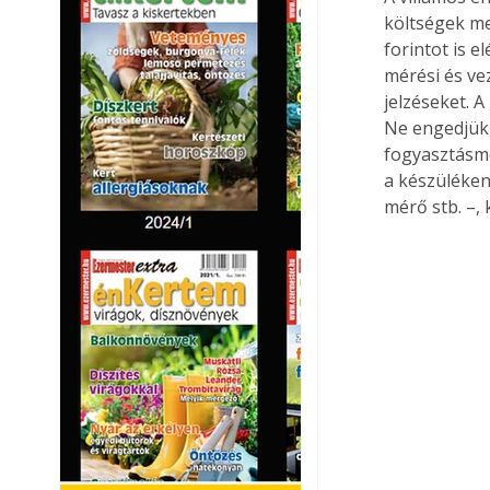
költségek me
forintot is e
mérési és vez
jelzéseket. A
Ne engedjük,
fogyasztásmé
a készüléken
mérő stb. –,