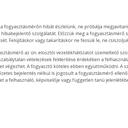
Együtt jobban megéri!
 fogyasztásmérőn hibát észlelünk, ne próbálja megjavítani,
ó hibabejelentő szolgálatát. Előzzük meg a fogyasztásmérő s
Bővebb információ itt!
k az
Együtt jobban megéri! A
t. Felújításkor vagy takarításkor ne fessük le, ne csiszoljuk
mester
könyvek tetszőleges
er Old
párosítással kedvezményes
asztásmérő az ún. elosztói vezetékhálózatot üzemeltető szol
áron, 0 Ft postaköltséggel
 szabálytalan vételezések felderítése érdekében a felhasznál
ptapir új,
megrendelhetők!
et végezhet. A fogyasztó köteles ebben együttműködni. A sz
és egyedi
őzetes bejelentés nélkül is jogosult a fogyasztásmérő ellenő
tt
et a felhasználó, képviselője vagy független tanú jelenlétéb
lvasására
elefonon
nyelmesen
ben vagy
t is
. Bárhol,
ön élve
ashatók az