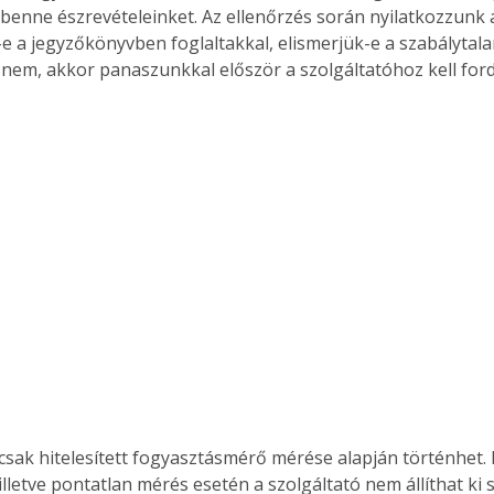
 benne észrevételeinket. Az ellenőrzés során nyilatkozzunk 
e a jegyzőkönyvben foglaltakkal, elismerjük-e a szabálytalan
em, akkor panaszunkkal először a szolgáltatóhoz kell ford
csak hitelesített fogyasztásmérő mérése alapján történhet. L
illetve pontatlan mérés esetén a szolgáltató nem állíthat ki 