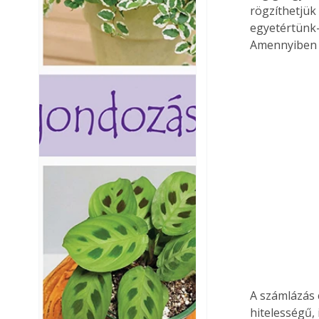
rögzíthetjük
egyetértünk-
Amennyiben n
A számlázás 
hitelességű, 