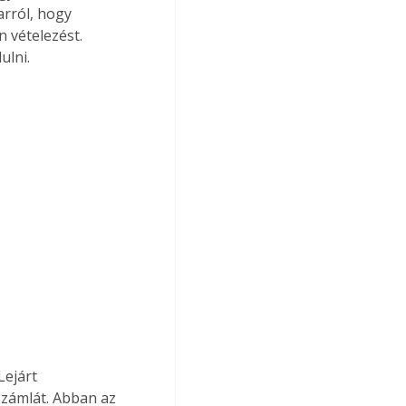
arról, hogy 
 vételezést. 
ulni.
ejárt 
számlát. Abban az 