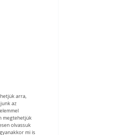
hetjük arra, 
junk az 
yelemmel 
en megtehetjük 
esen olvassuk 
ugyanakkor mi is 