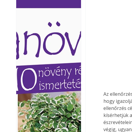
Ezermester lapszámai. A
Ezermester lapszámai
Laptapir kényelmes megoldás,
Laptapir kényelmes 
mert: – t
mert: – t
Az ellenőrzé
hogy igazolj
ellenőrzés c
kísérhetjük 
észrevételei
végig, ugyan