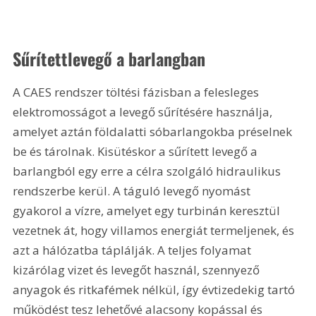
Sűrítettlevegő a barlangban
A CAES rendszer töltési fázisban a felesleges 
elektromosságot a levegő sűrítésére használja, 
amelyet aztán földalatti sóbarlangokba préselnek 
be és tárolnak. Kisütéskor a sűrített levegő a 
barlangból egy erre a célra szolgáló hidraulikus 
rendszerbe kerül. A táguló levegő nyomást 
gyakorol a vízre, amelyet egy turbinán keresztül 
vezetnek át, hogy villamos energiát termeljenek, és 
azt a hálózatba táplálják. A teljes folyamat 
kizárólag vizet és levegőt használ, szennyező 
anyagok és ritkafémek nélkül, így évtizedekig tartó 
működést tesz lehetővé alacsony kopással és 