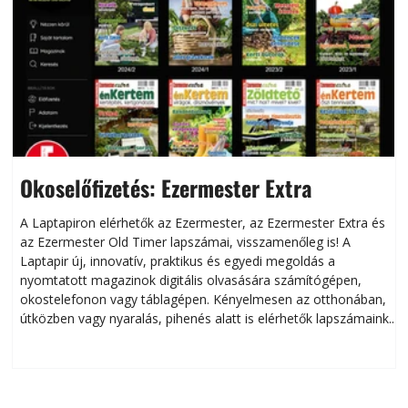
Okoselőfizetés: Ezermester Extra
A Laptapiron elérhetők az Ezermester, az Ezermester Extra és
az Ezermester Old Timer lapszámai, visszamenőleg is! A
Laptapir új, innovatív, praktikus és egyedi megoldás a
L
nyomtatott magazinok digitális olvasására számítógépen,
okostelefonon vagy táblagépen. Kényelmesen az otthonában,
útközben vagy nyaralás, pihenés alatt is elérhetők lapszámaink.
ú
Bárhol, bármikor, akár külföldön élve vagy dolgozva is
B
olvashatók az Ezermester lapszámai. A Laptapir kényelmes
megoldás, mert: – t