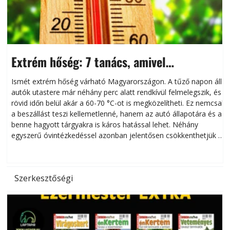
Extrém hőség: 7 tanács, amivel
megóvhatjuk autónkat a nyári károktól
Ismét extrém hőség várható Magyarországon. A tűző napon álló
autók utastere már néhány perc alatt rendkívül felmelegszik, és
rövid időn belül akár a 60-70 °C-ot is megközelítheti. Ez nemcsak
n
a beszállást teszi kellemetlenné, hanem az autó állapotára és a
benne hagyott tárgyakra is káros hatással lehet. Néhány
egyszerű óvintézkedéssel azonban jelentősen csökkenthetjük a
hőség káros hatásait.
l
Szerkesztőségi