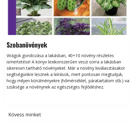
Szobanövények
Virágok gondozása a lakásban, 40+10 növény részletes
ismertetése! A könyv lexikonszerűen veszi sorra a lakásban
s
sikeresen tart­ha­tó növényeket. Már a növény kiválasztásakor
h
segítségünkre lesznek a leírások, mert pontosan megtudjuk,
k
hogy milyen körülményekre (hőmérséklet, páratartalom stb.) van
szüksége a növénynek az egészséges fejlődéshez.
t
Kövess minket