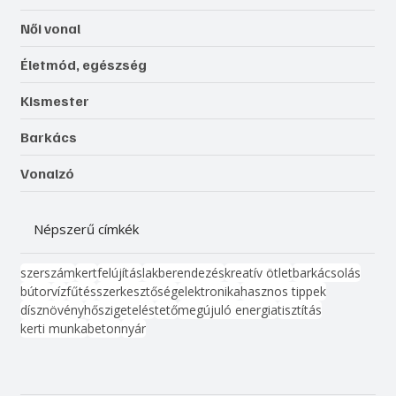
Női vonal
Életmód, egészség
Kismester
Barkács
Vonalzó
Népszerű címkék
szerszám
kert
felújítás
lakberendezés
kreatív ötlet
barkácsolás
bútor
víz
fűtés
szerkesztőség
elektronika
hasznos tippek
dísznövény
hőszigetelés
tető
megújuló energia
tisztítás
kerti munka
beton
nyár