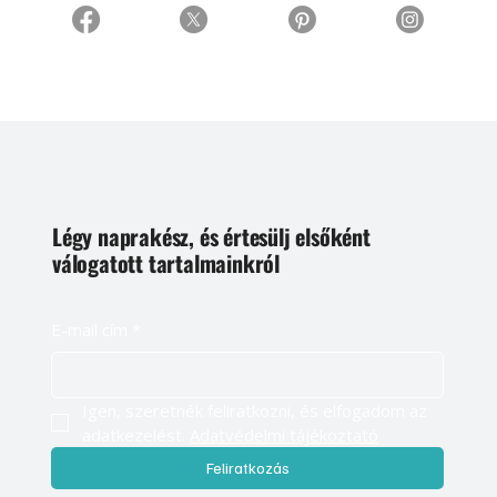
Légy naprakész, és értesülj elsőként
válogatott tartalmainkról
E-mail cím
*
Igen, szeretnék feliratkozni, és elfogadom az 
adatkezelést. 
Adatvédelmi tájékoztató
Feliratkozás