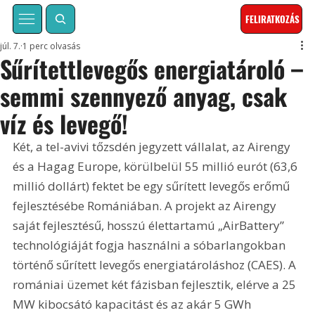
FELIRATKOZÁS
júl. 7.
1 perc olvasás
Sűrítettlevegős energiatároló –
semmi szennyező anyag, csak
víz és levegő!
Két, a tel-avivi tőzsdén jegyzett vállalat, az Airengy 
és a Hagag Europe, körülbelül 55 millió eurót (63,6 
millió dollárt) fektet be egy sűrített levegős erőmű 
fejlesztésébe Romániában. A projekt az Airengy 
saját fejlesztésű, hosszú élettartamú „AirBattery” 
technológiáját fogja használni a sóbarlangokban 
történő sűrített levegős energiatároláshoz (CAES). A 
romániai üzemet két fázisban fejlesztik, elérve a 25 
MW kibocsátó kapacitást és az akár 5 GWh 