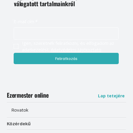
válogatott tartalmainkról
E-mail cím
*
Igen, szeretnék feliratkozni, és elfogadom az 
adatkezelést. 
Adatvédelmi tájékoztató
Feliratkozás
Ezermester online
Lap tetejére
Rovatok
Közérdekű