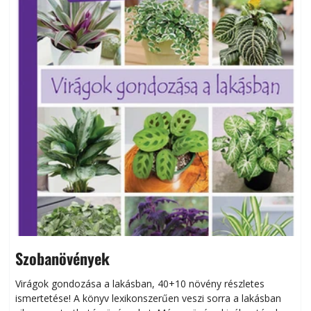
Szobanövények
Virágok gondozása a lakásban, 40+10 növény részletes
ismertetése! A könyv lexikonszerűen veszi sorra a lakásban
s