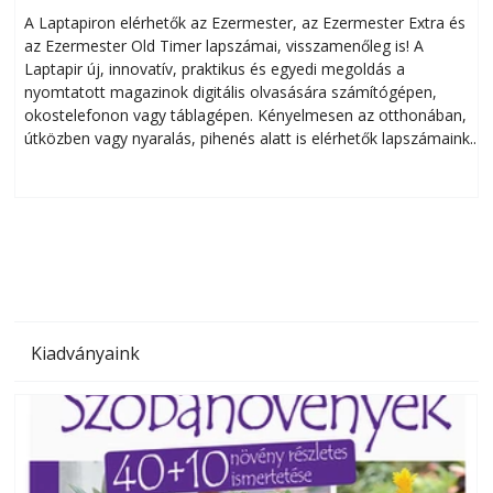
A Laptapiron elérhetők az Ezermester, az Ezermester Extra és
az Ezermester Old Timer lapszámai, visszamenőleg is! A
Laptapir új, innovatív, praktikus és egyedi megoldás a
L
nyomtatott magazinok digitális olvasására számítógépen,
okostelefonon vagy táblagépen. Kényelmesen az otthonában,
útközben vagy nyaralás, pihenés alatt is elérhetők lapszámaink.
ú
Bárhol, bármikor, akár külföldön élve vagy dolgozva is
B
olvashatók az Ezermester lapszámai. A Laptapir kényelmes
megoldás, mert: – t
Kiadványaink