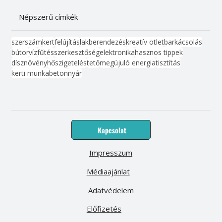
Népszerű címkék
szerszám
kert
felújítás
lakberendezés
kreatív ötlet
barkácsolás
bútor
víz
fűtés
szerkesztőség
elektronika
hasznos tippek
dísznövény
hőszigetelés
tető
megújuló energia
tisztítás
kerti munka
beton
nyár
Kapcsolat
Impresszum
Médiaajánlat
Adatvédelem
Előfizetés