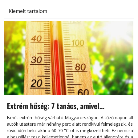
Kiemelt tartalom
Extrém hőség: 7 tanács, amivel
megóvhatjuk autónkat a nyári károktól
Ismét extrém hőség várható Magyarországon. A tűző napon álló
autók utastere már néhány perc alatt rendkívül felmelegszik, és
rövid időn belül akár a 60-70 °C-ot is megközelítheti. Ez nemcsak
n
a beszállást teszi kellemetlenné, hanem az autó állapotára és a