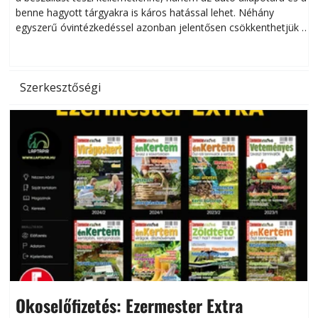
benne hagyott tárgyakra is káros hatással lehet. Néhány
egyszerű óvintézkedéssel azonban jelentősen csökkenthetjük a
hőség káros hatásait.
l
Szerkesztőségi
Okoselőfizetés: Ezermester Extra