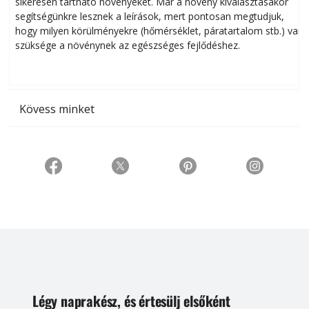
sikeresen tart­ha­tó növényeket. Már a növény kiválasztásakor
h
segítségünkre lesznek a leírások, mert pontosan megtudjuk,
k
hogy milyen körülményekre (hőmérséklet, páratartalom stb.) van
szüksége a növénynek az egészséges fejlődéshez.
t
Kövess minket
Légy naprakész, és értesülj elsőként