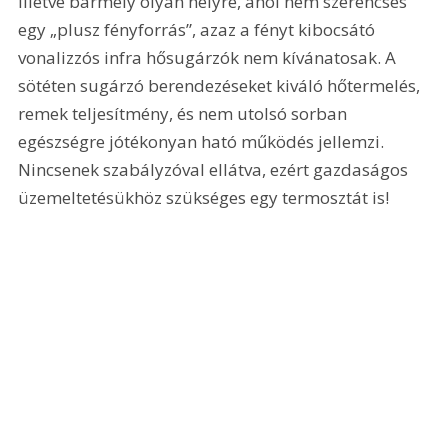
illetve bármely olyan helyre, ahol nem szerencsés 
egy „plusz fényforrás”, azaz a fényt kibocsátó 
vonalizzós infra hősugárzók nem kívánatosak. A 
sötéten sugárzó berendezéseket kiváló hőtermelés, 
remek teljesítmény, és nem utolsó sorban 
egészségre jótékonyan ható működés jellemzi. 
Nincsenek szabályzóval ellátva, ezért gazdaságos 
üzemeltetésükhöz szükséges egy termosztát is!