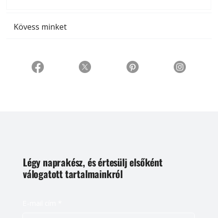
t
Kövess minket
Légy naprakész, és értesülj elsőként
válogatott tartalmainkról
E-mail cím
*