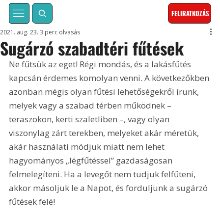
FELIRATKOZÁS
2021. aug. 23.
3 perc olvasás
Sugárzó szabadtéri fűtések
Ne fűtsük az eget! Régi mondás, és a lakásfűtés 
kapcsán érdemes komolyan venni. A következőkben 
azonban mégis olyan fűtési lehetőségekről írunk, 
melyek vagy a szabad térben működnek – 
teraszokon, kerti szaletliben –, vagy olyan 
viszonylag zárt terekben, melyeket akár méretük, 
akár használati módjuk miatt nem lehet 
hagyományos „légfűtéssel” gazdaságosan 
felmelegíteni. Ha a levegőt nem tudjuk felfűteni, 
akkor másoljuk le a Napot, és forduljunk a sugárzó 
fűtések felé!