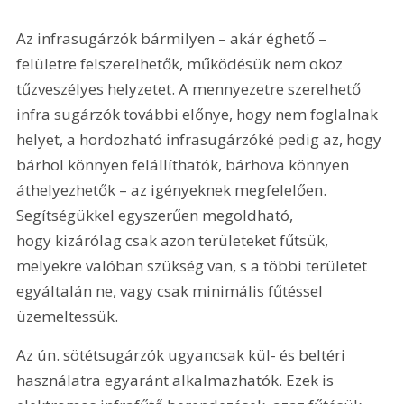
Az infrasugárzók bármilyen – akár éghető – 
felületre felszerelhetők, működésük nem okoz 
tűzveszélyes helyzetet. A mennyezetre szerelhető 
infra sugárzók további előnye, hogy nem foglalnak 
helyet, a hordozható infrasugárzóké pedig az, hogy 
bárhol könnyen felállíthatók, bárhova könnyen 
áthelyezhetők – az igényeknek megfelelően. 
Segítségükkel egyszerűen megoldható, 
hogy kizárólag csak azon területeket fűtsük, 
melyekre valóban szükség van, s a többi területet 
egyáltalán ne, vagy csak minimális fűtéssel 
üzemeltessük.
Az ún. sötétsugárzók ugyancsak kül- és beltéri 
használatra egyaránt alkalmazhatók. Ezek is 