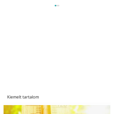
Beton járdalap készítése és lerakása – gyári
és saját készítésű megoldások
Kiemelt tartalom