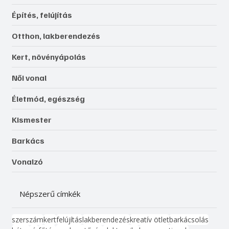
Építés, felújítás
Otthon, lakberendezés
Kert, növényápolás
Női vonal
Életmód, egészség
Kismester
Barkács
Vonalzó
Népszerű címkék
szerszám
kert
felújítás
lakberendezés
kreatív ötlet
barkácsolás