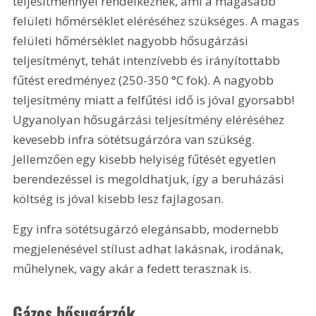
teljesítménnyel rendelkeznek, ami a magasabb 
felületi hőmérséklet eléréséhez szükséges. A magas 
felületi hőmérséklet nagyobb hősugárzási 
teljesítményt, tehát intenzívebb és irányítottabb 
fűtést eredményez (250-350 °C fok). A nagyobb 
teljesítmény miatt a felfűtési idő is jóval gyorsabb! 
Ugyanolyan hősugárzási teljesítmény eléréséhez 
kevesebb infra sötétsugárzóra van szükség. 
Jellemzően egy kisebb helyiség fűtését egyetlen 
berendezéssel is megoldhatjuk, így a beruházási 
költség is jóval kisebb lesz fajlagosan.
Egy infra sötétsugárzó elegánsabb, modernebb 
megjelenésével stílust adhat lakásnak, irodának, 
műhelynek, vagy akár a fedett terasznak is.
Gázos hősugárzók