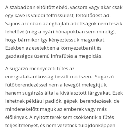
A szabadban eltöltött ebéd, vacsora vagy akár csak 
egy kávé is valódi felfrissülést, feltöltődést ad. 
Sajnos azonban az éghajlati adottságok nem teszik 
lehetővé (még a nyári hónapokban sem mindig), 
hogy bármikor így kényeztessük magunkat. 
Ezekben az esetekben a környezetbarát és 
gazdaságos üzemű infrafűtés a megoldás.
A sugárzó mennyezeti fűtés az 
energiatakarékosság bevált módszere. Sugárzó 
fűtőberendezéssel nem a levegőt melegítjük, 
hanem sugárzás által a kiválasztott tárgyakat. Ezek 
lehetnek például padlók, gépek, berendezések, de 
mindenekelőtt maguk az emberek vagy más 
élőlények. A nyitott terek sem csökkentik a fűtés 
teljesítményét, és nem vezetnek tulajdonképpen 