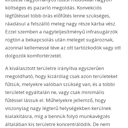
költséges és pazarló megoldás. Konvekciós 
légfűtéssel több órás előfűtés lenne szükséges, 
ráadásul a felszálló meleg nagy része kárba vész. 
Ezzel szemben a nagyteljesítményű infrasugárzók 
rögtön a bekapcsolás után meleget sugároznak, 
azonnal kellemessé téve az ott tartózkodók vagy ott 
dolgozók komfortérzetét.
A kiválasztott területre irányítva egyszerűen 
megoldható, hogy kizárólag csak azon területeket 
fűtsük, melyekre valóban szükség van, és a többi 
területet egyáltalán ne, vagy csak minimális 
fűtéssel lássuk el. Műhelyekre jellemző, hogy 
viszonylag nagy légterű helységekben kerülnek 
kialakításra, míg a bennük folyó munkavégzés 
általában kis területre koncentrálódik. De nem 