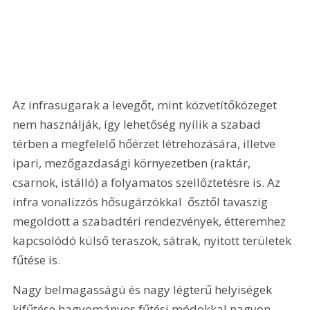
Az infrasugarak a levegőt, mint közvetítőközeget 
nem használják, így lehetőség nyílik a szabad 
térben a megfelelő hőérzet létrehozására, illetve 
ipari, mezőgazdasági környezetben (raktár, 
csarnok, istálló) a folyamatos szellőztetésre is. Az 
infra vonalizzós hősugárzókkal  ősztől tavaszig 
megoldott a szabadtéri rendezvények, étteremhez 
kapcsolódó külső teraszok, sátrak, nyitott területek 
fűtése is.
Nagy belmagasságú és nagy légterű helyiségek 
kifűtése hagyományos fűtési módokkal nagyon 