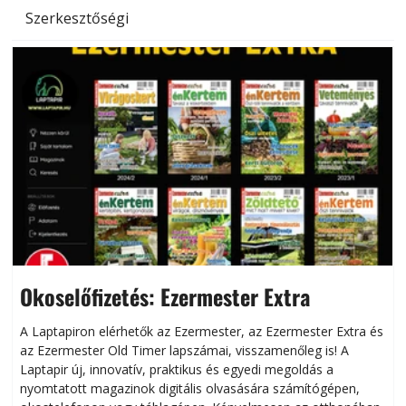
Szerkesztőségi
Okoselőfizetés: Ezermester Extra
A Laptapiron elérhetők az Ezermester, az Ezermester Extra és
az Ezermester Old Timer lapszámai, visszamenőleg is! A
Laptapir új, innovatív, praktikus és egyedi megoldás a
L
nyomtatott magazinok digitális olvasására számítógépen,