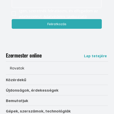
Igen, szeretnék feliratkozni, és elfogadom az 
adatkezelést. 
Adatvédelmi tájékoztató
Feliratkozás
Ezermester online
Lap tetejére
Rovatok
Közérdekű
Újdonságok, érdekességek
Bemutatjuk
Gépek, szerszámok, technológiák