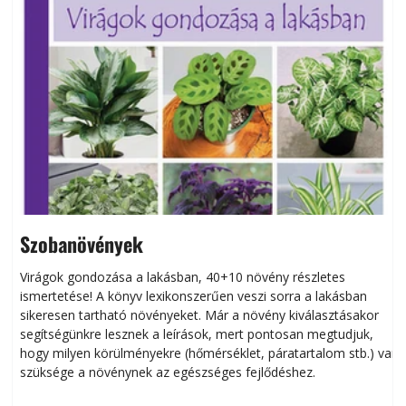
Szobanövények
Virágok gondozása a lakásban, 40+10 növény részletes
ismertetése! A könyv lexikonszerűen veszi sorra a lakásban
s
sikeresen tart­ha­tó növényeket. Már a növény kiválasztásakor
h
segítségünkre lesznek a leírások, mert pontosan megtudjuk,
k
hogy milyen körülményekre (hőmérséklet, páratartalom stb.) van
szüksége a növénynek az egészséges fejlődéshez.