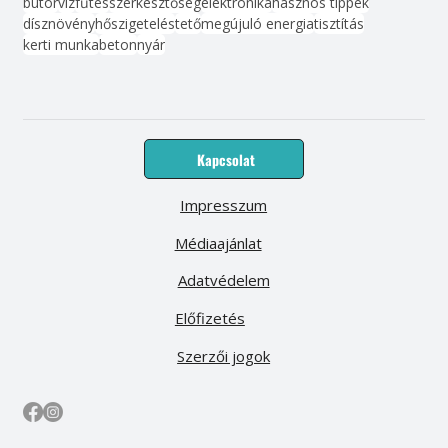
bútor
víz
fűtés
szerkesztőség
elektronika
hasznos tippek
dísznövény
hőszigetelés
tető
megújuló energia
tisztítás
kerti munka
beton
nyár
Kapcsolat
Impresszum
Médiaajánlat
Adatvédelem
Előfizetés
Szerzői jogok