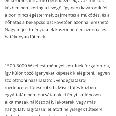
elektromos infrafűtő berendezések, azaz fűtésük 
közben nem kering a levegő, így nem kavarodik fel 
a por, nincs égéstermék, zajmentes a működés, és a 
hőhatás a bekapcsolást követően azonnal érezhető. 
Nagy teljesítményüknek köszönhetően azonnal és 
hatékonyan fűtenek.
1500-3000 W teljesítménnyel kerülnek forgalomba, 
így különböző igényeket képesek kielégíteni, legyen 
szó otthoni használatról, vendéglátásról, 
medencetér fűtéséről stb. Mivel fűtés közben 
egyáltalán nem bocsátanak ki fényt, külö­nösen 
alkalmasak hálószobák, lakó­terek, vagy más 
hangulatvilágítással ellátott helyiségek fűtésére, 