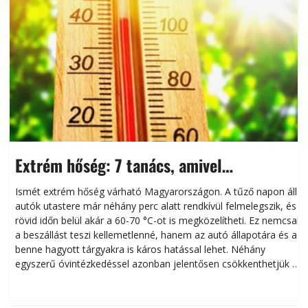
Extrém hőség: 7 tanács, amivel
megóvhatjuk autónkat a nyári károktól
Ismét extrém hőség várható Magyarországon. A tűző napon álló
autók utastere már néhány perc alatt rendkívül felmelegszik, és
rövid időn belül akár a 60-70 °C-ot is megközelítheti. Ez nemcsak
n
a beszállást teszi kellemetlenné, hanem az autó állapotára és a
benne hagyott tárgyakra is káros hatással lehet. Néhány
egyszerű óvintézkedéssel azonban jelentősen csökkenthetjük a
hőség káros hatásait.
l