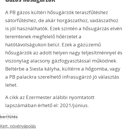
A PB gázos kültéri hősugárzók teraszfűtéshez 
sátorfűtéshez, de akár horgászathoz, vadászathoz 
is jól használhatók. Ezek szintén a hősugárzás elvén 
teremtenek megfelelő hőérzetet a 
hatótávolságukon belül. Ezek a gázüzemű 
hősugárzók az adott helyen nagy teljesítménnyel és 
viszonylag alacsony gázfogyasztással működnek. 
Beltérbe a Siesta kályha, kültérre a hőgomba, vagy 
a PB palackra szerelhető infrasugárzó jó választás 
lehet.
A cikk az Ezermester alábbi nyomtatott 
lapszámában érhető el: 2021/június.
kert
fűtés
Kert, növényápolás