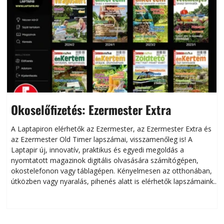
Okoselőfizetés: Ezermester Extra
A Laptapiron elérhetők az Ezermester, az Ezermester Extra és
az Ezermester Old Timer lapszámai, visszamenőleg is! A
Laptapir új, innovatív, praktikus és egyedi megoldás a
L
nyomtatott magazinok digitális olvasására számítógépen,
okostelefonon vagy táblagépen. Kényelmesen az otthonában,
útközben vagy nyaralás, pihenés alatt is elérhetők lapszámaink.
ú
Bárhol, bármikor, akár külföldön élve vagy dolgozva is
B
olvashatók az Ezermester lapszámai. A Laptapir kényelmes
megoldás, mert: – t