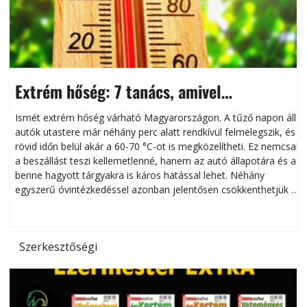
Extrém hőség: 7 tanács, amivel
megóvhatjuk autónkat a nyári károktól
Ismét extrém hőség várható Magyarországon. A tűző napon álló
autók utastere már néhány perc alatt rendkívül felmelegszik, és
rövid időn belül akár a 60-70 °C-ot is megközelítheti. Ez nemcsak
n
a beszállást teszi kellemetlenné, hanem az autó állapotára és a
benne hagyott tárgyakra is káros hatással lehet. Néhány
egyszerű óvintézkedéssel azonban jelentősen csökkenthetjük a
hőség káros hatásait.
l
Szerkesztőségi