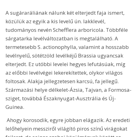
A sugáraráliának nálunk két elterjedt faja ismert, 
közülük az egyik a kis levelű ún. lakklevél, 
tudományos nevén Schefflera arboricola. Többféle 
sárgatarka levélváltozatban is megtalálható. A 
termetesebb S. actionophylla, valamint a hosszabb 
levélnyelű, sötétzöld levélkéjű Brassia ugyancsak 
elterjedt. Ez utóbbi levelei hegyes lefutásúak, míg 
az előbbi levélvégei lekerekítettek, olykor világos 
foltosak. Alakja jellegzetesen karcsú, fa jellegű. 
Származási helye délkelet-Ázsia, Tajvan, a Formosa-
sziget, továbbá Északnyugat-Ausztrália és Új-
Guinea.
 Ahogy korosodik, egyre jobban elágazik. Az eredeti 
lelőhelyein messziről világító piros színű virágokat 