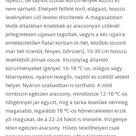
fejleszt, de sajnos szobai körülmények között ez 
nem várható. Ehelyett felfelé törő, elágazó, hosszú 
levélnyélen ülő levelei díszítenek. A magasabban 
lévők általában kisebbek az alacsonyan ülőknél. 
Jellegzetesen ujjasan tagoltak, vagyis a kéz ujjaira 
emlékeztetően fiatal korban öt-hét, később viszont 
már hét-tizenöt, fényes, bőrszerű, 10-30 cm hosszú 
levélkéből állnak össze. Viszonylag állandó 
körülményeket igényel; 16-18 °C-os, világos vagy 
félárnyékos, nyáron levegős, naptól és széltől védett 
helyet. Nyáron szabadban is tartható. A zöld 
lombszín egészen alacsony, mindössze 12-16 °C-os 
hőigénnyel jár együtt, míg a tarka levelűek némileg 
magasabb, legalább 18 °C-os hőmérsékleten érzik 
jól magukat, de a 22-24 fokot is elviselik. Vízigénye 
télen egészen alacsony. Hűvös telelőhelyen csak 