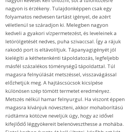
nagyon keveset kell öntözni, sőt a túlöntözésre 
nagyon is érzékeny. Tulajdonképpen csak egy 
folyamatos nedvesen tartást igényel, de azért 
véletlenül se száradjon ki. Melegben nagyon 
kedveli a gyakori vízpermetezést, és leveleinek a 
letörölgetését nedves, puha szivaccsal. Így a rájuk 
rakodó port is eltávolítjuk. Tápanyagigényét jól 
kielégíti a kéthetenkénti tápoldatozás, legfeljebb 
másfél százalékos töménységű tápoldattal. Túl 
magasra felnyúlását metszéssel, visszavágással 
előzhetjük meg. A hajtáscsúcsok kicsípése 
különösen szép tömött termetet eredményez. 
Metszés nélkül hamar felnyurgul. Ha viszont éppen 
magasra kívánjuk növeszteni, akkor mohaborítású 
rúdtámra kötözve neveljük úgy, hogy az idővel 
kifejlődő léggyökereit belenöveszthesse a mohába. 