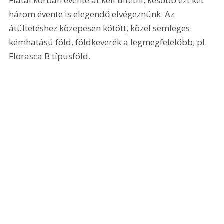
Fiatal korban évente át kell ültetni, később ezt két 
három évente is elegendő elvégeznünk. Az 
átültetéshez közepesen kötött, közel semleges 
kémhatású föld, földkeverék a legmegfelelőbb; pl. 
Florasca B típusföld. 