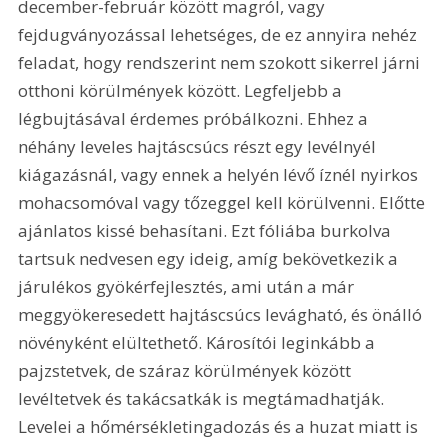
december-február között magról, vagy 
fejdugványozással lehetséges, de ez annyira nehéz 
feladat, hogy rendszerint nem szokott sikerrel járni 
otthoni körülmények között. Legfeljebb a 
légbujtásával érdemes próbálkozni. Ehhez a 
néhány leveles hajtáscsúcs részt egy levélnyél 
kiágazásnál, vagy ennek a helyén lévő íznél nyirkos 
mohacsomóval vagy tőzeggel kell körülvenni. Előtte 
ajánlatos kissé behasítani. Ezt fóliába burkolva 
tartsuk nedvesen egy ideig, amíg bekövetkezik a 
járulékos gyökérfejlesztés, ami után a már 
meggyökeresedett hajtáscsúcs levágható, és önálló 
növényként elültethető. Károsítói leginkább a 
pajzstetvek, de száraz körülmények között 
levéltetvek és takácsatkák is megtámadhatják. 
Levelei a hőmérsékletingadozás és a huzat miatt is 