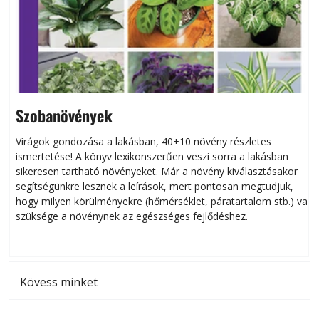
Szobanövények
Virágok gondozása a lakásban, 40+10 növény részletes
ismertetése! A könyv lexikonszerűen veszi sorra a lakásban
s
sikeresen tart­ha­tó növényeket. Már a növény kiválasztásakor
h
segítségünkre lesznek a leírások, mert pontosan megtudjuk,
k
hogy milyen körülményekre (hőmérséklet, páratartalom stb.) van
szüksége a növénynek az egészséges fejlődéshez.
t
Kövess minket