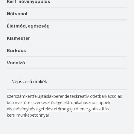
Kert, növényápolás
Női vonal
Életmód, egészség
Kismester
Barkács
Vonalzó
Népszerű címkék
szerszám
kert
felújítás
lakberendezés
kreatív ötlet
barkácsolás
bútor
víz
fűtés
szerkesztőség
elektronika
hasznos tippek
dísznövény
hőszigetelés
tető
megújuló energia
tisztítás
kerti munka
beton
nyár