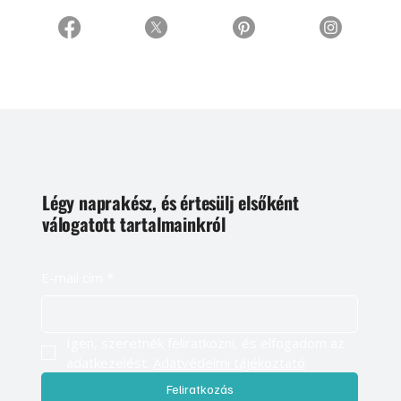
Légy naprakész, és értesülj elsőként
válogatott tartalmainkról
E-mail cím
*
Igen, szeretnék feliratkozni, és elfogadom az 
adatkezelést. 
Adatvédelmi tájékoztató
Feliratkozás