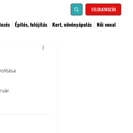
FELIRATKOZÁS
dezés
Építés, felújítás
Kert, növényápolás
Női vonal
olítása 
ruár.