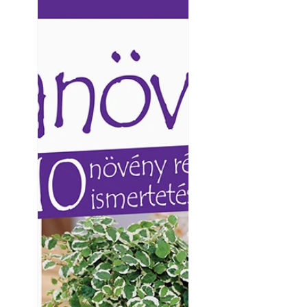
Ezermester lapszámai. A
Ezermester lapszámai
Laptapir kényelmes megoldás,
Laptapir kényelmes 
mert: – t
mert: – t