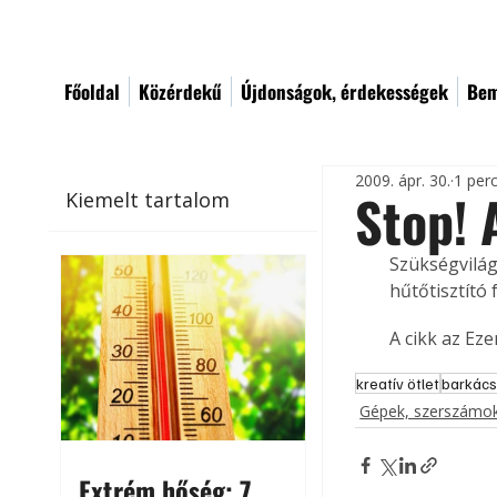
Főoldal
Közérdekű
Újdonságok, érdekességek
Bem
2009. ápr. 30.
1 per
Stop! 
Kiemelt tartalom
Szükségvilág
hűtőtisztító 
A cikk az Ez
kreatív ötlet
barkács
Gépek, szerszámok
Extrém hőség: 7