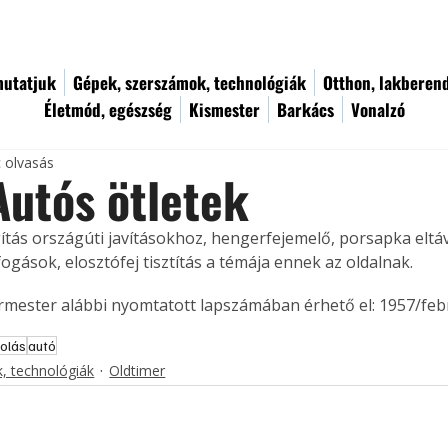
utatjuk
Gépek, szerszámok, technológiák
Otthon, lakberen
Életmód, egészség
Kismester
Barkács
Vonalzó
c olvasás
Autós ötletek
ítás országúti javításokhoz, hengerfejemelő, porsapka eltáv
fogások, elosztófej tisztítás a témája ennek az oldalnak. 
ermester alábbi nyomtatott lapszámában érhető el: 1957/feb
olás
autó
, technológiák
Oldtimer