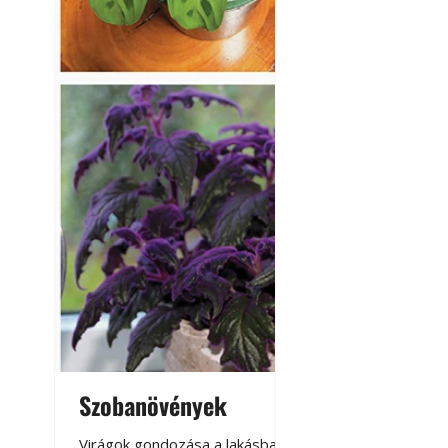
Szobanövények
Virágoskert: k
teraszon, laká
Virágok gondozása a lakásban,