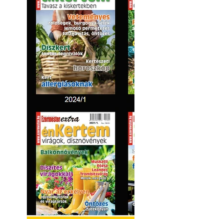
Kültéri hűtés: ho
a teraszt és a ker