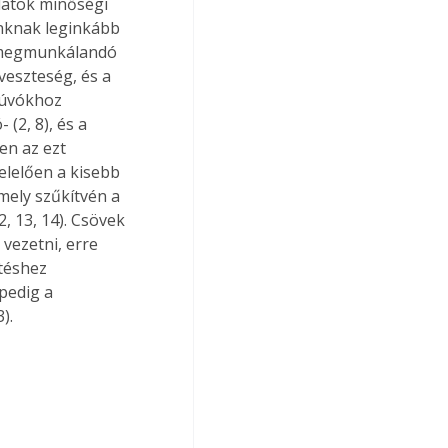
datok minőségi 
inknak leginkább 
a megmunkálandó 
veszteség, és a 
fúvókhoz 
(2, 8), és a 
en az ezt 
elelően a kisebb 
ely szűkítvén a 
, 13, 14). Csövek 
vezetni, erre 
téshez 
pedig a 
). 