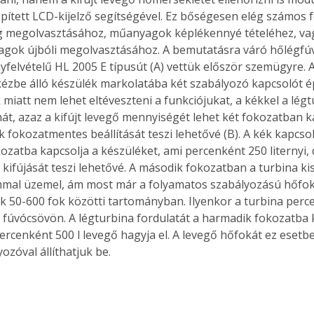
pített LCD-kijelző segítségével. Ez bőségesen elég számos 
g megolvasztásához, műanyagok képlékennyé tételéhez, vag
gok újbóli megolvasztásához. A bemutatásra váró hőlégfúv
yfelvételű HL 2005 E típusút (A) vettük először szemügyre.
 kézbe álló készülék markolatába két szabályozó kapcsolót ép
 miatt nem lehet eltéveszteni a funkciójukat, a kékkel a légt
át, azaz a kifújt levegő mennyiségét lehet két fokozatban ka
k fokozatmentes beállítását teszi lehetővé (B). A kék kapcsol
ozatba kapcsolja a készüléket, ami percenként 250 liternyi, 
 kifújását teszi lehetővé. A második fokozatban a turbina ki
mal üzemel, ám most már a folyamatos szabályozású hőfokbe
k 50-600 fok közötti tartományban. Ilyenkor a turbina perce
ki fúvócsövön. A légturbina fordulatát a harmadik fokozatba 
ercenként 500 l levegő hagyja el. A levegő hőfokát ez esetbe
zóval állíthatjuk be. 