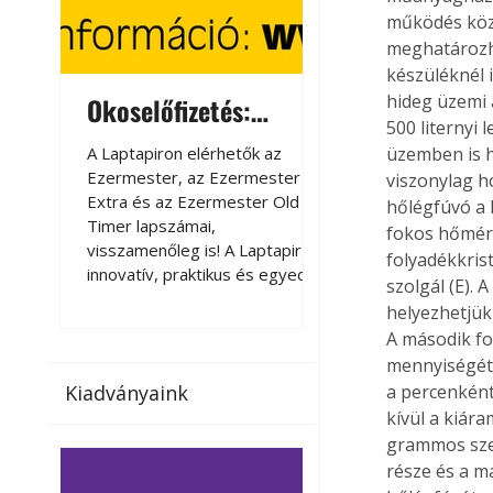
működés közb
meghatározh
készüléknél 
hideg üzemi 
Okoselőfizetés:
Okoselőfizetés
500 liternyi
Ezermester Extra
A Laptapiron elérhetők az
A Laptapiron elérhető
üzemben is h
Ezermester, az Ezermester
Ezermester, az Ezer
viszonylag h
Extra és az Ezermester Old
Extra és az Ezermest
hőlégfúvó a l
Timer lapszámai,
Timer lapszámai,
fokos hőmérs
visszamenőleg is! A Laptapir új,
visszamenőleg is! A La
folyadékkrist
innovatív, praktikus és egyedi
innovatív, praktikus 
szolgál (E).
megoldás a nyomtatott
megoldás a nyomtato
helyezhetjük
magazinok digitális olvasására
magazinok digitális o
A második fo
számítógépen, okostelefonon
számítógépen, okost
mennyiségét 
vagy táblagépen. Kényelmesen
vagy táblagépen. Ké
Kiadványaink
a percenként
az otthonában, útközben vagy
az otthonában, útköz
kívül a kiár
nyaralás, pihenés alatt is
nyaralás, pihenés alat
elérhetők lapszámaink. Bárhol,
elérhetők lapszámaink
grammos szers
bármikor, akár külföldön élve
bármikor, akár külföld
része és a m
vagy dolgozva is olvashatók az
vagy dolgozva is olv