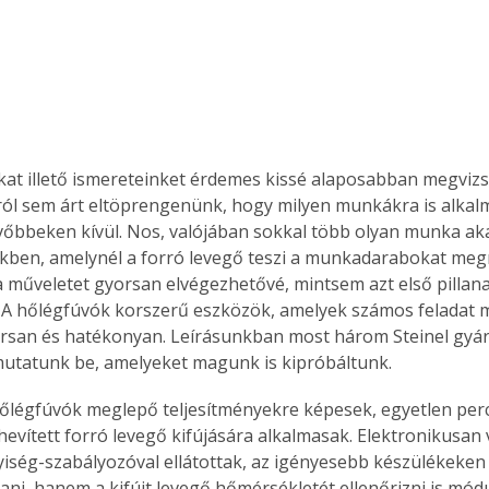
at illető ismereteinket érdemes kissé alaposabban megvizs
ól sem árt eltöprengenünk, hogy milyen munkákra is alkal
őbbeken kívül. Nos, valójában sokkal több olyan munka ak
kben, amelynél a forró levegő teszi a munkadarabokat me
 műveletet gyorsan elvégezhetővé, mintsem azt első pillan
A hőlégfúvók korszerű eszközök, amelyek számos feladat m
orsan és hatékonyan. Leírásunkban most három Steinel gyá
utatunk be, amelyeket magunk is kipróbáltunk.
őlégfúvók meglepő teljesítményekre képesek, egyetlen perc a
hevített forró levegő kifújására alkalmasak. Elektronikusan 
ség-szabályozóval ellátottak, az igényesebb készülékeken 
tani, hanem a kifújt levegő hőmérsékletét ellenőrizni is mód