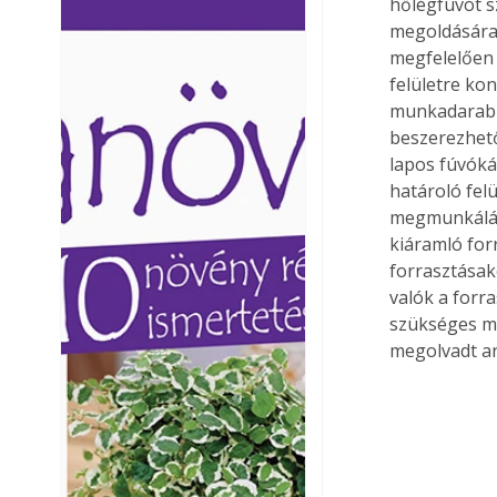
hőlégfúvót s
Ezermester lapszámai. A
Ezermester lapszámai
megoldására 
Laptapir kényelmes megoldás,
Laptapir kényelmes 
megfelelően 
mert: – t
mert: – t
felületre ko
munkadarab f
beszerezhető 
lapos fúvókák
határoló fel
megmunkálásh
kiáramló for
forrasztásak
valók a forr
szükséges mű
megolvadt an