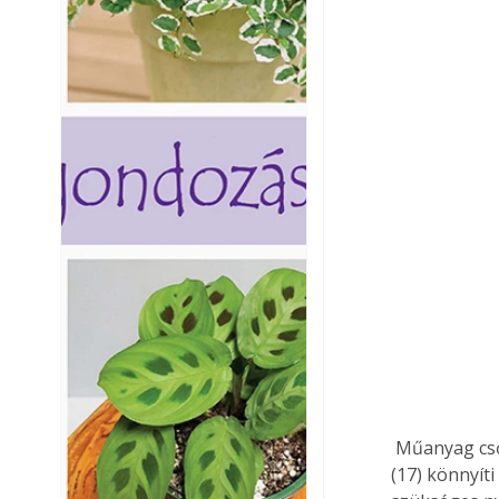
 Műanyag csővégek összehegesztésekor, kiperemezésekor munkánkat a hegesztőtükör 
(17) könnyít