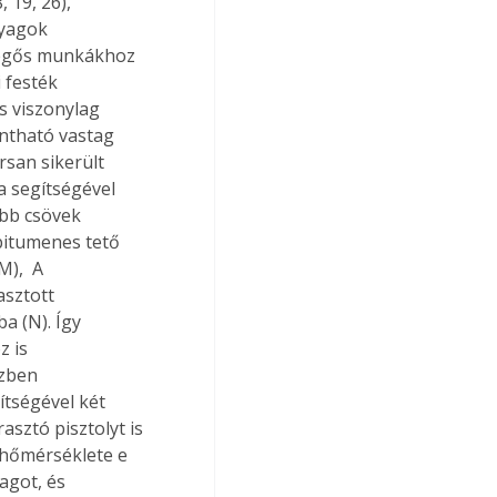
19, 26), 
yagok 
evegős munkákhoz 
 festék 
s viszonylag 
antható vastag 
rsan sikerült 
a segítségével 
abb csövek 
 bitumenes tető 
),  A 
sztott 
 (N). Így 
 is 
özben 
tségével két 
sztó pisztolyt is 
ő hőmérséklete e 
got, és 