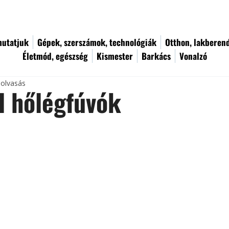
utatjuk
Gépek, szerszámok, technológiák
Otthon, lakberen
Életmód, egészség
Kismester
Barkács
Vonalzó
 olvasás
l hőlégfúvók