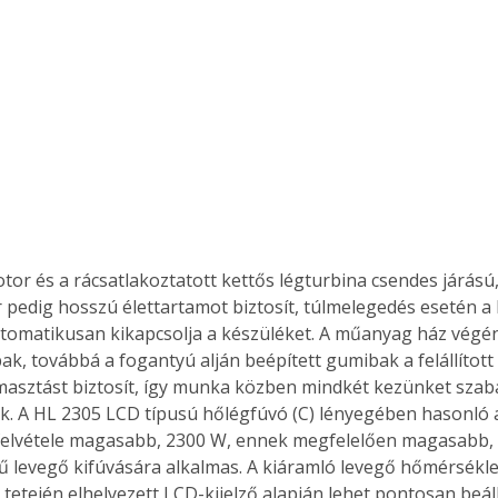
 pedig hosszú élettartamot biztosít, túlmelegedés esetén a
utomatikusan kikapcsolja a készüléket. A műanyag ház végé
pak, továbbá a fogantyú alján beépített gumibak a felállítot
ámasztást biztosít, így munka közben mindkét kezünket sza
k. A HL 2305 LCD típusú hőlégfúvó (C) lényegében hasonló 
felvétele magasabb, 2300 W, ennek megfelelően magasabb, 
 levegő kifúvására alkalmas. A kiáramló levegő hőmérsékle
etején elhelyezett LCD-kijelző alapján lehet pontosan beállí