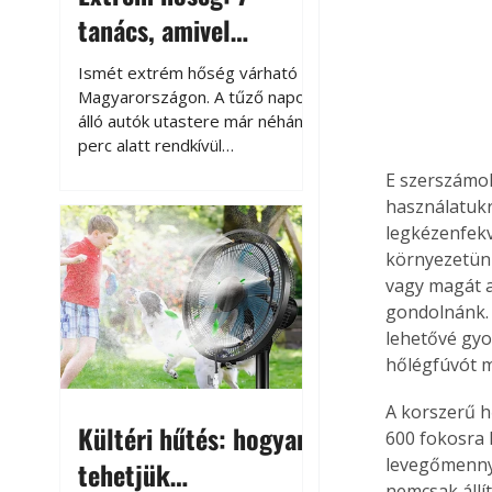
tanács, amivel
megóvhatjuk
Ismét extrém hőség várható
autónkat a nyári
Magyarországon. A tűző napon
álló autók utastere már néhány
károktól
perc alatt rendkívül
felmelegszik, és rövid időn belül
E szerszámok
akár a 60-70 °C-ot is
használatukr
megközelítheti. Ez nemcsak a
legkézenfekv
beszállást teszi kellemetlenné,
környezetün
hanem az autó állapotára és a
vagy magát a
benne hagyott tárgyakra is
gondolnánk. 
káros hatással lehet. Néhány
lehetővé gy
egyszerű óvintézkedéssel
azonban jelentősen
hőlégfúvót m
csökkenthetjük a hőség káros
hatásait.
A korszerű h
Kültéri hűtés: hogyan
600 fokosra 
levegőmennyi
tehetjük
nemcsak állí