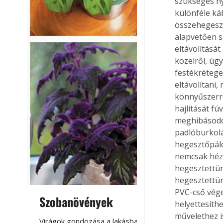
szükséges ny
különféle ká
összehegeszt
alapvetően s
eltávolítását
közelről, úg
festékréteget
eltávolítani,
könnyűszerre
hajlítását fú
meghibásodott
padlóburkolá
hegesztőpálc
nemcsak héz
hegesztettün
hegesztettün
PVC-cső vége
Szobanövények
Virágoskert: k
helyettesíthe
teraszon, laká
művelethez i
Virágok gondozása a lakásban,