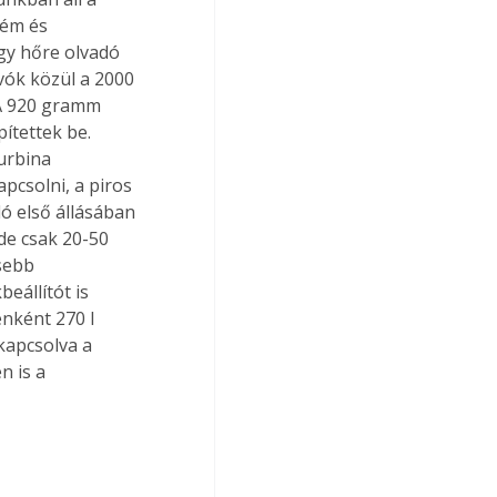
fém és 
y hőre olvadó 
ók közül a 2000 
 A 920 gramm 
ítettek be. 
urbina 
pcsolni, a piros 
ó első állásában 
de csak 20-50 
sebb 
állítót is 
nként 270 l 
kapcsolva a 
n is a 