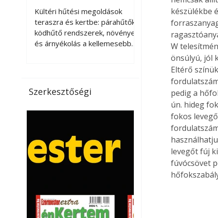
kellemesebbé a
készülékbe é
Kültéri hűtési megoldások
teraszt és a kertet?
teraszra és kertbe: párahűtők,
forraszanya
ködhűtő rendszerek, növények
ragasztóanya
és árnyékolás a kellemesebb
W telesítmén
nyári mikroklímáért. A kültéri
önsúlyú, jól
hűtés kérdése az utóbbi
Eltérő színük
években egyre nagyobb
fordulatszám
jelentőséget kapott, ahogy a
Szerkesztőségi
pedig a hőfo
nyári hőhullámok gyakoribbá és
ún. hideg fok
intenzívebbé váltak. Míg
fokos levegő
korábban elsősorban a beltéri
fordulatszám
klímaberendezések jelentették
használhatju
a megoldást a meleg ellen, ma
már egyre többen keresnek
levegőt fúj 
olyan kültéri hűtési
fúvócsövet p
lehetőségeket is, amelyek a
hőfokszabályo
teraszok, erkélyek, kertek vagy
vendégl