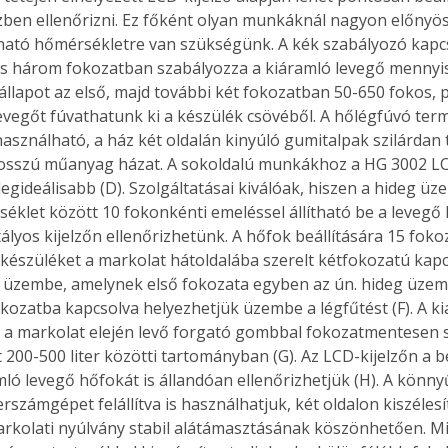
en ellenőrizni. Ez főként olyan munkáknál nagyon előnyös,
ató hőmérsékletre van szükségünk. A kék szabályozó kapcs
is három fokozatban szabályozza a kiáramló levegő mennyis
állapot az első, majd további két fokozatban 50-650 fokos,
Együtt jobban megéri!
 levegőt fúvathatunk ki a készülék csövéből. A hőlégfúvó ter
Bővebb információ itt!
k az
Együtt jobban megéri! A
asználható, a ház két oldalán kinyúló gumitalpak szilárdan 
mester
könyvek tetszőleges
osszú műanyag házat. A sokoldalú munkákhoz a HG 3002 LCD
er Old
párosítással kedvezményes
egideálisabb (D). Szolgáltatásai kiválóak, hiszen a hideg üz
áron, 0 Ft postaköltséggel
éklet között 10 fokonkénti emeléssel állítható be a levegő 
ptapir új,
megrendelhetők!
ályos kijelzőn ellenőrizhetünk. A hőfok beállítására 15 foko
és egyedi
 A készüléket a markolat hátoldalába szerelt kétfokozatú kapc
tt
 üzembe, amelynek első fokozata egyben az ún. hideg üzem
lvasására
kozatba kapcsolva helyezhetjük üzembe a légfűtést (F). A ki
elefonon
a markolat elején levő forgató gombbal fokozatmentesen 
nyelmesen
 200-500 liter közötti tartományban (G). Az LCD-kijelzőn a b
ben vagy
amló levegő hőfokát is állandóan ellenőrizhetjük (H). A könn
t is
. Bárhol,
zámgépet felállítva is használhatjuk, két oldalon kiszélesít
ön élve
arkolati nyúlvány stabil alátámasztásának köszönhetően. M
ashatók az