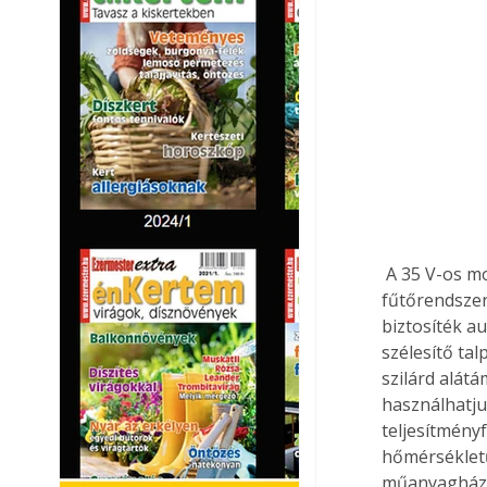
 A 35 V-os motor és a rácsatlakoztatott kettős légturbina csendes járású, a kerámia 
fűtőrendszer
biztosíték a
szélesítő tal
szilárd alát
használhatju
teljesítmény
hőmérsékletű
műanyagház t