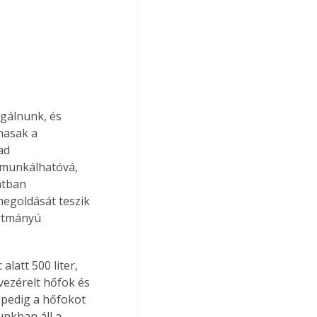
gálnunk, és 
masak a 
ad 
gmunkálhatóvá, 
atban 
egoldását teszik 
rtmányú 
latt 500 liter, 
vezérelt hőfok és 
pedig a hőfokot 
unkban áll a 