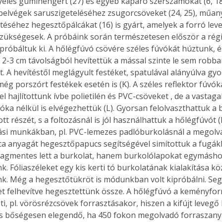
eles gumihengert (27) és egyéb kaparó szerszámokat (6, 18, 
belvégek saruszigeteléséhez zsugorcsöveket (24, 25), műan
éséhez hegesztőpálcákat (16) is gyárt, amelyek a forró l
zükségesek. A próbáink során természetesen először a régi
 próbáltuk ki. A hőlégfúvó csövére széles fúvókát húztunk, é
y 2-3 cm távolságból hevítettük a mással szinte le sem robb
. A hevítéstől meglágyult festéket, spatulával alányúlva gyo
 még porszórt festékek esetén is (K). A széles reflektor fúvók
l hajlítottunk ívbe polietilén és PVC-csöveket , de a vastag
vóka nélkül is elvégezhettük (L). Gyorsan felolvaszthattuk a
 részét, s a foltozásnál is jól használhattuk a hőlégfúvót (M
si munkákban, pl. PVC-lemezes padlóburkolásnál a megolva
a anyagát hegesztőpapucs segítségével simítottuk a fugákba
agmentes lett a burkolat, hanem burkolólapokat egymáshoz
k. Fóliaszéleket egy kis kerti tó burkolatának kialakítása k
k. Még a hegesztőtükröt is módunkban volt kipróbálni. Segí
t felhevítve hegesztettünk össze. A hőlégfúvó a keményforra
ertben,
Gyógyító növények: a
ti, pl. vörösrézcsövek forrasztásakor, hiszen a kifújt leveg
sban
természet kincsei az
s bőségesen elegendő, ha 450 fokon megolvadó forraszanya