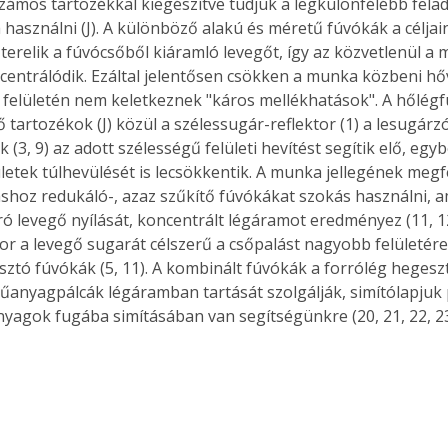
zámos tartozékkal kiegészítve tudjuk a legkülönfélébb fela
. A
használni (J). A különböző alakú és méretű fúvókák a célja
megoldás,
terelik a fúvócsőből kiáramló levegőt, így az közvetlenül 
ncentrálódik. Ezáltal jelentősen csökken a munka közbeni hő
elületén nem keletkeznek "káros mellékhatások". A hőlég
tartozékok (J) közül a szélessugár-reflektor (1) a lesugárzó- 
 (3, 9) az adott szélességű felületi hevítést segítik elő, egyb
ületek túlhevülését is lecsökkentik. A munka jellegének megf
oz redukáló-, azaz szűkítő fúvókákat szokás használni, am
ró levegő nyílását, koncentrált légáramot eredményez (11, 12
or a levegő sugarát célszerű a csőpalást nagyobb felületére 
asztó fúvókák (5, 11). A kombinált fúvókák a forrólég hegesz
anyagpálcák légáramban tartását szolgálják, simítólapjuk 
yagok fugába simításában van segítségünkre (20, 21, 22, 23