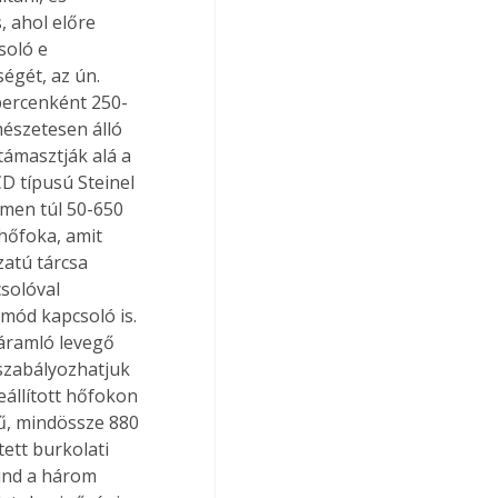
 ahol előre 
oló e 
égét, az ún. 
 percenként 250-
mészetesen álló 
támasztják alá a 
 típusú Steinel 
emen túl 50-650 
hőfoka, amit 
zatú tárcsa 
solóval 
mód kapcsoló is. 
áramló levegő 
szabályozhatjuk 
eállított hőfokon 
yű, mindössze 880 
ett burkolati 
ind a három 