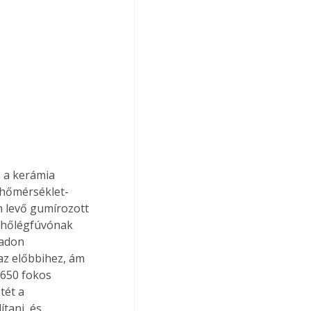
 hőmérséklet-
n levő gumírozott 
t hőlégfúvónak 
badon 
az előbbihez, ám 
650 fokos 
tét a 
tani, és 