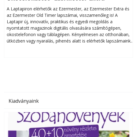
A Laptapiron elérhetők az Ezermester, az Ezermester Extra és
az Ezermester Old Timer lapszámai, visszamenőleg is! A
Laptapir új, innovatív, praktikus és egyedi megoldás a
L
nyomtatott magazinok digitális olvasására számítógépen,
okostelefonon vagy táblagépen. Kényelmesen az otthonában,
útközben vagy nyaralás, pihenés alatt is elérhetők lapszámaink.
ú
Bárhol, bármikor, akár külföldön élve vagy dolgozva is
B
olvashatók az Ezermester lapszámai. A Laptapir kényelmes
megoldás, mert: – t
Kiadványaink