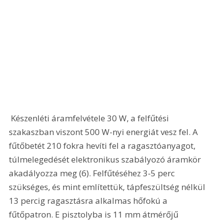
 Készenléti áramfelvétele 30 W, a felfűtési 
szakaszban viszont 500 W-nyi energiát vesz fel. A 
fűtőbetét 210 fokra hevíti fel a ragasztóanyagot, 
túlmelegedését elektronikus szabályozó áramkör 
akadályozza meg (6). Felfűtéséhez 3-5 perc 
szükséges, és mint említettük, tápfeszültség nélkül 
13 percig ragasztásra alkalmas hőfokú a 
fűtőpatron. E pisztolyba is 11 mm átmérőjű 