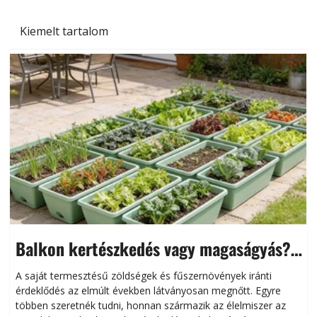
Kiemelt tartalom
Balkon kertészkedés vagy magaságyás?
Helytakarékos kertészkedés
A saját termesztésű zöldségek és fűszernövények iránti
érdeklődés az elmúlt években látványosan megnőtt. Egyre
többen szeretnék tudni, honnan származik az élelmiszer az
l