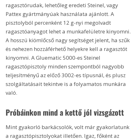
ragasztórudak, lehetőleg eredeti Steinel, vagy 
Pattex gyártmányúak használata ajánlott. A 
pisztolyból percenként 12 g-nyi megolvadt 
ragasztóanyagot lehet a munkafelületre kinyomni. 
A hosszú kiömlőcső nagy segítséget jelent, ha szűk 
és nehezen hozzáférhető helyekre kell a ragasztót 
kinyomni. A Gluematic 5000-es Steinel 
ragasztópisztoly minden szempontból nagyobb 
teljesítményű az előző 3002-es típusnál, és plusz 
szolgáltatásait tekintve is a folyamatos munkára 
való.
Próbáinkon mind a kettő jól vizsgázott 
Mint gyakorló barkácsolók, volt már gyakorlatunk 
a ragasztópisztolyokat illetően. Igaz, főként az 