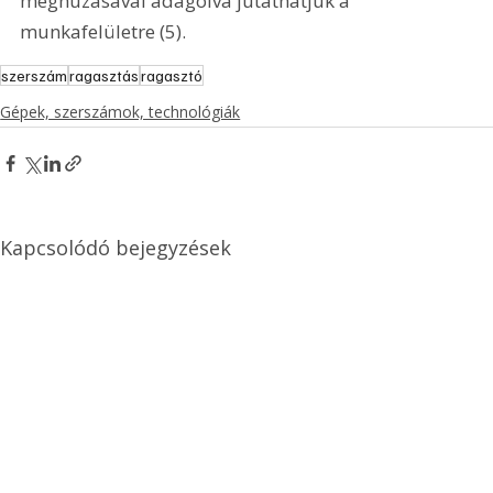
meghúzásával adagolva jutathatjuk a 
munkafelületre (5).
szerszám
ragasztás
ragasztó
Gépek, szerszámok, technológiák
Kapcsolódó bejegyzések