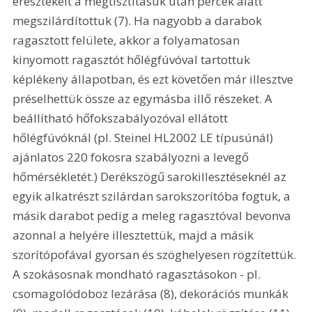
eresztékeit a megtisztításuk után percek alatt 
megszilárdítottuk (7). Ha nagyobb a darabok 
ragasztott felülete, akkor a folyamatosan 
kinyomott ragasztót hőlégfúvóval tartottuk 
képlékeny állapotban, és ezt követően már illesztve 
préselhettük össze az egymásba illő részeket. A 
beállítható hőfokszabályozóval ellátott 
hőlégfúvóknál (pl. Steinel HL2002 LE típusúnál) 
ajánlatos 220 fokosra szabályozni a levegő 
hőmérsékletét.) Derékszögű sarokillesztéseknél az 
egyik alkatrészt szilárdan sarokszorítóba fogtuk, a 
másik darabot pedig a meleg ragasztóval bevonva 
azonnal a helyére illesztettük, majd a másik 
szorítópofával gyorsan és szöghelyesen rögzítettük. 
A szokásosnak mondható ragasztásokon - pl. 
csomagolódoboz lezárása (8), dekorációs munkák 