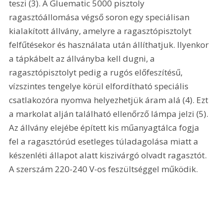
teszi (3). A Gluematic 5000 pisztoly 
ragasztóállomása végső soron egy speciálisan 
kialakított állvány, amelyre a ragasztópisztolyt 
felfűtésekor és használata után állíthatjuk. Ilyenkor 
a tápkábelt az állványba kell dugni, a 
ragasztópisztolyt pedig a rugós előfeszítésű, 
vízszintes tengelye körül elfordítható speciális 
csatlakozóra nyomva helyezhetjük áram alá (4). Ezt 
a markolat alján található ellenőrző lámpa jelzi (5). 
Az állvány elejébe épített kis műanyagtálca fogja 
fel a ragasztórúd esetleges túladagolása miatt a 
készenléti állapot alatt kiszivárgó olvadt ragasztót. 
A szerszám 220-240 V-os feszültséggel működik. 