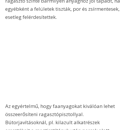
ragasztó szinte bármilyen anyaghoz jól tapadt, ha 
egyébként a felületek tiszták, por és zsírmentesek, 
esetleg felérdesítettek. 
Az egyértelmű, hogy faanyagokat kiválóan lehet 
összeerősíteni ragasztópisztollyal. 
Bútorjavításoknál, pl. kilazult alkatrészek 