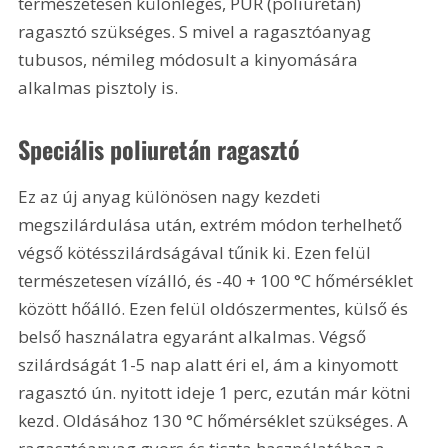
természetesen különleges, PUR (poliuretán) 
ragasztó szükséges. S mivel a ragasztóanyag 
tubusos, némileg módosult a kinyomására 
alkalmas pisztoly is.
Speciális poliuretán ragasztó
Ez az új anyag különösen nagy kezdeti 
megszilárdulása után, extrém módon terhelhető 
végső kötésszilárdságával tűnik ki. Ezen felül 
természetesen vízálló, és -40 + 100 °C hőmérséklet 
között hőálló. Ezen felül oldószermentes, külső és 
belső használatra egyaránt alkalmas. Végső 
szilárdságát 1-5 nap alatt éri el, ám a kinyomott 
ragasztó ún. nyitott ideje 1 perc, ezután már kötni 
kezd. Oldásához 130 °C hőmérséklet szükséges. A 