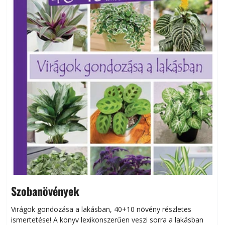
Szobanövények
Virágok gondozása a lakásban, 40+10 növény részletes
ismertetése! A könyv lexikonszerűen veszi sorra a lakásban
s