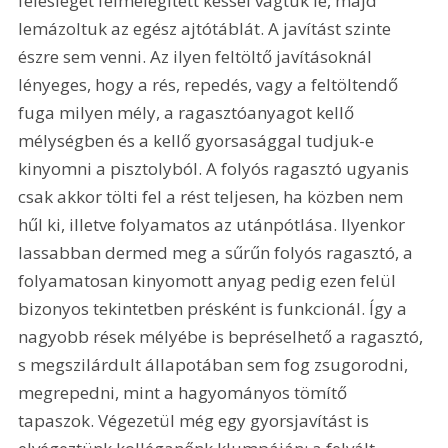
feleslegét felmelegített késsel vágtuk le, majd 
lemázoltuk az egész ajtótáblát. A javítást szinte 
észre sem venni. Az ilyen feltöltő javításoknál 
lényeges, hogy a rés, repedés, vagy a feltöltendő 
fuga milyen mély, a ragasztóanyagot kellő 
mélységben és a kellő gyorsasággal tudjuk-e 
kinyomni a pisztolyból. A folyós ragasztó ugyanis 
csak akkor tölti fel a rést teljesen, ha közben nem 
hűl ki, illetve folyamatos az utánpótlása. Ilyenkor 
lassabban dermed meg a sűrűn folyós ragasztó, a 
folyamatosan kinyomott anyag pedig ezen felül 
bizonyos tekintetben présként is funkcionál. Így a 
nagyobb rések mélyébe is bepréselhető a ragasztó, 
s megszilárdult állapotában sem fog zsugorodni, 
megrepedni, mint a hagyományos tömítő 
tapaszok. Végezetül még egy gyorsjavítást is 