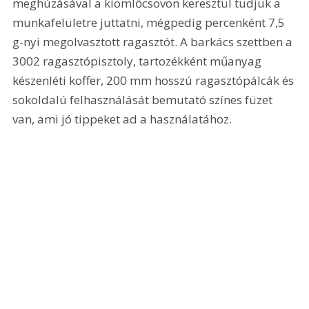
meghúzásával a kiömlőcsövön keresztül tudjuk a 
munkafelületre juttatni, mégpedig percenként 7,5 
g-nyi megolvasztott ragasztót. A barkács szettben a 
3002 ragasztópisztoly, tartozékként műanyag 
készenléti koffer, 200 mm hosszú ragasztópálcák és 
sokoldalú felhasználását bemutató színes füzet 
van, ami jó tippeket ad a használatához.