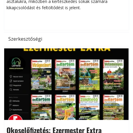
asztalukra, miközben a kertészkedés sokak számára
kikapcsolódást és feltöltődést is jelent.
é
d
Szerkesztőségi
Okoselőfizetés: Ezermester Extra