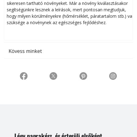
sikeresen tart­ha­tó növényeket. Már a növény kiválasztásakor
h
segítségünkre lesznek a leírások, mert pontosan megtudjuk,
k
hogy milyen körülményekre (hőmérséklet, páratartalom stb.) van
szüksége a növénynek az egészséges fejlődéshez.
t
Kövess minket
Légy naprakész, és értesülj elsőként