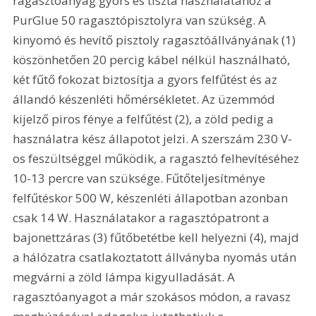
ragasztóanyag gyors és tiszta használatához a 
PurGlue 50 ragasztópisztolyra van szükség. A 
kinyomó és hevítő pisztoly ragasztóállványának (1) 
köszönhetően 20 percig kábel nélkül használható, 
két fűtő fokozat biztosítja a gyors felfűtést és az 
állandó készenléti hőmérsékletet. Az üzemmód 
kijelző piros fénye a felfűtést (2), a zöld pedig a 
használatra kész állapotot jelzi. A szerszám 230 V-
os feszültséggel működik, a ragasztó felhevítéséhez 
10-13 percre van szüksége. Fűtőteljesítménye 
felfűtéskor 500 W, készenléti állapotban azonban 
csak 14 W. Használatakor a ragasztópatront a 
bajonettzáras (3) fűtőbetétbe kell helyezni (4), majd 
a hálózatra csatlakoztatott állványba nyomás után 
megvárni a zöld lámpa kigyulladását. A 
ragasztóanyagot a már szokásos módon, a ravasz 