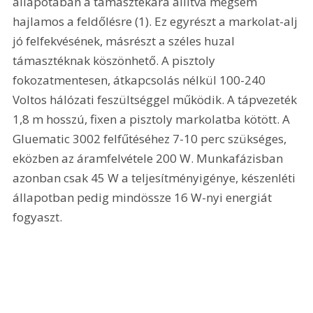
állapotában a támasztékára állítva mégsem 
hajlamos a feldőlésre (1). Ez egyrészt a markolat-alj 
jó felfekvésének, másrészt a széles huzal 
támasztéknak köszönhető. A pisztoly 
fokozatmentesen, átkapcsolás nélkül 100-240 
Voltos hálózati feszültséggel működik. A tápvezeték 
1,8 m hosszú, fixen a pisztoly markolatba kötött. A 
Gluematic 3002 felfűtéséhez 7-10 perc szükséges, 
eközben az áramfelvétele 200 W. Munkafázisban 
azonban csak 45 W a teljesítményigénye, készenléti 
állapotban pedig mindössze 16 W-nyi energiát 
fogyaszt. 