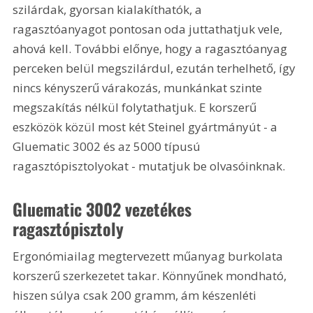
szilárdak, gyorsan kialakíthatók, a 
ragasztóanyagot pontosan oda juttathatjuk vele, 
ahová kell. További előnye, hogy a ragasztóanyag 
perceken belül megszilárdul, ezután terhelhető, így 
nincs kényszerű várakozás, munkánkat szinte 
megszakítás nélkül folytathatjuk. E korszerű 
eszközök közül most két Steinel gyártmányút - a 
Gluematic 3002 és az 5000 típusú 
ragasztópisztolyokat - mutatjuk be olvasóinknak.
Gluematic 3002 vezetékes 
ragasztópisztoly 
Ergonómiailag megtervezett műanyag burkolata 
korszerű szerkezetet takar. Könnyűnek mondható, 
hiszen súlya csak 200 gramm, ám készenléti 