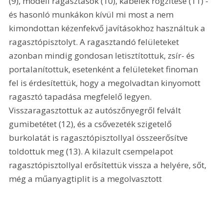
(9), modell ragasztások (10), kábelek rögzítése (11) - 
és hasonló munkákon kívül mi most a nem 
kimondottan kézenfekvő javításokhoz használtuk a 
ragasztópisztolyt. A ragasztandó felületeket 
azonban mindig gondosan letisztítottuk, zsír- és 
portalanítottuk, esetenként a felületeket finoman 
fel is érdesítettük, hogy a megolvadtan kinyomott 
ragasztó tapadása megfelelő legyen. 
Visszaragasztottuk az autószőnyegről felvált 
gumibetétet (12), és a csővezeték szigetelő 
burkolatát is ragasztópisztollyal összeerősítve 
toldottuk meg (13). A kilazult csempelapot 
ragasztópisztollyal erősítettük vissza a helyére, sőt, 
még a műanyagtiplit is a megolvasztott 