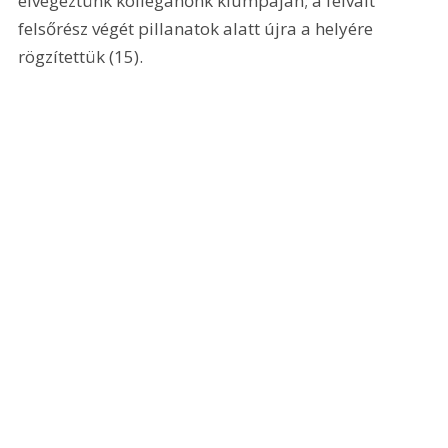
elvégeztünk kolléganőnk klumpáján; a felvált 
felsőrész végét pillanatok alatt újra a helyére 
rögzítettük (15). 