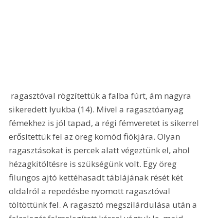
 ragasztóval rögzítettük a falba fúrt, ám nagyra 
sikeredett lyukba (14). Mivel a ragasztóanyag 
fémekhez is jól tapad, a régi fémveretet is sikerrel 
erősítettük fel az öreg komód fiókjára. Olyan 
ragasztásokat is percek alatt végeztünk el, ahol 
hézagkitöltésre is szükségünk volt. Egy öreg 
filungos ajtó kettéhasadt táblájának rését két 
oldalról a repedésbe nyomott ragasztóval 
töltöttünk fel. A ragasztó megszilárdulása után a 