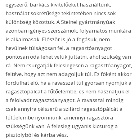
egyszerű, barkács kivitelűeket használtunk, 
használat sokrétűsége tekintetében nincs sok 
különbség közöttük. A Steinel gyártmányúak 
azonban igényes szerszámok, folyamatos munkára 
is alkalmasak. Először is jó a fogásuk, nem 
hevülnek túlságosan fel, a ragasztóanyagot 
pontosan oda lehet velük juttatni, ahol szükség van 
rá. Nem csurgatják feleslegesen a ragasztóanyagot, 
feltéve, hogy azt nem adagoljuk túl. Ez főként akkor 
fordulhat elő, ha a ravasszal túl gyorsan nyomjuk a 
ragasztópálcát a fűtőelembe, és nem használjuk el 
a felolvadt ragasztóanyagot. A ravasszal mindig 
csak annyira célszerű a szilárd ragasztópálcát a 
fűtőelembe nyomnunk, amennyi ragasztóra 
szükségünk van. A felesleg ugyanis kicsurog a 
pisztolyból és kárba vész. 