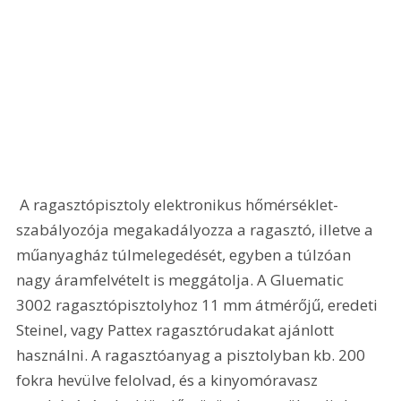
 A ragasztópisztoly elektronikus hőmérséklet-
szabályozója megakadályozza a ragasztó, illetve a 
műanyagház túlmelegedését, egyben a túlzóan 
nagy áramfelvételt is meggátolja. A Gluematic 
3002 ragasztópisztolyhoz 11 mm átmérőjű, eredeti 
Steinel, vagy Pattex ragasztórudakat ajánlott 
használni. A ragasztóanyag a pisztolyban kb. 200 
fokra hevülve felolvad, és a kinyomóravasz 