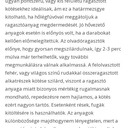
ugyan pontszerű, vagy kis felületű ragasztott 
kötésekhez ideálisak, ám ez a határmezsgye 
kitolható, ha hőlégfúvóval meggátoljuk a 
ragasztóanyag megdermedését. Jó hővezető 
anyagok esetén is előnyös volt, ha a darabokat 
kellően előmelegítettük. Az olvadóragasztók 
előnye, hogy gyorsan megszilárdulnak, így 2-3 perc 
múlva már terhelhetők, vagy további 
megmunkálásra válnak alkalmassá. A felolvasztott 
fehér, vagy világos színű rudakkal összeragasztott 
alkatrészek kötése szilárd, viszont a ragasztó 
anyaga miatt bizonyos mértékig rugalmasnak 
mondható, repedezésre nem hajlamos, a kötés 
ezért nagyon tartós. Esetenként rések, fugák 
kitöltésére is használhatók. Az anyagok 
különbözősége majdhogynem lényegtelen, mert a 