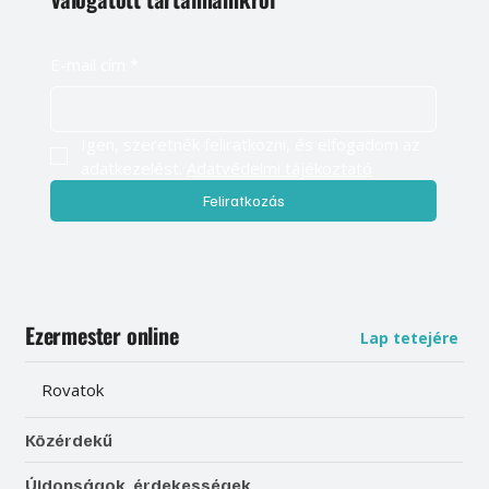
E-mail cím
*
Igen, szeretnék feliratkozni, és elfogadom az 
adatkezelést. 
Adatvédelmi tájékoztató
Feliratkozás
Ezermester online
Lap tetejére
Rovatok
Közérdekű
Újdonságok, érdekességek