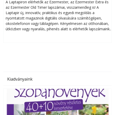
A Laptapiron elérhetők az Ezermester, az Ezermester Extra és
az Ezermester Old Timer lapszámai, visszamenőleg is! A
Laptapir új, innovatív, praktikus és egyedi megoldás a
L
nyomtatott magazinok digitális olvasására számítógépen,
okostelefonon vagy táblagépen. Kényelmesen az otthonában,
útközben vagy nyaralás, pihenés alatt is elérhetők lapszámaink.
ú
Bárhol, bármikor, akár külföldön élve vagy dolgozva is
B
olvashatók az Ezermester lapszámai. A Laptapir kényelmes
megoldás, mert: – t
Kiadványaink