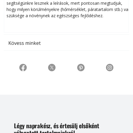
segítségünkre lesznek a leírások, mert pontosan megtudjuk,
k
hogy milyen körülményekre (hőmérséklet, páratartalom stb.) van
szüksége a növénynek az egészséges fejlődéshez.
t
Kövess minket
Légy naprakész, és értesülj elsőként
válogatott tartalmainkról