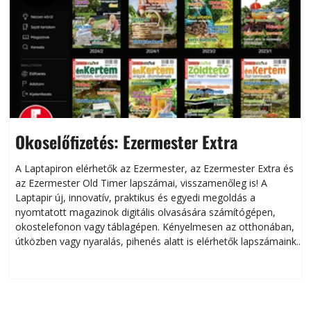
Okoselőfizetés: Ezermester Extra
A Laptapiron elérhetők az Ezermester, az Ezermester Extra és
az Ezermester Old Timer lapszámai, visszamenőleg is! A
Laptapir új, innovatív, praktikus és egyedi megoldás a
L
nyomtatott magazinok digitális olvasására számítógépen,
okostelefonon vagy táblagépen. Kényelmesen az otthonában,
útközben vagy nyaralás, pihenés alatt is elérhetők lapszámaink.
ú
Bárhol, bármikor, akár külföldön élve vagy dolgozva is
B
olvashatók az Ezermester lapszámai. A Laptapir kényelmes
megoldás, mert: – t