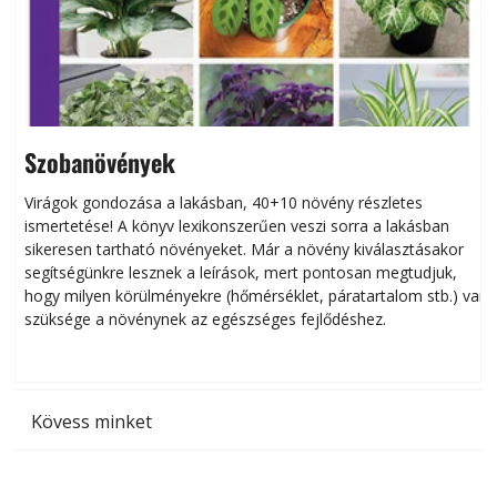
Szobanövények
Virágok gondozása a lakásban, 40+10 növény részletes
ismertetése! A könyv lexikonszerűen veszi sorra a lakásban
s
sikeresen tart­ha­tó növényeket. Már a növény kiválasztásakor
h
segítségünkre lesznek a leírások, mert pontosan megtudjuk,
k
hogy milyen körülményekre (hőmérséklet, páratartalom stb.) van
szüksége a növénynek az egészséges fejlődéshez.
t
Kövess minket