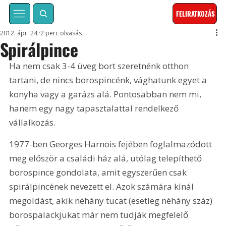
FELIRATKOZÁS
2012. ápr. 24.
2 perc olvasás
Spirálpince
Ha nem csak 3-4 üveg bort szeretnénk otthon 
tartani, de nincs borospincénk, vághatunk egyet a 
konyha vagy a garázs alá. Pontosabban nem mi, 
hanem egy nagy tapasztalattal rendelkező 
vállalkozás. 
1977-ben Georges Harnois fejében foglalmazódott 
meg először a családi ház alá, utólag telepíthető 
borospince gondolata, amit egyszerűen csak 
spirálpincének nevezett el. Azok számára kínál 
megoldást, akik néhány tucat (esetleg néhány száz) 
borospalackjukat már nem tudják megfelelő 