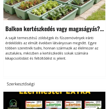
Balkon kertészkedés vagy magaságyás?
Helytakarékos kertészkedés
A saját termesztésű zöldségek és fűszernövények iránti
érdeklődés az elmúlt években látványosan megnőtt. Egyre
többen szeretnék tudni, honnan származik az élelmiszer az
l
asztalukra, miközben a kertészkedés sokak számára
kikapcsolódást és feltöltődést is jelent.
é
d
Szerkesztőségi