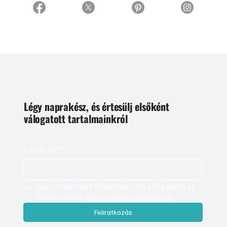
Légy naprakész, és értesülj elsőként
válogatott tartalmainkról
E-mail cím
*
Igen, szeretnék feliratkozni, és elfogadom az 
adatkezelést. 
Adatvédelmi tájékoztató
Feliratkozás