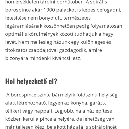
hőmérsékleten tárolni borhűtőben. A spirális 
borospince akár 1900 palackot is képes befogadni, 
létesítése nem bonyolult, természetes 
légáramlásának köszönhetően pedig folyamatosan 
optimális körülmények között tudhatjuk a hegy 
levét. Nem mellesleg házunk egy különleges és 
titokzatos csapóajtóval gazdagodik, amire 
bizonyára mindenki kíváncsi lesz.
Hol helyezhető el?
 A borospince szinte bármelyik földszinti helyiség 
alatt létrehozható, legyen az konyha, garázs, 
télikert vagy nappali. Legjobb, ha a ház építése 
közben kerül a pince a helyére, de lehetőség van 
már teljesen kész, belakott ház alá is spirálpincét 