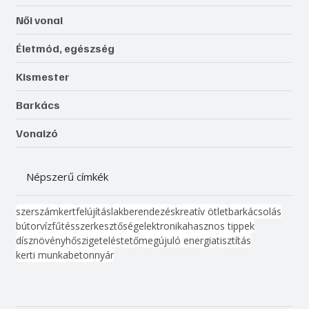
Női vonal
Életmód, egészség
Kismester
Barkács
Vonalzó
Népszerű címkék
szerszám
kert
felújítás
lakberendezés
kreatív ötlet
barkácsolás
bútor
víz
fűtés
szerkesztőség
elektronika
hasznos tippek
dísznövény
hőszigetelés
tető
megújuló energia
tisztítás
kerti munka
beton
nyár