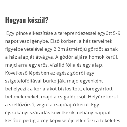
Hogyan készül?
 Egy pince elkészítése a tereprendezéssel együtt 5-9 
napot vesz igénybe. Első körben, a ház terveinek 
figyelbe vételével egy 2,2m átmérőjű gördöt ásnak 
a ház alapját átvágva. A gödör aljára homok kerül, 
majd arra egy erős, vízálló fólia és egy alap. 
Következő lépésben az egész gödröt egy 
szigetelőfóliával burkolják, majd egyenként 
behelyezik a kör alakot biztosított, előregyártott 
betonelemeket, majd a csigalépcsőt. Helyére kerül 
a szellőzőcső, végül a csapóajtó kerül. Egy 
éjszakányi száradás következik, néhány nappal 
később pedig a cég képviselője ellenőrzi a tökéletes 